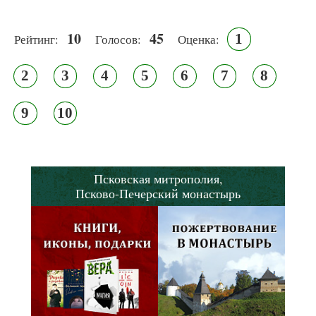
10
45
1
Рейтинг:
Голосов:
Оценка:
2
3
4
5
6
7
8
9
10
Псковская митрополия,
Псково-Печерский монастырь