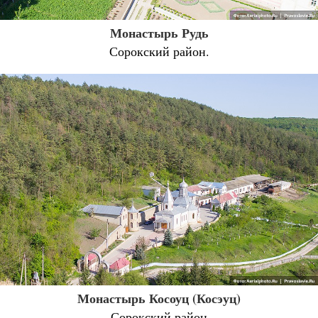
Монастырь Рудь
Сорокский район.
Монастырь Косоуц (Косэуц)
Сорокский район