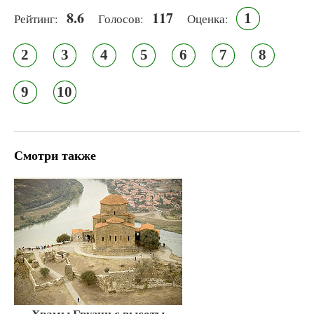
8.6
117
1
Рейтинг:
Голосов:
Оценка:
2
3
4
5
6
7
8
9
10
Смотри также
Храмы Грузии с высоты