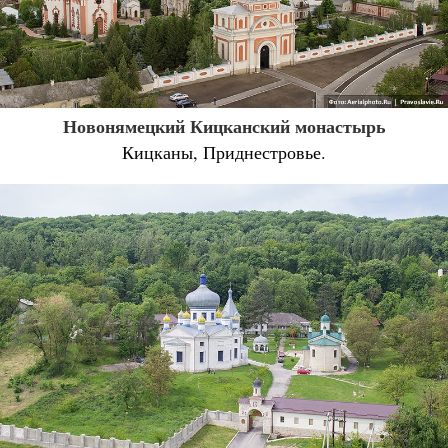
Новонямецкий Кицканский монастырь
Кицканы, Приднестровье.