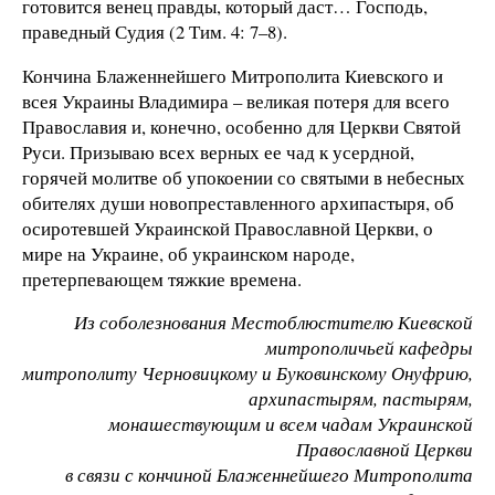
готовится венец правды, который даст… Господь,
праведный Судия (2 Тим. 4: 7–8).
Кончина Блаженнейшего Митрополита Киевского и
всея Украины Владимира – великая потеря для всего
Православия и, конечно, особенно для Церкви Святой
Руси. Призываю всех верных ее чад к усердной,
горячей молитве об упокоении со святыми в небесных
обителях души новопреставленного архипастыря, об
осиротевшей Украинской Православной Церкви, о
мире на Украине, об украинском народе,
претерпевающем тяжкие времена.
Из соболезнования Местоблюстителю Киевской
митрополичьей кафедры
митрополиту Черновицкому и Буковинскому Онуфрию,
архипастырям, пастырям,
монашествующим и всем чадам Украинской
Православной Церкви
в связи с кончиной Блаженнейшего Митрополита