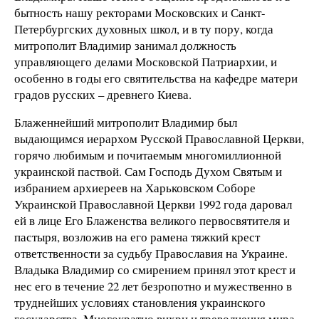
бытность нашу ректорами Московских и Санкт-
Петербургских духовных школ, и в ту пору, когда
митрополит Владимир занимал должность
управляющего делами Московской Патриархии, и
особенно в годы его святительства на кафедре матери
градов русских – древнего Киева.
Блаженнейший митрополит Владимир был
выдающимся иерархом Русской Православной Церкви,
горячо любимым и почитаемым многомиллионной
украинской паствой. Сам Господь Духом Святым и
избранием архиереев на Харьковском Соборе
Украинской Православной Церкви 1992 года даровал
ей в лице Его Блаженства великого первосвятителя и
пастыря, возложив на его рамена тяжкий крест
ответственности за судьбу Православия на Украине.
Владыка Владимир со смирением принял этот крест и
нес его в течение 22 лет безропотно и мужественно в
труднейших условиях становления украинского
государства. Многократно вихри и треволнения мира