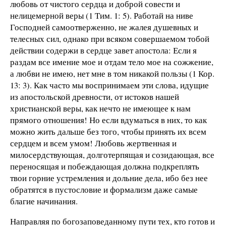
любовь от чистого сердца и доброй совести и
нелицемерной веры (1 Тим. 1: 5). Работай на ниве
Господней самоотверженно, не жалея душевных и
телесных сил, однако при всяком совершаемом тобой
действии содержи в сердце завет апостола: Если я
раздам все имение мое и отдам тело мое на сожжение,
а любви не имею, нет мне в том никакой пользы (1 Кор.
13: 3). Как часто мы воспринимаем эти слова, идущие
из апостольской древности, от истоков нашей
христианской веры, как нечто не имеющее к нам
прямого отношения! Но если вдуматься в них, то как
можно жить дальше без того, чтобы принять их всем
сердцем и всем умом! Любовь жертвенная и
милосердствующая, долготерпящая и созидающая, все
переносящая и побеждающая должна подкреплять
твои горние устремления и дольние дела, ибо без нее
обратятся в пустословие и формализм даже самые
благие начинания.
Направляя по богозаповеданному пути тех, кто готов и