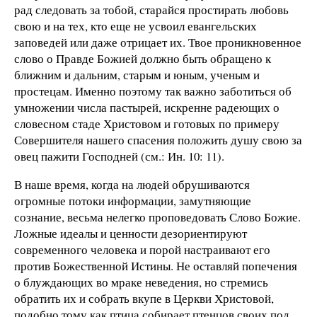
рад следовать за тобой, старайся простирать любовь
свою и на тех, кто еще не усвоил евангельских
заповедей или даже отрицает их. Твое проникновенное
слово о Правде Божией должно быть обращено к
ближним и дальним, старым и юным, ученым и
простецам. Именно поэтому так важно заботиться об
умножении числа пастырей, искренне радеющих о
словесном стаде Христовом и готовых по примеру
Совершителя нашего спасения положить душу свою за
овец пажити Господней (см.: Ин. 10: 11).
В наше время, когда на людей обрушиваются
огромные потоки информации, замутняющие
сознание, весьма нелегко проповедовать Слово Божие.
Ложные идеалы и ценности дезориентируют
современного человека и порой настраивают его
против Божественной Истины. Не оставляй попечения
о блуждающих во мраке неведения, но стремись
обратить их и собрать вкупе в Церкви Христовой,
подобно тому как птица собирает птенцов своих под