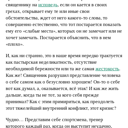
священнику на
исповедь
, если он кается в своих
грехах, открывает ему те или иные свои
обстоятельства, ждет от него какого-то слова, то
совершенно естественно, что тот постарается показать
ему его «слабые места», которых он не замечает или не
хочет замечать. Постарается объяснить, что в нем
«плохо».
И, как ни странно, это в наше время нередко трактуется
как пастырская неделикатность, отсутствие
необходимой бережности или та же самая
жестокость
.
Как же! Священник разрушил представление человека
о себе самом как о безусловно хорошем! Он-то о себе
вот как думал, а, оказывается, всё этак! И как же жить
дальше, когда ты не тот, за кого себя прежде
принимал? Как с этим примириться, как преодолеть
этот тяжелейший внутренний конфликт, этот кризис?
Чудно… Представим себе спортсмена, тренер
которого каждый раз, когда он выступит неудачно,