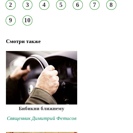
2
3
4
5
6
7
8
9
10
Смотри также
Бибикни ближнему
Священник Димитрий Фетисов