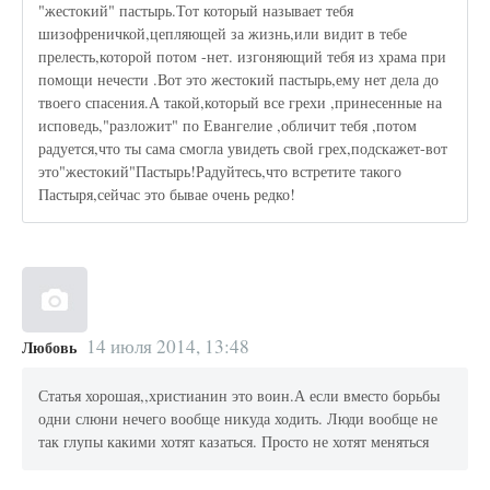
"жестокий" пастырь.Тот который называет тебя
шизофреничкой,цепляющей за жизнь,или видит в тебе
прелесть,которой потом -нет. изгоняющий тебя из храма при
помощи нечести .Вот это жестокий пастырь,ему нет дела до
твоего спасения.А такой,который все грехи ,принесенные на
исповедь,"разложит" по Евангелие ,обличит тебя ,потом
радуется,что ты сама смогла увидеть свой грех,подскажет-вот
это"жестокий"Пастырь!Радуйтесь,что встретите такого
Пастыря,сейчас это бывае очень редко!
14 июля 2014, 13:48
Любовь
Статья хорошая,,христианин это воин.А если вместо борьбы
одни слюни нечего вообще никуда ходить. Люди вообще не
так глупы какими хотят казаться. Просто не хотят меняться