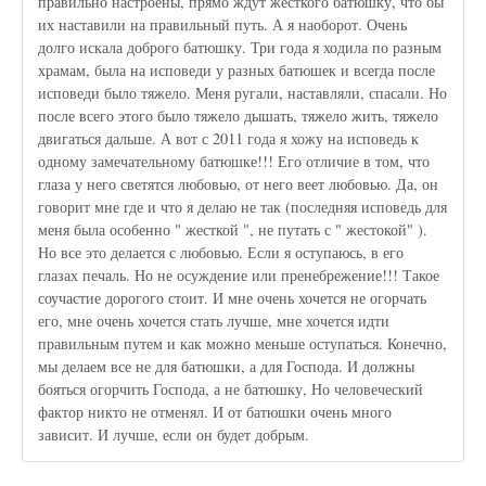
правильно настроены, прямо ждут жесткого батюшку, что бы
их наставили на правильный путь. А я наоборот. Очень
долго искала доброго батюшку. Три года я ходила по разным
храмам, была на исповеди у разных батюшек и всегда после
исповеди было тяжело. Меня ругали, наставляли, спасали. Но
после всего этого было тяжело дышать, тяжело жить, тяжело
двигаться дальше. А вот с 2011 года я хожу на исповедь к
одному замечательному батюшке!!! Его отличие в том, что
глаза у него светятся любовью, от него веет любовью. Да, он
говорит мне где и что я делаю не так (последняя исповедь для
меня была особенно " жесткой ", не путать с " жестокой" ).
Но все это делается с любовью. Если я оступаюсь, в его
глазах печаль. Но не осуждение или пренебрежение!!! Такое
соучастие дорогого стоит. И мне очень хочется не огорчать
его, мне очень хочется стать лучше, мне хочется идти
правильным путем и как можно меньше оступаться. Конечно,
мы делаем все не для батюшки, а для Господа. И должны
бояться огорчить Господа, а не батюшку, Но человеческий
фактор никто не отменял. И от батюшки очень много
зависит. И лучше, если он будет добрым.