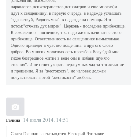
(онкологов, психологов,
наркологов,психотерапевтов,психиатров и еще многих)и
идут к священнику, в первую очередь, в надежде услышать:
"здравствуй, Радость моя". в надежде на помощь. Это
потом:"стяжать дух мирен". Церковь - последнее прибежище.
К сожалению - последнее, т.к. надо жизнь начинать с этого
прибежища. Ответственность на священнике немыслимая.
Одного приведет в чувство пощечина, а другого слово
доброе. Во многих молитвах есть просьба к Богу:"дай мне
тихое безгрешное житие в веце сем и избави шуняго
стояния". И не стоит укорять неразумных чад за это желание
и прошение. Я за "жестокость", но человек должен
почувствовать в этой "жестокости" любовь.
14 июля 2014, 14:51
Галина
Спаси Госполи за статью,отец Нектарий.Что такое