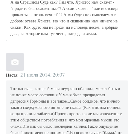
А на Страшном Суде как? Там что, Христос нам скажет -
"придите благословенные"? А если скажет - "идите отсюда
проклятые в огонь вечный"? А мы будто не сомневаемся в
добром ответе Христа, так что и священник нам ничего не
скажи. Как будто мы не грехи на исповедь несем, а добрые
дела, за которые нам тут честь, награда и хвала.
21 июля 2014, 20:07
Настя
Тот пастырь, который меня неудачно обличил, может быть и
не понял моего состояния.У меня была предродовая
депрессия.Гормоны и все такое...Самое обидное, что ничего
такого сверхужасного он мне не сказал.(Как я потом поняла,
когда пропила таблетки)Просто про то какие мы изнеженные
этим обществом потребления и что мои мрачные мысли это
блажь.Это как бы было последней каплей.Такое ощущение
было "никто меня не понимает".Во всяком случае "блажь" от