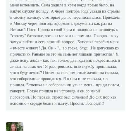
меня вспомнить. Сама ходила в храм когда время было, на
какую службу попаду. А через полтора года уехала из страны
к своему жениху, с которым долго переписывалась. Приехала
в Москву через полгода оформлять документы как раз на
Великий Пост. Пошла в свой храм и подошла на исповедь к
"своему" батюшке, хоть он меня и не помнил. Говорю - хочу
замуж выйти и есть важный вопрос...Батюшка перебил меня
- вместе живете? Да. Он - "...во грехе, блуд...Не допускаю ко
причастию. Раньше за это на семь лет лишали причастия." Я
даже испугалась - как так, только два года как покрестилась и
лишат на семь лет! Я расстроилась, всю службу проплакала,
что я буду делать? Потом на свечном столе женщина сказала,
что соборование проводится. Я о нем и не слыхала, но
пришла. Батюшка на соборовании узнал меня - приди потом,
говорит. Позже пришла на исповедь и он со мной
поговорил. Но первый стресс был сильный! До сих пор как
вспомню - сердце болит и плачу. Прости, Господи!!!