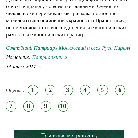
открыт к диалогу со всеми остальными. Очень по-
человечески переживал факт раскола, постоянно
молился о воссоединении украинского Православия,
но не мыслил этого воссоединения вне канонических
рамок и вне канонических границ.
Святейший Патриарх Московский и всея Руси Кирилл
Источник:
Патриархия.ru
14 июля 2014 г.
1
2
3
4
5
6
Оценка:
7
8
9
10
Псковская митрополия,