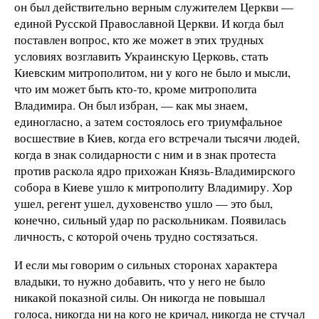
он был действительно верным служителем Церкви —
единой Русской Православной Церкви. И когда был
поставлен вопрос, кто же может в этих трудных
условиях возглавить Украинскую Церковь, стать
Киевским митрополитом, ни у кого не было и мысли,
что им может быть кто-то, кроме митрополита
Владимира. Он был избран, — как мы знаем,
единогласно, а затем состоялось его триумфальное
восшествие в Киев, когда его встречали тысячи людей,
когда в знак солидарности с ним и в знак протеста
против раскола ядро прихожан Князь-Владимирского
собора в Киеве ушло к митрополиту Владимиру. Хор
ушел, регент ушел, духовенство ушло — это был,
конечно, сильный удар по раскольникам. Появилась
личность, с которой очень трудно состязаться.
И если мы говорим о сильных сторонах характера
владыки, то нужно добавить, что у него не было
никакой показной силы. Он никогда не повышал
голоса, никогда ни на кого не кричал, никогда не стучал