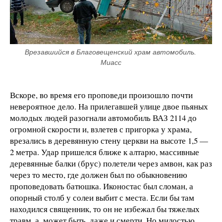
Врезавшийся в Благовещенский храм автомобиль. 
Миасс
Вскоре, во время его проповеди произошло почти
невероятное дело. На прилегавшей улице двое пьяных
молодых людей разогнали автомобиль ВАЗ 2114 до
огромной скорости и, взлетев с пригорка у храма,
врезались в деревянную стену церкви на высоте 1,5 —
2 метра. Удар пришелся ближе к алтарю, массивные
деревянные балки (брус) полетели через амвон, как раз
через то место, где должен был по обыкновению
проповедовать батюшка. Иконостас был сломан, а
опорный столб у солеи выбит с места. Если бы там
находился священник, то он не избежал бы тяжелых
травм, а, может быть, даже и смерти. Но милостью