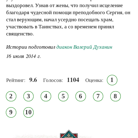
выздоровел. Узнав от жены, что получил исцеление
благодаря чудесной помощи преподобного Сергия, он
стал верующим, начал усердно посещать храм,
участвовать в Таинствах, а со временем принял
священство.
Истории подготовил
диакон Валерий Духанин
16 июля 2014 г.
9.6
1104
1
Рейтинг:
Голосов:
Оценка:
2
3
4
5
6
7
8
9
10