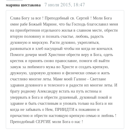
7 июля 2015, 18:47
марина шестакова
Слава Богу за все ! Преподобный св. Сергий ! Моли Бога
омне рабе Божьей Марине, что бы Господь благославил меня
на приобретения отдельного жилья в славном месте, обрести
вторую половину и познать счастье, любовь, радость
духовную и мирскую. Расти духовно, укрепляться,
развиваться и хлеб насущный чтобы ни когда не кончался.
Помоги дочери моей Христине обрести веру в Бога, одеть
крестик и принять сново православие, помоги ей выйти
замуж за любимого мужа во Христе и создать крепкую,
дружную, здоровую духовно и физически семью и жить
счастливо многие леты. Маме моей Галине - Светлане
здравия духовного и телесного и радости нп многие леты. И
брату родному Александру встать на путь истины и
уверрвать в Бога и обрести душевный, духовный покой и
здравие и быть счастливым и уповать только на Бога и ни
когда не забывать о Нем, ПРИИДТИ к покаянию и
причастию и обрести настоящую крепкую семью и любовь !
Преподобный СЕРГИЕ моли Бога о нас !