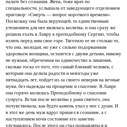
палате без сознания. Жена, тоже врач по
специальности, услышала от заведующего отделением
приговор: «Смерть — вопрос короткого времени».
Поскольку она была верующей, то единственным
утешением для нее являлась молитва, и она сразу же
решила ехать в Лавру к преподобному Сергию, чтобы
излить перед ним свое горе. Тяготило ее не столько то,
что она, молодая, но уже с сильно подорванным
здоровьем женщина, останется с двумя детьми, никому
не нужная, обреченная на одиночество и лишения,
сколько тоска от того, что самый близкий человек, с
которым она делила радости и невзгоды уже
пятнадцать лет, пойдет из-за своего неверия на вечные
муки, без надежды на прощение и спасение. В Лавре
она горячо молилась Преподобному о спасении
супруга. Встав после молитвы у раки святого, она
почувствовала, как будто камень упал у нее с души. И
в этот же день муж вдруг пришел в сознание, а с
наступлением ночи состояние его заметно
улучшилось. После этого он стал поправляться и