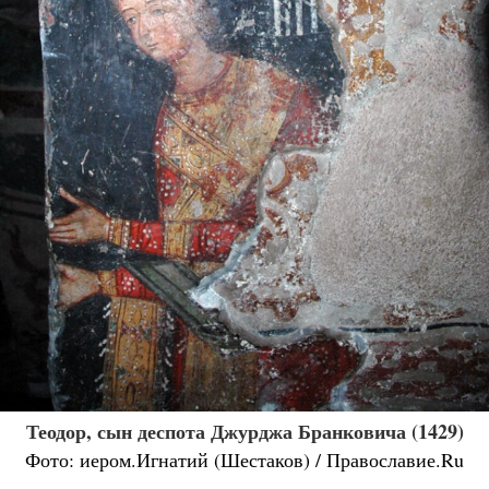
Теодор, сын деспота Джурджа Бранковича (1429)
Фото: иером.Игнатий (Шестаков) / Православие.Ru