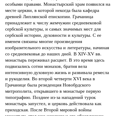
особыми правами. Монастырский храм появился на
месте церкви, в которой некогда была кафедра
древней Липлянской епископии. Грачаница
принадлежит к числу жемчужин средневековой
сербской культуры, и самых значимых мест для
сербской истории, духовности и культуры. С ее
именем связаны многие произведения
изобразительного искусства и литературы, начиная
со средневековья до наших дней. В XIV-XV вв.
монастырь переживал расцвет. В это время здесь
подвизались сотни монахов, братия вела
интенсивную духовную жизнь и развивала ремесла
и рукоделия. Во второй четверти XVI века в
Грачанице была резиденция Новобрдского
митрополита, открывшего в монастыре первую
типографию. Позднее из-за нападений турок
монастырь запустел, и церковь действовала как
приходская. После Второй мировой войны
монастырь стал уже женским и его обновлением