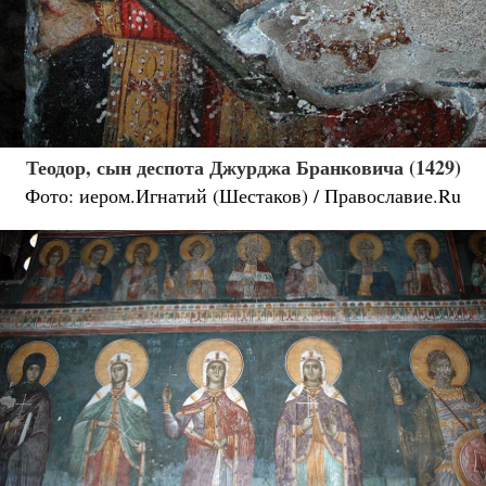
Теодор, сын деспота Джурджа Бранковича (1429)
Фото: иером.Игнатий (Шестаков) / Православие.Ru