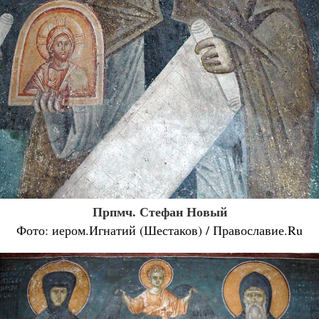
Прпмч. Стефан Новый
Фото: иером.Игнатий (Шестаков) / Православие.Ru