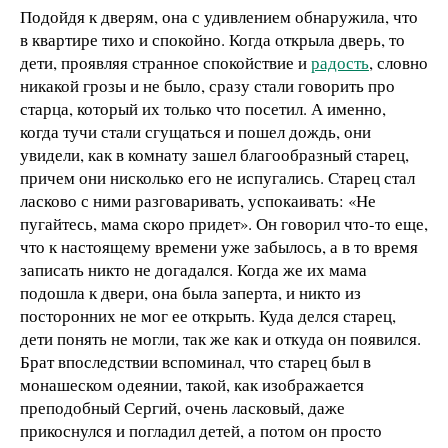
Подойдя к дверям, она с удивлением обнаружила, что
в квартире тихо и спокойно. Когда открыла дверь, то
дети, проявляя странное спокойствие и
радость
, словно
никакой грозы и не было, сразу стали говорить про
старца, который их только что посетил. А именно,
когда тучи стали сгущаться и пошел дождь, они
увидели, как в комнату зашел благообразный старец,
причем они нисколько его не испугались. Старец стал
ласково с ними разговаривать, успокаивать: «Не
пугайтесь, мама скоро придет». Он говорил что-то еще,
что к настоящему времени уже забылось, а в то время
записать никто не догадался. Когда же их мама
подошла к двери, она была заперта, и никто из
посторонних не мог ее открыть. Куда делся старец,
дети понять не могли, так же как и откуда он появился.
Брат впоследствии вспоминал, что старец был в
монашеском одеянии, такой, как изображается
преподобный Сергий, очень ласковый, даже
прикоснулся и погладил детей, а потом он просто