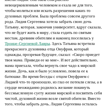
невоцерковленным человеком и ехала не для того,
чтобы молиться или искать разрешения каких-то
духовных проблем. Была проблема совсем другого
рода. Лидия Сергеевна хотела забрать свою дочь
Татьяну, которая, закончив университет, вдруг сказала,
что не будет жить в миру, стала ездить по святым
местам, древним обителям и наконец поселилась у
Троице-Сергиевой Лавры
. Здесь Татьяна встретила
прекрасного духовника отца Онуфрия, который
однажды, прозревая будущее, сказал: «Скоро приедет
твоя мама. Приведи ее ко мне». И вот действительно,
мама приехала, чтобы вернуть свое чадо к мирской
жизни. Дочь, как и было условлено, повела ее к
батюшке. Во время беседы с отцом Онуфрием с
Лидией что-то произошло, из глаз ее потекли слезы, а в
сердце неожиданно родилось желание покинуть
бессмысленную суету жизни мирской и посвятить себя
чистой, духовной жизни возле святой обители. Вместо
того, чтобы забрать дочь, Лидия Сергеевна осталась