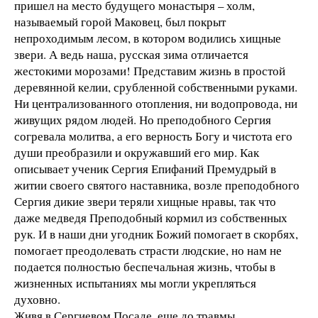
пришел на место будущего монастыря – холм,
называемый горой Маковец, был покрыт
непроходимым лесом, в котором водились хищные
звери. А ведь наша, русская зима отличается
жестокими морозами! Представим жизнь в простой
деревянной келии, срубленной собственными руками.
Ни централизованного отопления, ни водопровода, ни
живущих рядом людей. Но преподобного Сергия
согревала молитва, а его верность Богу и чистота его
души преобразили и окружавший его мир. Как
описывает ученик Сергия Епифаний Премудрый в
житии своего святого наставника, возле преподобного
Сергия дикие звери теряли хищные нравы, так что
даже медведя Преподобный кормил из собственных
рук. И в наши дни угодник Божий помогает в скорбях,
помогает преодолевать страсти людские, но нам не
подается полностью беспечальная жизнь, чтобы в
жизненных испытаниях мы могли укрепляться
духовно.
Живя в Сергиевом Посаде, еще до травмы