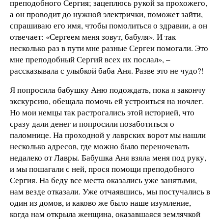
преподобного Сергия; зацеплюсь рукой за прохожего,
а он проводит до нужной электрички, поможет зайти,
спрашиваю его имя, чтобы помолиться о здравии, а он
отвечает: «Сергеем меня зовут, бабуля». И так
несколько раз в пути мне разные Сергеи помогали. Это
мне преподобный Сергий всех их послал», –
рассказывала с улыбкой баба Аня. Разве это не чудо?!
Я попросила бабушку Аню подождать, пока я закончу
экскурсию, обещала помочь ей устроиться на ночлег.
Но мои немцы так растрогались этой историей, что
сразу дали денег и попросили позаботиться о
паломнице. На проходной у лаврских ворот мы нашли
несколько адресов, где можно было переночевать
недалеко от Лавры. Бабушка Аня взяла меня под руку,
и мы пошагали с ней, прося помощи преподобного
Сергия. На беду все места оказались уже занятыми,
нам везде отказали. Уже отчаявшись, мы постучались в
один из домов, и каково же было наше изумление,
когда нам открыла женщина, оказавшаяся землячкой