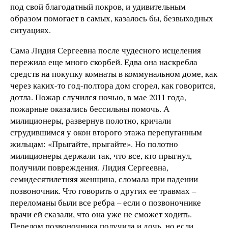
под свой благодатный покров, и удивительным
образом помогает в самых, казалось бы, безвыходных
ситуациях.
Сама Лидия Сергеевна после чудесного исцеления
пережила еще много скорбей. Едва она наскребла
средств на покупку комнаты в коммунальном доме, как
через каких-то год-полтора дом сгорел, как говорится,
дотла. Пожар случился ночью, в мае 2011 года,
пожарные оказались бессильны помочь. А
милиционеры, развернув полотно, кричали
сгрудившимся у окон второго этажа перепуганным
жильцам: «Прыгайте, прыгайте». Но полотно
милиционеры держали так, что все, кто прыгнул,
получили повреждения. Лидия Сергеевна,
семидесятилетняя женщина, сломала при падении
позвоночник. Что говорить о других ее травмах –
переломаны были все ребра – если о позвоночнике
врачи ей сказали, что она уже не сможет ходить.
Перелом позвоночника получила и дочь, но если