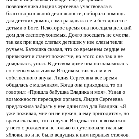
позвоночника Лидия Сергеевна участвовала в
благотворительной деятельности, собирала помощь
для детских домов, сама раздавала ее и беседовала с
детьми о Боге. Некоторое время она посещала детский
дом для слепоглухонемых. Долго посещать не смогла,
так как при виде слепых детишек у нее слезы текли
ручьем. Батюшка сказал, что со временем сердце ее
привыкнет и станет пожестче, но этого она так и не
дождалась, ушла. В детском доме она познакомилась
со слепым мальчиком Владиком, так звали и ее
собственного внука. Лидия Сергеевна все время
общалась с мальчиком. Когда она приходила, то он
говорил: «Пришла бабушка Владика и моя». Узнав о
возможности пересадки органов, Лидия Сергеевна
предложила забрать у нее один глаз для Владика: «Я
уже пожилая, мне он не нужен, а ему пригодится», но
врачи сказали, что в случае Владика это невозможно –
у него с рождения не только отсутствовали глазные
яблоки, но и не было ведущих к ним нервных стволов.