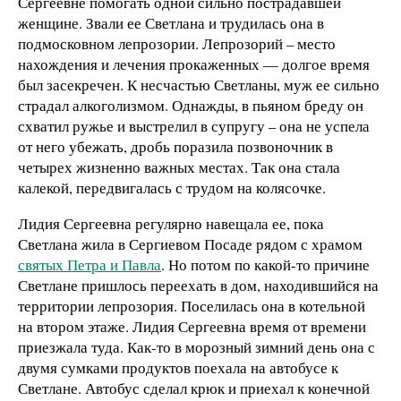
Сергеевне помогать одной сильно пострадавшей
женщине. Звали ее Светлана и трудилась она в
подмосковном лепрозории. Лепрозорий – место
нахождения и лечения прокаженных — долгое время
был засекречен. К несчастью Светланы, муж ее сильно
страдал алкоголизмом. Однажды, в пьяном бреду он
схватил ружье и выстрелил в супругу – она не успела
от него убежать, дробь поразила позвоночник в
четырех жизненно важных местах. Так она стала
калекой, передвигалась с трудом на колясочке.
Лидия Сергеевна регулярно навещала ее, пока
Светлана жила в Сергиевом Посаде рядом с храмом
святых Петра и Павла
. Но потом по какой-то причине
Светлане пришлось переехать в дом, находившийся на
территории лепрозория. Поселилась она в котельной
на втором этаже. Лидия Сергеевна время от времени
приезжала туда. Как-то в морозный зимний день она с
двумя сумками продуктов поехала на автобусе к
Светлане. Автобус сделал крюк и приехал к конечной