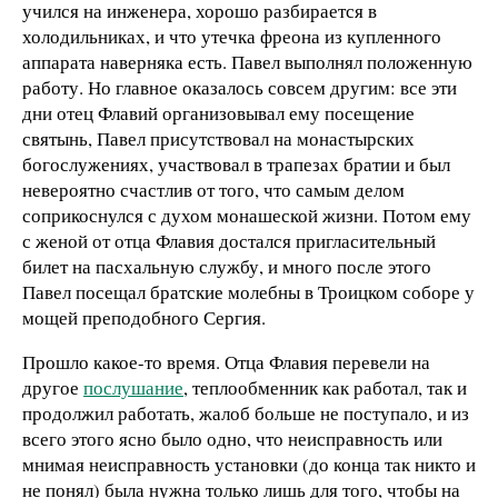
учился на инженера, хорошо разбирается в
холодильниках, и что утечка фреона из купленного
аппарата наверняка есть. Павел выполнял положенную
работу. Но главное оказалось совсем другим: все эти
дни отец Флавий организовывал ему посещение
святынь, Павел присутствовал на монастырских
богослужениях, участвовал в трапезах братии и был
невероятно счастлив от того, что самым делом
соприкоснулся с духом монашеской жизни. Потом ему
с женой от отца Флавия достался пригласительный
билет на пасхальную службу, и много после этого
Павел посещал братские молебны в Троицком соборе у
мощей преподобного Сергия.
Прошло какое-то время. Отца Флавия перевели на
другое
послушание
, теплообменник как работал, так и
продолжил работать, жалоб больше не поступало, и из
всего этого ясно было одно, что неисправность или
мнимая неисправность установки (до конца так никто и
не понял) была нужна только лишь для того, чтобы на