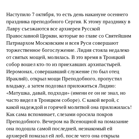
Наступило 7 октября, то есть день накануне осеннего
праздника преподобного Сергия. К этому празднику в
Лавру съезжаются все архиереи Русской
Православной Церкви, которые во главе со Святейшим
Патриархом Московским и всея Руси совершают
торжественное богослужение. Лидия стояла недалеко
от святых мощей, молилась. В это время в Троицкий
собор вошел кто-то из приехавших архипастырей.
Иеромонах, совершавший служение (то был отец
Ираклий), открыл мощи Преподобного, пропустил
владыку, а затем подозвал приложиться Лидию:
«Матушка, давай, подходи» (имени ее он не знал, но
часто видел в Троицком соборе). С какой верой, с
какой надеждой и горячей молитвой она приложилась!
Как сама вспоминает, слезами оросила покров
Преподобного. Вечером на Всенощной на помазание
она подошла самой последней, незнакомый ей
архиерей помазал ей лоб, после чего она открыла