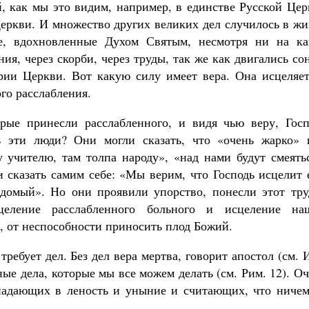
, как мы это видим, например, в единстве Русской Цер
еркви. И множество других великих дел случилось в жи
е, вдохновленные Духом Святым, несмотря ни на ка
ия, через скорби, через труды, так же как двигались с
рии Церкви. Вот какую силу имеет вера. Она исцеляет
го расслабления.
рые принесли расслабленного, и видя чью веру, Госп
ь эти люди? Они могли сказать, что «очень жарко» 
 учителю, там толпа народу», «над нами будут смеятьс
и сказать самим себе: «Мы верим, что Господь исцелит 
едомый». Но они проявили упорство, понесли этот тру
целение расслабленного больного и исцеление на
, от неспособности приносить плод Божий.
требует дел. Без дел вера мертва, говорит апостол (см. 
ные дела, которые мы все можем делать (см. Рим. 12). О
впадающих в леность и уныние и считающих, что ничем