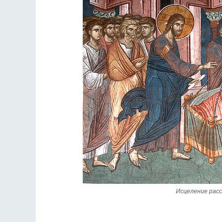
Разлуки не будет
Фредерика де Грааф
Исцеление расс