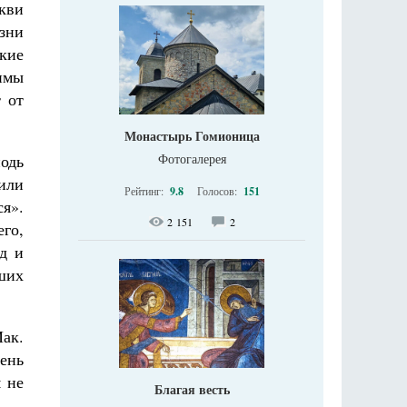
кви
зни
кие
онмы
 от
Монастырь Гомионица
Фотогалерея
одь
или
Рейтинг:
9.8
Голосов:
151
я».
2 151
2
его,
д и
ших
Иак.
чень
 не
Благая весть