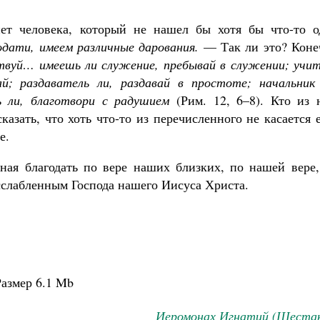
нет человека, который не нашел бы хотя бы что-то о
одати, имеем различные дарования.
— Так ли это? Коне
твуй… имеешь ли служение, пребывай в служении; учит
й; раздаватель ли, раздавай в простоте; начальник 
ь ли, благотвори с радушием
(Рим. 12, 6–8). Кто из н
азать, что хоть что-то из перечисленного не касается 
е.
нная благодать по вере наших близких, по нашей вере,
сслабленным Господа нашего Иисуса Христа.
азмер
6.1 Mb
Иеромонах Игнатий (Шестак