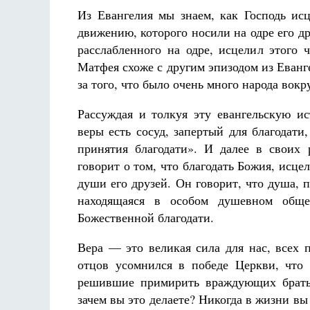
Из Евангелия мы знаем, как Господь исц
движению, которого носили на одре его др
расслабленного на одре, исцелил этого 
Матфея схоже с другим эпизодом из Еванг
за того, что было очень много народа вокру
Рассуждая и толкуя эту евангельскую и
веры есть сосуд, запертый для благодат
принятия благодати». И далее в своих р
говорит о том, что благодать Божия, исце
души его друзей. Он говорит, что душа, 
находящаяся в особом душевном обще
Божественной благодати.
Вера — это великая сила для нас, всех 
отцов усомнился в победе Церкви, что
решившие примирить враждующих братье
зачем вы это делаете? Никогда в жизни в