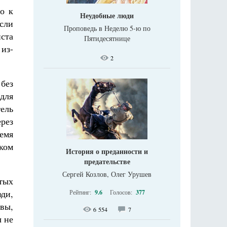
о к
Неудобные люди
если
Проповедь в Неделю 5-ю по
иста
Пятидесятнице
 из-
2
без
для
ель
ерез
ремя
ком
История о преданности и
предательстве
Сергей Козлов, Олег Урушев
ятых
ди,
Рейтинг:
9.6
Голосов:
377
вы,
6 554
7
ы не