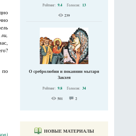
Рейтинг:
9.4
Голосов:
13
дно
239
чно
ель
ли,
ас,
его?
 по
О сребролюбии и покаянии мытаря
Закхея
Рейтинг:
9.8
Голосов:
34
501
2
НОВЫЕ МАТЕРИАЛЫ
ов)