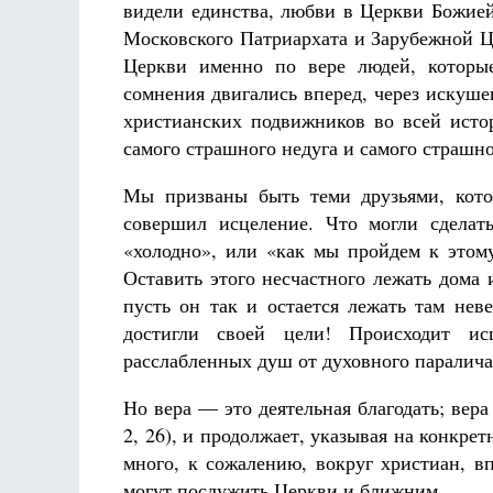
видели единства, любви в Церкви Божией
Московского Патриархата и Зарубежной Ц
Церкви именно по вере людей, которы
сомнения двигались вперед, через искушен
христианских подвижников во всей исто
самого страшного недуга и самого страшно
Мы призваны быть теми друзьями, кото
совершил исцеление. Что могли сделат
«холодно», или «как мы пройдем к этому
Оставить этого несчастного лежать дома 
пусть он так и остается лежать там нев
достигли своей цели! Происходит ис
расслабленных душ от духовного паралича
Но вера — это деятельная благодать; вера 
2, 26), и продолжает, указывая на конкрет
много, к сожалению, вокруг христиан, 
могут послужить Церкви и ближним.