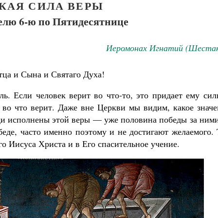
КАЯ СИЛА ВЕРЫ
елю 6-ю по Пятидесятнице
Иеромонах Игнатий (Шестак
тца и Сына и Святаго Духа!
ь. Если человек верит во что-то, это придает ему сил
, во что верит. Даже вне Церкви мы видим, какое знач
юди исполнены этой веры — уже половина победы за ним
беде, часто именно поэтому и не достигают желаемого.
его Иисуса Христа и в Его спасительное учение.