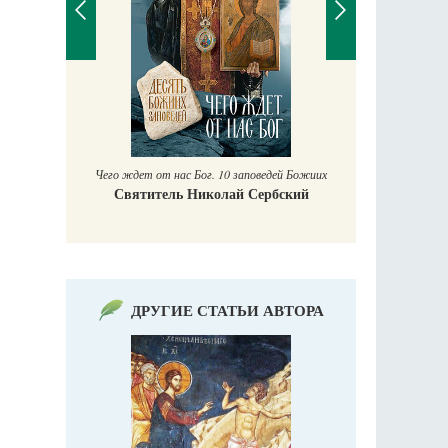
П
Е
аучись у
Чего ждет от нас Бог. 10 заповедей Божиих
Святитель Николай Сербский
ДРУГИЕ СТАТЬИ АВТОРА