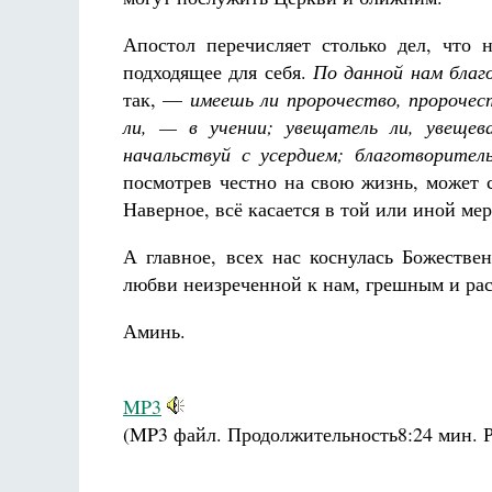
Апостол перечисляет столько дел, что 
подходящее для себя.
По данной нам благ
так, —
имеешь ли пророчество, пророчес
ли, — в учении; увещатель ли, увещева
начальствуй с усердием; благотворител
посмотрев честно на свою жизнь, может ск
Наверное, всё касается в той или иной мер
А главное, всех нас коснулась Божестве
любви неизреченной к нам, грешным и ра
Аминь.
MP3
(MP3 файл. Продолжительность
8:24 мин.
Р