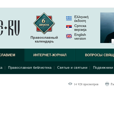
Ελληνική
έκδοση
Српска
верзиjа
English
Православный
version
календарь
СЛАВИЕМ
ИНТЕРНЕТ-ЖУРНАЛ
ВОПРОСЫ СВЯЩ
ка
|
Православная библиотека
|
Святые и святыни
|
Подвижники 
14 928 просмотров
Ра