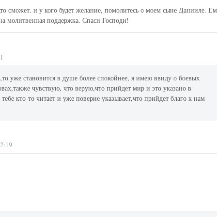
то сможет. и у кого будет желание, помолитесь о моем сыне Данииле. Е
жна молитвенная поддержка. Спаси Господи!
31
,то уже становится в душе более спокойнее, я имею ввиду о боевых
овах,также чувствую, что верую,что прийдет мир и это указано в
 тебе кто-то читает и уже поверие указывает,что прийдет благо к нам
2:19