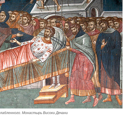
Великомученик Георгий Победоносец. Н
святого
Роман Котов
Как найти своё место в жизни
Кирилл Мурышев
лабленного. Монастырь Високи Дечани