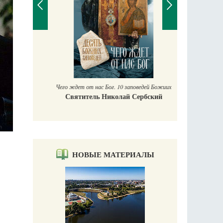
П
Е
аучись у
Чего ждет от нас Бог. 10 заповедей Божиих
Святитель Николай Сербский
НОВЫЕ МАТЕРИАЛЫ