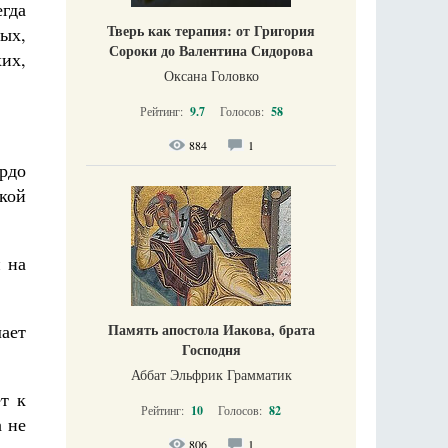
егда
Тверь как терапия: от Григория
ых,
Сороки до Валентина Сидорова
их,
Оксана Головко
Рейтинг:
9.7
Голосов:
58
884
1
рдо
кой
и на
Память апостола Иакова, брата
ает
Господня
Аббат Эльфрик Грамматик
т к
Рейтинг:
10
Голосов:
82
а не
806
1