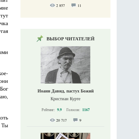
2 857
11
мне
 тут
очка
угая
ВЫБОР ЧИТАТЕЛЕЙ
ными
кое-
они
 Бог
Иоанн Давид, пастух Божий
наю,
Кристиан Курте
Рейтинг:
9.9
Голосов:
1167
оть
20 717
9
… Ты