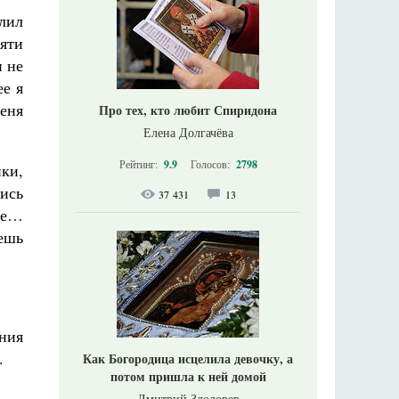
алил
пяти
н не
ее я
меня
Про тех, кто любит Спиридона
Елена Долгачёва
Рейтинг:
9.9
Голосов:
2798
нки,
лись
37 431
13
те…
ьешь
яния
.
Как Богородица исцелила девочку, а
потом пришла к ней домой
Дмитрий Злодорев