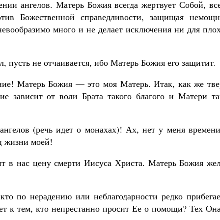
ении ангелов. Матерь Божия всегда жертвует Собой, вс
отив Божественной справедливости, защищая немощн
вообразимо много и не делает исключения ни для плох
, пусть не отчаивается, ибо Матерь Божия его защитит.
ние! Матерь Божия — это моя Матерь. Итак, как же тве
ие зависит от воли Брата такого благого и Матери та
 ангелов (речь идет о монахах)! Ах, нет у меня времен
ц жизни моей!
т в нас цену смерти Иисуса Христа. Матерь Божия жел
кто по нерадению или неблагодарности редко прибегае
ет к тем, кто непрестанно просит Ее о помощи? Тех Он