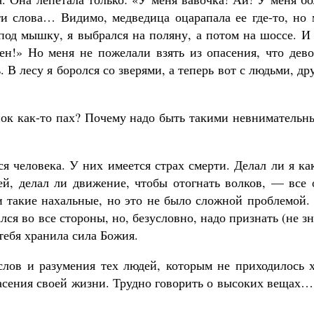
ти слова… Видимо, медведица оцарапала ее где-то, но 
 под мышку, я выбрался на поляну, а потом на шоссе. И
сен!» Но меня не пожелали взять из опасения, что дев
 В лесу я боролся со зверями, а теперь вот с людьми, др
енок как-то пах? Почему надо быть такими невниматель
ся человека. У них имеется страх смерти. Делал ли я ка
ей, делал ли движение, чтобы отогнать волков, — все 
и такие нахальные, но это не было сложной проблемой.
лся во все стороны, но, безусловно, надо признать (не з
 тебя хранила сила Божия.
слов и разумения тех людей, которым не приходилось х
пасения своей жизни. Трудно говорить о высоких вещах