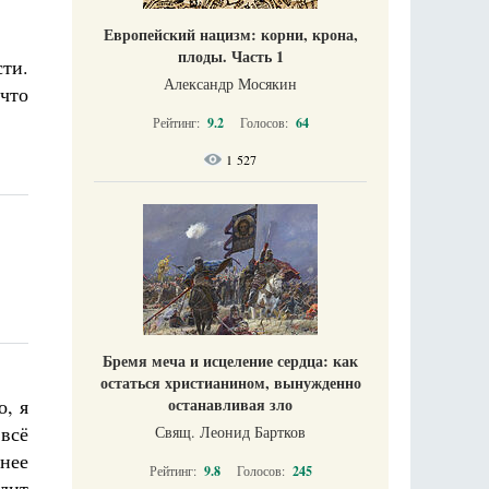
Европейский нацизм: корни, крона,
плоды. Часть 1
ти.
Александр Мосякин
что
Рейтинг:
9.2
Голосов:
64
1 527
Бремя меча и исцеление сердца: как
остаться христианином, вынужденно
останавливая зло
о, я
 всё
Свящ. Леонид Бартков
 нее
Рейтинг:
9.8
Голосов:
245
олит