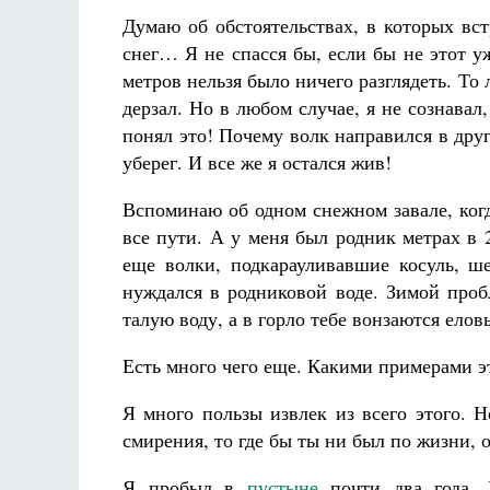
Думаю об обстоятельствах, в которых вс
снег… Я не спасся бы, если бы не этот 
метров нельзя было ничего разглядеть. То 
дерзал. Но в любом случае, я не сознавал
понял это! Почему волк направился в друг
уберег. И все же я остался жив!
Вспоминаю об одном снежном завале, когд
все пути. А у меня был родник метрах в 
еще волки, подкарауливавшие косуль, ш
нуждался в родниковой воде. Зимой проб
талую воду, а в горло тебе вонзаются ело
Есть много чего еще. Какими примерами эт
Я много пользы извлек из всего этого. 
смирения, то где бы ты ни был по жизни, 
Я пробыл в
пустыне
почти два года. 