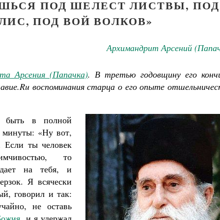
ШЬСЯ ПОД ШЕЛЕСТ ЛИСТВЫ, ПОД
ЛИС, ПОД ВОЙ ВОЛКОВ»
Архимандрит Арсений (Папач
та Арсения (Папачка)
. В третью годовщину его конч
авие.Ru воспоминания старца о его опыте отшельничес
 быть в полной
 минуты: «Ну вот,
. Если ты человек
мчивостью, то
адает на тебя, и
ерзок. Я всячески
й, говорил и так:
учайно, не оставь
Божия
, и я удержал