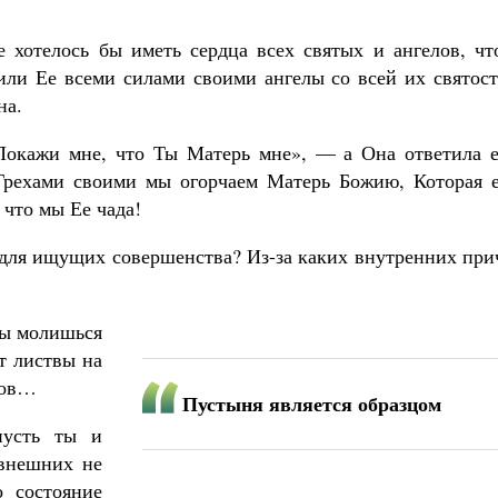
 хотелось бы иметь сердца всех святых и ангелов, чт
ли Ее всеми силами своими ангелы со всей их святост
на.
Покажи мне, что Ты Матерь мне», — а Она ответила е
Грехами своими мы огорчаем Матерь Божию, Которая е
 что мы Ее чада!
для ищущих совершенства? Из-за каких внутренних при
Ты молишься
т листвы на
ков…
Пустыня является образцом
пусть ты и
 внешних не
о состояние