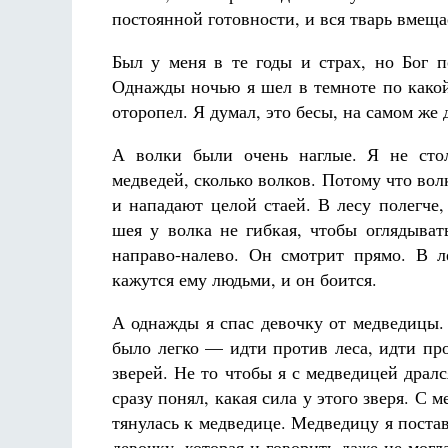
постоянной готовности, и вся тварь вмещ
Был у меня в те годы и страх, но Бог п
Однажды ночью я шел в темноте по какой
оторопел. Я думал, это бесы, на самом же 
А волки были очень наглые. Я не стол
медведей, сколько волков. Потому что вол
и нападают целой стаей. В лесу полегче,
шея у волка не гибкая, чтобы оглядывать
направо-налево. Он смотрит прямо. В л
кажутся ему людьми, и он боится.
А однажды я спас девочку от медведицы.
было легко — идти против леса, идти пр
зверей. Не то чтобы я с медведицей дралс
сразу понял, какая сила у этого зверя. С
тянулась к медведице. Медведицу я поста
девочку, которая и говорить даже не могл