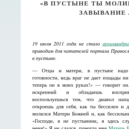
«В ПУСТЫНЕ ТЫ МОЛИ
ЗАВЫВАНИЕ 
19 июля 2011 года не стало
архимандри
приводим для читателей портала Правосл
в пустыне.
— Отцы и матери, в пустыне надо
готовности, ведь враг не дает пощады ни
теперь он в моих руках!» — говорит он
искренний и обладаешь восприи
воспользуешься тем, что диавол нап
откроешь для себя, как ты бессилен и д
молился Матери Божией и, как бессильны
«Господи, я не пустынник, я здесь сл
меня!» Я не сдался, помогла мне
Матерь 