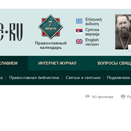
Ελληνική
έκδοση
Српска
верзиjа
English
Православный
version
календарь
СЛАВИЕМ
ИНТЕРНЕТ-ЖУРНАЛ
ВОПРОСЫ СВЯЩ
ка
|
Православная библиотека
|
Святые и святыни
|
Подвижники 
362 просмотра
Ра