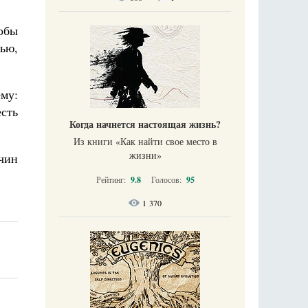
обы
ью,
му:
сть
Когда начнется настоящая жизнь?
Из книги «Как найти свое место в
жизни​»
чин
Рейтинг:
9.8
Голосов:
95
1 370