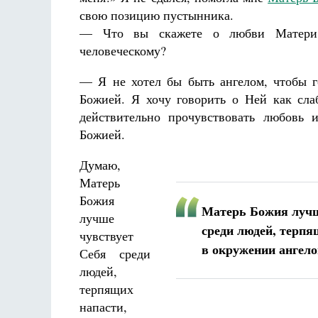
свою позицию пустынника.
— Что вы скажете о любви Матери
человеческому?
— Я не хотел бы быть ангелом, чтобы 
Божией. Я хочу говорить о Ней как сла
Разлуки не будет
действительно прочувствовать любовь 
Фредерика де Грааф
Божией.
Думаю,
Матерь
Божия
Матерь Божия лучш
лучше
среди людей, терпя
чувствует
в окружении ангело
Себя среди
людей,
терпящих
напасти,