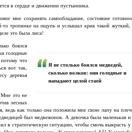
ается в сердце и движении пустынника.
омог мне сохранять самообладание, состояние готовнос
-то тропинке на ощупь и услышал крик такой жуткий, 
деле это была лиса!
ько боялся
ки голодные
 потому что
Я не столько боялся медведей,
ся вот так,
сколько волков: они голодные и
есу деревья
нападают целой стаей
 Мне это не
отив лесных
я, ведь как только она положила мне свою лапу на плеч
 медведицей был медвежонок. А девочка была маленькая и
вил в стратегическую ситуацию, чтобы смочь выкрасть у
а. Она лепетала только: «У меня вавочка! Ай! У меня б