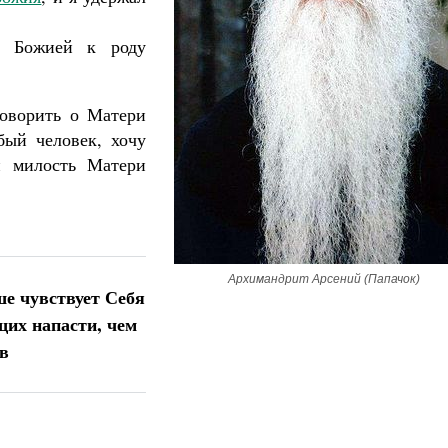
 Божией к роду
говорить о Матери
Великомученик Георгий Победоносец. Н
бый человек, хочу
святого
и милость Матери
Роман Котов
Как найти своё место в жизни
Кирилл Мурышев
Архимандрит Арсений (Папачок)
е чувствует Себя
щих напасти, чем
в