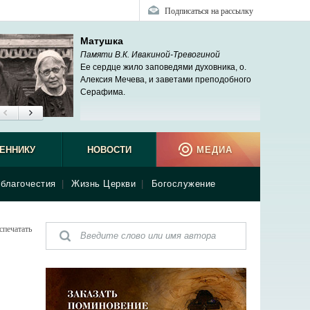
Подписаться на рассылку
Матушка
Памяти В.К. Ивакиной-Тревогиной
Ее сердце жило заповедями духовника, о.
Алексия Мечева, и заветами преподобного
Серафима.
ЕННИКУ
НОВОСТИ
МЕДИА
благочестия
|
Жизнь Церкви
|
Богослужение
спечатать