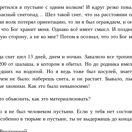
третился в пустыне с одним волком! И вдруг резко пов
ужасный снегопад… Шел такой снег, что на расстоянии 
ли волк потерял ориентацию, то ли я был ограждаем, и о
, что Бог хранит меня. Однако всё имеет смысл. И поздн
ую сторону, а не ко мне? Потом я осознал, что это Бог 
а снег шел 13 дней, днем и ночью. Завалило все тропи
200 от шалаша, в котором я обитал. Но до родника име
едших на водопой. Но я ведь тоже был косулей, знае
лем не было: наберешь снега, и он растает. Бывало, п
вые хвоинки. Как это было невыносимо!
о объяснить, как это материализовать?
Но я не был человеком пустыни. Если у тебя нет состо
особенно в тюрьме и пустыне, ты не выдержишь до конца
Внутренней