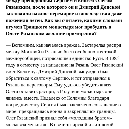
между преподобным Сергием и князем Олегом
Рязанским, после которого он и Дмитрий Донской
заключили важное перемирие и впоследствии даже
поженили детей. Как вы считаете, какими словами
игумен Троицкого монастыря мог пробудить в
Олеге Рязанском желание примирения?
— Вспомним, как началась вражда. Застарелая распря
между Москвой и Рязанью была особенно жестокой
междоусобицей, потрясающей единство Руси. В 1385
году в отместку за нападение на Рязань Олег Рязанский
сжег Коломну. Дмитрий Донской вынужден был
обратиться к святому Сергию, и тот отправился в
Рязань на переговоры. Ему удалось убедить князя
Олега оставить распри; в Голутвин монастырь они
явились вместе. Недалеко от Коломны благодаря
посредничеству Сергия было заключено соглашение о
мире: прекращалась война и закреплялись границы.
Олег Рязанский признал себя «молодшим братом»
московскому князю. В свете татарской и литовской