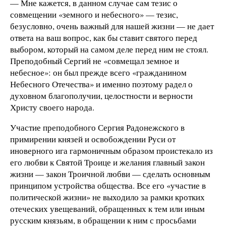
— Мне кажется, в данном случае сам тезис о
совмещении «земного и небесного» — тезис,
безусловно, очень важный для нашей жизни — не дает
ответа на ваш вопрос, как бы ставит святого перед
выбором, который на самом деле перед ним не стоял.
Преподобный Сергий не «совмещал земное и
небесное»: он был прежде всего «гражданином
Небесного Отечества» и именно поэтому радел о
духовном благополучии, целостности и верности
Христу своего народа.
Участие преподобного Сергия Радонежского в
примирении князей и освобождении Руси от
иноверного ига гармоничным образом проистекало из
его любви к Святой Троице и желания главный закон
жизни — закон Троичной любви — сделать основным
принципом устройства общества. Все его «участие в
политической жизни» не выходило за рамки кротких
отеческих увещеваний, обращенных к тем или иным
русским князьям, в обращении к ним с просьбами