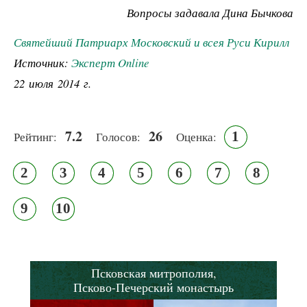
Вопросы задавала Дина Бычкова
Святейший Патриарх Московский и всея Руси Кирилл
Источник:
Эксперт Online
22 июля 2014 г.
7.2
26
1
Рейтинг:
Голосов:
Оценка:
2
3
4
5
6
7
8
9
10
Псковская митрополия,
Псково-Печерский монастырь