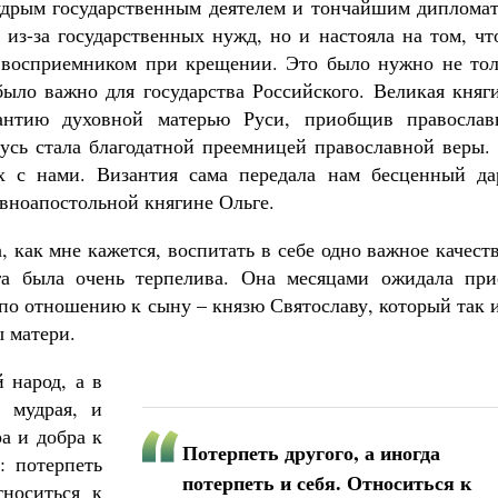
удрым государственным деятелем и тончайшим дипломат
 из-за государственных нужд, но и настояла на том, ч
 восприемником при крещении. Это было нужно не тол
было важно для государства Российского. Великая княг
зантию духовной матерью Руси, приобщив православ
Русь стала благодатной преемницей православной веры.
ах с нами. Византия сама передала нам бесценный да
авноапостольной княгине Ольге.
как мне кажется, воспитать в себе одно важное качест
ьга была очень терпелива. Она месяцами ожидала при
по отношению к сыну – князю Святославу, который так 
ы матери.
 народ, а в
 мудрая, и
а и добра к
Потерпеть другого, а иногда
: потерпеть
потерпеть и себя. Относиться к
тноситься к