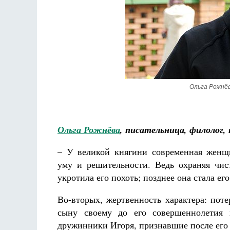
Ольга Рожнёва
Ольга Рожнёва
,
писательница, филолог, 
– У великой княгини современная женщи
уму и решительности. Ведь охраняя чист
укротила его похоть; позднее она стала ег
Во-вторых, жертвенность характера: пот
сыну своему до его совершеннолетия 
дружинники Игоря, признавшие после его 