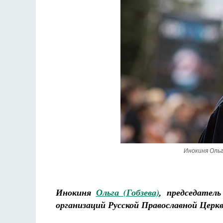
Инокиня Ольг
Инокиня
Ольга (Гобзева)
, председател
организаций Русской Православной Церкв