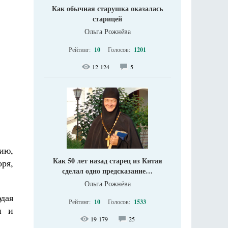
Как обычная старушка оказалась
старицей
Ольга Рожнёва
Рейтинг:
10
Голосов:
1201
12 124
5
ию,
Как 50 лет назад старец из Китая
ря,
сделал одно предсказание…
Ольга Рожнёва
юдая
Рейтинг:
10
Голосов:
1533
и и
19 179
25