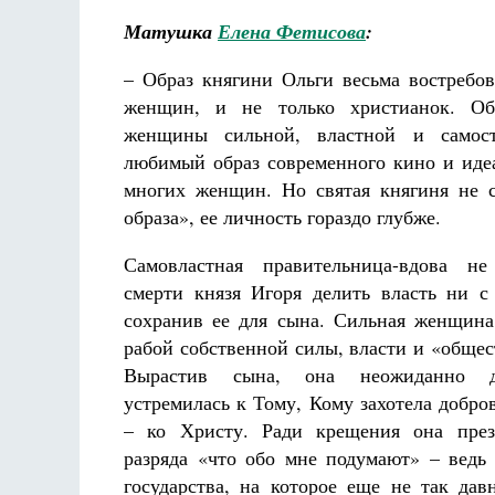
Матушка
Елена Фетисова
:
– Образ княгини Ольги весьма востребо
женщин, и не только христианок. Об
женщины сильной, властной и самост
любимый образ современного кино и иде
многих женщин. Но святая княгиня не 
образа», ее личность гораздо глубже.
Самовластная правительница-вдова н
смерти князя Игоря делить власть ни 
сохранив ее для сына. Сильная женщина
рабой собственной силы, власти и «общес
Вырастив сына, она неожиданно 
устремилась к Тому, Кому захотела добро
– ко Христу. Ради крещения она пре
разряда «что обо мне подумают» – ведь
государства, на которое еще не так дав