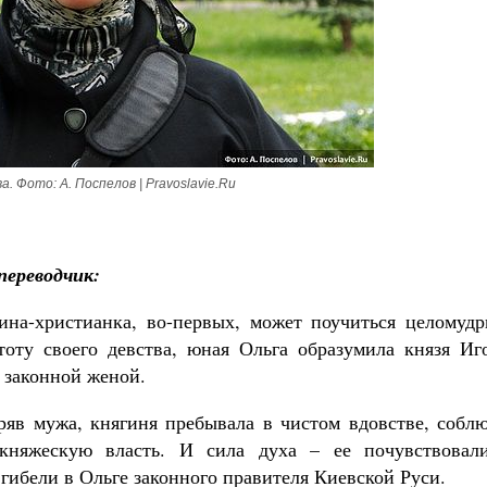
. Фото: А. Поспелов | Pravoslavie.Ru
переводчик:
на-христианка, во-первых, может поучиться целомудр
оту своего девства, юная Ольга образумила князя Иго
о законной женой.
еряв мужа, княгиня пребывала в чистом вдовстве, собл
княжескую власть. И сила духа – ее почувствовал
гибели в Ольге законного правителя Киевской Руси.