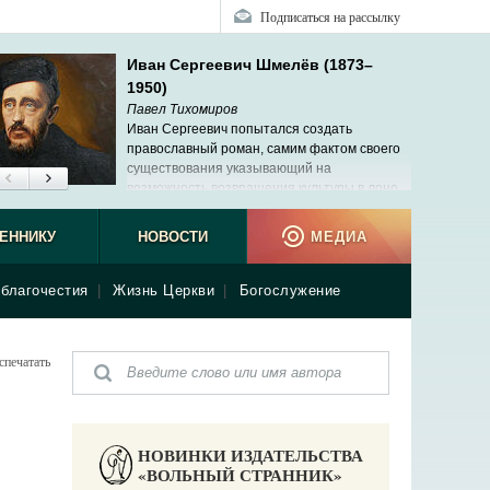
Подписаться на рассылку
Иван Сергеевич Шмелёв (1873–
1950)
Павел Тихомиров
Иван Сергеевич попытался создать
православный роман, самим фактом своего
существования указывающий на
возможность возвращения культуры в лоно
Церкви.
ЕННИКУ
НОВОСТИ
МЕДИА
благочестия
|
Жизнь Церкви
|
Богослужение
спечатать
НОВИНКИ ИЗДАТЕЛЬСТВА
«ВОЛЬНЫЙ СТРАННИК»