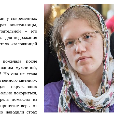
ван у современных
раз воительницы,
оятельной – это
ал для подражания
стала «заложницей
е пожелала после
с одним мужчиной,
! Но она не стала
твенного мнения».
для окружающих
вольно покориться,
зрела помыслы из
 принятие веры от
но наводили страх