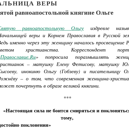
АЛЬНИЦА ВЕРЫ
ятой равноапостольной княгине Ольге
Святую равноапостольную Ольгу
издревле назыв
Начальницей веры и Корнем Православия в Русской зем
Ведь именно через эту женщину началось просвещение Р
светом христианства. Корреспондент порт
«
Православие.
Ru
» попросила поразмышлять женщ
христианок – матушку Елену Фетисову,
матушку Ю
ученик Георгий Победоносец. Научись у
Сысоеву,
инокиню Ольгу (Гобзеву) и писательницу Ол
святого
Рожнёву – о том, что современная женщина-христиа
Роман Котов
Чего ждет от нас Бог. 10 заповедей
может почерпнуть в образе великой княгини.
Святитель Николай Сербс
***
«Настоящая сила не боится смиряться и поклонятьс
тому,
достойно поклонения»