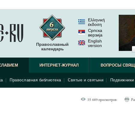
Ελληνική
έκδοση
Српска
верзиjа
English
Православный
version
календарь
СЛАВИЕМ
ИНТЕРНЕТ-ЖУРНАЛ
ВОПРОСЫ СВЯЩ
ка
|
Православная библиотека
|
Святые и святыни
|
Подвижники 
35 689 просмотров
Ра