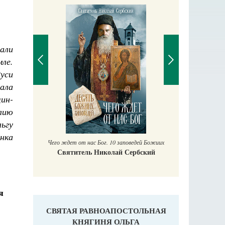
али
ле.
уси
ала
ин-
Православный мальчик
лию
Екатерина Баканова
ьгу
нка
Печорские и
 Божиих
Галин
кий
Е
я
СВЯТАЯ РАВНОАПОСТОЛЬНАЯ
КНЯГИНЯ ОЛЬГА