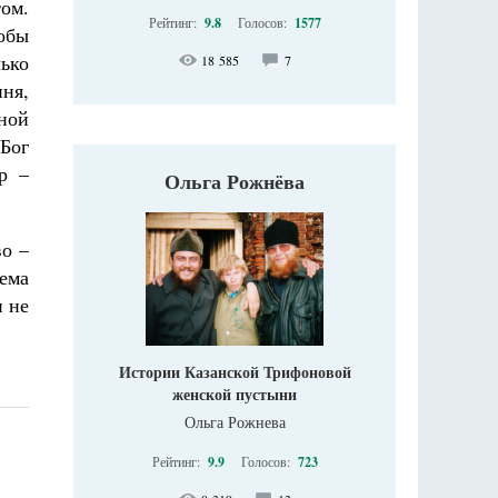
ом.
Рейтинг:
9.8
Голосов:
1577
тобы
ько
18 585
7
иня,
ной
 Бог
р –
Ольга Рожнёва
во –
ема
и не
Истории Казанской Трифоновой
женской пустыни
Ольга Рожнева
Рейтинг:
9.9
Голосов:
723