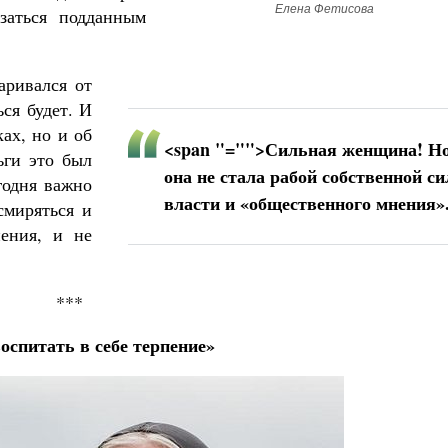
Елена Фетисова
заться подданным
аривался от
ся будет. И
ах, но и об
<span "="">Сильная женщина! Н
ьги это был
она не стала рабой собственной с
годня важно
власти и «общественного мнения»
смиряться и
нения, и не
***
оспитать в себе терпение»