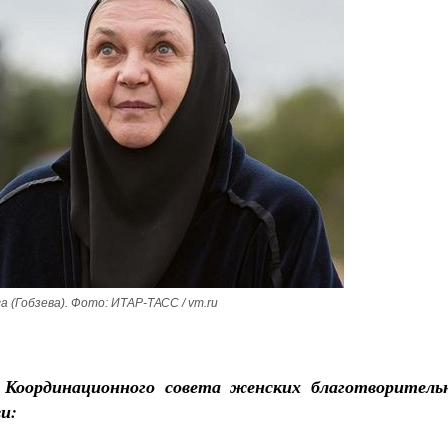
а (Гобзева). Фото: ИТАР-ТАСС / vm.ru
ь Координационного совета женских благотворитель
и: