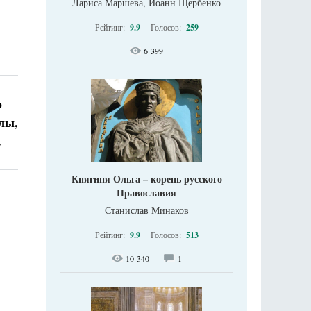
Лариса Маршева, Иоанн Щербенко
Рейтинг:
9.9
Голосов:
259
6 399
о
илы,
.
Княгиня Ольга – корень русского
Православия
Станислав Минаков
Рейтинг:
9.9
Голосов:
513
10 340
1