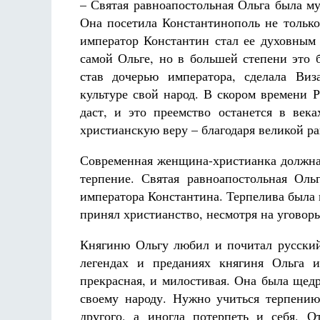
– Святая равноапостольная Ольга была м
Она посетила Константинополь не только
император Константин стал ее духовным
самой Ольге, но в большей степени это 
став дочерью императора, сделала Ви
культуре свой народ. В скором времени 
даст, и это преемство останется в век
христианскую веру – благодаря великой р
Современная женщина-христианка должна, 
терпение. Святая равноапостольная Ол
императора Константина. Терпелива была 
принял христианство, несмотря на уговор
Княгиню Ольгу любил и почитал русский
легендах и преданиях княгиня Ольга и
прекрасная, и милостивая. Она была щедр
своему народу. Нужно учиться терпению
другого, а иногда потерпеть и себя. О