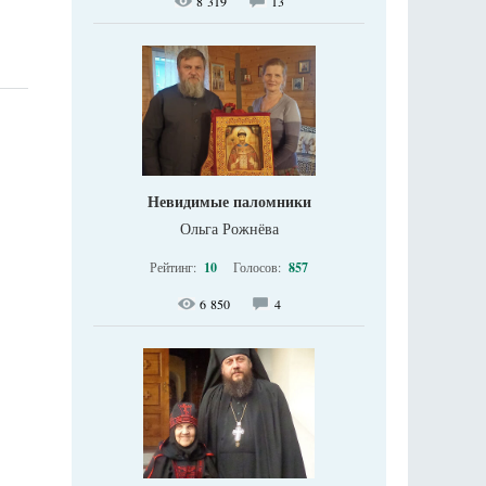
8 319
13
Невидимые паломники
Ольга Рожнёва
Рейтинг:
10
Голосов:
857
6 850
4