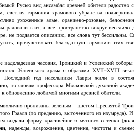
бимый Русью вид ансамбля древней обители радостно с
м, светлая гармония храмового убранства подчеркивал
тливо ухоженные алые, оранжево-розовые, белоснежн
ы радовали глаз, а всё пространство вокруг веселило 
ре, не поддается описанию, все слова тут бессильны. 
утить, прочувствовать благодатную гармонию этих свя
е надкладезная часовня, Троицкий и Успенский соборы 
ностас Успенского храма с образами XVII–XVIII веков
е. Последний год насельники Лавры жили в состоя
дно, по словам профессора Московской духовной акаде
ло к обновлению любимой многими древней обители.
имволично пронизаны зеленым – цветом Пресвятой Трои
того Грааля (по преданию, выточенного из изумруда). 
рам выдали форму красивейшего мятного оттенка (дол
ни
, надежды, возрождения, цветения, чистоты и свеже