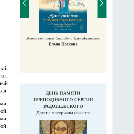
унтского
Евангели
Как жить?
Афоризмы протоиерея Димитрия
Смирнова
ной,
гат,
ный
сад.
ДЕНЬ ПАМЯТИ
ПРЕПОДОБНОГО СЕРГИЯ
ями,
РАДОНЕЖСКОГО
бой.
Другие материалы сюжета:
ами,
бой.