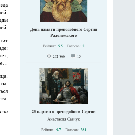
езда
ей.
езды
чей.
День памяти преподобного Сергия
Радонежского
етит
Рейтинг:
5.5
Голосов:
2
зде:
пет,
252 866
15
оде…
ица.
аза.
ться
еса.
син
25 картин о преподобном Сергии
Анастасия Савчук
Рейтинг:
9.7
Голосов:
381