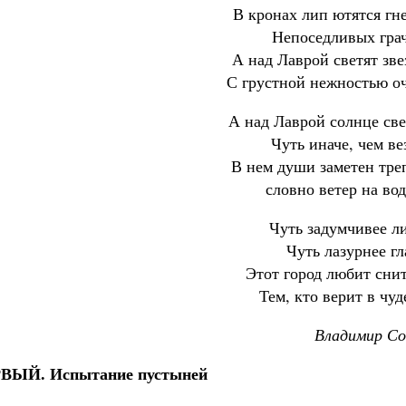
В кронах лип ютятся гн
Непоседливых грач
А над Лаврой светят зв
С грустной нежностью о
А над Лаврой солнце св
Чуть иначе, чем ве
В нем души заметен тре
словно ветер на в
Чуть задумчивее л
Чуть лазурнее гл
Этот город любит сни
Тем, кто верит в чуд
Владимир Со
ВЫЙ. Испытание пустыней