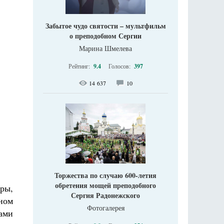
Забытое чудо святости – мультфильм
о преподобном Сергии
Марина Шмелева
Рейтинг:
9.4
Голосов:
397
14 637
10
Торжества по случаю 600-летия
обретения мощей преподобного
ры,
Сергия Радонежского
ьном
Фотогалерея
ами