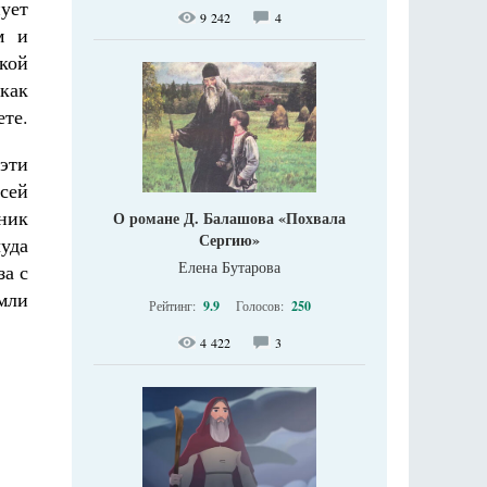
нует
9 242
4
м и
кой
как
ете.
 эти
всей
ник
О романе Д. Балашова «Похвала
Сергию»
уда
Елена Бутарова
за с
мли
Рейтинг:
9.9
Голосов:
250
4 422
3