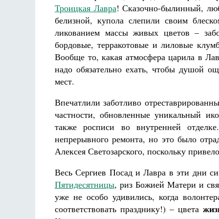
Троицкая Лавра
! Сказочно-былинный, лю
белизной, купола слепили своим блеско
ликованием массы живых цветов – забо
бордовые, терракотовые и лиловые клумб
Вообще то, какая атмосфера царила в Лав
надо обязательно ехать, чтобы душой ощ
мест.
Впечатлили заботливо отреставрированны
частности, обновленные уникальный ико
также росписи во внутренней отделк
непрерывного ремонта, но это было отра
Алексея Светозарского, поскольку приве
Весь Сергиев Посад и Лавра в эти дни с
Пятидесятницы
, риз Божией Матери и свя
уже не особо удивились, когда волонте
жиз
соответствовать празднику!) – цвета