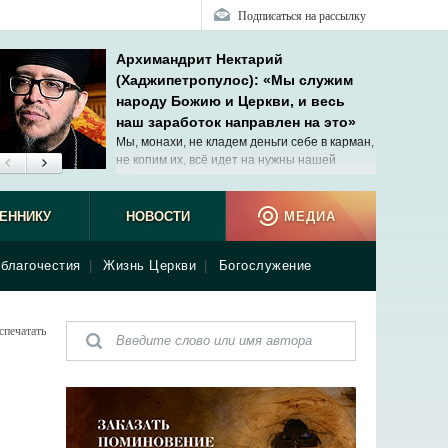
Подписаться на рассылку
Архимандрит Нектарий
(Хаджипетропулос): «Мы служим
народу Божию и Церкви, и весь
наш заработок направлен на это»
Мы, монахи, не кладем деньги себе в карман,
не копим их, всё идет на нужны нашей
общины.
ЕННИКУ
НОВОСТИ
МЕДИА
благочестия
|
Жизнь Церкви
|
Богослужение
спечатать