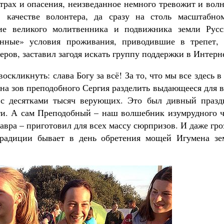
трах и опасения, неизведанное немного тревожит и вол
 качестве волонтера, да сразу на столь масштабно
тие великого молитвенника и подвижника земли Русс
оенные» условия проживания, приводившие в трепет, 
ров, заставил загодя искать группу поддержки в Интерн
воскликнуть: слава Богу за всё! За то, что мы все здесь в
 на зов преподобного Сергия разделить выдающееся для 
 с десятками тысяч верующих. Это был дивный празд
ти. А сам Преподобный – наш волшебник изумрудного ч
вра – приготовил для всех массу сюрпризов. И даже гро
традиции бывает в день обретения мощей Игумена зе