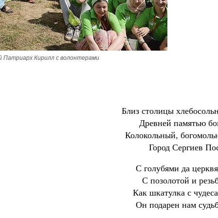
 Патриарх Кирилл с волонтерами
Житие святителя Спиридона Тримиф
Елена Носкова
ритчи о добродетелях. Сценарий
музыкального спектакля
. Сидорина, С. Копылова
Близ столицы хлебосоль
Древней памятью бо
Колокольный, богомоль
Город Сергиев По
С голубями да церкв
С позолотой и резь
Как шкатулка с чудес
Он подарен нам судь