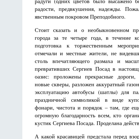
радуги (одних цветов было высажено бо
радости, предвкушения, надежды. Пожа
явственным покровом Преподобного.
Стоит сказать и о необыкновенном пр
города за те четыре года, в течение 
подготовка к торжественным меропри
отмечали и местные жители, не видевш
столь впечатляющего размаха и масшт
превративших Сергиев Посад в настоящ
оазис: проложены прекрасные дороги, 
новые скверы, разложен аккуратный газон
эксплуатацию автобусы (шатлы) для па
праздничной символикой в виде купо
фонари, чистота и порядок – там, где е
огромную благодарность всем, кто орган
кустик Сергиева Посада. Проделана дейст
А какой красавицей предстала перед вз