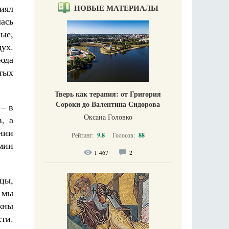
иял
НОВЫЕ МАТЕРИАЛЫ
ась
ые,
дух.
Сюда
тых
Тверь как терапия: от Григория
Сороки до Валентина Сидорова
– в
Оксана Головко
, а
нии
Рейтинг:
9.8
Голосов:
88
мии
1 467
2
цы,
И мы
жны
сти.