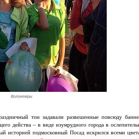
Волонтеры
раздничный тон задавали развешенные повсюду банне
щего действа – в виде изумрудного города в ослепител
ый историей подмосковный Посад искрился всеми цвет