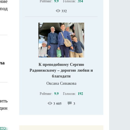
ние
Рейтинг:
9.9
Голосов:
354
под
332
ла
К преподобному Сергию
Радонежскому – дорогою любви и
благодати
Оксана Сивакова
Рейтинг:
9.9
Голосов:
192
зить
3 605
3
дин
то-