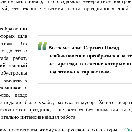
льше миллиона!), что создавало невероятное настрое
луй, это главные эпитеты шести праздничных дней 
еображении
которых шла
ятиям. Это
Все заметили: Сергиев Посад
ие до этого
необыкновенно преобразился за те
аба работ,
четыре года, в течение которых ш
ий зеленый
подготовка к торжествам.
обустроены
, введены в
ломников с
лов, везде
ще недавно были ухабы, разруха и мусор. Хочется выра
изовал этот праздник, – не остался без внимания ни о
вительно интенсивнейшая работа.
ором посетителей жемчужина русской архитектуры –
Свя