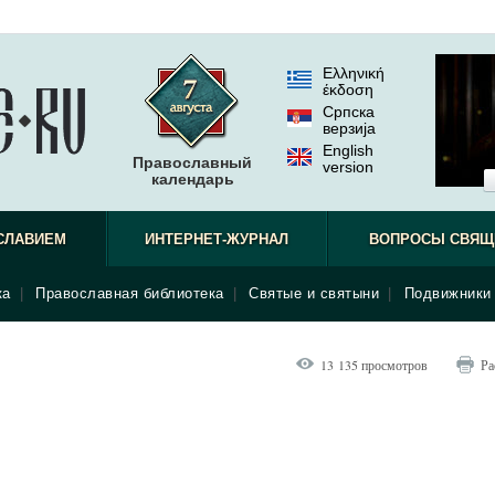
Ελληνική
έκδοση
Српска
верзиjа
English
Православный
version
календарь
СЛАВИЕМ
ИНТЕРНЕТ-ЖУРНАЛ
ВОПРОСЫ СВЯЩ
ка
|
Православная библиотека
|
Святые и святыни
|
Подвижники 
13 135 просмотров
Ра