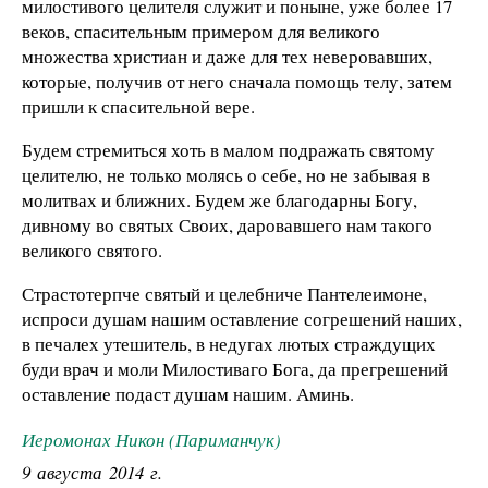
милостивого целителя служит и поныне, уже более 17
веков, спасительным примером для великого
множества христиан и даже для тех неверовавших,
которые, получив от него сначала помощь телу, затем
пришли к спасительной вере.
Будем стремиться хоть в малом подражать святому
целителю, не только молясь о себе, но не забывая в
молитвах и ближних. Будем же благодарны Богу,
дивному во святых Своих, даровавшего нам такого
великого святого.
Страстотерпче святый и целебниче Пантелеимоне,
испроси душам нашим оставление согрешений наших,
в печалех утешитель, в недугах лютых страждущих
буди врач и моли Милостиваго Бога, да прегрешений
оставление подаст душам нашим. Аминь.
Иеромонах Никон (Париманчук)
9 августа 2014 г.