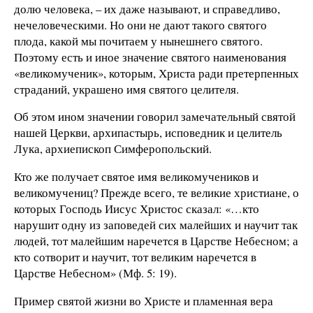
долю человека, – их даже называют, и справедливо,
нечеловеческими. Но они не дают такого святого
плода, какой мы почитаем у нынешнего святого.
Поэтому есть и иное значение святого наименования
«великомученик», которым, Христа ради претерпенных
страданий, украшено имя святого целителя.
Об этом ином значении говорил замечательный святой
нашей Церкви, архипастырь, исповедник и целитель
Лука, архиепископ Симферопольский.
Кто же получает святое имя великомучеников и
великомучениц? Прежде всего, те великие христиане, о
которых Господь Иисус Христос сказал: «…кто
нарушит одну из заповедей сих малейших и научит так
людей, тот малейшим наречется в Царстве Небесном; а
кто сотворит и научит, тот великим наречется в
Царстве Небесном» (Мф. 5: 19).
Пример святой жизни во Христе и пламенная вера