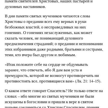
памяти святителей Христовых, наших пастырей и
духовных наставников.
В дни памяти святых мучеников читаются слова
Христовы о предании всех ему верных в руки
безбожных властей, о несправедливых на них
гонениях. О гонениях незаслуженных, как может
сказать человек, не понимающий духовного
предназначения страданий; о предании и непонимании
этих избранников даже родными, братьями и сестрами,
теми, кто вчера был другом и любимым.
«Итак положите себе на сердце не обдумывать
заранее, что отвечать, ибо Я дам вам уста и
премудрость, которой не возмогут противоречить ни
противостоять все, противящиеся вам» (Лк. 21: 14–15).
О каком ответе говорит Спаситель? Не только ответе на
словах – ибо многие из святых мучеников не были
искушены в богословии и пришли к вере в святом
порыве соединиться со Христом Спасителем, приняв