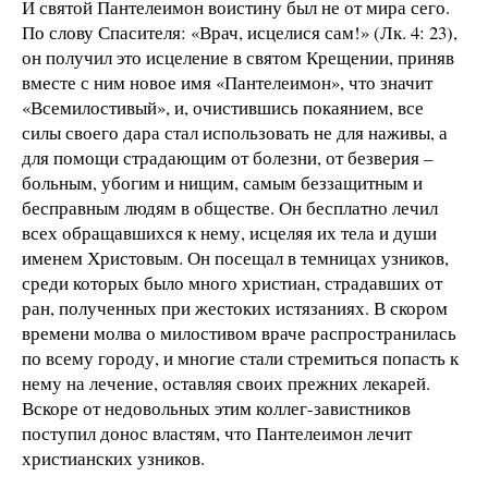
И святой Пантелеимон воистину был не от мира сего.
По слову Спасителя: «Врач, исцелися сам!» (Лк. 4: 23),
он получил это исцеление в святом Крещении, приняв
вместе с ним новое имя «Пантелеимон», что значит
«Всемилостивый», и, очистившись покаянием, все
силы своего дара стал использовать не для наживы, а
для помощи страдающим от болезни, от безверия –
больным, убогим и нищим, самым беззащитным и
бесправным людям в обществе. Он бесплатно лечил
всех обращавшихся к нему, исцеляя их тела и души
именем Христовым. Он посещал в темницах узников,
среди которых было много христиан, страдавших от
ран, полученных при жестоких истязаниях. В скором
времени молва о милостивом враче распространилась
по всему городу, и многие стали стремиться попасть к
нему на лечение, оставляя своих прежних лекарей.
Вскоре от недовольных этим коллег-завистников
поступил донос властям, что Пантелеимон лечит
христианских узников.