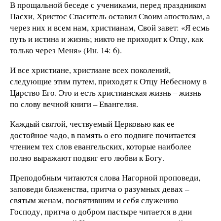
В прощальной беседе с учениками, перед праздником
Пасхи, Христос Спаситель оставил Своим апостолам, а
через них и всем нам, христианам, Свой завет: «Я есмь
путь и истина и жизнь; никто не приходит к Отцу, как
только через Меня» (Ин. 14: 6).
И все христиане, христиане всех поколений,
следующие этим путем, приходят к Отцу Небесному в
Царство Его. Это и есть христианская жизнь – жизнь
по слову вечной книги – Евангелия.
Каждый святой, чествуемый Церковью как ее
достойное чадо, в память о его подвиге почитается
чтением тех слов евангельских, которые наиболее
полно выражают подвиг его любви к Богу.
Преподобным читаются слова Нагорной проповеди,
заповеди блаженства, притча о разумных девах –
святым женам, посвятившим и себя служению
Господу, притча о добром пастыре читается в дни