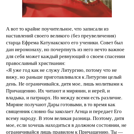
А вот то крайне поучительное, что записали из
наставлений своего великого (без преувеличения)
старца Ефрема Катунакского его ученики. Совет был
дан иеромонаху, но почерпнуть из него нечто важное
для себя может каждый ревнующий о своем спасении
православный христианин:
«Я уже год как не служу Литургию, потому что не
вижу, но раньше приготавливался к Литургии целый
день. Не ограничивайся, дитя мое, лишь молитвами к
Причащению. Их читают и мирянин, и иерей, и
владыка, и патриарх. Но между всеми есть различие.
Миряне получают Дары готовыми, в то время как
священник словно бы заколает Агнца и передает Его
всему народу. В этом великая разница. Поэтому, дитя
мое, если хочешь находиться в должном состоянии, не
ограничивайся лишь правилом к Причащению. Ты —