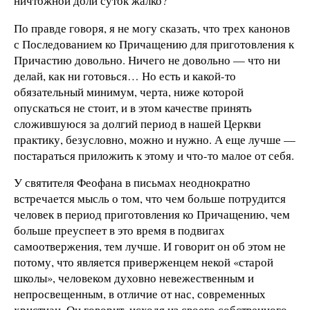
ничтожной доли суток жалко?
По правде говоря, я не могу сказать, что трех канонов
с Последованием ко Причащению для приготовления к
Причастию довольно. Ничего не довольно — что ни
делай, как ни готовься… Но есть и какой-то
обязательный минимум, черта, ниже которой
опускаться не стоит, и в этом качестве принять
сложившуюся за долгий период в нашей Церкви
практику, безусловно, можно и нужно. А еще лучше —
постараться приложить к этому и что-то малое от себя.
У святителя Феофана в письмах неоднократно
встречается мысль о том, что чем больше потрудится
человек в период приготовления ко Причащению, чем
больше преуспеет в это время в подвигах
самоотвержения, тем лучше. И говорит он об этом не
потому, что является приверженцем некой «старой
школы», человеком духовно невежественным и
непросвещенным, в отличие от нас, современных
христиан. Он говорит, исходя из своего собственного