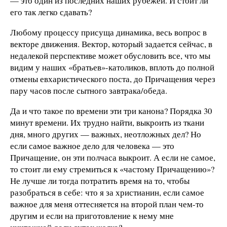
— это один из последних наших рубежей. И стоит ли
его так легко сдавать?
Любому процессу присуща динамика, весь вопрос в
векторе движения. Вектор, который задается сейчас, в
недалекой перспективе может обусловить все, что мы
видим у наших «братьев»-католиков, вплоть до полной
отмены евхаристического поста, до Причащения через
пару часов после сытного завтрака/обеда.
Да и что такое по времени эти три канона? Порядка 30
минут времени. Их трудно найти, выкроить из ткани
дня, много других — важных, неотложных дел? Но
если самое важное дело для человека — это
Причащение, он эти полчаса выкроит. А если не самое,
то стоит ли ему стремиться к «частому Причащению»?
Не лучше ли тогда потратить время на то, чтобы
разобраться в себе: что я за христианин, если самое
важное для меня оттесняется на второй план чем-то
другим и если на приготовление к нему мне