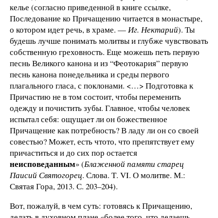
келье (согласно приведенной в книге ссылке,
Последование ко Причащению читается в монастыре,
о котором идет речь, в храме. —
Иг. Нектарий
). Ты
будешь лучше понимать молитвы и глубже чувствовать
собственную греховность. Еще можешь петь первую
песнь Великого канона и из “Феотокария” первую
песнь канона понедельника и среды первого
плагального гласа, с поклонами. <…> Подготовка к
Причастию не в том состоит, чтобы переменить
одежду и почистить зубы. Главное, чтобы человек
испытал себя: ощущает ли он божественное
Причащение как потребность? В ладу ли он со своей
совестью? Может, есть что­то, что препятствует ему
причаститься и до сих пор остается
неисповеданным
» (
Блаженной памяти старец
Паисий Святогорец
. Слова. Т. VI. О молитве. М.:
Святая Гора, 2013. С. 203–204).
Вот, пожалуй, в чем суть: готовясь к Причащению,
делать в духовном плане «более того, что делаешь