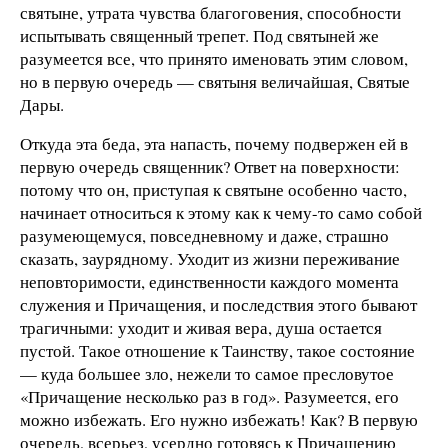
святыне, утрата чувства благоговения, способности
испытывать священный трепет. Под святыней же
разумеется все, что принято именовать этим словом,
но в первую очередь — святыня величайшая, Святые
Дары.
Откуда эта беда, эта напасть, почему подвержен ей в
первую очередь священник? Ответ на поверхности:
потому что он, приступая к святыне особенно часто,
начинает относиться к этому как к чему-то само собой
разумеющемуся, повседневному и даже, страшно
сказать, заурядному. Уходит из жизни переживание
неповторимости, единственности каждого момента
служения и Причащения, и последствия этого бывают
трагичными: уходит и живая вера, душа остается
пустой. Такое отношение к Таинству, такое состояние
— куда большее зло, нежели то самое пресловутое
«Причащение несколько раз в год». Разумеется, его
можно избежать. Его нужно избежать! Как? В первую
очередь, всерьез, усердно готовясь к Причащению