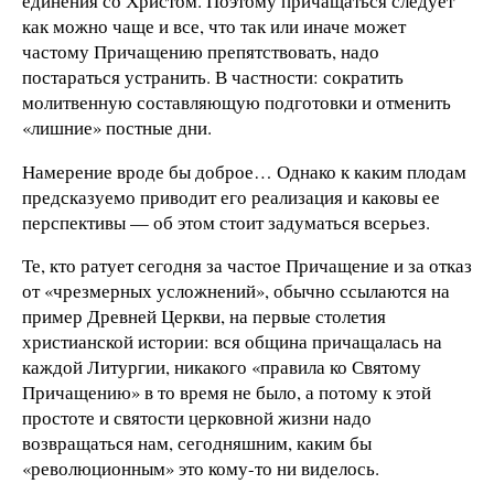
единения со Христом. Поэтому причащаться следует
как можно чаще и все, что так или иначе может
частому Причащению препятствовать, надо
постараться устранить. В частности: сократить
молитвенную составляющую подготовки и отменить
«лишние» постные дни.
Намерение вроде бы доброе… Однако к каким плодам
предсказуемо приводит его реализация и каковы ее
перспективы — об этом стоит задуматься всерьез.
Те, кто ратует сегодня за частое Причащение и за отказ
от «чрезмерных усложнений», обычно ссылаются на
пример Древней Церкви, на первые столетия
христианской истории: вся община причащалась на
каждой Литургии, никакого «правила ко Святому
Причащению» в то время не было, а потому к этой
простоте и святости церковной жизни надо
возвращаться нам, сегодняшним, каким бы
«революционным» это кому-то ни виделось.