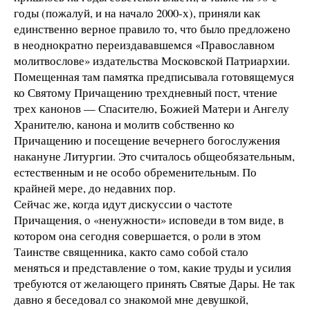
годы (пожалуй, и на начало 2000-х), приняли как
единственно верное правило то, что было предложено
в неоднократно переиздававшемся «Православном
молитвослове» издательства Московской Патриархии.
Помещенная там памятка предписывала готовящемуся
ко Святому Причащению трехдневный пост, чтение
трех канонов — Спасителю, Божией Матери и Ангелу
Хранителю, канона и молитв собственно ко
Причащению и посещение вечернего богослужения
накануне Литургии. Это считалось общеобязательным,
естественным и не особо обременительным. По
крайней мере, до недавних пор.
Сейчас же, когда идут дискуссии о частоте
Причащения, о «ненужности» исповеди в том виде, в
котором она сегодня совершается, о роли в этом
Таинстве священника, как­то само собой стало
меняться и представление о том, какие труды и усилия
требуются от желающего принять Святые Дары. Не так
давно я беседовал со знакомой мне девушкой,