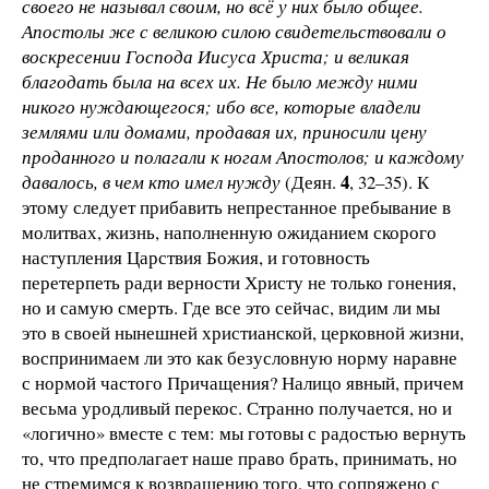
своего не называл своим, но всё у них было общее.
Апостолы же с великою силою свидетельствовали о
воскресении Господа Иисуса Христа; и великая
благодать была на всех их. Не было между ними
никого нуждающегося; ибо все, которые владели
землями или домами, продавая их, приносили цену
проданного и полагали к ногам Апостолов; и каждому
4
давалось, в чем кто имел нужду
(Деян.
, 32–35). К
этому следует прибавить непрестанное пребывание в
молитвах, жизнь, наполненную ожиданием скорого
наступления Царствия Божия, и готовность
перетерпеть ради верности Христу не только гонения,
но и самую смерть. Где все это сейчас, видим ли мы
это в своей нынешней христианской, церковной жизни,
воспринимаем ли это как безусловную норму наравне
с нормой частого Причащения? Налицо явный, причем
весьма уродливый перекос. Странно получается, но и
«логично» вместе с тем: мы готовы с радостью вернуть
то, что предполагает наше право брать, принимать, но
не стремимся к возвращению того, что сопряжено с