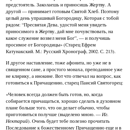
предстоятель. Заколаешь и приносишь Жертву. А
другой — принимает готовым Святой Хлеб. Поэтому
целый день упрашивай Богородицу, Которая с тобой
рядом: “Пресвятая Дева, удостой меня увидеть
приносимого в Жертву, дай мне почувствовать, на
какое служение возвел меня Бог”, — и получишь
просимое от Богородицы» (Старец Ефрем
Катунакский. М.: Русский Хронограф, 2002. С. 213).
И другое наставление, тоже афонита, но уже не в
священном сане, а простого монаха, преподанное уже
не клирику, а инокине. Вот что отвечал на вопрос, как
готовиться к Причащению, старец Паисий Святогорец:
«Человек всегда должен быть готов, но, когда
собирается причащаться, хорошо сделать в духовном
плане больше того, что он делает обычно, чтобы
приготовиться получше (выделено мною. —
Иг.
Нектарий
). Очень будет тебе полезно прочитать
Последование к божественному Причащению еще и в