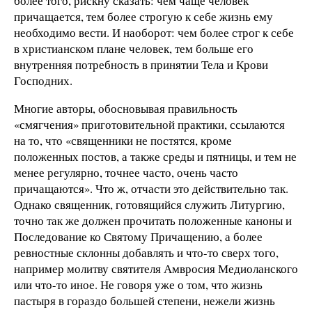
более того, рискну сказать: чем чаще человек
причащается, тем более строгую к себе жизнь ему
необходимо вести. И наоборот: чем более строг к себе
в христианском плане человек, тем больше его
внутренняя потребность в принятии Тела и Крови
Господних.
Многие авторы, обосновывая правильность
«смягчения» приготовительной практики, ссылаются
на то, что «священники не постятся, кроме
положенных постов, а также среды и пятницы, и тем не
менее регулярно, точнее часто, очень часто
причащаются». Что ж, отчасти это действительно так.
Однако священник, готовящийся служить Литургию,
точно так же должен прочитать положенные каноны и
Последование ко Святому Причащению, а более
ревностные склонны добавлять и что-то сверх того,
например молитву святителя Амвросия Медиоланского
или что-то иное. Не говоря уже о том, что жизнь
пастыря в гораздо большей степени, нежели жизнь