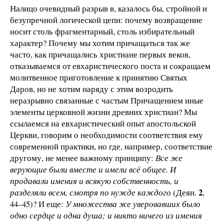
Налицо очевидный разрыв в, казалось бы, стройной и
безупречной логической цепи: почему возвращение
носит столь фрагментарный, столь избирательный
характер? Почему мы хотим причащаться так же
часто, как причащались христиане первых веков,
отказываемся от евхаристического поста и сокращаем
молитвенное приготовление к принятию Святых
Даров, но не хотим наряду с этим возродить
неразрывно связанные с частым Причащением иные
элементы церковной жизни древних христиан? Мы
ссылаемся на евхаристический опыт апостольской
Церкви, говорим о необходимости соответствия ему
современной практики, но где, например, соответствие
другому, не менее важному принципу:
Все же
верующие были вместе и имели всё общее. И
продавали имения и всякую собственность, и
2
разделяли всем, смотря по нужде каждого
(Деян.
,
44–45)? И еще:
У множества же уверовавших было
одно сердце и одна душа; и никто ничего из имения