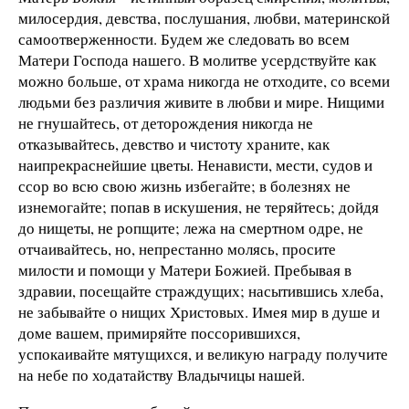
милосердия, девства, послушания, любви, материнской
самоотверженности. Будем же следовать во всем
Матери Господа нашего. В молитве усердствуйте как
можно больше, от храма никогда не отходите, со всеми
людьми без различия живите в любви и мире. Нищими
не гнушайтесь, от деторождения никогда не
отказывайтесь, девство и чистоту храните, как
наипрекраснейшие цветы. Ненависти, мести, судов и
ссор во всю свою жизнь избегайте; в болезнях не
изнемогайте; попав в искушения, не теряйтесь; дойдя
до нищеты, не ропщите; лежа на смертном одре, не
отчаивайтесь, но, непрестанно молясь, просите
милости и помощи у Матери Божией. Пребывая в
здравии, посещайте страждущих; насытившись хлеба,
не забывайте о нищих Христовых. Имея мир в душе и
доме вашем, примиряйте поссорившихся,
успокаивайте мятущихся, и великую награду получите
на небе по ходатайству Владычицы нашей.