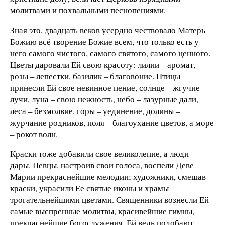
молитвами и похвальными песнопениями.
Зная это, двадцать веков усердно чествовало Матерь
Божию всё творение Божие всем, что только есть у
него самого чистого, самого святого, самого ценного.
Цветы даровали Ей свою красоту: лилии – аромат,
розы – лепестки, базилик – благовоние. Птицы
принесли Ей свое невинное пение, солнце – жгучие
лучи, луна – свою нежность, небо – лазурные дали,
леса – безмолвие, горы – уединение, долины –
журчание родников, поля – благоухание цветов, а море
– рокот волн.
Краски тоже добавили свое великолепие, а люди –
дары. Певцы, настроив свои голоса, воспели Деве
Марии прекраснейшие мелодии; художники, смешав
краски, украсили Ее святые иконы и храмы
трогательнейшими цветами. Священники вознесли Ей
самые выспренные молитвы, красивейшие гимны,
прекраснейшие богослужения. Ей ведь подобают