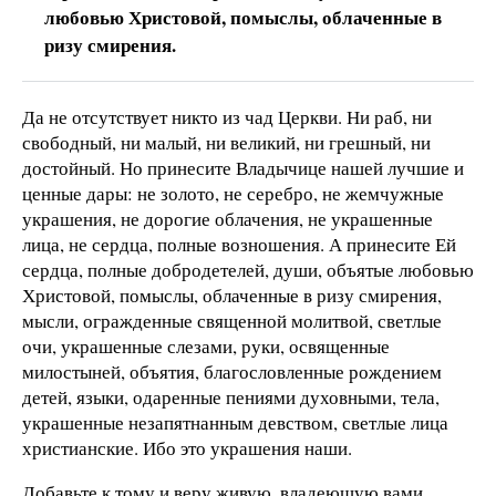
любовью Христовой, помыслы, облаченные в
ризу смирения.
Да не отсутствует никто из чад Церкви. Ни раб, ни
свободный, ни малый, ни великий, ни грешный, ни
достойный. Но принесите Владычице нашей лучшие и
ценные дары: не золото, не серебро, не жемчужные
украшения, не дорогие облачения, не украшенные
лица, не сердца, полные возношения. А принесите Ей
сердца, полные добродетелей, души, объятые любовью
Христовой, помыслы, облаченные в ризу смирения,
мысли, огражденные священной молитвой, светлые
очи, украшенные слезами, руки, освященные
милостыней, объятия, благословленные рождением
детей, языки, одаренные пениями духовными, тела,
украшенные незапятнанным девством, светлые лица
христианские. Ибо это украшения наши.
Добавьте к тому и веру живую, владеющую вами,