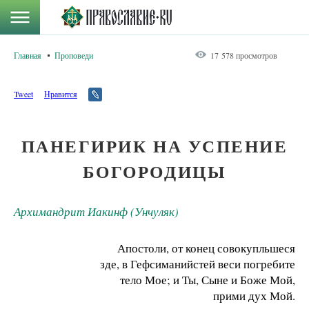
Главная
Проповеди
17 578 просмотров
Tweet
Нравится
ПАНЕГИРИК НА УСПЕНИЕ
БОГОРОДИЦЫ
Архимандрит Иакинф (Унчуляк)
Апостоли, от конец совокупльшеся
зде, в Гефсиманийстей веси погребите
тело Мое; и Ты, Сыне и Боже Мой,
прими дух Мой.