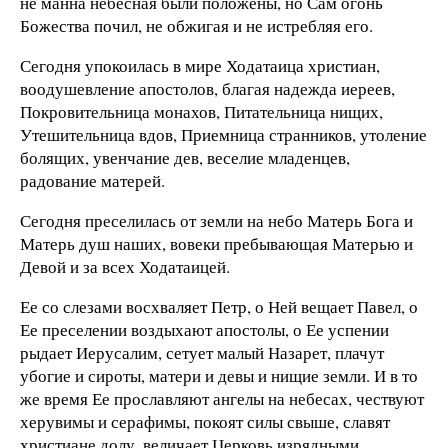
не манна небесная были положены, но Сам огонь
Божества почил, не обжигая и не истребляя его.
Сегодня упокоилась в мире Ходатаица христиан,
воодушевление апостолов, благая надежда иереев,
Покровительница монахов, Питательница нищих,
Утешительница вдов, Приемница странников, утоление
болящих, увенчание дев, веселие младенцев,
радование матерей.
Сегодня преселилась от земли на небо Матерь Бога и
Матерь душ наших, вовеки пребывающая Матерью и
Девой и за всех Ходатаицей.
Ее со слезами восхваляет Петр, о Ней вещает Павел, о
Ее преселении воздыхают апостолы, о Ее успении
рыдает Иерусалим, сетует малый Назарет, плачут
убогие и сироты, матери и девы и нищие земли. И в то
же время Ее прославляют ангелы на небесах, чествуют
херувимы и серафимы, покоят силы свыше, славят
христиане долу, величает Церковь изрядными