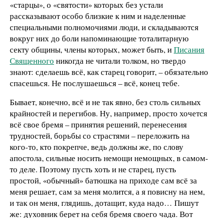
«старцы», о «святости» которых без устали
рассказывают особо близкие к ним и наделенные
специальными полномочиями люди, и складываются
вокруг них до боли напоминающие тоталитарную
секту общины, члены которых, может быть, и
Писания
Священного
никогда не читали толком, но твердо
знают: сделаешь всё, как старец говорит, – обязательно
спасешься. Не послушаешься – всё, конец тебе.
Бывает, конечно, всё и не так явно, без столь сильных
крайностей и перегибов. Ну, например, просто хочется
всё свое бремя – принятия решений, перенесения
трудностей, борьбы со страстями – переложить на
кого-то, кто покрепче, ведь должны же, по слову
апостола, сильные носить немощи немощных, в самом-
то деле. Поэтому пусть хоть и не старец, пусть
простой, «обычный» батюшка на приходе сам всё за
меня решает, сам за меня молится, а я повисну на нем,
и так он меня, глядишь, дотащит, куда надо… Пишут
же: духовник берет на себя бремя своего чада. Вот