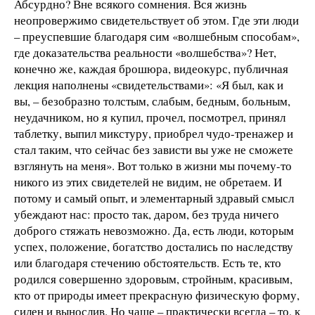
Абсурдно? Вне всякого сомнения. Вся жизнь
неопровержимо свидетельствует об этом. Где эти люди
– преуспевшие благодаря сим «волшебным способам»,
где доказательства реальности «волшебства»? Нет,
конечно же, каждая брошюра, видеокурс, публичная
лекция наполнены «свидетельствами»: «Я был, как и
вы, – безобразно толстым, слабым, бедным, больным,
неудачником, но я купил, прочел, посмотрел, принял
таблетку, выпил микстуру, приобрел чудо-тренажер и
стал таким, что сейчас без зависти вы уже не сможете
взглянуть на меня». Вот только в жизни мы почему-то
никого из этих свидетелей не видим, не обретаем. И
потому и самый опыт, и элементарный здравый смысл
убеждают нас: просто так, даром, без труда ничего
доброго стяжать невозможно. Да, есть люди, которым
успех, положение, богатство достались по наследству
или благодаря стечению обстоятельств. Есть те, кто
родился совершенно здоровым, стройным, красивым,
кто от природы имеет прекрасную физическую форму,
силен и вынослив. Но чаще – практически всегда – то, к