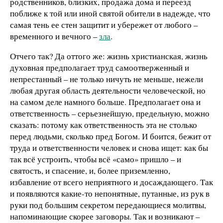
родственников, близких, продажа дома и переезд
поближе к той или иной святой обители в надежде, что
самая тень ее стен защитит и убережет от любого –
временного и вечного –
зла
.
Отчего так? Да оттого же: жизнь христианская, жизнь
духовная предполагает труд самоотверженный и
непрестанный – не только ничуть не меньше, нежели
любая другая область деятельности человеческой, но
на самом деле намного больше. Предполагает она и
ответственность – серьезнейшую, предельную, можно
сказать: потому как ответственность эта не столько
перед людьми, сколько пред Богом. И боится, бежит от
труда и ответственности человек и снова ищет: как бы
так всё устроить, чтобы всё «само» пришло – и
святость, и спасение, и, более приземленно,
избавление от всего неприятного и досаждающего. Так
и появляются какие-то непонятные, путанные, из рук в
руки под большим секретом передающиеся молитвы,
напоминающие скорее заговоры. Так и возникают –