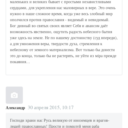
маленьких и великих бывает с простыми независтливыми
сердцами, для укрепления нас маловерных в вере. Это очень
нужно в наше сложное время, когда уже весь злобный мир
ополчился против православия - видимый и невидимый.
Бог дивный во святых своих являет Себя и авансом даёт
возможность явственно, ощутить радость небесного бытия
уже здесь на земле. Не по нашему достоинству (суд впереди),
а для умножения веры, твердости духа, стремления к
небесному от земного материализма. Вот только бы донести
это до конца, только бы не растерять, не уйти из мiра прежде
покаяния…
30 апреля 2015, 10:17
Александр
Господи храни нас Русь великую от иноземцев и врагов-
людей православных! Прости и помилуй меня раба