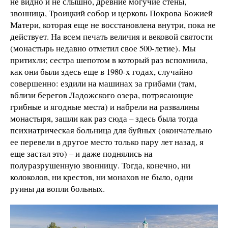
не видно и не слышно, древние могучие стены,
звонница, Троицкий собор и церковь Покрова Божией
Матери, которая еще не восстановлена внутри, пока не
действует. На всем печать величия и вековой святости
(монастырь недавно отметил свое 500-летие). Мы
притихли; сестра шепотом в который раз вспомнила,
как они были здесь еще в 1980-х годах, случайно
совершенно: ездили на машинах за грибами (там,
вблизи берегов Ладожского озера, потрясающие
грибные и ягодные места) и набрели на развалины
монастыря, зашли как раз сюда – здесь была тогда
психиатрическая больница для буйных (окончательно
ее перевели в другое место только пару лет назад, я
еще застал это) – и даже поднялись на
полуразрушенную звонницу. Тогда, конечно, ни
колоколов, ни крестов, ни монахов не было, одни
руины да вопли больных.