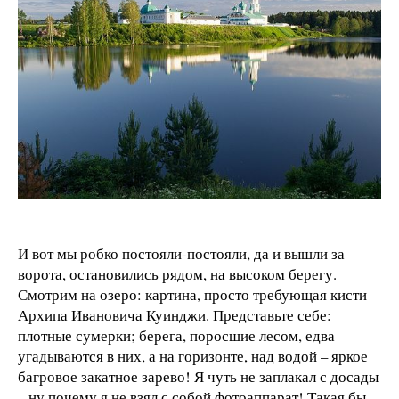
И вот мы робко постояли-постояли, да и вышли за
ворота, остановились рядом, на высоком берегу.
Смотрим на озеро: картина, просто требующая кисти
Архипа Ивановича Куинджи. Представьте себе:
плотные сумерки; берега, поросшие лесом, едва
угадываются в них, а на горизонте, над водой – яркое
багровое закатное зарево! Я чуть не заплакал с досады
– ну почему я не взял с собой фотоаппарат! Такая бы