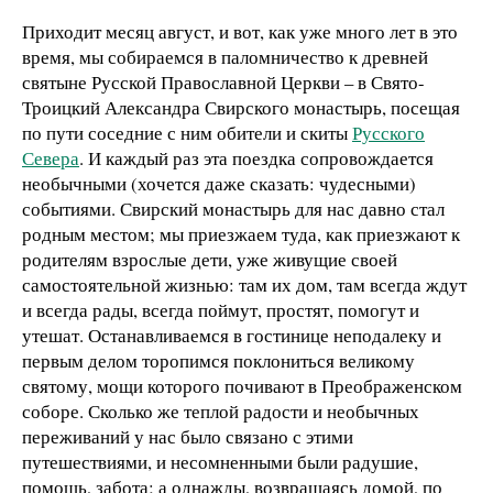
Приходит месяц август, и вот, как уже много лет в это
время, мы собираемся в паломничество к древней
святыне Русской Православной Церкви – в Свято-
Троицкий Александра Свирского монастырь, посещая
по пути соседние с ним обители и скиты
Русского
Севера
. И каждый раз эта поездка сопровождается
необычными (хочется даже сказать: чудесными)
событиями. Свирский монастырь для нас давно стал
родным местом; мы приезжаем туда, как приезжают к
родителям взрослые дети, уже живущие своей
самостоятельной жизнью: там их дом, там всегда ждут
и всегда рады, всегда поймут, простят, помогут и
утешат. Останавливаемся в гостинице неподалеку и
первым делом торопимся поклониться великому
святому, мощи которого почивают в Преображенском
соборе. Сколько же теплой радости и необычных
переживаний у нас было связано с этими
путешествиями, и несомненными были радушие,
помощь, забота; а однажды, возвращаясь домой, по