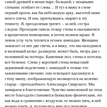
самой древней в монастыре, большой, с мощными
стенами; огибает ее слева… И тут я вижу в стене
черный проем, как бы небольшую арку, высотой ниже
моего плеча. И она, пригнувшись, ныряет в эту
темноту. Я, преодолевая трепет, – за ней, сестра
следом. Проходим сквозь толщу стены и оказываемся
в крошечном помещении, в почти полном мраке. В
левом углу чуть теплится огонек лампадки. Женщина
зажигает от нее две свечи, и я вижу, что мы находимся
в маленькой келье, размером, может быть, метра два с
половиной на полтора. Каменные пол, стены и потолок,
всё беленое. Слева у короткой стены невысокий
церковный подсвечник с лампадой и только что
зажженными свечами; они освещают вделанную в
стену икону, изображающую молящегося на коленях
старца – преподобного Александра Свирского. Мы
замираем в благоговении. Чувство намоленной на этом
месте благодати становится буквально физическим, это
как вода в сравнении с воздухом, ее можно пить, в ней
можно плыть, и, подумалось мне под перезвон