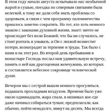
В этом году начало августа испытывало нас необычной
жарой и сушью, поездка по северным святыням была
нелегкой, к тому же дали себя знать проблемы со
здоровьем, в связи с чем программу паломничества
пришлось заметно сократить. Но тот, кто хоть немного
знаком с законами духовной жизни, знает: ничто не
происходит без воли Божией; что бы ни случилось, не
стоит роптать и унывать, и Он с лихвой возместит
потери, вознаградит за терпение и труды. Так было с
нами и на этот раз. Во второй день пребывания в
монастыре Господь послал нам удивительную встречу,
память о ней как драгоценная жемчужина, из которых
и составляется небесное сокровище человеческой
души.
Вечером мы с сестрой вышли немного прогуляться,
подышать прохладным воздухом. Времени было уже
около одиннадцати, жара спала, в низинках кое-где
даже начинал собираться туман; предполагали, как
обычно, пойти ненадолго, минут на десять. Мы всегда