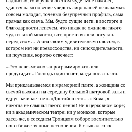
надписью, говорящей об этом чуде. Мне наконец
удается на мгновение увидеть лицо нашей незнакомки:
совсем молодая, точеный безупречный профиль, сама
прямая как свеча. Мы, будто сущие дети, в восторге и
благодарности лепечем, что никак не ожидали такого
чуда и такой милости, вот, просто вышли погулять
перед сном… А она своим удивительным голосом, в
котором нет ни превосходства, ни снисходительности,
ни поучения, коротко отвечает:
– Это невозможно запрограммировать или
предугадать. Господь один знает, когда послать это.
Мы прикладываемся к мраморной плите, а женщина со
свечой выходит на середину большой шатровой залы и
вдруг начинает петь «Достойно есть…» Боже, я
никогда не слышал такого пения! Ни в церковном хоре;
ни в академическом театре; ни у монахов, которые
здесь же, в соседнем Троицком соборе восхитительно
поют божественные песнопения. Я слышал голос