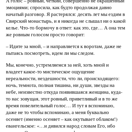
А голос – ровный, четкий, совершенно не окрашенный
эмоциями; спросила, как будто продолжая давно
начатый разговор. Я растерялся: десять лет мы ездим в
Свирский монастырь, и я никогда не слышал ни о какой
келье. Что-то бормочу в ответ: как это, где… А она тем
же ровным голосом просто говорит:
– Идите за мной, – и направляется к воротам, даже не
пытаясь посмотреть, идем ли мы следом.
Мы, конечно, устремляемся за ней, хоть мной и
владеет какое-то мистическое ощущение
нереальности, нездешности, что ли, происходящего:
ночь, темнота, полная тишина, ни души, звезды на
небе, неизвестно откуда появившаяся женщина, куда-
то нас зовущая, этот ровный, приветливый и в то же
время повелительный голос… И тут я вспоминаю,
даже не то чтобы вспоминаю, а меня буквально
осеняет (именно осеняет – как окутывает облаком!)
евангельское: «…и дивился народ словам Его, ибо