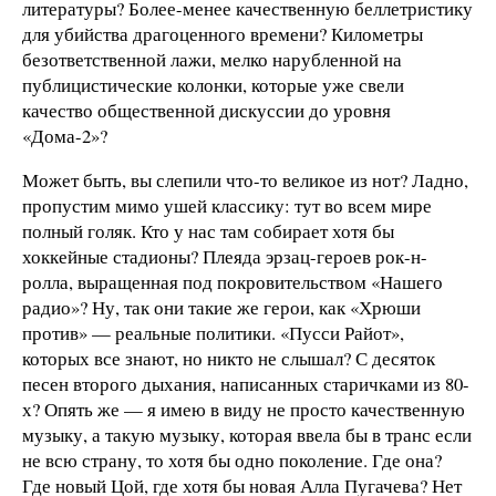
литературы? Более-менее качественную беллетристику
для убийства драгоценного времени? Километры
безответственной лажи, мелко нарубленной на
публицистические колонки, которые уже свели
качество общественной дискуссии до уровня
«Дома-2»?
Может быть, вы слепили что-то великое из нот? Ладно,
пропустим мимо ушей классику: тут во всем мире
полный голяк. Кто у нас там собирает хотя бы
хоккейные стадионы? Плеяда эрзац-героев рок-н-
ролла, выращенная под покровительством «Нашего
радио»? Ну, так они такие же герои, как «Хрюши
против» — реальные политики. «Пусси Райот»,
которых все знают, но никто не слышал? С десяток
песен второго дыхания, написанных старичками из 80-
х? Опять же — я имею в виду не просто качественную
музыку, а такую музыку, которая ввела бы в транс если
не всю страну, то хотя бы одно поколение. Где она?
Где новый Цой, где хотя бы новая Алла Пугачева? Нет