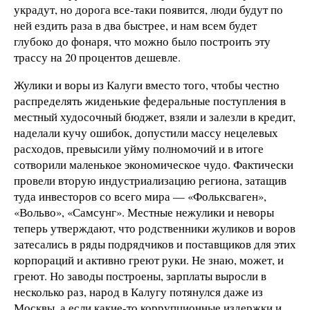
украдут, но дорога все-таки появится, люди будут по
ней ездить раза в два быстрее, и нам всем будет
глубоко до фонаря, что можно было построить эту
трассу на 20 процентов дешевле.
Жулики и воры из Калуги вместо того, чтобы честно
распределять жиденькие федеральные поступления в
местный худосочный бюджет, взяли и залезли в кредит,
наделали кучу ошибок, допустили массу нецелевых
расходов, превысили уйму полномочий и в итоге
сотворили маленькое экономическое чудо. Фактически
провели вторую индустриализацию региона, затащив
туда инвесторов со всего мира — «Фольксваген»,
«Вольво», «Самсунг». Местные нежулики и неворы
теперь утверждают, что родственники жуликов и воров
затесались в ряды подрядчиков и поставщиков для этих
корпораций и активно греют руки. Не знаю, может, и
греют. Но заводы построены, зарплаты выросли в
несколько раз, народ в Калугу потянулся даже из
Москвы, а если какие-то коррупционные издержки и