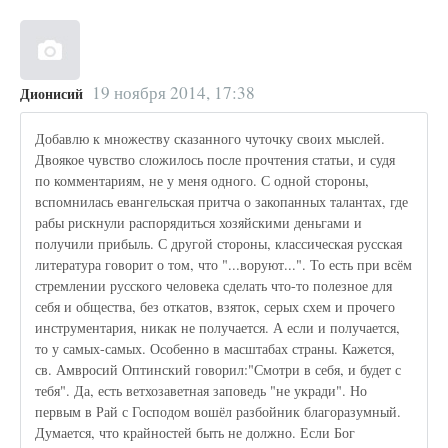
19 ноября 2014, 17:38
Дионисий
Добавлю к множеству сказанного чуточку своих мыслей.
Двоякое чувство сложилось после прочтения статьи, и судя
по комментариям, не у меня одного. С одной стороны,
вспомнилась евангельская притча о закопанных талантах, где
рабы рискнули распорядиться хозяйскими деньгами и
получили прибыль. С другой стороны, классическая русская
литература говорит о том, что "...воруют...". То есть при всём
стремлении русского человека сделать что-то полезное для
себя и общества, без откатов, взяток, серых схем и прочего
инструментария, никак не получается. А если и получается,
то у самых-самых. Особенно в масштабах страны. Кажется,
св. Амвросий Оптинский говорил:"Смотри в себя, и будет с
тебя". Да, есть ветхозаветная заповедь "не укради". Но
первым в Рай с Господом вошёл разбойник благоразумный.
Думается, что крайностей быть не должно. Если Бог