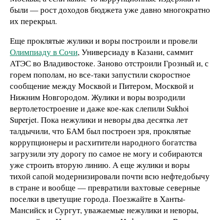
были — рост доходов бюджета уже давно многократно
их перекрыл.
Еще проклятые жулики и воры построили и провели
Олимпиаду в Сочи
, Универсиаду в Казани, саммит
АТЭС во Владивостоке. Заново отстроили Грозный и, с
горем пополам, но все-таки запустили скоростное
сообщение между Москвой и Питером, Москвой и
Нижним Новгородом. Жулики и воры возродили
вертолетостроение и даже кое-как слепили Sukhoi
Superjet. Пока нежулики и неворы два десятка лет
талдычили, что БАМ был построен зря, проклятые
коррупционеры и расхитители народного богатства
загрузили эту дорогу по самое не могу и собираются
уже строить вторую линию. А еще жулики и воры
тихой сапой модернизировали почти всю нефтедобычу
в стране и вообще — превратили вахтовые северные
поселки в цветущие города. Поезжайте в Ханты-
Мансийск и Сургут, уважаемые нежулики и неворы,