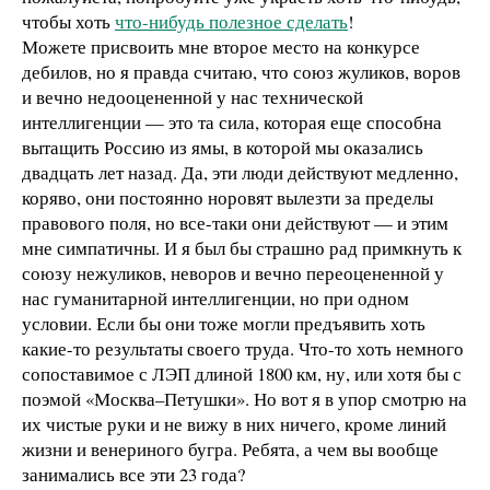
чтобы хоть
что-нибудь полезное сделать
!
Можете присвоить мне второе место на конкурсе
дебилов, но я правда считаю, что союз жуликов, воров
и вечно недооцененной у нас технической
интеллигенции — это та сила, которая еще способна
вытащить Россию из ямы, в которой мы оказались
двадцать лет назад. Да, эти люди действуют медленно,
коряво, они постоянно норовят вылезти за пределы
правового поля, но все-таки они действуют — и этим
мне симпатичны. И я был бы страшно рад примкнуть к
союзу нежуликов, неворов и вечно переоцененной у
нас гуманитарной интеллигенции, но при одном
условии. Если бы они тоже могли предъявить хоть
какие-то результаты своего труда. Что-то хоть немного
сопоставимое с ЛЭП длиной 1800 км, ну, или хотя бы с
поэмой «Москва–Петушки». Но вот я в упор смотрю на
их чистые руки и не вижу в них ничего, кроме линий
жизни и венериного бугра. Ребята, а чем вы вообще
занимались все эти 23 года?