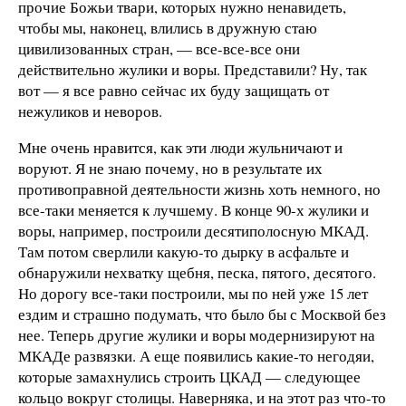
прочие Божьи твари, которых нужно ненавидеть,
чтобы мы, наконец, влились в дружную стаю
цивилизованных стран, — все-все-все они
действительно жулики и воры. Представили? Ну, так
вот — я все равно сейчас их буду защищать от
нежуликов и неворов.
Мне очень нравится, как эти люди жульничают и
воруют. Я не знаю почему, но в результате их
противоправной деятельности жизнь хоть немного, но
все-таки меняется к лучшему. В конце 90-х жулики и
воры, например, построили десятиполосную МКАД.
Там потом сверлили какую-то дырку в асфальте и
обнаружили нехватку щебня, песка, пятого, десятого.
Но дорогу все-таки построили, мы по ней уже 15 лет
ездим и страшно подумать, что было бы с Москвой без
нее. Теперь другие жулики и воры модернизируют на
МКАДе развязки. А еще появились какие-то негодяи,
которые замахнулись строить ЦКАД — следующее
кольцо вокруг столицы. Наверняка, и на этот раз что-то