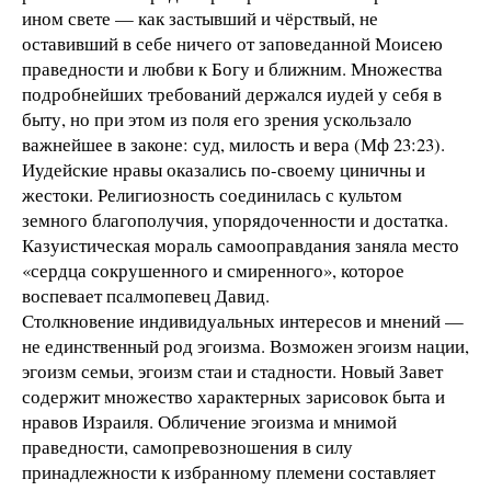
ином свете — как застывший и чёрствый, не
оставивший в себе ничего от заповеданной Моисею
праведности и любви к Богу и ближним. Множества
подробнейших требований держался иудей у себя в
быту, но при этом из поля его зрения ускользало
важнейшее в законе: суд, милость и вера (Мф 23:23).
Иудейские нравы оказались по-своему циничны и
жестоки. Религиозность соединилась с культом
земного благополучия, упорядоченности и достатка.
Казуистическая мораль самооправдания заняла место
«сердца сокрушенного и смиренного», которое
воспевает псалмопевец Давид.
Столкновение индивидуальных интересов и мнений —
не единственный род эгоизма. Возможен эгоизм нации,
эгоизм семьи, эгоизм стаи и стадности. Новый Завет
содержит множество характерных зарисовок быта и
нравов Израиля. Обличение эгоизма и мнимой
праведности, самопревозношения в силу
принадлежности к избранному племени составляет