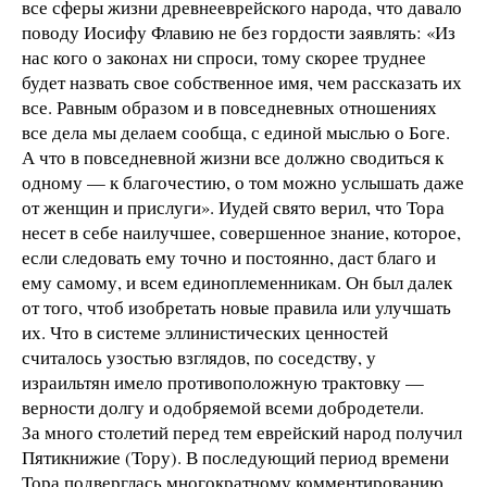
все сферы жизни древнееврейского народа, что давало
поводу Иосифу Флавию не без гордости заявлять: «Из
нас кого о законах ни спроси, тому скорее труднее
будет назвать свое собственное имя, чем рассказать их
все. Равным образом и в повседневных отношениях
все дела мы делаем сообща, с единой мыслью о Боге.
А что в повседневной жизни все должно сводиться к
одному — к благочестию, о том можно услышать даже
от женщин и прислуги». Иудей свято верил, что Тора
несет в себе наилучшее, совершенное знание, которое,
если следовать ему точно и постоянно, даст благо и
ему самому, и всем единоплеменникам. Он был далек
от того, чтоб изобретать новые правила или улучшать
их. Что в системе эллинистических ценностей
считалось узостью взглядов, по соседству, у
израильтян имело противоположную трактовку —
верности долгу и одобряемой всеми добродетели.
За много столетий перед тем еврейский народ получил
Пятикнижие (Тору). В последующий период времени
Тора подверглась многократному комментированию.