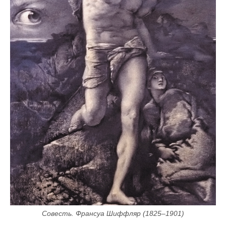
Совесть. Франсуа Шиффляр (1825–1901)