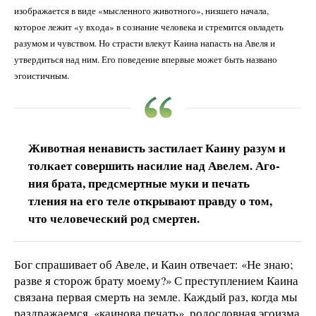
изображается в виде «мысленного животного», низшего начала,
которое лежит «у входа» в сознание человека и стремится овладеть
разумом и чувством. Но страсти влекут Каина напасть на Авеля и
утвердиться над ним. Его поведение впервые может быть названо
эгоистичным.
Животная ненависть застилает Каину разум и
толкает совершить насилие над Авелем. Аго­
ния брата, предсмертные муки и печать
тления на его теле открывают правду о том,
что человеческий род смертен.
Бог спрашивает об Авеле, и Каин отвечает: «Не знаю;
разве я сторож брату моему?» С преступлением Каина
связана первая смерть на земле. Каждый раз, когда мы
раздражаемся, «каинова печать», родословная эгоизма