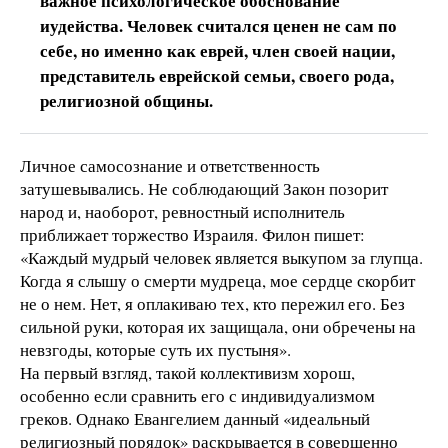
важное психологическое обоснование
иудейства. Человек считался ценен не сам по
себе, но именно как еврей, член своей нации,
представитель еврейской семьи, своего рода,
религиозной общины.
Личное самосознание и ответственность
затушевывались. Не соблюдающий Закон позорит
народ и, наоборот, ревностный исполнитель
приближает торжество Израиля. Филон пишет:
«Каждый мудрый человек является выкупом за глупца.
Когда я слышу о смерти мудреца, мое сердце скорбит
не о нем. Нет, я оплакиваю тех, кто пережил его. Без
сильной руки, которая их защищала, они обречены на
невзгоды, которые суть их пустыня».
На первый взгляд, такой коллективизм хорош,
особенно если сравнить его с индивидуализмом
греков. Однако Евангелием данный «идеальный
религиозный порядок» раскрывается в совершенно