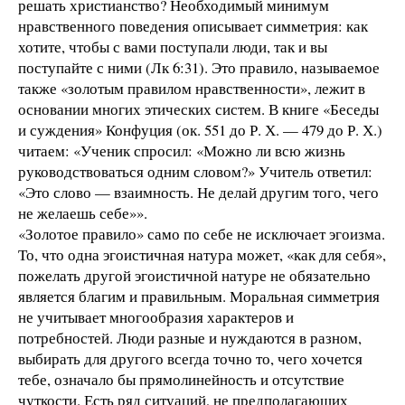
решать христианство? Необходимый минимум
нравственного поведения описывает симметрия: как
хотите, чтобы с вами поступали люди, так и вы
поступайте с ними (Лк 6:31). Это правило, называемое
также «золотым правилом нравственности», лежит в
основании многих этических систем. В книге «Беседы
и суждения» Конфуция (ок. 551 до Р. Х. — 479 до Р. Х.)
читаем: «Ученик спросил: «Можно ли всю жизнь
руководствоваться одним словом?» Учитель ответил:
«Это слово — взаимность. Не делай другим того, чего
не желаешь себе»».
«Золотое правило» само по себе не исключает эгоизма.
То, что одна эгоистичная натура может, «как для себя»,
пожелать другой эгоистичной натуре не обязательно
является благим и правильным. Моральная симметрия
не учитывает многообразия характеров и
потребностей. Люди разные и нуждаются в разном,
выбирать для другого всегда точно то, чего хочется
тебе, означало бы прямолинейность и отсутствие
чуткости. Есть ряд ситуаций, не предполагающих