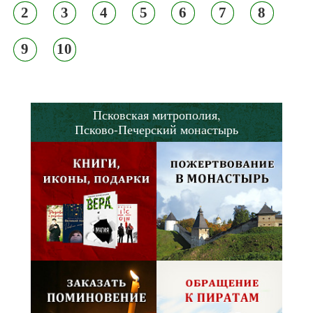
2
3
4
5
6
7
8
9
10
Псковская митрополия,
Псково-Печерский монастырь