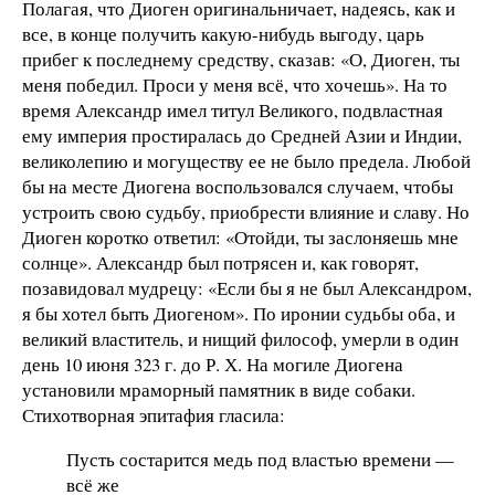
Полагая, что Диоген оригинальничает, надеясь, как и
все, в конце получить какую-нибудь выгоду, царь
прибег к последнему средству, сказав: «О, Диоген, ты
меня победил. Проси у меня всё, что хочешь». На то
время Александр имел титул Великого, подвластная
ему империя простиралась до Средней Азии и Индии,
великолепию и могуществу ее не было предела. Любой
бы на месте Диогена воспользовался случаем, чтобы
устроить свою судьбу, приобрести влияние и славу. Но
Диоген коротко ответил: «Отойди, ты заслоняешь мне
солнце». Александр был потрясен и, как говорят,
позавидовал мудрецу: «Если бы я не был Александром,
я бы хотел быть Диогеном». По иронии судьбы оба, и
великий властитель, и нищий философ, умерли в один
день 10 июня 323 г. до Р. Х. На могиле Диогена
установили мраморный памятник в виде собаки.
Стихотворная эпитафия гласила:
Пусть состарится медь под властью времени —
всё же