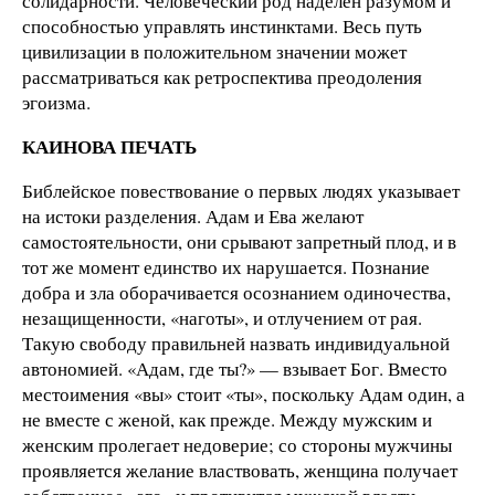
солидарности. Человеческий род наделен разумом и
способностью управлять инстинктами. Весь путь
цивилизации в положительном значении может
рассматриваться как ретроспектива преодоления
эгоизма.
КАИНОВА ПЕЧАТЬ
Библейское повествование о первых людях указывает
на истоки разделения. Адам и Ева желают
самостоятельности, они срывают запретный плод, и в
тот же момент единство их нарушается. Познание
добра и зла оборачивается осознанием одиночества,
незащищенности, «наготы», и отлучением от рая.
Такую свободу правильней назвать индивидуальной
автономией. «Адам, где ты?» — взывает Бог. Вместо
местоимения «вы» стоит «ты», поскольку Адам один, а
не вместе с женой, как прежде. Между мужским и
женским пролегает недоверие; со стороны мужчины
проявляется желание властвовать, женщина получает