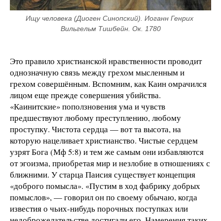
Ищу человека (Диоген Синопский). Иоганн Генрих 
Вильгельм Тишбейн. Ок. 1780
Это правило христианской нравственности проводит
однозначную связь между грехом мысленным и
грехом совершённым. Вспомним, как Каин омрачился
лицом еще прежде совершения убийства.
«Каинитские» поползновения ума и чувств
предшествуют любому преступлению, любому
проступку. Чистота сердца — вот та высота, на
которую нацеливает христианство. Чистые сердцем
узрят Бога (Мф 5:8) и тем же самым они избавляются
от эгоизма, приобретая мир и незлобие в отношениях с
ближними. У старца Паисия существует концепция
«доброго помысла». «Пустим в ход фабрику добрых
помыслов», — говорил он по своему обычаю, когда
известия о чьих-нибудь порочных поступках или
недоброжелательстве достигали его. Намерения таких