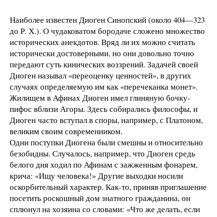
Наиболее известен Диоген Синопский (около 404—323
до Р. Х.). О чудаковатом бородаче сложено множество
исторических анекдотов. Вряд ли их можно считать
исторически достоверными, но они довольно точно
передают суть кинических воззрений. Задачей своей
Диоген называл «переоценку ценностей», в других
случаях определяемую им как «перечеканка монет».
Жилищем в Афинах Диоген имел глиняную бочку-
пифос вблизи Агоры. Здесь собирались философы, и
Диоген часто вступал в споры, например, с Платоном,
великим своим современником.
Одни поступки Диогена были смешны и относительно
безобидны. Случалось, например, что Диоген средь
белого дня ходил по Афинам с зажженным фонарем,
крича: «Ищу человека!» Другие выходки носили
оскорбительный характер. Как-то, приняв приглашение
посетить роскошный дом знатного гражданина, он
сплюнул на хозяина со словами: «Что же делать, если