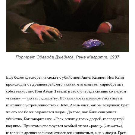
Портрет Эдварда Джеймса. Рене Магритт. 1937
Еще более красноречив сюжет с убийством Авеля Каином. Имя Каин
происходит от древнееврейского «кана», что означает «приобретать
собственность». Имя Авель (Гевель) в свою очередь связано со словом
«гаваль» — «дуть», «дышать». Привязанность к земному вступает в
конфликт с устремленностью к Небу. Авель чист, как бы воздушен; брат
же его всё более омрачается лицом. До того, как Каин совершает
убийство, Бог говорит ему: «Грех лежит у твоих дверей, господствуй
над ним». При этом используется особый глагол «равац» («лежать»),
который в древнееврейском относился к животным, а не к людям. Грех