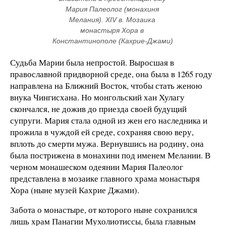
Мария Палеолог (монахиня 
Мелания). XIV в. Мозаика 
монастыря Хора в 
Константинополе (Кахрие-Джами) 
Судьба Марии была непростой. Выросшая в
православной придворной среде, она была в 1265 году
направлена на Ближний Восток, чтобы стать женою
внука Чингисхана. Но монгольский хан Хулагу
скончался, не дожив до приезда своей будущий
супруги. Мария стала одной из жен его наследника и
прожила в чуждой ей среде, сохраняя свою веру,
вплоть до смерти мужа. Вернувшись на родину, она
была пострижена в монахини под именем Мелании. В
черном монашеском одеянии Мария Палеолог
представлена в мозаике главного храма монастыря
Хора (ныне музей Кахрие Джами).
Забота о монастыре, от которого ныне сохранился
лишь храм Панагии Мухолиотиссы, была главным