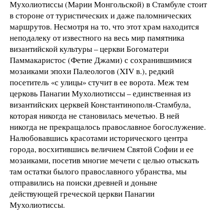
Мухолиотиссы (Марии Монгольской) в Стамбуле стоит
в стороне от туристических и даже паломнических
маршрутов. Несмотря на то, что этот храм находится
неподалеку от известного на весь мир памятника
византийской культуры – церкви Богоматери
Паммакаристос (Фетие Джами) с сохранившимися
мозаиками эпохи Палеологов (XIV в.), редкий
посетитель «с улицы» стучит в ее ворота. Меж тем
церковь Панагии Мухолиотиссы – единственная из
византийских церквей Константинополя-Стамбула,
которая никогда не становилась мечетью. В ней
никогда не прекращалось православное богослужение.
Налюбовавшись красотами исторического центра
города, восхитившись величием Святой Софии и ее
мозаиками, посетив многие мечети с целью отыскать
там остатки былого православного убранства, мы
отправились на поиски древней и доныне
действующей греческой церкви Панагии
Мухолиотиссы.