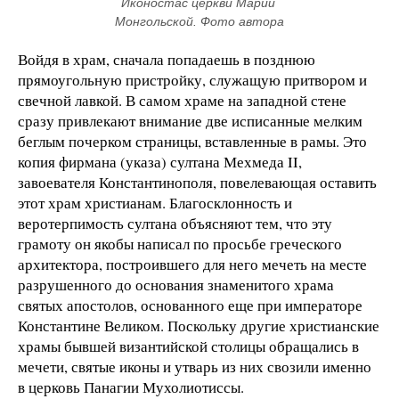
Иконостас церкви Марии 
Монгольской. Фото автора
Войдя в храм, сначала попадаешь в позднюю
прямоугольную пристройку, служащую притвором и
свечной лавкой. В самом храме на западной стене
сразу привлекают внимание две исписанные мелким
беглым почерком страницы, вставленные в рамы. Это
копия фирмана (указа) султана Мехмеда II,
завоевателя Константинополя, повелевающая оставить
этот храм христианам. Благосклонность и
веротерпимость султана объясняют тем, что эту
грамоту он якобы написал по просьбе греческого
архитектора, построившего для него мечеть на месте
разрушенного до основания знаменитого храма
святых апостолов, основанного еще при императоре
Константине Великом. Поскольку другие христианские
храмы бывшей византийской столицы обращались в
мечети, святые иконы и утварь из них свозили именно
в церковь Панагии Мухолиотиссы.