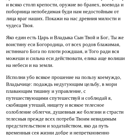
и всяко столп крепости, оружие во бранех, воевода и
поборница непобедимая буди нам недостойным от
лица враг наших. Покажи на нас древния милости и
чудеса Твоя.
Яко един есть Царь и Владыка Сын Твой и Бог, Ты же
воистину еси Богородица, от всех родов блажимая,
истиннаго Бога по плоти рождшая, и Того ради вся
можеши и сильна еси действовати, елика аще волиши
на небеси и на земли.
Исполни убо всякое прошение на пользу коемуждо,
Владычице: подаждь недугующим цельбу, в мори
плавающим тишину и управление, с
путешествующими спутешествуй и соблюдай я,
скобящия утешай, нищету и всякое телесное
озлобление облегчи, душевныя же болезни и страсти
телесныя прежде всех потреби Твоим невидимым
предстательством и ходатайством, яко да путь
временныя сея жизни добре и непреткновенно