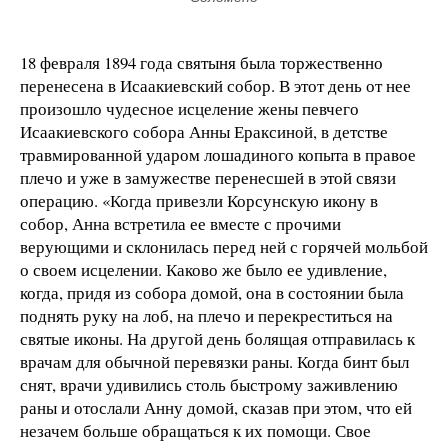
18 февраля 1894 года святыня была торжественно
перенесена в Исаакиевский собор. В этот день от нее
произошло чудесное исцеление жены певчего
Исаакиевского собора Анны Ераксиной, в детстве
травмированной ударом лошадиного копыта в правое
плечо и уже в замужестве перенесшей в этой связи
операцию. «Когда привезли Корсунскую икону в
собор, Анна встретила ее вместе с прочими
верующими и склонилась перед ней с горячей мольбой
о своем исцелении. Каково же было ее удивление,
когда, придя из собора домой, она в состоянии была
поднять руку на лоб, на плечо и перекреститься на
святые иконы. На другой день болящая отправилась к
врачам для обычной перевязки раны. Когда бинт был
снят, врачи удивились столь быстрому заживлению
раны и отослали Анну домой, сказав при этом, что ей
незачем больше обращаться к их помощи. Свое