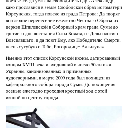
поется: «Егда услыша свободитель царь Александр,
како прославися в земле Слободской образ Богоматери
Корсунския, тогда повеле из града Петрова: Да творят
вси людие перенесение ежелетно Честнаго Образа из
церкви Шпилевской в Соборный храм града Сумы до
третиего дне восстания Сына Божия, от Девы плотию
Возсиявшаго, и да поют Ему, яко Победителю Смерти,
песнь сугубую о Тебе, Богородице: Аллилуиа».
Именно этот список Корсунской иконы, датированный
концом XVIII века и входивший в число 50-ти икон
Украины, канонизованных и признанных
чудотворными, в марте 2009 года был похищен из
кафедрального собора города Сумы. До похищения
осенью ежегодно проходил крестный ход с этой
иконой по центру города.