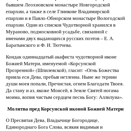
бывшем Леохновском монастыре Новгородской
епархии, а также в селе Глинкове Владимирской
епархии и в Павло-Обнорском монастыре Вологодской
епархии. Один из списков Чудотворной хранился в
Мураново, подмосковной усадьбе, связанной с
именами двух выдающихся русских поэтов – Е. А.
Баратынского и Ф. И. Тютчева.
Кондак одиннадцатый акафиста чудотворной иконе
Божией Матери, именуемой «Корсунской
Прозренной» (Шпилевской), гласит: «Огнь Божества
прияла еси Дева, пребыв нетленна. Ныне же тернии
души моея попали, Пречистая, огнем Благодати Твоея.
Да стану и аз, якоже Моисей, в Земле Святей ногама
моима, вопия чистым сердцем песнь Богу: Аллилуиа».
Молитва пред Корсунской иконой Божией Матери
О Пресвятая Дева, Владычице Богородице,
Единороднаго Бога Слова, всякия видимыя и