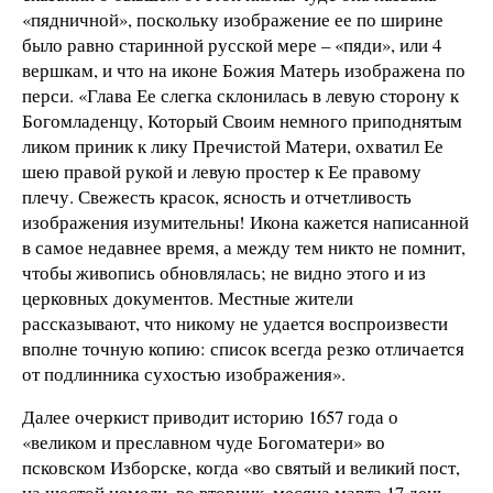
«пядничной», поскольку изображение ее по ширине
было равно старинной русской мере – «пяди», или 4
вершкам, и что на иконе Божия Матерь изображена по
перси. «Глава Ее слегка склонилась в левую сторону к
Богомладенцу, Который Своим немного приподнятым
ликом приник к лику Пречистой Матери, охватил Ее
шею правой рукой и левую простер к Ее правому
плечу. Свежесть красок, ясность и отчетливость
изображения изумительны! Икона кажется написанной
в самое недавнее время, а между тем никто не помнит,
чтобы живопись обновлялась; не видно этого и из
церковных документов. Местные жители
рассказывают, что никому не удается воспроизвести
вполне точную копию: список всегда резко отличается
от подлинника сухостью изображения».
Далее очеркист приводит историю 1657 года о
«великом и преславном чуде Богоматери» во
псковском Изборске, когда «во святый и великий пост,
на шестой немели, во вторник, месяца марта 17 день