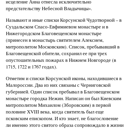
исцеление Анна отнесла исключительно
предстательству Небесной Владычицы».
Называют и иные списки Корсунской Чудотворной – в
Суздальском Спасо-Евфимиевом монастыре и в
Нижегородском Благовещенском монастыре
(принесен в монастырь святителем Алексием,
митрополитом Московским). Список, пребывавший в
Благовещенской обители, сохранил ее при трех
опустошительных пожарах в Нижнем Новгороде (в
1715, 1722 и 1767 годах).
Отметим и списки Корсунской иконы, находившиеся в
Малороссии. Два из них связаны с Черниговской
губернией. Один список пребывал в Благовещенском
монастыре городка Нежин. Написан он был Киевским
митрополитом Михаилом (Зборовским) в первой
половине XVIII века, когда святитель был еще
псковским епископом. И кто знает, не благословение
ли именно этого святого образа сопровождало в жизни