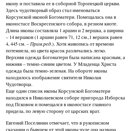
икону и поставила ее в соборной Торопецкой церкви.
Здесь чудотворный образ стал именоваться
Корсунской иконой Богоматери. Помещалась она в
иконостасе Воскресенского собора, в резном киоте.
Длина иконы составляла 1 аршин и 2 вершка, а ширина
– 14 вершков (1 аршин равен 71, 12 см.,1 вершок равен
4, 445 см. –
Прим.ред.
). Хотя живопись от времени
потемнела, но цвета красок различались легко.
Верхняя одежда Богоматери была написана красным, а
нижняя – темно-синим цветом. У Младенца Христа
одежда была темно-зеленая. На обороте иконы
находилось изображение святителя Николая
Чудотворца.
Еще один список иконы Корсунской Богоматери
находился в Николаевском соборе пригорода Изборска
под Псковом и помещался в иконостасе главного
придела, по левую сторону от царских врат.
Евгений Поселянин отмечает, что в рукописном
сказании о бывшем от этой иконы чуде она названа