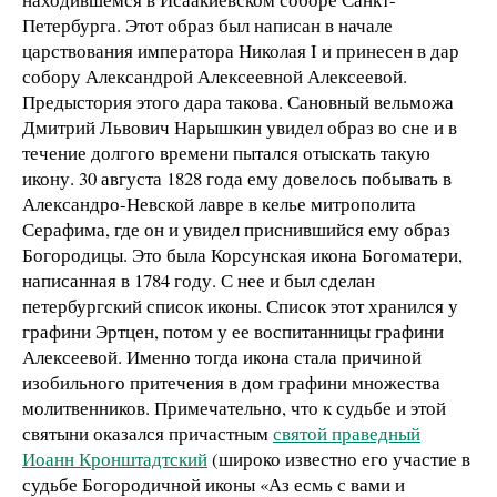
Петербурга. Этот образ был написан в начале
царствования императора Николая I и принесен в дар
собору Александрой Алексеевной Алексеевой.
Предыстория этого дара такова. Сановный вельможа
Дмитрий Львович Нарышкин увидел образ во сне и в
течение долгого времени пытался отыскать такую
икону. 30 августа 1828 года ему довелось побывать в
Александро-Невской лавре в келье митрополита
Серафима, где он и увидел приснившийся ему образ
Богородицы. Это была Корсунская икона Богоматери,
написанная в 1784 году. С нее и был сделан
петербургский список иконы. Список этот хранился у
графини Эртцен, потом у ее воспитанницы графини
Алексеевой. Именно тогда икона стала причиной
изобильного притечения в дом графини множества
молитвенников. Примечательно, что к судьбе и этой
святыни оказался причастным
святой праведный
Иоанн Кронштадтский
(широко известно его участие в
судьбе Богородичной иконы «Аз есмь с вами и