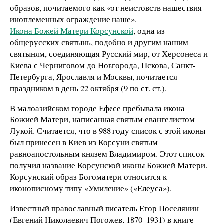
образов, почитаемого как «от неистовств нашествия
иноплеменных ограждение наше».
Икона Божей Матери Корсунской
, одна из
общерусских святынь, подобно и другим нашим
святыням, соединяющая Русский мир, от Херсонеса и
Киева с Черниговом до Новгорода, Пскова, Санкт-
Петербурга, Ярославля и Москвы, почитается
праздником в день 22 октября (9 по ст. ст.).
В малоазийском городе Ефесе пребывала икона
Божией Матери, написанная святым евангелистом
Лукой. Считается, что в 988 году список с этой иконы
был принесен в Киев из Корсуни святым
равноапостольным князем Владимиром. Этот список
получил название Корсунской иконы Божией Матери.
Корсунский образ Богоматери относится к
иконописному типу «Умиление» («Елеуса»).
Известный православный писатель Егор Поселянин
(Евгений Николаевич Погожев, 1870–1931) в книге