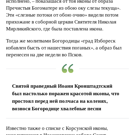
исполнено, – показашася от тоя иконы от образа
Пречистыя Богоматере из обою оку слезы текуща».
Эти «слезные потоки от обою очию» видели потом
прихожане в соборной церкви Святителя Николая
Мирликийского, где была поставлена икона.
Тогда же молитвами Богородицы «град Избореск
избавлен бысть от нашествия поганых», а образ был
перенесен на две недели во Псков.
Святой праведный Иоанн Кронштадтский
был настолько поражен красотой иконы, что
простоял перед ней полчаса на коленях,
вознося Богородице хвалебные песни
Известно также о списке с Корсунской иконы,
находившемся в Исаакиевском соборе Санкт-