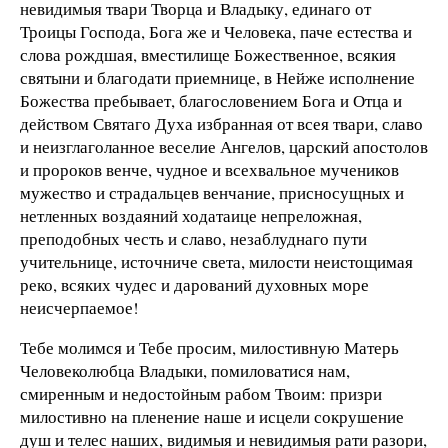
невидимыя твари Творца и Владыку, единаго от
Троицы Господа, Бога же и Человека, паче естества и
слова рождшая, вместилище Божественное, всякия
святыни и благодати приемнице, в Нейже исполнение
Божества пребывает, благословением Бога и Отца и
действом Святаго Духа избранная от всея твари, славо
и неизглаголанное веселие Ангелов, царский апостолов
и пророков венче, чудное и всехвальное мучеников
мужество и страдальцев венчание, присносущных и
нетленных воздаяний ходатаице непреложная,
преподобных честь и славо, незаблуднаго пути
учительнице, источниче света, милости неистощимая
реко, всяких чудес и дарований духовных море
неисчерпаемое!
Тебе молимся и Тебе просим, милостивную Матерь
Человеколюбца Владыки, помиловатися нам,
смиренным и недостойным рабом Твоим: призри
милостивно на пленение наше и исцели сокрушение
душ и телес наших, видимыя и невидимыя рати разори,