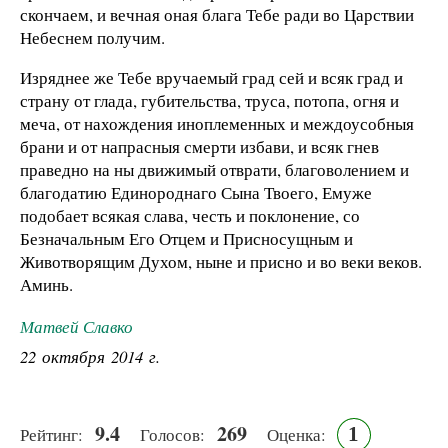
скончаем, и вечная оная блага Тебе ради во Царствии
Небеснем получим.
Изряднее же Тебе вручаемый град сей и всяк град и
страну от глада, губительства, труса, потопа, огня и
меча, от нахождения иноплеменных и междоусобныя
брани и от напрасныя смерти избави, и всяк гнев
праведно на ны движимый отврати, благоволением и
благодатию Единороднаго Сына Твоего, Емуже
подобает всякая слава, честь и поклонение, со
Безначальным Его Отцем и Присносущным и
Животворящим Духом, ныне и присно и во веки веков.
Аминь.
Матвей Славко
22 октября 2014 г.
9.4
269
1
Рейтинг:
Голосов:
Оценка: