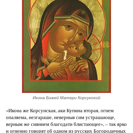
Икона Божей Матери Корсунской
«Икона же Корсунская, аки Купина вторая, огнем
опаляема, незгараше, неверныя сим устрашающе,
верным же сиянием благодати блистающее», – так ярко
и огненно говорят об одном из русских Богородичных