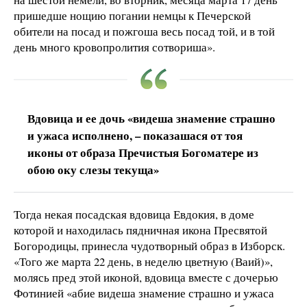
пришедше нощию погании немцы к Печерской
обители на посад и пожгоша весь посад той, и в той
день много кровопролития сотвориша».
Вдовица и ее дочь «видеша знамение страшно
и ужаса исполнено, – показашася от тоя
иконы от образа Пречистыя Богоматере из
обою оку слезы текуща»
Тогда некая посадская вдовица Евдокия, в доме
которой и находилась пядничная икона Пресвятой
Богородицы, принесла чудотворный образ в Изборск.
«Того же марта 22 день, в неделю цветную (Ваий)»,
молясь пред этой иконой, вдовица вместе с дочерью
Фотинией «абие видеша знамение страшно и ужаса