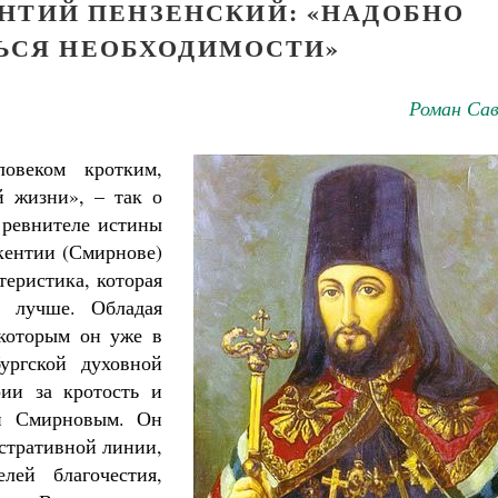
НТИЙ ПЕНЗЕНСКИЙ: «НАДОБНО
ЬСЯ НЕОБХОДИМОСТИ»
Роман Сав
овеком кротким,
й жизни», – так о
 ревнителе истины
кентии (Смирнове)
теристика, которая
я лучше. Обладая
 которым он уже в
ургской духовной
рии за кротость и
ан Смирновым. Он
стративной линии,
лей благочестия,