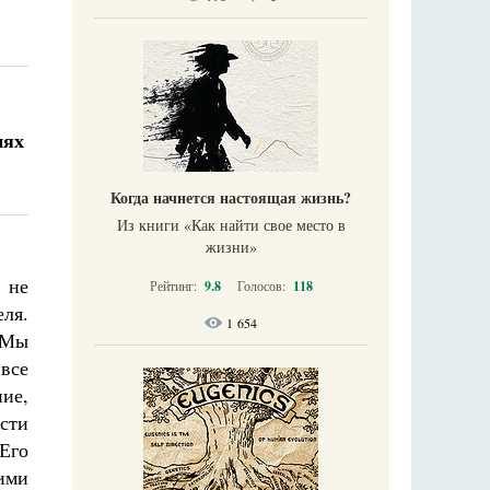
иях
Когда начнется настоящая жизнь?
Из книги «Как найти свое место в
жизни​»
 не
Рейтинг:
9.8
Голосов:
118
ля.
1 654
 Мы
все
ие,
ости
 Его
ими