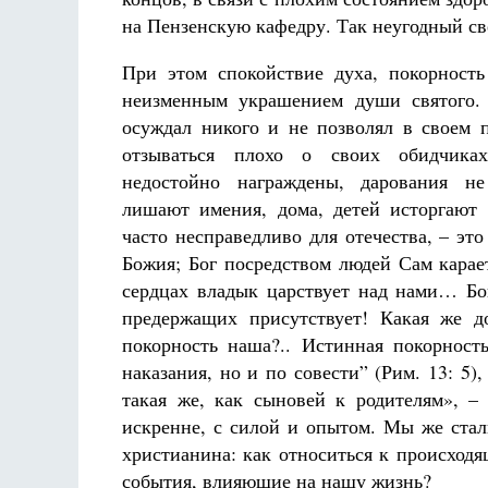
на Пензенскую кафедру. Так неугодный св
При этом спокойствие духа, покорность
неизменным украшением души святого.
осуждал никого и не позволял в своем 
отзываться плохо о своих обидчиках
недостойно награждены, дарования не
лишают имения, дома, детей исторгают 
часто несправедливо для отечества, – это
Божия; Бог посредством людей Сам карает
сердцах владык царствует над нами… Бо
предержащих присутствует! Какая же д
покорность наша?.. Истинная покорность
наказания, но и по совести” (Рим. 13: 5)
такая же, как сыновей к родителям», –
искренне, с силой и опытом. Мы же стал
христианина: как относиться к происходя
события, влияющие на нашу жизнь?