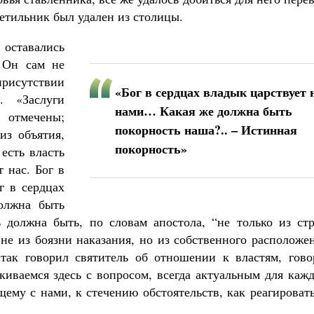
етильник был удален из столицы.
 оставались
 Он сам не
присутствии
«Бог в сердцах владык царствует 
. «Заслуги
нами… Какая же должна быть
 отмечены;
покорность наша?.. – Истинная
из объятия,
покорность»
 есть власть
 нас. Бог в
г в сердцах
олжна быть
 должна быть, по словам апостола, “не только из стр
, не из боязни наказания, но из собственного расположе
 так говорил святитель об отношении к властям, гово
киваемся здесь с вопросом, всегда актуальным для каж
щему с нами, к стечению обстоятельств, как реагироват