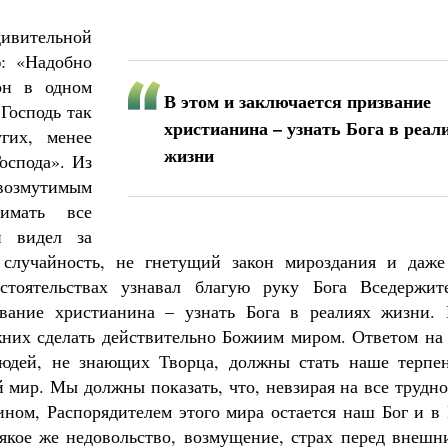
дивительной
ю: «Надобно
он в одном
В этом и заключается призвание
Господь так
христианина – узнать Бога в реал
гих, менее
жизни
оспода». Из
возмутимым
имать все
н видел за
случайность, не гнетущий закон мироздания и даже
тоятельствах узнавал благую руку Бога Вседержите
звание христианина – узнать Бога в реалиях жизни.
жних сделать действительно Божиим миром. Ответом на 
людей, не знающих Творца, должны стать наше терпен
й мир. Мы должны показать, что, невзирая на все трудн
яином, Распорядителем этого мира остается наш Бог и в
якое же недовольство, возмущение, страх перед внешн