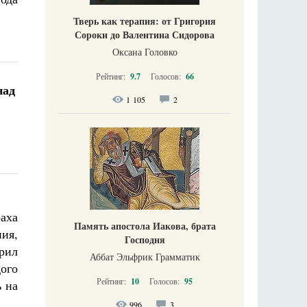
Тверь как терапия: от Григория
Сороки до Валентина Сидорова
Оксана Головко
Рейтинг:
9.7
Голосов:
66
над
1 105
2
аха
Память апостола Иакова, брата
ния,
Господня
рил
Аббат Эльфрик Грамматик
дого
Рейтинг:
10
Голосов:
95
ь на
996
3