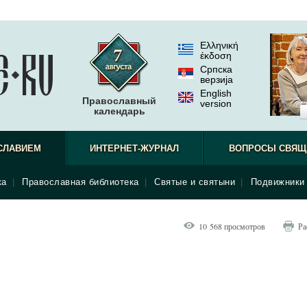
Ελληνική
έκδοση
Српска
верзиjа
English
Православный
version
календарь
СЛАВИЕМ
ИНТЕРНЕТ-ЖУРНАЛ
ВОПРОСЫ СВЯЩ
ка
|
Православная библиотека
|
Святые и святыни
|
Подвижники 
10 568 просмотров
Ра