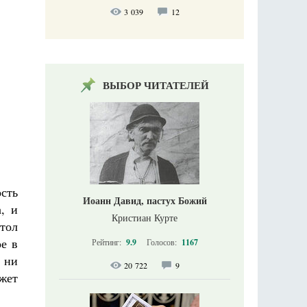
3 039
12
ВЫБОР ЧИТАТЕЛЕЙ
сть
Иоанн Давид, пастух Божий
, и
Кристиан Курте
стол
е в
Рейтинг:
9.9
Голосов:
1167
 ни
20 722
9
ожет