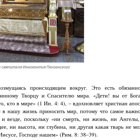
и святителя Иннокентия Пензенского
озмущаясь происходящим вокруг. Это есть обязанно
тинному Творцу и Спасителю мира. «Дети! вы от Бога
, кто в мире» (1 Ин. 4: 4), – вдохновляет христиан апо
 в нашу жизнь приносить мир, потому что самое важно
 и везде, поскольку «ни смерть, ни жизнь, ни Ангелы,
ее, ни высота, ни глубина, ни другая какая тварь не м
исусе, Господе нашем» (Рим. 8: 38–39).