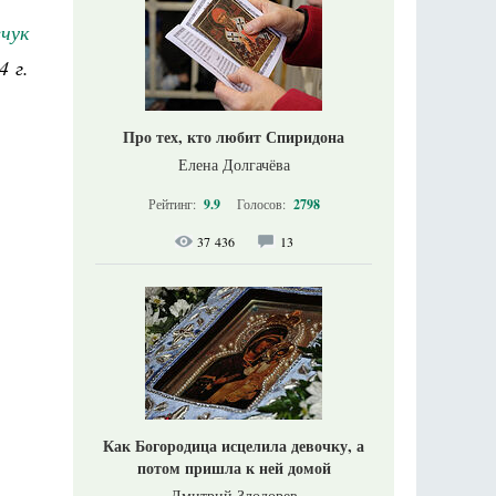
чук
4 г.
Про тех, кто любит Спиридона
Елена Долгачёва
Рейтинг:
9.9
Голосов:
2798
37 436
13
Как Богородица исцелила девочку, а
потом пришла к ней домой
Дмитрий Злодорев