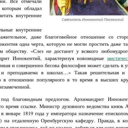
ни. Все отмечали
 которым обладал
читать внутренние
Святитель Иннокентий Пензенский
ельные внутренние
ажительное, даже благоговейное отношение со стор
Великомученик Георгий Победоносец. Н
святого
окентия одна черта, которую не могли простить даже т
Роман Котов
м обществу. «Слез не достанет у всякого любомудрог
Как найти своё место в жизни
Кирилл Мурышев
ндрит Иннокентий, характеризуя новомодные
мистичес
стивая и совершенно бесова философия может сделать в 
а и преподаваема в школах…» Такая решительная и 
го в отношении популярного в то время в высших кру
незамеченной.
 под благовидным предлогом. Архимандрит Иннокен
 то время ссылке. Министр духовного ведомства князь 
 январе 1819 года у императора назначение епископом
) на отдаленную Оренбургскую кафедру. Правда, в ко
вья ставленника, всё же удалось добиться для него пере