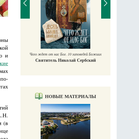
П
Е
оны
аучись у
акой
Чего ждет от нас Бог. 10 заповедей Божиих
о и
Святитель Николай Сербский
кие
умах
по-
гах
НОВЫЕ МАТЕРИАЛЫ
тий
А.Н.
 (в
нце
вода