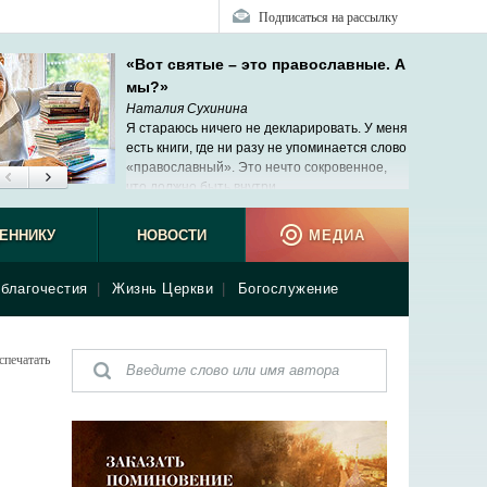
Подписаться на рассылку
«Вот святые – это православные. А
мы?»
Наталия Сухинина
Я стараюсь ничего не декларировать. У меня
есть книги, где ни разу не упоминается слово
«православный». Это нечто сокровенное,
что должно быть внутри.
ЕННИКУ
НОВОСТИ
МЕДИА
благочестия
|
Жизнь Церкви
|
Богослужение
спечатать