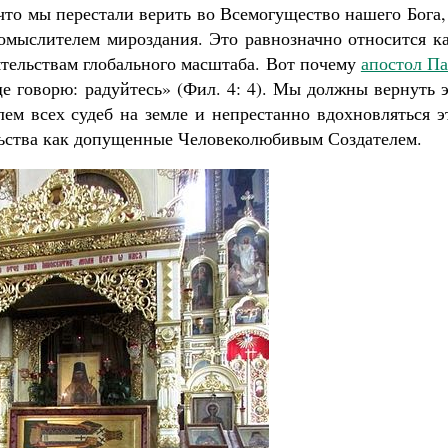
 что мы перестали верить во Всемогущество нашего Бога
омыслителем мироздания. Это равнозначно относится ка
ятельствам глобального масштаба. Вот почему
апостол Па
ще говорю: радуйтесь» (Фил. 4: 4). Мы должны вернуть 
ем всех судеб на земле и непрестанно вдохновляться э
льства как допущенные Человеколюбивым Создателем.