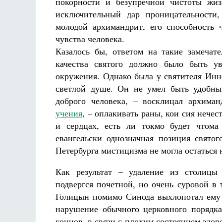
покорности и безупречной чистоты жиз
исключительный дар проницательности,
молодой архимандрит, его способность 
чувства человека.
Казалось бы, ответом на такие замечат
качества святого должно было быть ув
окружения. Однако была у святителя Инн
Разлуки не будет
Фредерика де Грааф
светлой душе. Он не умел быть удобны
доброго человека, – восклицал архима
учения
, – оплакивать раны, кои сия нече
и сердцах, есть ли токмо будет чтом
евангельски однозначная позиция свято
Петербурга мистицизма не могла остаться 
Как результат – удаление из столицы
подвергся почетной, но очень суровой в
Голицын помимо Синода выхлопотал ему в
нарушение обычного церковного порядка
концов, в связи с плохим состоянием здоро