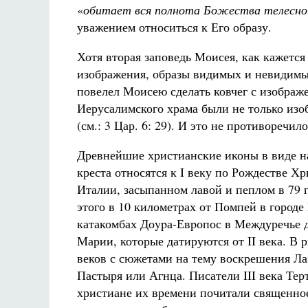
«
обитает вся полнота Божества телесно
уважением относиться к Его образу.
Хотя вторая заповедь Моисея, как кажется
изображения, образы видимых и невидимых
повелел Моисею сделать ковчег с изображе
Иерусалимского храма были не только изо
(см.: 3 Цар. 6: 29). И это не противоречи
Древнейшие христианские иконы в виде н
креста относятся к I веку по Рождестве Х
Италии, засыпанном лавой и пеплом в 79 го
этого в 10 километрах от Помпей в городе 
катакомбах Доypа-Евpопос в Междуречье 
Марии, которые датируются от II века. В 
веков с сюжетами на тему воскрешения Ла
Пастыря или Агнца. Писатели III века Те
христиане их времени почитали священно