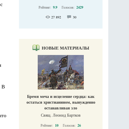
 с
Рейтинг:
9.9
Голосов:
2429
27 892
30
НОВЫЕ МАТЕРИАЛЫ
я
. В
Бремя меча и исцеление сердца: как
остаться христианином, вынужденно
останавливая зло
что
Свящ. Леонид Бартков
Рейтинг:
10
Голосов:
26