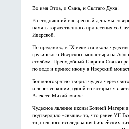
Во имя Отца, и Сына, и Святаго Духа!
В сегодняшний воскресный день мы совер
память торжественного принесения со Свя
Иверской.
По преданию, в IX веке эта икона чудесн
грузинского Иверского монастыря на Афо
столбом. Преподобный Гавриил Святогорец
по воде и принес икону в Иверский монас
Бог многократно творил чудеса через свят
и через ее копии, одной из которых являе
Алексее Михайловиче.
Чудесное явление иконы Божией Матери в 
подтвердило «свыше» то, что ранее VII Вс
тщательного исследования библейских цит