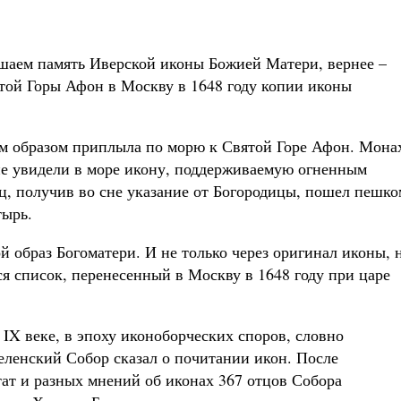
шаем память Иверской иконы Божией Матери, вернее –
той Горы Афон в Москву в 1648 году копии иконы
ым образом приплыла по морю к Святой Горе Афон. Мона
не увидели в море икону, поддерживаемую огненным
, получив во сне указание от Богородицы, пошел пешко
тырь.
ой образ Богоматери. И не только через оригинал иконы, 
тся список, перенесенный в Москву в 1648 году при царе
IX веке, в эпоху иконоборческих споров, словно
еленский Собор сказал о почитании икон. После
ат и разных мнений об иконах 367 отцов Собора