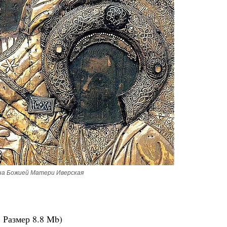
на Божией Матери Иверская
.
Размер
8.8 Mb
)