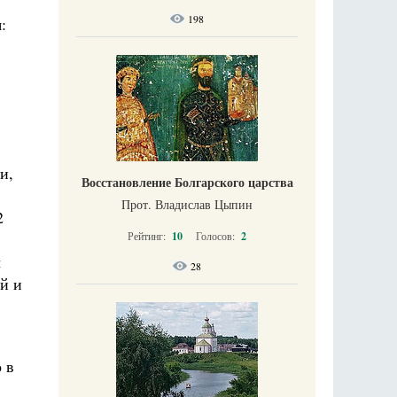
198
:
и,
Восстановление Болгарского царства
Прот. Владислав Цыпин
2
Рейтинг:
10
Голосов:
2
ы
28
й и
 в