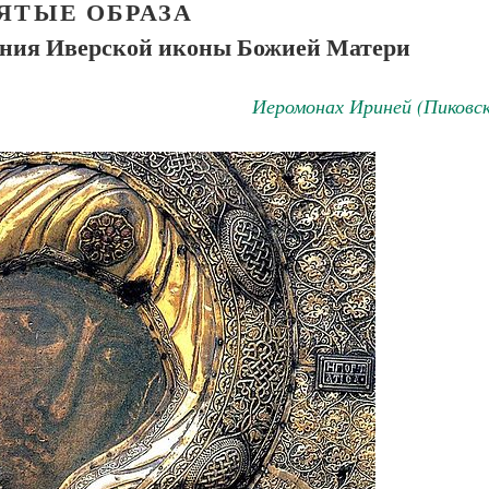
ЯТЫЕ ОБРАЗА
вания Иверской иконы Божией Матери
Как найти своё место в жизни
Кирилл Мурышев
Великомученик Георгий Победоносец. Н
Иеромонах Ириней (Пиковск
святого
Роман Котов