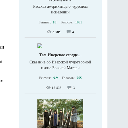
Рассказ американца о чудесном
исцелении
Рейтинг:
10
Голосов:
1051
6 785
4
хи
Там Иверское сердце…
м
Сказание об Иверской чудотворной
иконе Божией Матери
Рейтинг:
9.9
Голосов:
755
но
12 833
3