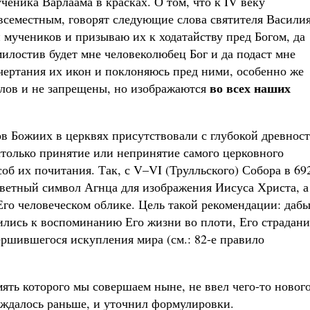
ченика Варлаама в красках. О том, что к IV веку
всеместным, говорят следующие слова святителя Василия
 мучеников и призываю их к ходатайству пред Богом, да
 милостив будет мне человеколюбец Бог и да подаст мне
чертания их икон и поклоняюсь пред ними, особенно же
во всех наших
олов и не запрещены, но изображаются
в Божиих в церквях присутствовали с глубокой древност
столько принятие или непринятие самого церковного
соб их почитания. Так, с V–VI (Трулльского) Собора в 69
аветный символ Агнца для изображения Иисуса Христа, а
Его человеческом облике. Цель такой рекомендации: даб
ились к воспоминанию Его жизни во плоти, Его страдани
ершившегося искупления мира (см.: 82-е правило
ять которого мы совершаем ныне, не ввел чего-то нового
уждалось раньше, и уточнил формулировки.