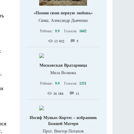
«Помни свою первую любовь»
ть
Свящ. Александр Дьяченко
Рейтинг:
9.9
Голосов:
1602
13 932
5
х
Московская Вратарница
,
Мила Волкова
Рейтинг:
9.9
Голосов:
1251
си
16 184
11
Иосиф Муньос-Кортес – избранник
лся
Божией Матери
,
Прот. Виктор Потапов