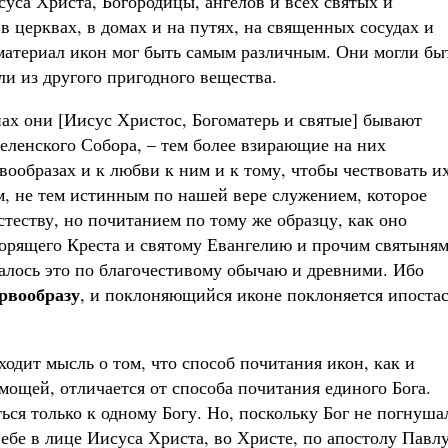
уса Христа, Богородицы, ангелов и всех святых и
 церквах, в домах и на путях, на священных сосудах и
 материал икон мог быть самым различным. Они могли бы
и из другого пригодного вещества.
нах они [Иисус Христос, Богоматерь и святые] бывают
еленского Собора, – тем более взирающие на них
ообразах и к любви к ним и к тому, чтобы чествовать и
, не тем истинным по нашей вере служением, которое
теству, но почитанием по тому же образцу, как оно
орящего Креста и святому Евангелию и прочим святыням
алось это по благочестивому обычаю и древними. Ибо
ервообразу
, и поклоняющийся иконе поклоняется ипоста
одит мысль о том, что способ почитания икон, как и
мощей, отличается от способа почитания единого Бога.
ся только к одному Богу. Но, поскольку Бог не погнуша
ебе в лице Иисуса Христа, во Христе, по апостолу Павлу