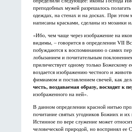
определили следующее: иконы Господа Иис
преподобных мужей разрешалось полагать в
одеждах, на стенах и на досках. При этом
написаны красками, сделаны из мозаики ил
«Ибо, чем чаще через изображение на ико
видимы, – говорится в определении VII Вс
побуждаются к воспоминанию о самих перв
лобызанием и почитательным поклонением
приличествует одному только Божескому ес
воздается изображению честного и животв
фимиамом и поставлением свечей, как дел
честь, воздаваемая образу, восходит к п
изображенного на ней».
В данном определении красной нитью прох
почитание святых угодников Божиих и их 
Истинное по вере служение может относить
человеческой природой, но воспринял ее С