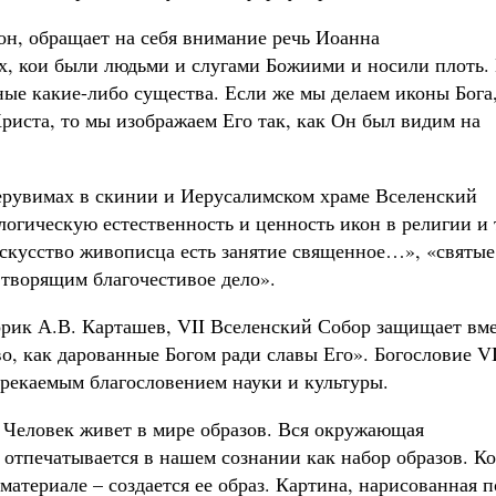
он, обращает на себя внимание речь Иоанна
х, кои были людьми и слугами Божиими и носили плоть.
ные какие-либо существа. Если же мы делаем иконы Бога,
риста, то мы изображаем Его так, как Он был видим на
ерувимах в скинии и Иерусалимском храме Вселенский
логическую естественность и ценность икон в религии и 
скусство живописца есть занятие священное…», «святые
творящим благочестивое дело».
орик А.В. Карташев, VII Вселенский Собор защищает вм
во, как дарованные Богом ради славы Его». Богословие VI
ерекаемым благословением науки и культуры.
. Человек живет в мире образов. Вся окружающая
 отпечатывается в нашем сознании как набор образов. Ко
материале – создается ее образ. Картина, нарисованная п