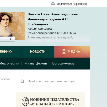
Подписаться на рассылку
Памяти Нины Александровны
Чавчавадзе, вдовы А.С.
Грибоедова
Ксения Гринькова
Сама почти ребенок, в 16 лет Нина
Александровна осталась вдовой,
потерявшей одновременно и мужа, и
ребенка.
ЕННИКУ
НОВОСТИ
МЕДИА
благочестия
|
Жизнь Церкви
|
Богослужение
спечатать
НОВИНКИ ИЗДАТЕЛЬСТВА
«ВОЛЬНЫЙ СТРАННИК»