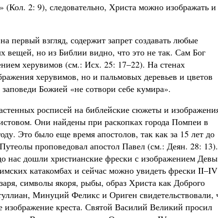
» (Кол. 2: 9), следовательно, Христа можно изображать и
 на первый взгляд, содержит запрет создавать любые
 вещей, но из Библии видно, что это не так. Сам Бог
нием херувимов (см.: Исх. 25: 17–22). На стенах
бражения херувимов, но и пальмовых деревьев и цветов
ло заповеди Божией «не сотвори себе кумира».
астенных росписей на библейские сюжеты и изображени
ристовом. Они найдены при раскопках города Помпеи в
ду. Это было еще время апостолов, так как за 15 лет до
Путеолы проповедовал апостол Павел (см.: Деян. 28: 13)
до нас дошли христианские фрески с изображением Девы
римских катакомбах и сейчас можно увидеть фрески II–IV
заря, символы якоря, рыбы, образ Христа как Доброго
ртуллиан, Минуций Феликс и Ориген свидетельствовали, 
е изображение креста. Святой Василий Великий просил