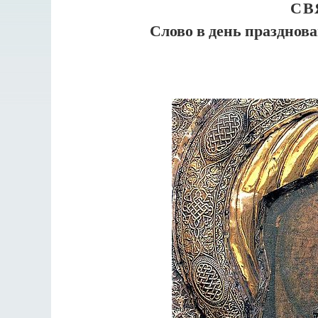
СВ
Слово в день праздно
Разлуки не будет
Фредерика де Грааф