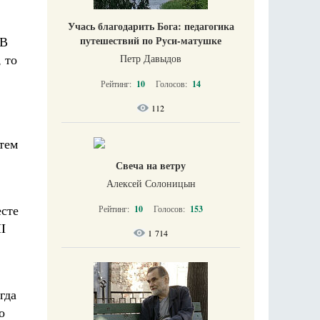
Учась благодарить Бога: педагогика
 В
путешествий по Руси-матушке
 то
Петр Давыдов
Рейтинг:
10
Голосов:
14
112
тем
Свеча на ветру
Алексей Солоницын
есте
Рейтинг:
10
Голосов:
153
I
1 714
гда
о