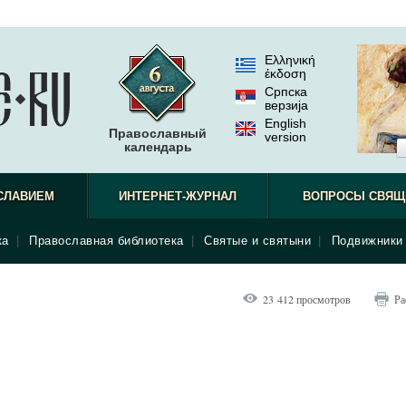
Ελληνική
έκδοση
Српска
верзиjа
English
Православный
version
календарь
СЛАВИЕМ
ИНТЕРНЕТ-ЖУРНАЛ
ВОПРОСЫ СВЯЩ
ка
|
Православная библиотека
|
Святые и святыни
|
Подвижники 
23 412 просмотров
Ра