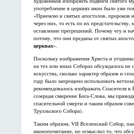
художников изобразить подвиги святого му
употребление в церквях икон было уже по
«Приемлю и святых апостолов, пророков и
через них, то есть по их предстательству,
оставление прегрешений. Почему чту и на
потому, что они преданы от святых апост
церквах
».
Поскольку изображения Христа и угоднико
на тех или иных Соборах обсуждалось не 
искусства, сколько характер образов и спо
году было запрещено использовать ветхоз
рекомендовалось изображать Спасителя в 
созерцая смирение Бога-Слова, мы привод
спасительной смерти и таким образом сов
Трулльского Собора).
Таким образом, VII Вселенский Собор, пам
иконопочитание, но осмыслил то, что обс