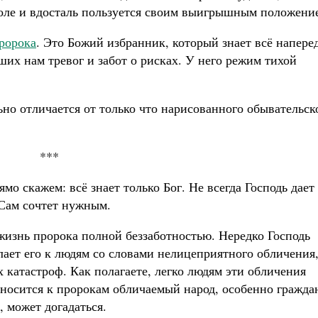
толе и вдосталь пользуется своим выигрышным положени
ророка
. Это Божий избранник, который знает всё наперед
их нам тревог и забот о рисках. У него режим тихой
но отличается от только что нарисованного обывательск
***
мо скажем: всё знает только Бог. Не всегда Господь дает
 Сам сочтет нужным.
 жизнь пророка полной беззаботностью. Нередко Господь
ает его к людям со словами нелицеприятного обличения,
 катастроф. Как полагаете, легко людям эти обличения
носится к пророкам обличаемый народ, особенно гражда
, может догадаться.