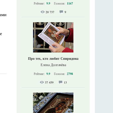
Рейтинг:
9.9
Голосов:
1167
20 737
9
оами
е
Про тех, кто любит Спиридона
Елена Долгачёва
Рейтинг:
9.9
Голосов:
2798
37 459
13