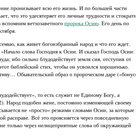
ние пронизывает всю его жизнь. И по большей части
ает, что это удесятеряет его личные трудности и стократ
а вспомним ветхозаветного
пророка Осию
. Его день по
ктября.
 семью, как живет богоизбранный народ и что его ждет.
«Начало слова Господня к Осии. И сказал Господь Осии:
уда; ибо сильно блудодействует земля сия, отступив от
 этот библейский стих, чтобы он усвоился хорошенько.
иву… Обывательский образ о пророческом даре («бонус
додействует», то есть служит не Единому Богу, а
 2). Народ подобен жене, постоянно изменяющей своему
сывается не «просто» резкими словами Осии, за которые 
ой расправе. Всё это проясняется через повседневную
 не только через нелицеприятные слова об окружающей