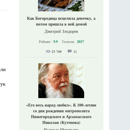
Как Богородица исцелила девочку, а
потом пришла к ней домой
Дмитрий Злодорев
Рейтинг:
9.9
Голосов:
2017
23 749
11
мли
рук
«Его весь народ любил». К 100-летию
со дня рождения митрополита
Нижегородского и Арзамасского
Николая (Кутепова)
Надежда Муравьева