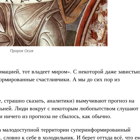
Пророк Осия
рмацией, тот владеет миром». С некоторой даже зависть
ормированные счастливчики. А мы до сих пор из
, страшно сказать, аналитики) вымучивают прогноз на
льней. Люди вокруг с некоторым любопытством слушают 
 ничего из прогноза не сбылось, как обычно.
о на малодоступной территории суперинформированный
 словно к себе в холодильник. И берет оттуда всё, что е