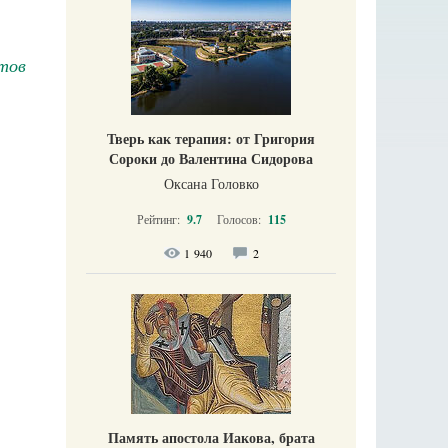
тов
Тверь как терапия: от Григория
Сороки до Валентина Сидорова
Оксана Головко
Рейтинг:
9.7
Голосов:
115
1 940
2
Память апостола Иакова, брата