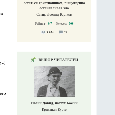
остаться христианином, вынужденно
останавливая зло
но
Свящ. Леонид Бартков
Рейтинг:
9.7
Голосов:
308
3 924
29
ВЫБОР ЧИТАТЕЛЕЙ
е»)
его
Иоанн Давид, пастух Божий
Кристиан Курте