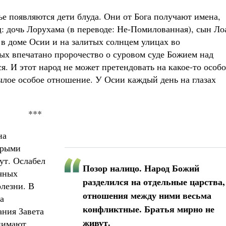
ье появляются дети блуда. Они от Бога получают имена,
: дочь Лорухама (в переводе: Не-Помилованная), сын Л
 в доме Осии и на залитых солнцем улицах во
рых впечатано пророчество о суровом суде Божием над
ся. И этот народ не может претендовать на какое-то особо
лое особое отношение. У Осии каждый день на глазах
***
на
орыми
ут. Ослабел
Позор налицо. Народ Божий
очных
разделился на отдельные царства,
олезни. В
отношения между ними весьма
а
конфликтные. Братья мирно не
ания Завета
живут.
нимают