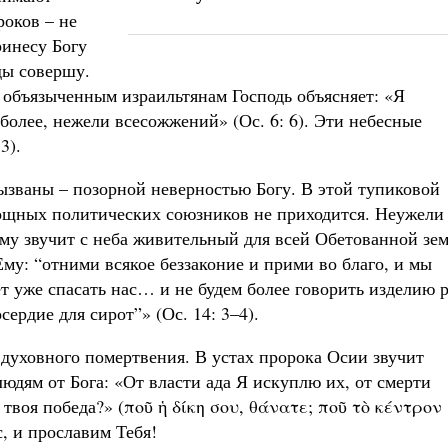
роков – не
ринесу Богу
ды совершу.
м объязыченным израильтянам Господь объясняет: «Я
 более, нежели всесожжений» (Ос. 6: 6). Эти небесные
3).
ызваны – позорной неверностью Богу. В этой тупиковой
мощных политических союзников не приходится. Неужели
му звучит с неба живительный для всей Обетованной зе
Ему: “отними всякое беззаконие и прими во благо, и мы
т уже спасать нас… и не будем более говорить изделию 
ердие для сирот”» (Ос. 14: 3–4).
 духовного помертвения. В устах пророка Осии звучит
людям от Бога: «От власти ада Я искуплю их, от смерти
е твоя победа?» (ποῦ ἡ δίκη σου, θάνατε; ποῦ τὸ κέντρον
ас, и прославим Тебя!