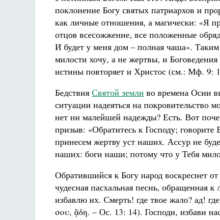
поклонение Богу святых патриархов и про
как личные отношения, а магически: «Я п
отцов всесожжение, все положенные обря
И будет у меня дом – полная чаша». Таки
милости хочу, а не жертвы, и Боговедения
истины повторяет и Христос (см.: Мф. 9: 1
Бедствия
Святой земли
во времена Осии в
ситуации надеяться на покровительство 
нет ни малейшей надежды? Есть. Вот поче
призыв: «Обратитесь к Господу; говорите 
принесем жертву уст наших. Ассур не буде
наших: боги наши; потому что у Тебя милос
Обратившийся к Богу народ воскреснет от
чудесная пасхальная песнь, обращенная к 
избавлю их. Смерть! где твое жало? ад! гд
σου, ᾅδη. – Ос. 13: 14). Господи, избави н