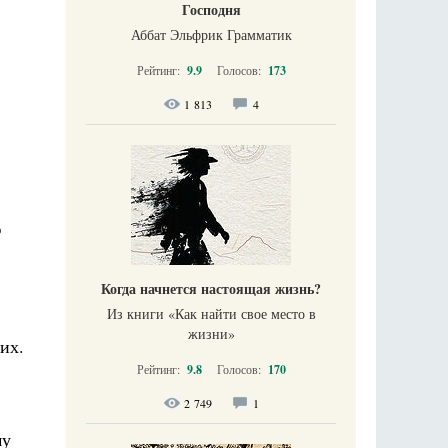
Господня
Аббат Эльфрик Грамматик
Рейтинг:
9.9
Голосов:
173
1 813
4
ю
Когда начнется настоящая жизнь?
Из книги «Как найти свое место в
жизни​»
их.
Рейтинг:
9.8
Голосов:
170
2 749
1
му