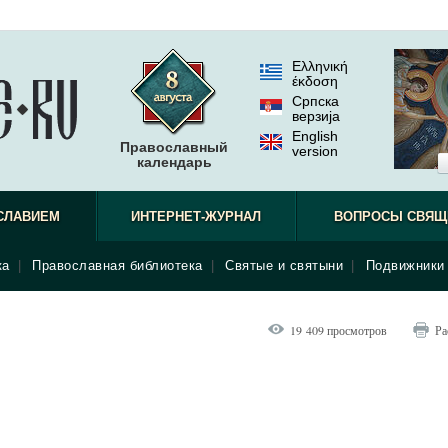
Ελληνική
έκδοση
Српска
верзиjа
English
Православный
version
календарь
СЛАВИЕМ
ИНТЕРНЕТ-ЖУРНАЛ
ВОПРОСЫ СВЯЩ
ка
|
Православная библиотека
|
Святые и святыни
|
Подвижники 
19 409 просмотров
Ра