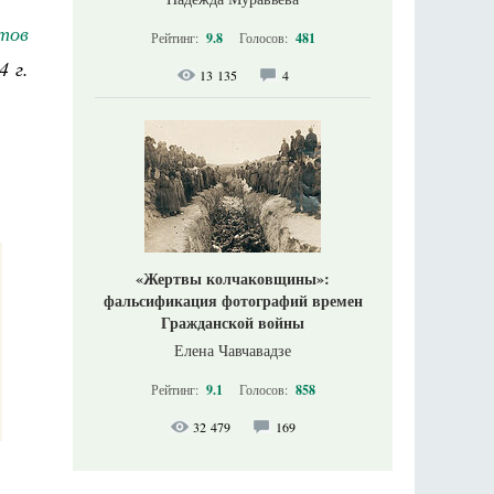
тов
Рейтинг:
9.8
Голосов:
481
4 г.
13 135
4
«Жертвы колчаковщины»:
фальсификация фотографий времен
Гражданской войны
Елена Чавчавадзе
Рейтинг:
9.1
Голосов:
858
32 479
169