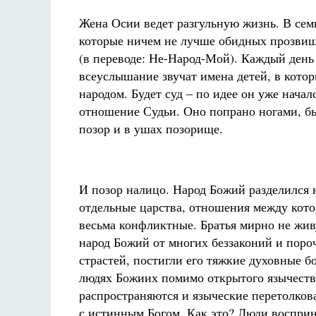
Жена Осии ведет разгульную жизнь. В сем
которые ничем не лучше обидных прозвищ
(в переводе: Не-Народ-Мой). Каждый день
всеуслышание звучат имена детей, в кото
народом. Будет суд – по идее он уже начал
отношение Судьи. Оно попрано ногами, бы
позор и в ушах позорище.
И позор налицо. Народ Божий разделился 
отдельные царства, отношения между кот
весьма конфликтные. Братья мирно не жив
народ Божий от многих беззаконий и пор
страстей, постигли его тяжкие духовные б
людях Божиих помимо открытого язычеств
распространяются и языческие перетолков
с истинным Богом. Как это? Люди воспри