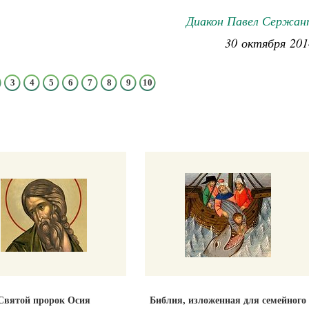
Диакон Павел Сержан
30 октября 201
3
4
5
6
7
8
9
10
Святой пророк Осия
Библия, изложенная для семейного