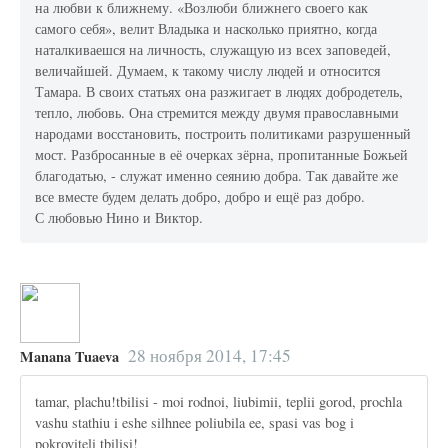
на любви к ближнему. «Возлюби ближнего своего как
самого себя», велит Владыка и насколько приятно, когда
наталкиваешся на личность, служащую из всех заповедей,
величайшей. Думаем, к такому числу людей и относится
Тамара. В своих статьях она разжигает в людях добродетель,
тепло, любовь. Она стремится между двумя православными
народами восстановить, построить политиками разрушенный
мост. Разбросанные в её очерках зёрна, пропитанные Божьей
благодатью, - служат именно сеянию добра. Так давайте же
все вместе будем делать добро, добро и ещё раз добро.
С любовью Нино и Виктор.
28 ноября 2014, 17:45
Manana Tuaeva
tamar, plachu!tbilisi - moi rodnoi, liubimii, teplii gorod, prochla
vashu stathiu i eshe silhnee poliubila ee, spasi vas bog i
pokroviteli tbilisi!