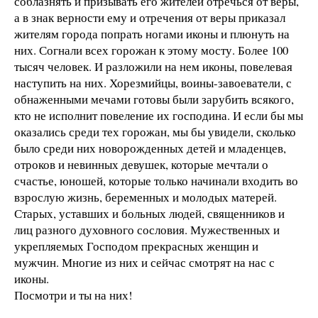
соблазнять и призывать его жителей отречься от веры,
а в знак верности ему и отречения от веры приказал
жителям города попрать ногами иконы и плюнуть на
них. Согнали всех горожан к этому мосту. Более 100
тысяч человек. И разложили на нем иконы, повелевая
наступить на них. Хорезмийцы, воины-завоеватели, с
обнаженными мечами готовы были зарубить всякого,
кто не исполнит повеление их господина. И если бы мы
оказались среди тех горожан, мы бы увидели, сколько
было среди них новорожденных детей и младенцев,
отроков и невинных девушек, которые мечтали о
счастье, юношей, которые только начинали входить во
взрослую жизнь, беременных и молодых матерей.
Старых, уставших и больных людей, священников и
лиц разного духовного сословия. Мужественных и
укрепляемых Господом прекрасных женщин и
мужчин. Многие из них и сейчас смотрят на нас с
иконы.
Посмотри и ты на них!