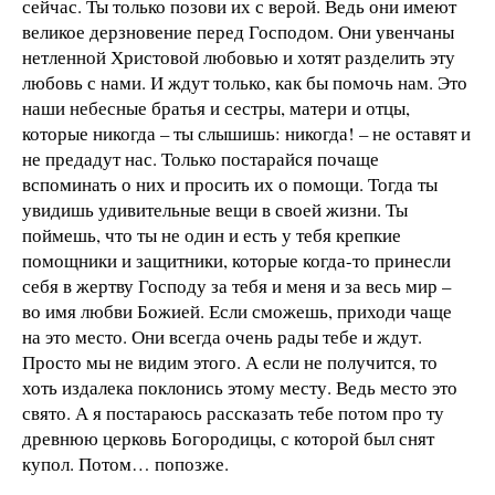
сейчас. Ты только позови их с верой. Ведь они имеют
великое дерзновение перед Господом. Они увенчаны
нетленной Христовой любовью и хотят разделить эту
любовь с нами. И ждут только, как бы помочь нам. Это
наши небесные братья и сестры, матери и отцы,
которые никогда – ты слышишь: никогда! – не оставят и
не предадут нас. Только постарайся почаще
вспоминать о них и просить их о помощи. Тогда ты
увидишь удивительные вещи в своей жизни. Ты
поймешь, что ты не один и есть у тебя крепкие
помощники и защитники, которые когда-то принесли
себя в жертву Господу за тебя и меня и за весь мир –
во имя любви Божией. Если сможешь, приходи чаще
на это место. Они всегда очень рады тебе и ждут.
Просто мы не видим этого. А если не получится, то
хоть издалека поклонись этому месту. Ведь место это
свято. А я постараюсь рассказать тебе потом про ту
древнюю церковь Богородицы, с которой был снят
купол. Потом… попозже.