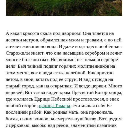
А какая красота скала под дворцом! Она тянется на
десятки метров, обрамленная мхом и травами, а по ней
стекает живописно вода. И даже вода здесь особенная.
Старожилы знают, что она насыщена серебром и лечит
многие болезни глаз. Но, видимо, не только в серебре
дело. Был тайный подвиг горячих молитвенников на
этом месте, вот и вода стала целебной. Как приятно
летом, в зной, встать под ее струи. И вид отсюда на
старый город, как на открытках. И везде церкви. Много
церквей. Вот слева виден храм Пресвятой Богородицы,
где молилась Царице Небесной простоволосая, в знак
особой скорби,
царица Тамара
, считавшая себя Ее
последней рабой. Как родная мать, она провожала,
босая, своих воинов на смертельную битву. Вот, рядом
с церковью, высоко над рекой, знаменитый памятник