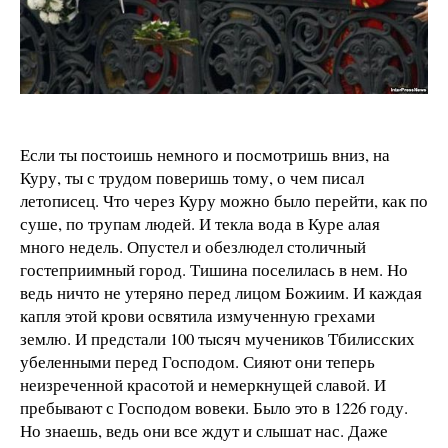
Если ты постоишь немного и посмотришь вниз, на
Куру, ты с трудом поверишь тому, о чем писал
летописец. Что через Куру можно было перейти, как по
суше, по трупам людей. И текла вода в Куре алая
много недель. Опустел и обезлюдел столичный
гостеприимный город. Тишина поселилась в нем. Но
ведь ничто не утеряно перед лицом Божиим. И каждая
капля этой крови освятила измученную грехами
землю. И предстали 100 тысяч мучеников Тбилисских
убеленными перед Господом. Сияют они теперь
неизреченной красотой и немеркнущей славой. И
пребывают с Господом вовеки. Было это в 1226 году.
Но знаешь, ведь они все ждут и слышат нас. Даже