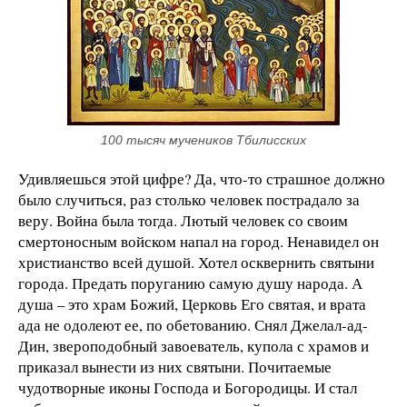
100 тысяч мучеников Тбилисских
Удивляешься этой цифре? Да, что-то страшное должно
было случиться, раз столько человек пострадало за
веру. Война была тогда. Лютый человек со своим
смертоносным войском напал на город. Ненавидел он
христианство всей душой. Хотел осквернить святыни
города. Предать поруганию самую душу народа. А
душа – это храм Божий, Церковь Его святая, и врата
ада не одолеют ее, по обетованию. Снял Джелал-ад-
Дин, звероподобный завоеватель, купола с храмов и
приказал вынести из них святыни. Почитаемые
чудотворные иконы Господа и Богородицы. И стал