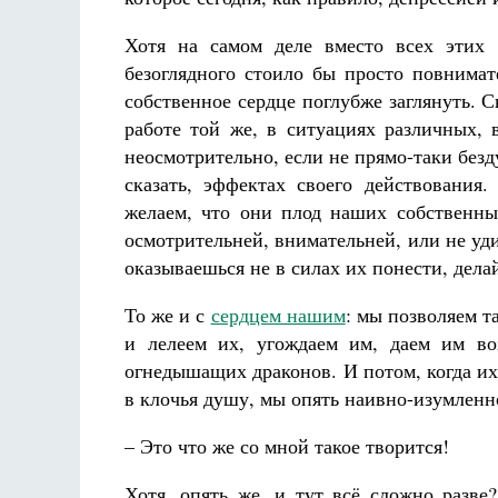
Хотя на самом деле вместо всех этих 
безоглядного стоило бы просто повнимат
собственное сердце поглубже заглянуть. 
работе той же, в ситуациях различных, 
неосмотрительно, если не прямо-таки безд
сказать, эффектах своего действования.
желаем, что они плод наших собственны
осмотрительней, внимательней, или не уди
оказываешься не в силах их понести, дела
То же и с
сердцем нашим
: мы позволяем т
и лелеем их, угождаем им, даем им во
огнедышащих драконов. И потом, когда их 
в клочья душу, мы опять наивно-изумлен
– Это что же со мной такое творится!
Хотя, опять же, и тут всё сложно разве