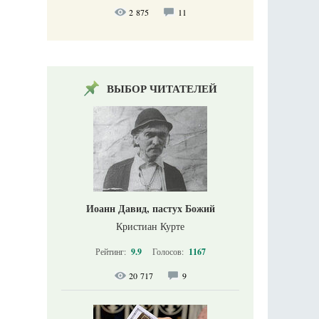
2 875
11
ВЫБОР ЧИТАТЕЛЕЙ
Иоанн Давид, пастух Божий
Кристиан Курте
Рейтинг:
9.9
Голосов:
1167
20 717
9