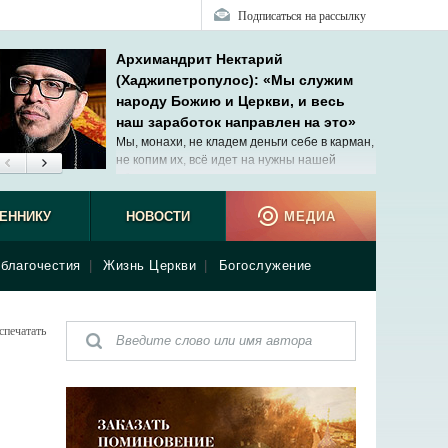
Подписаться на рассылку
Архимандрит Нектарий
(Хаджипетропулос): «Мы служим
народу Божию и Церкви, и весь
наш заработок направлен на это»
Мы, монахи, не кладем деньги себе в карман,
не копим их, всё идет на нужны нашей
общины.
ЕННИКУ
НОВОСТИ
МЕДИА
благочестия
|
Жизнь Церкви
|
Богослужение
спечатать