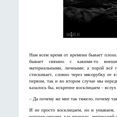
Разлуки не будет
Фредерика де Грааф
Нам всем время от времени бывает плохо.
бывает связано с какими-то внешн
материальными, личными; а порой всё п
стискивает, словно через мясорубку ее к
первом, так и во втором случае мы нере
казалось бы, искренне восклицаем – вслух
– Да почему же мне так тяжело, почему та
И не просто восклицаем, но и унываем, 
которое сегодня, как правило, депрессией 