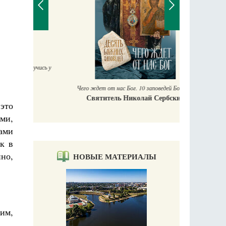
П
Е
аучись у
Чего ждет от нас Бог. 10 заповедей Божиих
Святитель Николай Сербский
 это
ми,
ами
ак в
но,
НОВЫЕ МАТЕРИАЛЫ
им,