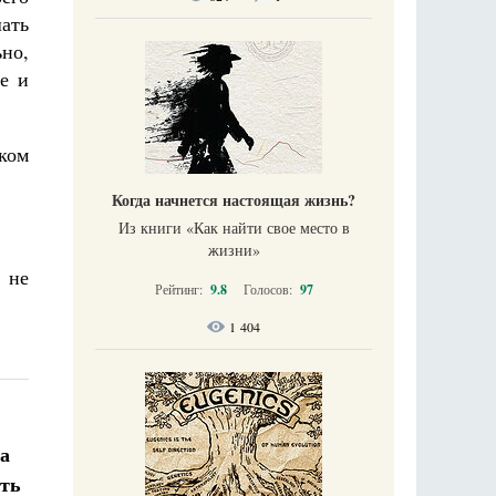
ать
ьно,
ее и
ком
Когда начнется настоящая жизнь?
Из книги «Как найти свое место в
жизни​»
 не
Рейтинг:
9.8
Голосов:
97
1 404
ша
ать