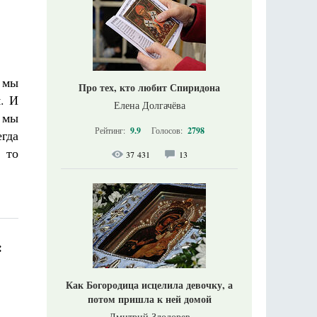
е мы
Про тех, кто любит Спиридона
я. И
Елена Долгачёва
о мы
Рейтинг:
9.9
Голосов:
2798
егда
, то
37 431
13
:
Как Богородица исцелила девочку, а
потом пришла к ней домой
Дмитрий Злодорев