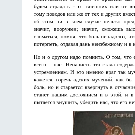
будем страдать – от внешних или от в
тому поводов или же от тех и других вмес
об этом ни в коем случае нельзя: пре
значит, вооружен; значит, сможешь вы
сломаться, помня, что боль ненадолго, чт
потерпеть, отдавая дань неизбежному и в 
Но и о другом надо помнить. О том, что е
всего – нас. Ненависть эта стала содер
устремлениям. И это именно враг так муч
кажется, горечь адских мучений, как бы
боль, но и старается ввергнуть в отчаяни
станет нашим достоянием и в этой, и 
пытается внушить, убедить нас, что его н