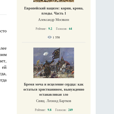
Европейский нацизм: корни, крона,
плоды. Часть 1
Александр Мосякин
Рейтинг:
9.2
Голосов:
64
осто
1 558
олее
оим
ает,
 ей
гда,
гда
Бремя меча и исцеление сердца: как
остаться христианином, вынужденно
останавливая зло
Свящ. Леонид Бартков
Рейтинг:
9.8
Голосов:
249