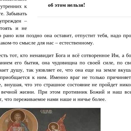
об этом нельзя!
нутренних к
те. Забывать
дупрежден –
стоять и не
о рано или поздно она оставит, отпустит тебя, надо пр
каком-то смысле для нас – естественному.
сть тот, кто ненавидит Бога и всё сотворенное Им, а б
жанием его бытия, она чудовищна по своей силе, по св
ает душу, так уязвляет ее, что она еще на земле вкуш
 приобщается к ним. Именно враг не только причиняет
е, внушая, что это страшное состояние не пройдет нико
в вечной жизни. При этом противник Божий и наш все
ет, что переживаемое нами наше и ничье более.