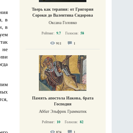
Тверь как терапия: от Григория
ния
Сороки до Валентина Сидорова
, в
Оксана Головко
и, в
Рейтинг:
9.7
Голосов:
58
уем
 так
911
1
 не
иви
огда
олим
ных
Память апостола Иакова, брата
тся,
Господня
Аббат Эльфрик Грамматик
Рейтинг:
10
Голосов:
82
его
824
1