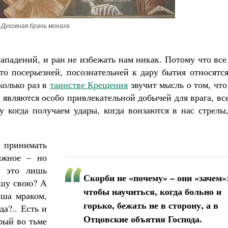
Духовная брань монаха
нападений, и ран не избежать нам никак. Потому что вс
то посерьезней, посознательней к дару бытия относятс
сколько раз в
таинстве Крещения
звучит мысль о том, чт
являются особо привлекательной добычей для врага, вс
у когда получаем удары, когда вонзаются в нас стрелы
принимать
лжное – но
– это лишь
Скорби не «почему» – они «зачем»
ушу свою? А
чтобы научиться, когда больно и
уша мраком,
горько, бежать не в сторону, а в
да?.. Есть и
Отцовские объятия Господа.
орый во тьме