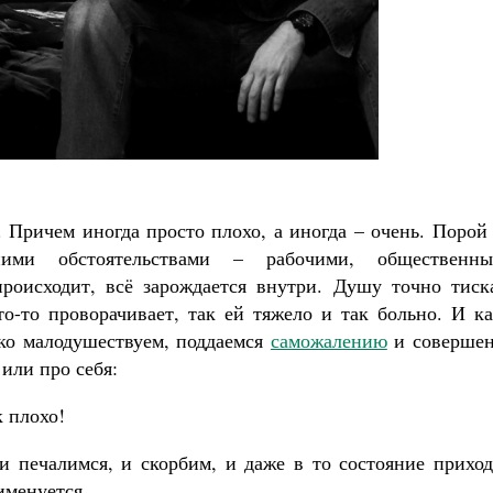
Великомученик Георгий Победоносец. Н
святого
Роман Котов
Как найти своё место в жизни
Кирилл Мурышев
 Причем иногда просто плохо, а иногда – очень. Порой
ими обстоятельствами – рабочими, общественны
роисходит, всё зарождается внутри. Душу точно тиск
то-то проворачивает, так ей тяжело и так больно. И к
дко малодушествуем, поддаемся
саможалению
и совершен
 или про себя:
к плохо!
и печалимся, и скорбим, и даже в то состояние приход
именуется.