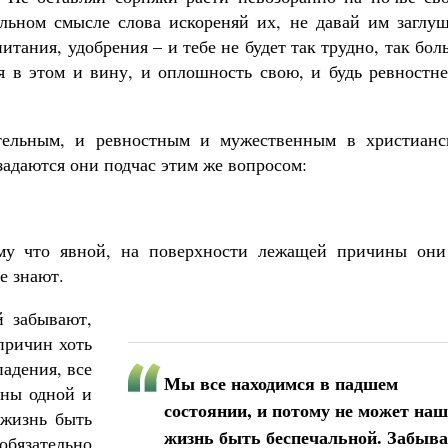
льном смысле слова искореняй их, не давай им заглуш
питания, удобрения – и тебе не будет так трудно, так бол
дя в этом и вину, и оплошность свою, и будь ревностн
ельным, и ревностным и мужественным в христианс
задаются они подчас этим же вопросом:
му что явной, на поверхности лежащей причины они
е знают.
й забывают,
 причин хоть
адения, все
Мы все находимся в падшем
ены одной и
состоянии, и потому не может на
 жизнь быть
жизнь быть беспечальной. Забыв
обязательно