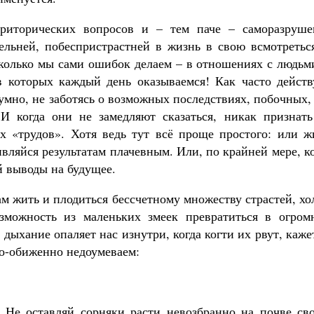
риторических вопросов и – тем паче – саморазруше
ельней, побеспристрастней в жизнь в свою всмотреться
Сколько мы сами ошибок делаем – в отношениях с людьм
в которых каждый день оказываемся! Как часто действ
умно, не заботясь о возможных последствиях, побочных,
 И когда они не замедляют сказаться, никак признать
х «трудов». Хотя ведь тут всё проще простого: или ж
вляйся результатам плачевным. Или, по крайней мере, к
й выводы на будущее.
ам жить и плодиться бессчетному множеству страстей, х
зможность из маленьких змеек превратиться в огром
дыхание опаляет нас изнутри, когда когти их рвут, каже
но-обиженно недоумеваем:
? Не оставляй сорняки расти невозбранно на почве сво