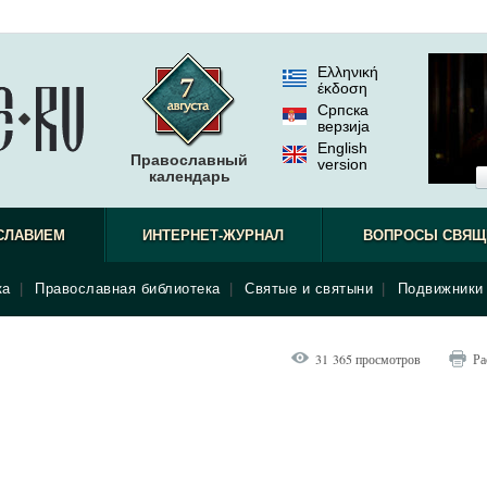
Ελληνική
έκδοση
Српска
верзиjа
English
Православный
version
календарь
СЛАВИЕМ
ИНТЕРНЕТ-ЖУРНАЛ
ВОПРОСЫ СВЯЩ
ка
|
Православная библиотека
|
Святые и святыни
|
Подвижники 
31 365 просмотров
Ра