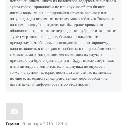
попрошайничает! никто из волонтеров ведерко майонезное к
зубам собаки проволокой не прикручивает! это бизнес
чистой воды, многие попрошайки стоят за выпивку или
дозу. а доходы огромные. поэтому мимо табличек "помогите
на корм приюту" проходите, как бы сердце кровью ни
обливалось. животным не перепадет ни рубля. эти животные
- уже смертники, голодные, больные и накаченные
препаратами, чтобы лежали неподвижно. а по-хорошему,
надо позвонить в полицию и сообщить о попрошайничестве
с животными в конкретном месте. во многих случаях
приезжают. а будете давать деньги - будут новые смертники,
и это никогда не кончится, если кормушка не опустеет.
то же и с детьми, которых носят цыгане. сейчас их меньше,
но еще есть. единственная действенная мера борьбы - не
давать денег и информировать об этом людей!
20 января 2015, 18:04
Герман