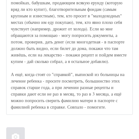
помойках, бабушкам, продающим всякую ерунду (которую
вряд ли кто купит), благотворительным фондам (самым
крупным и известным), тем, кто просит в "малодоходных"
местах (обычно им еду покупаю), тем, кто явно плохо себя
чувствует (например, дрожит от холода). Если ко мне
обращаются за помощью - могу попросить документы, а
потом, проверив, дать денег (если многодетная - в паспорте
должно быть видно, если билет до дома, покажи что там
живёшь, если на лекарство - покажи рецепт и пойдем вместе
купим - дай сколько собрал, а я остальное добавлю).
А ещё, когда стоят со "справкой", выпиской из больницы на
лечение ребенка - просите посмотреть, большинство этих
справок старше года, а при лечении разные рецепты и
справки дают если не раз в месяц, то раз в 3 месяца, а ещё
можно попросить сверить фамилию матери в паспорте с
фамилией ребенка в справке. Совпало - помогите.