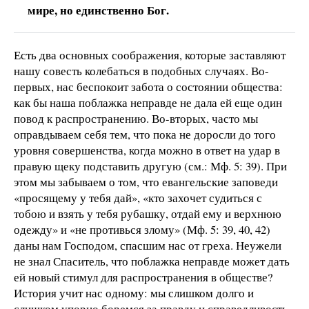
мире, но единственно Бог.
Есть два основных соображения, которые заставляют
нашу совесть колебаться в подобных случаях. Во-
первых, нас беспокоит забота о состоянии общества:
как бы наша поблажка неправде не дала ей еще один
повод к распространению. Во-вторых, часто мы
оправдываем себя тем, что пока не доросли до того
уровня совершенства, когда можно в ответ на удар в
правую щеку подставить другую (см.: Мф. 5: 39). При
этом мы забываем о том, что евангельские заповеди
«просящему у тебя дай», «кто захочет судиться с
тобою и взять у тебя рубашку, отдай ему и верхнюю
одежду» и «не противься злому» (Мф. 5: 39, 40, 42)
даны нам Господом, спасшим нас от греха. Неужели
не знал Спаситель, что поблажка неправде может дать
ей новый стимул для распространения в обществе?
История учит нас одному: мы слишком долго и
слишком упорно боремся за правду и справедливость,