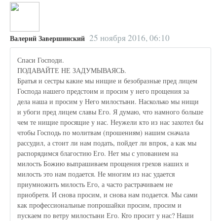
25 ноября 2016, 06:10
Валерий Завершинский
Спаси Господи.
ПОДАВАЙТЕ НЕ ЗАДУМЫВАЯСЬ.
Братья и сестры какие мы нищие и безобразные пред лицем
Господа нашего предстоим и просим у него прощения за
дела наша и просим у Него милостыни. Насколько мы нищи
и убоги пред лицем славы Его. Я думаю, что намного больше
чем те нищие просящие у нас. Неужели кто из нас захотел бы
чтобы Господь по молитвам (прошениям) нашим сначала
рассудил, а стоит ли нам подать, пойдет ли впрок, а как мы
распорядимся благостию Его. Нет мы с упованием на
милость Божию выпрашиваем прощения грехов наших и
милость это нам подается. Не многим из нас удается
приумножить милость Его, а часто растрачиваем не
приобретя. И снова просим, и снова нам подается. Мы сами
как профессиональные попрошайки просим, просим и
пускаем по ветру милостыни Его. Кто просит у нас? Наши