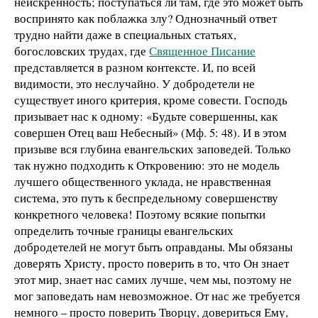
неискренность; поступаться ли там, где это может быть
воспринято как поблажка злу? Однозначный ответ
трудно найти даже в специальных статьях,
богословских трудах, где
Священное Писание
представляется в разном контексте. И, по всей
видимости, это неслучайно. У добродетели не
существует иного критерия, кроме совести. Господь
призывает нас к одному: «Будьте совершенны, как
совершен Отец ваш Небесный» (Мф. 5: 48). И в этом
призыве вся глубина евангельских заповедей. Только
так нужно подходить к Откровению: это не модель
лучшего общественного уклада, не нравственная
система, это путь к беспредельному совершенству
конкретного человека! Поэтому всякие попытки
определить точные границы евангельских
добродетелей не могут быть оправданы. Мы обязаны
доверять Христу, просто поверить в то, что Он знает
этот мир, знает нас самих лучше, чем мы, поэтому не
мог заповедать нам невозможное. От нас же требуется
немного – просто поверить Творцу, довериться Ему,