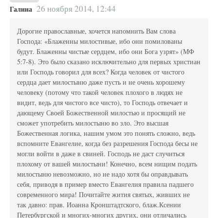
26 ноября 2014, 12:44
Галина
Дорогие православные, хочется напомнить Вам слова
Господа: «Блаженны милостивые, ибо они помилованы
будут. Блаженны чистые сердцем, ибо они Бога узрят» (МФ
5:7-8). Это было сказано исключительно для первых христиан
или Господь говорил для всех? Когда человек от чистого
сердца дает милостыню даже пусть и не очень хорошему
человеку (потому что такой человек плохого в людях не
видит, ведь для чистого все чисто), то Господь отвечает и
дающему Своей Божественной милостью и просящий не
сможет употребить милостыню во зло. Это высшая
Божественная логика, нашим умом это понять сложно, ведь
вспомните Евангелие, когда без разрешения Господа бесы не
могли войти в даже в свиней. Господь не даст случиться
плохому от вашей милостыни! Конечно, всем нищим подать
милостыню невозможно, но не надо хотя бы оправдывать
себя, приводя в пример вместо Евангелия правила падшего
современного мира! Почитайте жития святых, живших не
так давно: прав. Иоанна Кронштадтского, блаж.Ксении
Петербургской и многих-многих других, они отличались