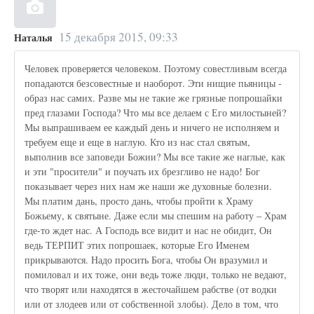
15 декабря 2015, 09:33
Наталья
Человек проверяется человеком. Поэтому совестливым всегда
попадаются безсовестные и наоборот. Эти нищие пьяницы -
образ нас самих. Разве мы не такие же грязные попрошайки
пред глазами Господа? Что мы все делаем с Его милостыней?
Мы выпрашиваем ее каждый день и ничего не исполняем и
требуем еще и еще в наглую. Кто из нас стал святым,
выполнив все заповеди Божии? Мы все такие же наглые, как
и эти "просители" и поучать их брезгливо не надо! Бог
показывает через них нам же наши же духовные болезни.
Мы платим дань, просто дань, чтобы пройти к Храму
Божьему, к святыне. Даже если мы спешим на работу – Храм
где-то ждет нас. А Господь все видит и нас не обидит, Он
ведь ТЕРПИТ этих попрошаек, которые Его Именем
прикрываются. Надо просить Бога, чтобы Он вразумил и
помиловал и их тоже, они ведь тоже люди, только не ведают,
что творят или находятся в жесточайшем рабстве (от водки
или от злодеев или от собственной злобы). Дело в том, что