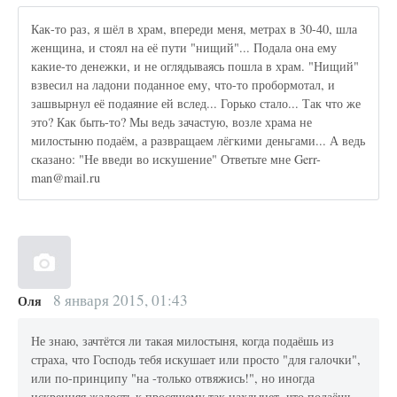
Как-то раз, я шёл в храм, впереди меня, метрах в 30-40, шла
женщина, и стоял на её пути "нищий"... Подала она ему
какие-то денежки, и не оглядываясь пошла в храм. "Нищий"
взвесил на ладони поданное ему, что-то пробормотал, и
зашвырнул её подаяние ей вслед... Горько стало... Так что же
это? Как быть-то? Мы ведь зачастую, возле храма не
милостыню подаём, а развращаем лёгкими деньгами... А ведь
сказано: "Не введи во искушение" Ответьте мне Gerr-
man@mail.ru
8 января 2015, 01:43
Оля
Не знаю, зачтётся ли такая милостыня, когда подаёшь из
страха, что Господь тебя искушает или просто "для галочки",
или по-принципу "на -только отвяжись!", но иногда
искренняя жалость к просящему так нахлынет, что подаёшь