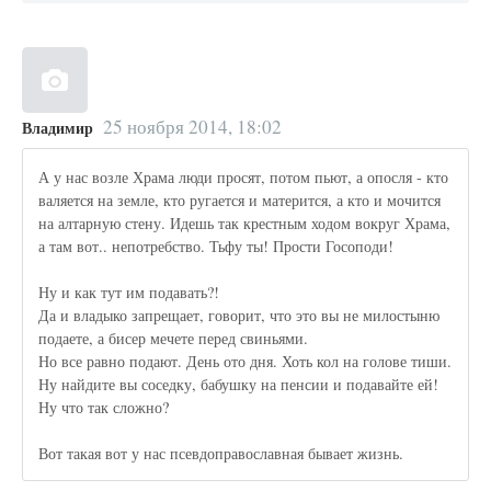
25 ноября 2014, 18:02
Владимир
А у нас возле Храма люди просят, потом пьют, а опосля - кто
валяется на земле, кто ругается и матерится, а кто и мочится
на алтарную стену. Идешь так крестным ходом вокруг Храма,
а там вот.. непотребство. Тьфу ты! Прости Госоподи!
Ну и как тут им подавать?!
Да и владыко запрещает, говорит, что это вы не милостыню
подаете, а бисер мечете перед свиньями.
Но все равно подают. День ото дня. Хоть кол на голове тиши.
Ну найдите вы соседку, бабушку на пенсии и подавайте ей!
Ну что так сложно?
Вот такая вот у нас псевдоправославная бывает жизнь.