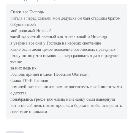
Спаси вас Господь
читала а перед глазами мой дедушка он был старшим братом
бабушки моей
мой родимый Николай
такой же чистый светлый как Ангел такой и Никандр
я уверена все они у Господа на небесах светлейше
какие были люди целое поколение богоносных праведных
плачу потому что немощна а надо радоваться да я и радуюсь
тут же
за них ведь их
Господь принял в Свои Небесные Обители.
Слава ТЕБЕ Господи.
помилуй нас грешников нам не достигнуть такой чистоты мы
с детства
понабрались грехов вся жизнь наизнанку была вывернута
вот и по сей день с этим прошлым боремся чтобы искоренить
советские привычки.