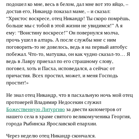
подошел ко мне, весь в белом, дал мне вот это яйцо, –
достав его, Никандр показал маме, – и сказал:
“Христос воскресе, отец Никандр! Ты скоро помрёшь,
больше мы с тобой в этой жизни не увидимся!” А я
ему: “Воистину воскресе!” Он повернулся молча,
прочь ушел в алтарь. А после службы мне с ним
поговорить-то не довелось, ведь я на первый автобус
побежал. Что-то, матушка, он как чудно сказал-то… Я
ведь в Лавру приехал по его страшному слову,
поговел, хоть и Пасха, исповедался, а сейчас от
причастия. Всех простил, может, и меня Господь
простит!»
Не знал отец Никандр, что в пасхальную ночь мой отец
протоиерей Владимир Недосекин служил
Божественную Литургию
за двести километров от
нашего села в храме святого великомученика Георгия,
города Рыбинска Ярославской епархии.
Через неделю отец Никандр скончался.