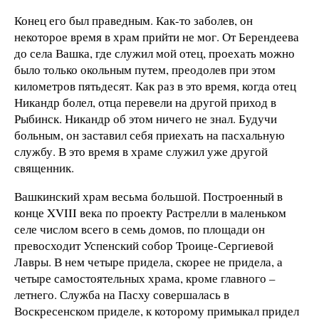
Конец его был праведным. Как-то заболев, он
некоторое время в храм прийти не мог. От Берендеева
до села Вашка, где служил мой отец, проехать можно
было только окольным путем, преодолев при этом
километров пятьдесят. Как раз в это время, когда отец
Никандр болел, отца перевели на другой приход в
Рыбинск. Никандр об этом ничего не знал. Будучи
больным, он заставил себя приехать на пасхальную
службу. В это время в храме служил уже другой
священник.
Вашкинский храм весьма большой. Построенный в
конце XVIII века по проекту Растрелли в маленьком
селе числом всего в семь домов, по площади он
превосходит Успенский собор Троице-Сергиевой
Лавры. В нем четыре придела, скорее не придела, а
четыре самостоятельных храма, кроме главного –
летнего. Служба на Пасху совершалась в
Воскресенском приделе, к которому примыкал придел