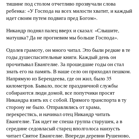
тишине под столом отчетливо прозвучали слова
ребенка: «У Господа на всех милости хватит, и каждый
идет своим путем подвига пред Богом».
Никандр поднял палец вверх и сказал: «Слышите,
матушка? Да не прогневим мы больше Господа».
Одолев грамоту, он много читал. Это были редкие в те
годы душеспасительные книги. Каждый день он
прочитывал Евангелие. За прошедшие годы он стал
знать его на память. В наше село он приходил пешком.
Напрямую из Берендеева, где он жил, было 35
километров. Бывало, после праздничной службы
собираются люди домой, все попутчики просят
Никандра взять их с собой. Прямого транспорта в ту
сторону не было. Отправлялись от храма,
перекрестясь, и начинал отец Никандр читать
Евангелие. Так идет не спеша группа старушек, а в
середине седовласый старец вполголоса наизусть
читает Святое Евангелие. Впереди деревни Рушеново,