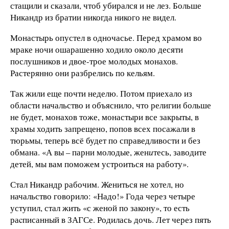
стащили и сказали, чтоб убирался и не лез. Больше
Никандр из братии никогда никого не видел.
Монастырь опустел в одночасье. Перед храмом во
мраке ночи ошарашенно ходило около десяти
послушников и двое-трое молодых монахов.
Растерянно они разбрелись по кельям.
Так жили еще почти неделю. Потом приехало из
области начальство и объяснило, что религии больше
не будет, монахов тоже, монастыри все закрыты, в
храмы ходить запрещено, попов всех посажали в
тюрьмы, теперь всё будет по справедливости и без
обмана. «А вы – парни молодые, жен
и
тесь, заводите
детей, мы вам поможем устроиться на работу».
Стал Никандр рабочим. Жениться не хотел, но
начальство говорило: «Надо!» Года через четыре
уступил, стал жить «с женой по закону», то есть
раcписанный в ЗАГСе. Родилась дочь. Лет через пять