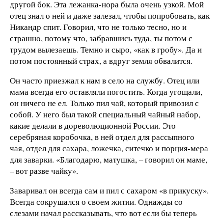
другой бок. Эта лежанка-нора была очень узкой. Мой
отец знал о ней и даже залезал, чтобы попробовать, как
Никандр спит. Говорил, что не только тесно, но и
страшно, потому что, забравшись туда, ты потом с
трудом вылезаешь. Темно и сыро, «как в гробу». Да и
потом постоянный страх, а вдруг земля обвалится.
Он часто приезжал к нам в село на службу. Отец или
мама всегда его оставляли погостить. Когда угощали,
он ничего не ел. Только пил чай, который привозил с
собой. У него был такой специальный чайный набор,
какие делали в дореволюционной России. Это
серебряная коробочка, в ней отдел для рассыпного
чая, отдел для сахара, ложечка, ситечко и порция-мера
для заварки. «Благодарю, матушка, – говорил он маме,
– вот разве чайку».
Заваривал он всегда сам и пил с сахаром «в прикуску».
Всегда сокрушался о своем житии. Однажды со
слезами начал рассказывать, что вот если бы теперь