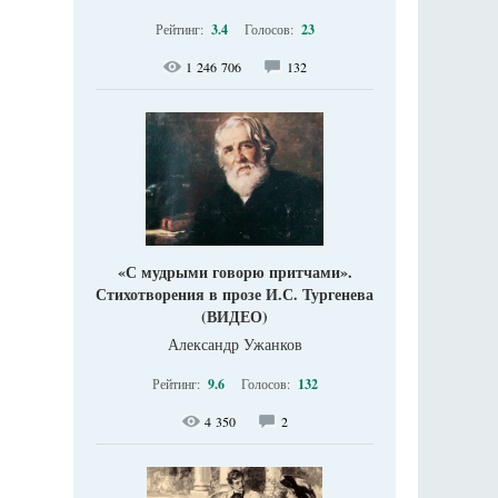
Рейтинг:
3.4
Голосов:
23
1 246 706
132
«С мудрыми говорю притчами».
Стихотворения в прозе И.С. Тургенева
(ВИДЕО)
Александр Ужанков
Рейтинг:
9.6
Голосов:
132
4 350
2