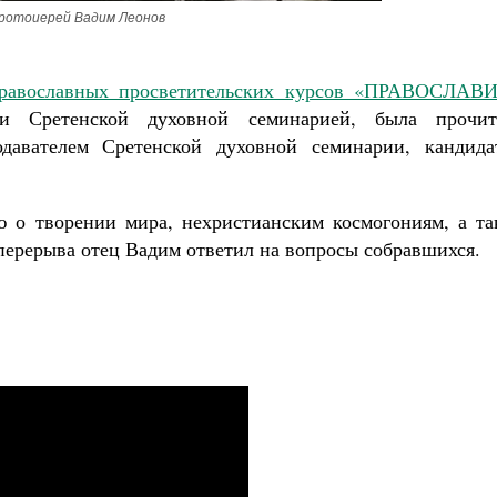
Роман Котов
ротоиерей Вадим Леонов
Как найти своё место в жизни
Кирилл Мурышев
равославных просветительских курсов «ПРАВОСЛАВ
и Сретенской духовной семинарией, была прочит
одавателем Сретенской духовной семинарии, кандида
 о творении мира, нехристианским космогониям, а та
ерерыва отец Вадим ответил на вопросы собравшихся.