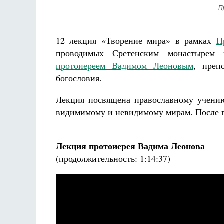
Разлуки не будет
П
Фредерика де Грааф
12 лекция «Творение мира» в рамках
П
проводимых Сретенским монастырем 
протоиереем Вадимом Леоновым
, преп
богословия.
Лекция посвящена православному учению
видимимому и невидимому мирам. После п
Лекция протоиерея Вадима Леонова
(продолжительность: 1:14:37)