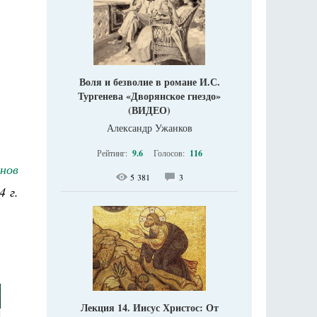
Воля и безволие в романе И.С.
Тургенева «Дворянское гнездо»
(ВИДЕО)
Александр Ужанков
Рейтинг:
9.6
Голосов:
116
нов
5 381
3
4 г.
Лекция 14. Иисус Христос: От