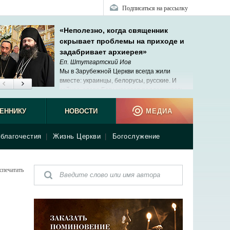
Подписаться на рассылку
«Неполезно, когда священник
скрывает проблемы на приходе и
задабривает архиерея»
Еп. Штутгартский Иов
Мы в Зарубежной Церкви всегда жили
вместе: украинцы, белорусы, русские. И
сейчас, слава Богу, удается поддерживать
эти теплые отношения.
ЕННИКУ
НОВОСТИ
МЕДИА
благочестия
|
Жизнь Церкви
|
Богослужение
спечатать