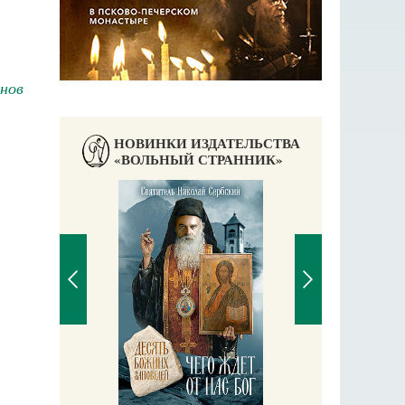
нов
НОВИНКИ ИЗДАТЕЛЬСТВА
«ВОЛЬНЫЙ СТРАННИК»
П
Е
аучись у