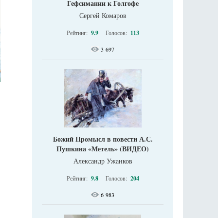
Гефсимании к Голгофе
Сергей Комаров
Рейтинг:
9.9
Голосов:
113
3 697
Божий Промысл в повести А.С.
Пушкина «Метель» (ВИДЕО)
Александр Ужанков
Рейтинг:
9.8
Голосов:
204
6 983