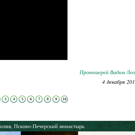
Протоиерей Вадим Лео
4 декабря 201
3
4
5
6
7
8
9
10
олия,
Псково-Печерский монастырь