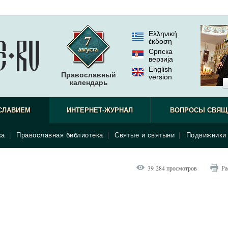
Ελληνική
έκδοση
Српска
верзиjа
English
Православный
version
календарь
СЛАВИЕМ
ИНТЕРНЕТ-ЖУРНАЛ
ВОПРОСЫ СВЯЩ
ка
|
Православная библиотека
|
Святые и святыни
|
Подвижники 
39 284 просмотров
Ра