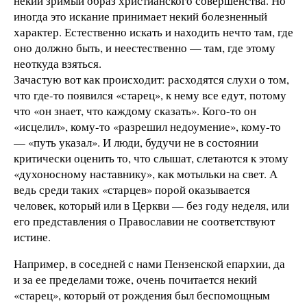
некий зримый образ христианского совершенства. Но
иногда это искание принимает некий болезненный
характер. Естественно искать и находить нечто там, где
оно должно быть, и неестественно — там, где этому
неоткуда взяться.
Зачастую вот как происходит: расходятся слухи о том,
что где-то появился «старец», к нему все едут, потому
что «он знает, что каждому сказать». Кого-то он
«исцелил», кому-то «разрешил недоумение», кому-то
— «путь указал». И люди, будучи не в состоянии
критически оценить то, что слышат, слетаются к этому
«духоносному наставнику», как мотыльки на свет. А
ведь среди таких «старцев» порой оказывается
человек, который или в Церкви — без году неделя, или
его представления о Православии не соответствуют
истине.
Например, в соседней с нами Пензенской епархии, да
и за ее пределами тоже, очень почитается некий
«старец», который от рождения был беспомощным