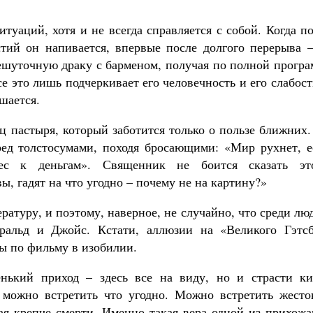
туаций, хотя и не всегда справляется с собой. Когда п
тий он напивается, впервые после долгого перерыва –
нешуточную драку с барменом, получая по полной прогр
е это лишь подчеркивает его человечность и его слабост
шается.
ц пастыря, который заботится только о пользе ближних
ред толстосумами, походя бросающими: «Мир рухнет, е
рес к деньгам». Священник не боится сказать эт
ы, гадят на что угодно – почему не на картину?»
атуру, и поэтому, наверное, не случайно, что среди лю
альд и Джойс. Кстати, аллюзии на «Великого Гэтсб
ы по фильму в изобилии.
нький приход – здесь все на виду, но и страсти ки
 можно встретить что угодно. Можно встретить жесто
рая крепче смерти. Именно такая вера одной из прихож