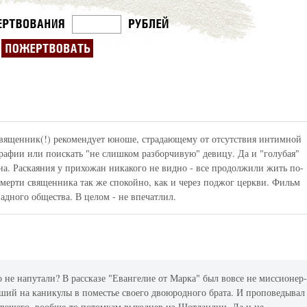
священник(!) рекомендует юноше, страдающему от отсутствия интимной
афии или поискать "не слишком разборчивую" девицу. Да и "голубая"
на. Раскаяния у прихожан никакого не видно - все продолжили жить по-
смерти священника так же спокойно, как и через поджог церкви. Фильм
адного общества. В целом - не впечатлил.
 не напутали? В рассказе "Евангелие от Марка" был вовсе не миссионер
вший на каникулы в поместье своего двоюродного брата. И проповедывал
вляющего, вообще-то потомкам выходцев из Шотландии. Да и не