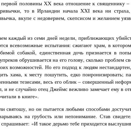
е первой половины XX века отношение к священнику – 
привычки, то в Ирландии начала XXI века ни страха,
ивычка, вкупе с недоверием, скепсисом и желанием уяз
аем каждый из семи дней недели, приближающих убийст
тся всевозможные испытания: сжигают храм, в котором
юбимой собакой, единственная дочь признается в попы
 упреков обрушивается на его голову, сколько проблем с
оих возможностей. Но его подход к людям нестандартен
ить хама, к месту пошутить, едко поиронизировать; па
ченными тезисами, весь его облик – совершенный нефор
, и не случайно отец Джеймс вежливо замечает ему в от
читали в книге».
или святошу, но он пытается любыми способами достуча
нарываясь на грубость или непонимание. Став свидете
о спрашивает: «И такое дерьмо тебе приходится выслуши