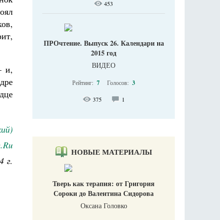
453
тоял
ков,
рит,
ПРОчтение. Выпуск 26. Календари на
2015 год
ВИДЕО
 и,
дре
Рейтинг:
7
Голосов:
3
дце
375
1
ий)
в.Ru
НОВЫЕ МАТЕРИАЛЫ
4 г.
Тверь как терапия: от Григория
Сороки до Валентина Сидорова
Оксана Головко