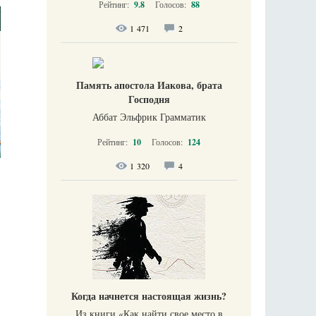
Рейтинг:
9.8
Голосов:
88
1 471
2
Память апостола Иакова, брата
Господня
Аббат Эльфрик Грамматик
Рейтинг:
10
Голосов:
124
1 320
4
Когда начнется настоящая жизнь?
Из книги «Как найти свое место в