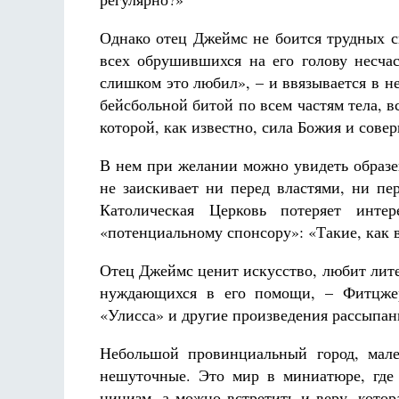
Однако отец Джеймс не боится трудных си
всех обрушившихся на его голову несчас
слишком это любил», – и ввязывается в 
бейсбольной битой по всем частям тела, вс
которой, как известно, сила Божия и совер
В нем при желании можно увидеть образе
не заискивает ни перед властями, ни пе
Католическая Церковь потеряет инте
«потенциальному спонсору»: «Такие, как в
Отец Джеймс ценит искусство, любит литер
нуждающихся в его помощи, – Фитцжер
«Улисса» и другие произведения рассыпан
Небольшой провинциальный город, мале
нешуточные. Это мир в миниатюре, где
цинизм, а можно встретить и веру, кото