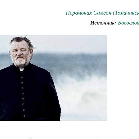
Иеромонах Симеон (Томачинск
Источник:
Богосло
Великомученик Георгий Победоносец. Н
святого
Роман Котов