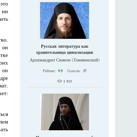
это
 ни
вить
во.
Русская литература как
 он
хранительница цивилизации
тке
Архимандрит Симеон (Томачинский)
воих
, он
Рейтинг:
9.9
Голосов:
37
дре
1 513
мат.
вет:
ться
лем
вать