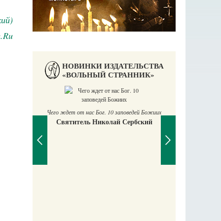
ий)
в.Ru
НОВИНКИ ИЗДАТЕЛЬСТВА
«ВОЛЬНЫЙ СТРАННИК»
Чего ждет от нас Бог. 10 заповедей Божиих
Святитель Николай Сербский
аучись у
П
Е