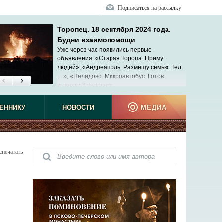
Подписаться на рассылку
Торопец. 18 сентября 2024 года.
Будни взаимопомощи
Уже через час появились первые
объявления: «Старая Торопа. Приму
людей»; «Андреаполь. Размещу семью. Тел.
…»; «Нелидово. Микроавтобус. Готов
вывезти 8 человек»...
ЕННИКУ
НОВОСТИ
МЕДИА
спечатать