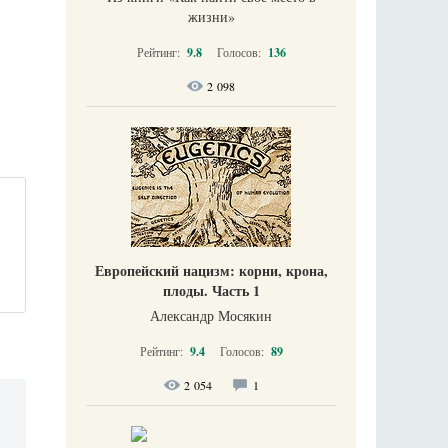
жизни​»
Рейтинг:
9.8
Голосов:
136
2 098
Европейский нацизм: корни, крона,
плоды. Часть 1
Александр Мосякин
Рейтинг:
9.4
Голосов:
89
2 054
1
-