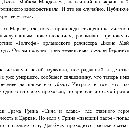
а Джона Майкла Макдонаха, вышедший на экраны в 2
Как найти своё место в жизни
Кирилл Мурышев
ерлинского кинофестиваля. И это не случайно. Публику
рет ее успеха.
е от Марка», где после проповеди священника-миссион
 выслушанным повествованием, распинают проповедни
ртине «Голгофа» ирландского режиссера Джона Май
году. Фильм получил приз независимого жюри Берлинск
на исповеди некий мужчина, пострадавший в детстве
ыне уже умершего, сообщает священнику, что теперь им
ресенье на пляже его убьют. Интрига в том, что пад
 одного из своих прихожан, но зрители до самой развя
ан Грэма Грина «Сила и слава», где главного геро
жность к Церкви. Но если у Грина «пьющий падре» попа
то в фильме отцу Джеймсу приходится расплачиваться