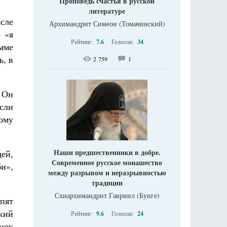
Проповедь счастья в русской
литературе
осле
Архимандрит Симеон (Томачинский)
 «я
Рейтинг:
7.6
Голосов:
34
амме
ь, в
2 759
1
. Он
сли
ому
Наши предшественники в добре.
дей,
Современное русское монашество
и»,
между разрывом и неразрывностью
традиции
Схиархимандрит Гавриил (Бунге)
пят
кий
Рейтинг:
9.6
Голосов:
24
анок