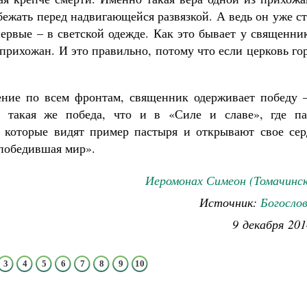
бежать перед надвигающейся развязкой. А ведь он уже с
первые – в светской одежде. Как это бывает у священни
прихожан. И это правильно, потому что если церковь го
ение по всем фронтам, священник одерживает победу –
о такая же победа, что и в «Силе и славе», где па
, которые видят пример пастыря и открывают свое сер
, победившая мир».
Иеромонах Симеон (Томачинск
Источник:
Богосло
9 декабря 201
3
4
5
6
7
8
9
10