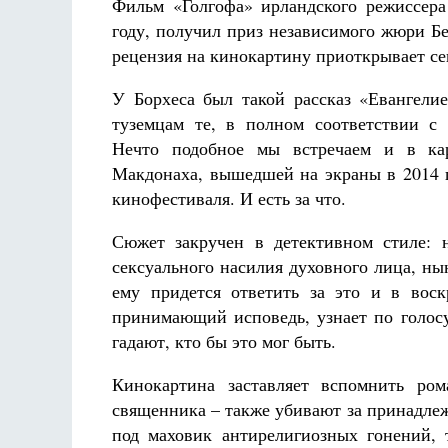
Фредерика де Грааф
Фильм «Голгофа» ирландского режиссер
году, получил приз независимого жюри Б
рецензия на кинокартину приоткрывает сек
У Борхеса был такой рассказ «Евангели
туземцам те, в полном соответствии с
Нечто подобное мы встречаем и в ка
Макдонаха, вышедшей на экраны в 2014 
кинофестиваля. И есть за что.
Сюжет закручен в детективном стиле: 
сексуального насилия духовного лица, н
ему придется ответить за это и в воск
принимающий исповедь, узнает по голосу
гадают, кто бы это мог быть.
Кинокартина заставляет вспомнить ром
священника – также убивают за принадле
под маховик антирелигиозных гонений, 