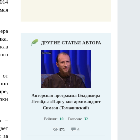
014
емая
ера
ка.
ДРУГИЕ СТАТЬИ АВТОРА
кла
ого
 от
енно
ре,
Авторская программа Владимира
зки
Легойды «Парсуна»: архимандрит
Симеон (Томачинский)
я –
Рейтинг:
10
Голосов:
32
дает
572
6
 за