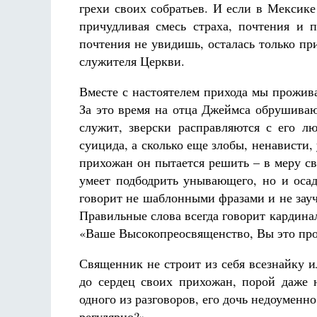
грехи своих собратьев. И если в Мексик
причудливая смесь страха, почтения и 
почтения не увидишь, осталась только пр
служителя Церкви.
Вместе с настоятелем прихода мы прожив
За это время на отца Джеймса обрушиваю
служит, зверски расправляются с его л
суицида, а сколько еще злобы, ненависти,
прихожан он пытается решить – в меру св
умеет подбодрить унывающего, но и осад
говорит не шаблонными фразами и не зау
Правильные слова всегда говорит кардинал
«Ваше Высокопреосвященство, Вы это про
Священник не строит из себя всезнайку 
до сердец своих прихожан, порой даже 
одного из разговоров, его дочь недоуменн
регулярно?»