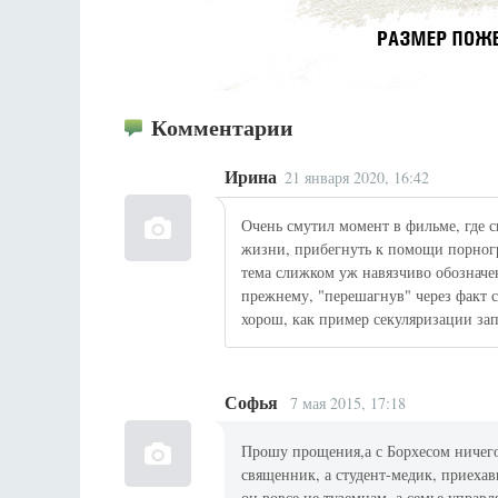
Комментарии
Ирина
21 января 2020, 16:42
Очень смутил момент в фильме, где 
жизни, прибегнуть к помощи порногр
тема слижком уж навязчиво обозначе
прежнему, "перешагнув" через факт 
хорош, как пример секуляризации зап
Софья
7 мая 2015, 17:18
Прошу прощения,а с Борхесом ничего
священник, а студент-медик, приеха
он вовсе не туземцам, а семье упра