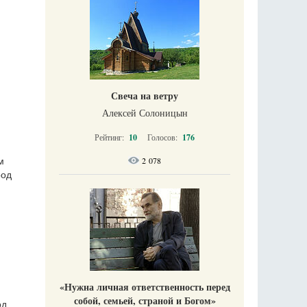
Свеча на ветру
Алексей Солоницын
Рейтинг:
10
Голосов:
176
2 078
м
род
«Нужна личная ответственность перед
собой, семьей, страной и Богом»
од