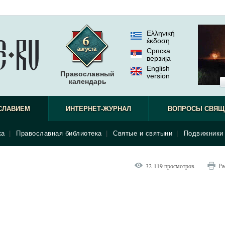
Ελληνική
έκδοση
Српска
верзиjа
English
Православный
version
календарь
СЛАВИЕМ
ИНТЕРНЕТ-ЖУРНАЛ
ВОПРОСЫ СВЯЩ
ка
|
Православная библиотека
|
Святые и святыни
|
Подвижники 
32 119 просмотров
Ра