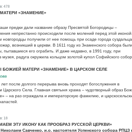
в:
478
МАТЕРИ «ЗНАМЕНИЕ»
наши предки дали название образу Пресвятой Богородицы –
ения непрестанно происходили после молений перед этой иконой
 новгородцы получили от нее помощь при осаде города суздальца
пожар, возникший в церкви. В 1611 году из Знаменского собора был
 пытавшиеся его ограбить. И даже недавно, в 1991 году, при
з музея, радуга окружила кольцом золотой купол Софийского собор
 БОЖИЕЙ МАТЕРИ «ЗНАМЕНИЕ» В ЦАРСКОМ СЕЛЕ
ова
 лет после долгого перерыва вновь проходят богослужения в
и Царского Села. Главная святыня храма – чудотворный образ Бо
» – на раз ограждала и императорскую фамилию, и царскосельск
напастей.
в:
18
АЕМ ЭТУ ИКОНУ КАК ПРООБРАЗ РУССКОЙ ЦЕРКВИ»
 Николаем Савченко, и.о. настоятеля Успенского собора РПЦЗ 