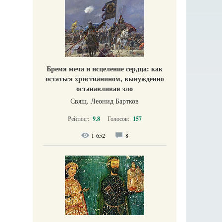
Бремя меча и исцеление сердца: как
остаться христианином, вынужденно
останавливая зло
Свящ. Леонид Бартков
Рейтинг:
9.8
Голосов:
157
1 652
8