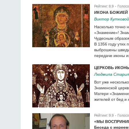
Рейтинг:
8.9
Голосо
|
ИКОНА БОЖИЕЙ 
Виктор Кутковой
Насколько точно 
«Знамение»! Знам
Чудесным образом
В 1356 году утих 
выброшены шведы,
передаче иконы и
ЦЕРКОВЬ ИКОНЫ
Людмила Старил
Вот уже несколько
Знаменской церкв
Матери «Знамение
жителей от бед и 
Рейтинг:
9.9
Голосо
|
«МЫ ВОСПРИНИМ
Беседа с иереем