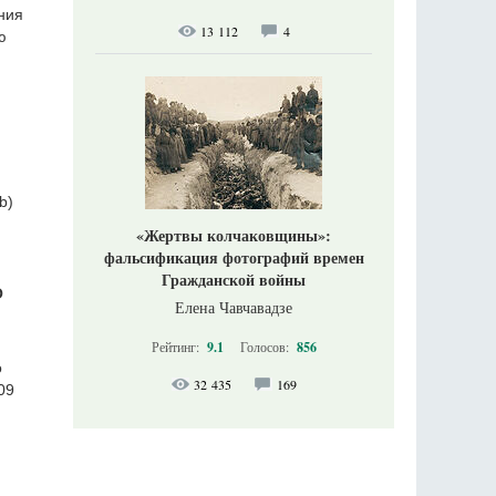
ния
13 112
4
ю
b)
«Жертвы колчаковщины»:
фальсификация фотографий времен
Гражданской войны
О
Елена Чавчавадзе
Рейтинг:
9.1
Голосов:
856
о
32 435
169
09