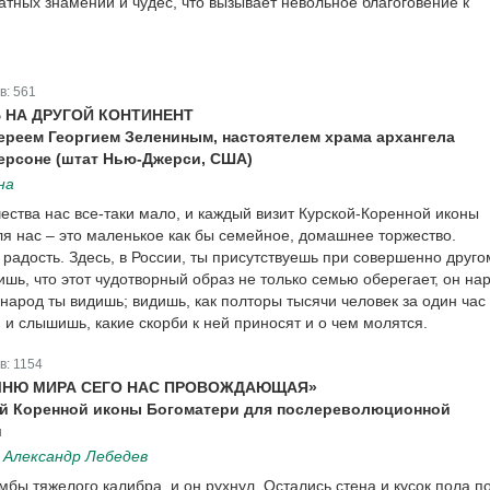
атных знамений и чудес, что вызывает невольное благоговение к
в:
561
 НА ДРУГОЙ КОНТИНЕНТ
ереем Георгием Зелениным, настоятелем храма архангела
терсоне (штат Нью-Джерси, США)
на
ества нас все-таки мало, и каждый визит Курской-Коренной иконы
я нас – это маленькое как бы семейное, домашнее торжество.
 радость. Здесь, в России, ты присутствуешь при совершенно друго
ишь, что этот чудотворный образ не только семью оберегает, он на
т народ ты видишь; видишь, как полторы тысячи человек за один час
, и слышишь, какие скорби к ней приносят и о чем молятся.
в:
1154
ЫНЮ МИРА СЕГО НАС ПРОВОЖДАЮЩАЯ»
ой Коренной иконы Богоматери для послереволюционной
и
Александр Лебедев
бы тяжелого калибра, и он рухнул. Остались стена и кусок пола п