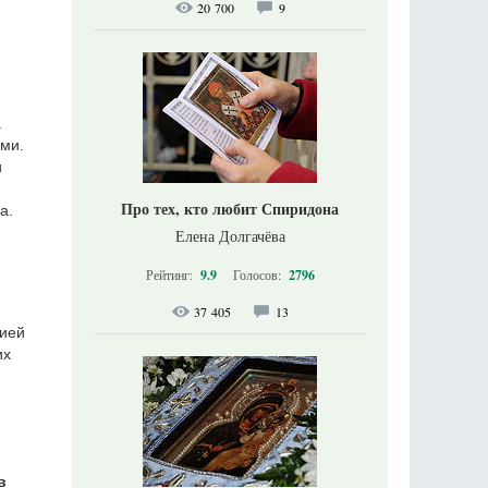
20 700
9
.
ми.
и
Про тех, кто любит Спиридона
а.
Елена Долгачёва
Рейтинг:
9.9
Голосов:
2796
37 405
13
жией
их
в