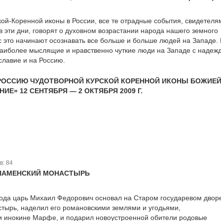
ой-Коренной иконы в России, все те отрадные события, свидетеля
в эти дни, говорят о духовном возрастании народа нашего земного
с это начинают осознавать все больше и больше людей на Западе.
аиболее мыслящие и нравственно чуткие люди на Западе с надеж
славие и на Россию.
 РОССИЮ ЧУДОТВОРНОЙ КУРСКОЙ КОРЕННОЙ ИКОНЫ БОЖИЕ
ИЕ» 12 СЕНТЯБРЯ — 2 ОКТЯБРЯ 2009 Г.
в:
84
НАМЕНСКИЙ МОНАСТЫРЬ
года царь Михаил Федорович основал на Старом государевом двор
тырь, наделил его романовскими землями и угодьями,
 инокине Марфе, и подарил новоустроенной обители родовые