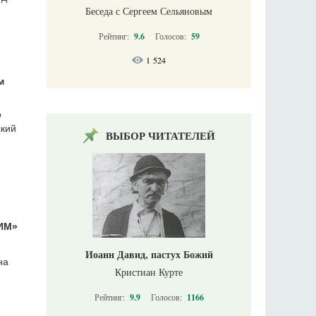
Беседа с Сергеем Сельяновым
Рейтинг:
9.6
Голосов:
59
1 524
м
о
ский
ВЫБОР ЧИТАТЕЛЕЙ
ИМ»
Иоанн Давид, пастух Божий
на
Кристиан Курте
Рейтинг:
9.9
Голосов:
1166