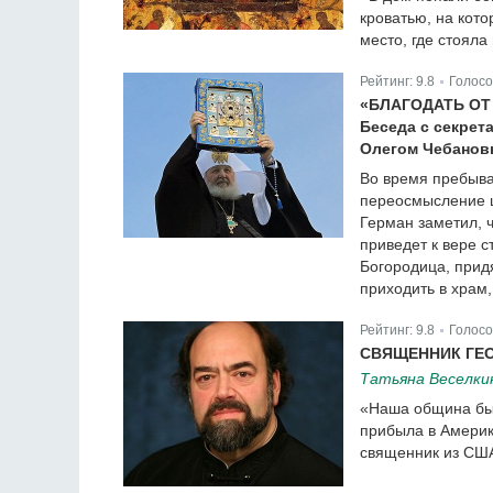
кроватью, на кото
место, где стоял
Рейтинг:
9.8
Голосо
|
«БЛАГОДАТЬ ОТ
Беседа с секрет
Олегом Чебано
Во время пребыва
переосмысление ц
Герман заметил, 
приведет к вере с
Богородица, прид
приходить в храм,
Рейтинг:
9.8
Голосо
|
СВЯЩЕННИК ГЕО
Татьяна Веселки
«Наша община был
прибыла в Америку
священник из СШ