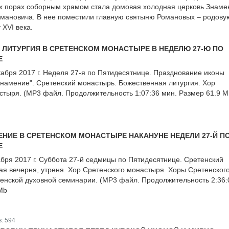
х порах соборным храмом стала домовая холодная церковь Знаме
мановича. В нее поместили главную святыню Романовых – родову
XVI века.
ЛИТУРГИЯ В СРЕТЕНСКОМ МОНАСТЫРЕ В НЕДЕЛЮ 27-Ю ПО
Е
кабря 2017 г. Неделя 27-я по Пятидесятнице. Празднование иконы
намение". Сретенский монастырь. Божественная литургия. Хор
стыря. (MP3 файл. Продолжительность 1:07:36 мин. Размер 61.9 M
НИЕ В СРЕТЕНСКОМ МОНАСТЫРЕ НАКАНУНЕ НЕДЕЛИ 27-Й П
Е
абря 2017 г. Суббота 27-й седмицы по Пятидесятнице. Сретенский
ая вечерня, утреня. Хор Сретенского монастыря. Хоры Сретенског
енской духовной семинарии. (MP3 файл. Продолжительность 2:36:
Mb
в:
594