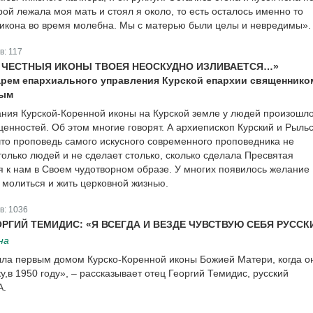
рой лежала моя мать и стоял я около, то есть осталось именно то
а икона во время молебна. Мы с матерью были целы и невредимы».
в:
117
 ЧЕСТНЫЯ ИКОНЫ ТВОЕЯ НЕОСКУДНО ИЗЛИВАЕТСЯ…»
арем епархиального управления Курской епархии священнико
вым
ния Курской-Коренной иконы на Курской земле у людей произошл
енностей. Об этом многие говорят. А архиепископ Курский и Рыль
что проповедь самого искусного современного проповедника не
только людей и не сделает столько, сколько сделала Пресвятая
я к нам в Своем чудотворном образе. У многих появилось желание
 молиться и жить церковной жизнью.
в:
1036
РГИЙ ТЕМИДИС: «Я ВСЕГДА И ВЕЗДЕ ЧУВСТВУЮ СЕБЯ РУССК
на
а первым домом Курско-Коренной иконы Божией Матери, когда о
,в 1950 году», – рассказывает отец Георгий Темидис, русский
А.