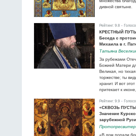
множества благод
дивной святыне.
Рейтинг:
9.8
Голосо
|
КРЕСТНЫЙ ПУТЬ
Беседа с протои
Михаила в г. Па
Татьяна Веселки
За рубежами Отеч
Божией Матери дл
Великая, но тихая
торжестве; ты вид
хранит. И вот это
притекает к иконе
Рейтинг:
9.9
Голосо
|
«СКВОЗЬ ПУСТ
Значение Курск
зарубежной Рус
Протопресвитер 
«В дом попали бом