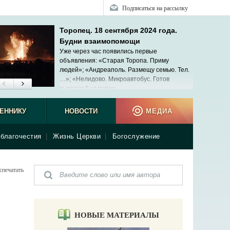
Подписаться на рассылку
Торопец. 18 сентября 2024 года.
Будни взаимопомощи
Уже через час появились первые
объявления: «Старая Торопа. Приму
людей»; «Андреаполь. Размещу семью. Тел.
…»; «Нелидово. Микроавтобус. Готов
вывезти 8 человек»...
ЕННИКУ
НОВОСТИ
МЕДИА
благочестия
|
Жизнь Церкви
|
Богослужение
спечатать
НОВЫЕ МАТЕРИАЛЫ