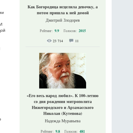
Как Богородица исцелила девочку, а
потом пришла к ней домой
ми
Дмитрий Злодорев
 И
дой
Рейтинг:
9.9
Голосов:
2015
23 714
11
Й
«Его весь народ любил». К 100-летию
со дня рождения митрополита
Нижегородского и Арзамасского
Николая (Кутепова)
е
Надежда Муравьева
Рейтинг:
9.8
Голосов:
481