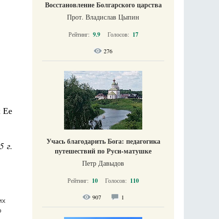
Восстановление Болгарского царства
Прот. Владислав Цыпин
Рейтинг:
9.9
Голосов:
17
276
 Ее
Учась благодарить Бога: педагогика
5 г.
путешествий по Руси-матушке
Петр Давыдов
Рейтинг:
10
Голосов:
110
907
1
их
о