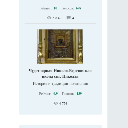
Рейтинг:
10
Голосов:
698
5 632
4
Чудотворная Николо-Березовская
икона свт. Николая
История и традиции почитания
Рейтинг:
9.9
Голосов:
139
4 754