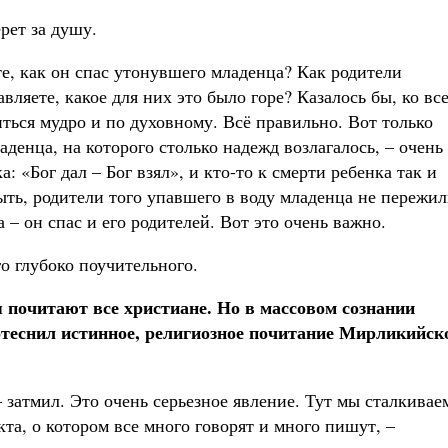
рет за душу.
е, как он спас утонувшего младенца? Как родители
вляете, какое для них это было горе? Казалось бы, ко вс
ться мудро и по духовному. Всё правильно. Вот только
аденца, на которого столько надежд возлагалось, – очень
а: «Бог дал – Бог взял», и кто-то к смерти ребенка так и
ыть, родители того упавшего в воду младенца не пережи
а – он спас и его родителей. Вот это очень важно.
о глубоко поучительного.
 почитают все христиане. Но в массовом сознании
отеснил истинное, религиозное почитание Мирликийск
– затмил. Это очень серьезное явление. Тут мы сталкивае
та, о котором все много говорят и много пишут, –