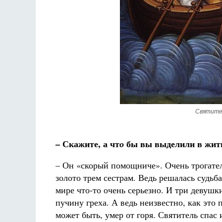
Святите
– Скажите, а чт
бы вы выделили в жити
о
– Он «скорый помощниче». Очень трогател
золото трем сестрам. Ведь решалась судьб
мире что-то очень серьезно. И три девушк
пучину греха. А ведь неизвестно, как это 
может быть, умер от горя. Святитель спас и