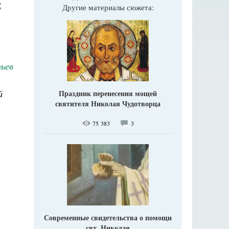
С
Другие материалы сюжета:
ьев
й
Праздник перенесения мощей
святителя Николая Чудотворца
75 383
3
Современные свидетельства о помощи
свт. Николая