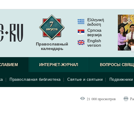
Ελληνική
έκδοση
Српска
верзиjа
English
Православный
version
календарь
СЛАВИЕМ
ИНТЕРНЕТ-ЖУРНАЛ
ВОПРОСЫ СВЯЩ
ка
|
Православная библиотека
|
Святые и святыни
|
Подвижники 
21 000 просмотров
Ра