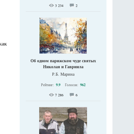
3 234
2
как
Об одном парижском чуде святых
Николая и Гавриила
Р.Б. Марина
Рейтинг:
9.9
Голосов:
962
7 286
6