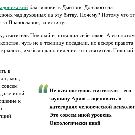
Радонежский
благословить Дмитрия Донского на
своих чад духовных на эту битву. Почему? Потому что э
– за Православие, за истину.
у, святитель Николай и позволил себе такое. А его потом
копства, чуть не в темницу посадили, но вскоре правота 
крылось, им было дано видение, что святитель Николай
ать в
вот, мол,
о совсем
Нельзя поступок святителя – его
 даже иной.
заушину Арию – оценивать в
ношение к
категориях человеческой психолог
о
Это совсем иной уровень.
сущий
Онтологически иной