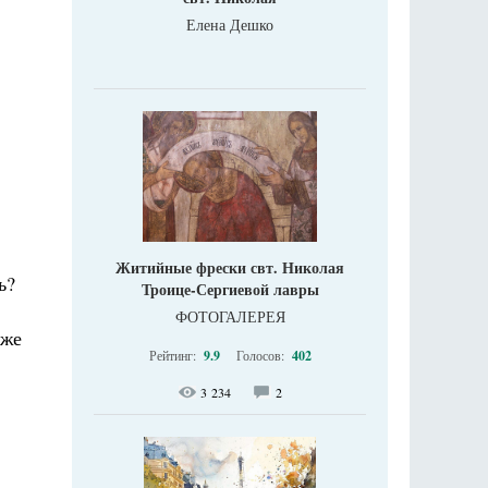
Елена Дешко
Житийные фрески свт. Николая
ь?
Троице-Сергиевой лавры
ФОТОГАЛЕРЕЯ
 же
Рейтинг:
9.9
Голосов:
402
3 234
2