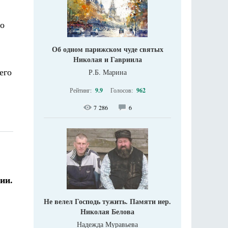
то
Об одном парижском чуде святых
Николая и Гавриила
его
Р.Б. Марина
Рейтинг:
9.9
Голосов:
962
7 286
6
ии.
Не велел Господь тужить. Памяти иер.
Николая Белова
Надежда Муравьева