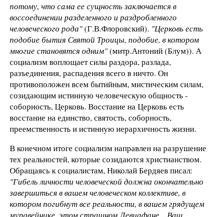
потому, что сама ее сущность заключается в
воссоединении разделенного и раздробленного
человеческого рода"
(Г.В.Флоровский).
"Церковь есть
подобие бытия Святой Троицы, подобие, в котором
многие становятся одним"
(митр.Антоний (Блум)). А
социализм воплощает силы раздора, разлада,
разъединения, распадения всего в ничто. Он
противоположен всем бытийным, мистическим силам,
созидающим истинную человеческую общность -
соборность, Церковь. Восстание на Церковь есть
восстание на единство, святость, соборность,
преемственность и истинную иерархичность жизни.
В конечном итоге социализм направлен на разрушение
тех реальностей, которые созидаются христианством.
Обращаясь к социалистам, Николай Бердяев писал:
"Гибель личности человеческой должна окончательно
завершиться в вашем человеческом коллективе, в
котором погибнут все реальности, в вашем грядущем
муравейнике, этом страшном Левиафане... Ваш