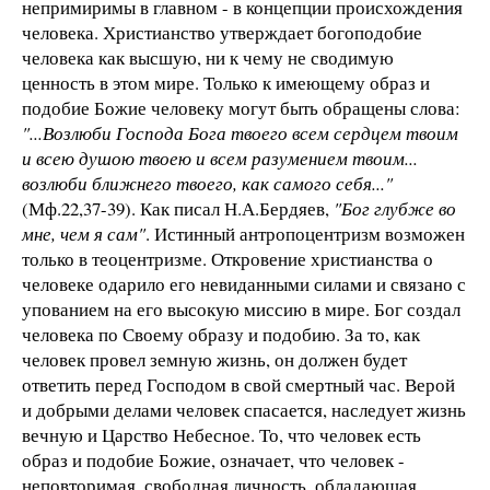
непримиримы в главном - в концепции происхождения
человека. Христианство утверждает богоподобие
человека как высшую, ни к чему не сводимую
ценность в этом мире. Только к имеющему образ и
подобие Божие человеку могут быть обращены слова:
"...Возлюби Господа Бога твоего всем сердцем твоим
и всею душою твоею и всем разумением твоим...
возлюби ближнего твоего, как самого себя..."
(Мф.22,37-39). Как писал Н.А.Бердяев,
"Бог глубже во
мне, чем я сам"
. Истинный антропоцентризм возможен
только в теоцентризме. Откровение христианства о
человеке одарило его невиданными силами и связано с
упованием на его высокую миссию в мире. Бог создал
человека по Своему образу и подобию. За то, как
человек провел земную жизнь, он должен будет
ответить перед Господом в свой смертный час. Верой
и добрыми делами человек спасается, наследует жизнь
вечную и Царство Небесное. То, что человек есть
образ и подобие Божие, означает, что человек -
неповторимая, свободная личность, обладающая