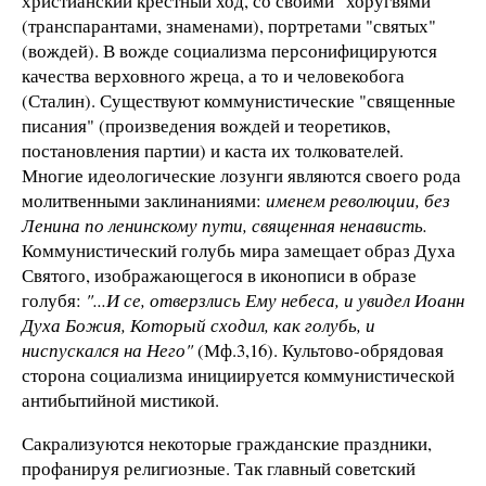
христианский крестный ход, со своими "хоругвями"
(транспарантами, знаменами), портретами "святых"
(вождей). В вожде социализма персонифицируются
качества верховного жреца, а то и человекобога
(Сталин). Существуют коммунистические "священные
писания" (произведения вождей и теоретиков,
постановления партии) и каста их толкователей.
Многие идеологические лозунги являются своего рода
молитвенными заклинаниями:
именем революции, без
Ленина по ленинскому пути, священная ненависть.
Коммунистический голубь мира замещает образ Духа
Святого, изображающегося в иконописи в образе
голубя:
"...И се, отверзлись Ему небеса, и увидел Иоанн
Духа Божия, Который сходил, как голубь, и
ниспускался на Него"
(Мф.3,16). Культово-обрядовая
сторона социализма инициируется коммунистической
антибытийной мистикой.
Сакрализуются некоторые гражданские праздники,
профанируя религиозные. Так главный советский