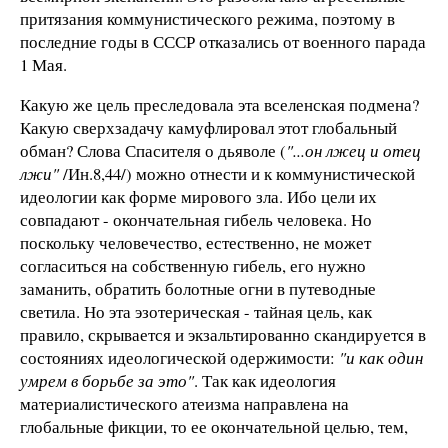
притязания коммунистического режима, поэтому в
последние годы в СССР отказались от военного парада
1 Мая.
Какую же цель преследовала эта вселенская подмена?
Какую сверхзадачу камуфлировал этот глобальный
обман? Слова Спасителя о дьяволе (
"...он лжец и отец
лжи"
/Ин.8,44/) можно отнести и к коммунистической
идеологии как форме мирового зла. Ибо цели их
совпадают - окончательная гибель человека. Но
поскольку человечество, естественно, не может
согласиться на собственную гибель, его нужно
заманить, обратить болотные огни в путеводные
светила. Но эта эзотерическая - тайная цель, как
правило, скрывается и экзальтированно скандируется в
состояниях идеологической одержимости:
"и как один
умрем в борьбе за это"
. Так как идеология
материалистического атеизма направлена на
глобальные фикции, то ее окончательной целью, тем,