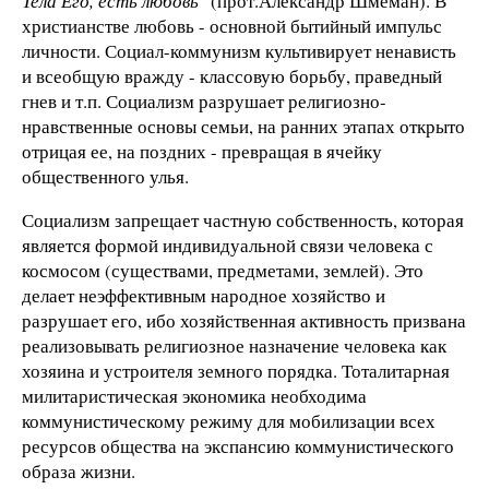
Тела Его, есть любовь"
(прот.Александр Шмеман). В
христианстве любовь - основной бытийный импульс
личности. Социал-коммунизм культивирует ненависть
и всеобщую вражду - классовую борьбу, праведный
гнев и т.п. Социализм разрушает религиозно-
нравственные основы семьи, на ранних этапах открыто
отрицая ее, на поздних - превращая в ячейку
общественного улья.
Социализм запрещает частную собственность, которая
является формой индивидуальной связи человека с
космосом (существами, предметами, землей). Это
делает неэффективным народное хозяйство и
разрушает его, ибо хозяйственная активность призвана
реализовывать религиозное назначение человека как
хозяина и устроителя земного порядка. Тоталитарная
милитаристическая экономика необходима
коммунистическому режиму для мобилизации всех
ресурсов общества на экспансию коммунистического
образа жизни.