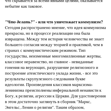
что скрывается за всеми явными целями, оказывается
небытие как таковое.
- или что уничтожает коммунизм?
"Что делать?"
Cегодня распространено мнение, что идея коммунизма
прекрасна, но в процессе реализации она была
извращена. Между тем история человечества не знает
большего согласия между теорией и практикой, чем в
странах с коммунистическим режимом. Тип
государства, неизменные многомиллионные жертвы,
классовое неравенство, но главное - невиданные
гонения на верующих, разрушение религиозного и
построение атеистического уклада жизни, - все это
результаты скрупулезного следования букве
идеологии. Произведения классиков марксизма-
ленинизма преисполнены инфернальной ненависти к
Богу, к религии, агрессии к Церкви. Для удостоверения
в этом достаточно заглянуть в сборник "Маркс,
Энгельс, Ленин о религии". Таким образом,