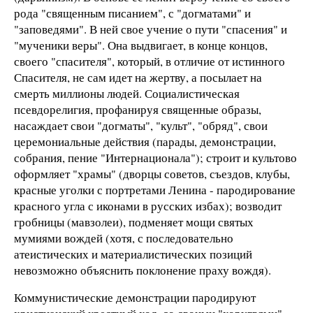
рода "священным писанием", с "догматами" и
"заповедями". В ней свое учение о пути "спасения" и
"мученики веры". Она выдвигает, в конце концов,
своего "спасителя", который, в отличие от истинного
Спасителя, не сам идет на жертву, а посылает на
смерть миллионы людей. Социалистическая
псевдорелигия, профанируя священные образы,
насаждает свои "догматы", "культ", "обряд", свои
церемониальные действия (парады, демонстрации,
собрания, пение "Интернационала"); строит и культово
оформляет "храмы" (дворцы советов, съездов, клубы,
красные уголки с портретами Ленина - пародирование
красного угла с иконами в русских избах); возводит
гробницы (мавзолеи), подменяет мощи святых
мумиями вождей (хотя, с последовательно
атеистических и материалистических позиций
невозможно объяснить поклонение праху вождя).
Коммунистические демонстрации пародируют