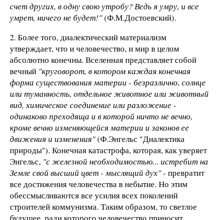
счет других, в одну свою утробу? Ведь я умру, и все
умрет, ничего не будет!"
(Ф.М.Достоевский).
2. Более того, диалектический материализм
утверждает, что и человечество, и мир в целом
абсолютно конечны. Вселенная представляет собой
вечный
"круговорот, в котором каждая конечная
форма существования материи - безразлично, солнце
или туманность, отдельное животное или животный
вид, химическое соединение или разложение -
одинаково преходяща и в которой ничто не вечно,
кроме вечно изменяющейся материи и законов ее
движения и изменения"
(Ф.Энгельс "Диалектика
природы"). Конечная катастрофа, которая, как уверяет
Энгельс,
"с железной необходимостью... истребит на
Земле свой высший цвет - мыслящий дух"
- превратит
все достижения человечества в небытие. Но этим
обессмысливаются все усилия всех поколений
строителей коммунизма. Таким образом, то светлое
будущее, ради которого человечество приносит