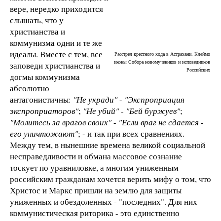
вере, нередко приходится
слышать, что у
христианства и
коммунизма одни и те же
идеалы. Вместе с тем, все
Расстрел крестного хода в Астрахани. Клеймо
иконы Собора новомучеников и исповедников
заповеди христианства и
Российских
догмы коммунизма
абсолютно
антагонистичны:
"Не укради"
-
"Экспроприация
экспроприаторов"
;
"Не убий"
-
"Бей буржуев"
;
"Молитесь за врагов своих"
-
"Если враг не сдается -
его уничтожают"
; - и так при всех сравнениях.
Между тем, в нынешние времена великой социальной
несправедливости и обмана массовое сознание
тоскует по уравниловке, а многим униженным
российским гражданам хочется верить мифу о том, что
Христос и Маркс пришли на землю для защиты
униженных и обездоленных - "последних". Для них
коммунистическая риторика - это единственно