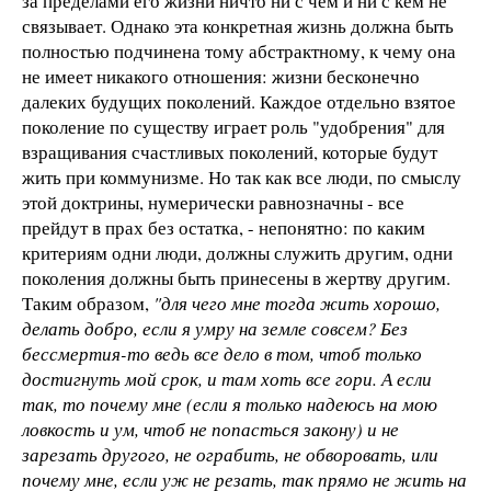
за пределами его жизни ничто ни с чем и ни с кем не
связывает. Однако эта конкретная жизнь должна быть
полностью подчинена тому абстрактному, к чему она
не имеет никакого отношения: жизни бесконечно
далеких будущих поколений. Каждое отдельно взятое
поколение по существу играет роль "удобрения" для
взращивания счастливых поколений, которые будут
жить при коммунизме. Но так как все люди, по смыслу
этой доктрины, нумерически равнозначны - все
прейдут в прах без остатка, - непонятно: по каким
критериям одни люди, должны служить другим, одни
поколения должны быть принесены в жертву другим.
Таким образом,
"для чего мне тогда жить хорошо,
делать добро, если я умру на земле совсем? Без
бессмертия-то ведь все дело в том, чтоб только
достигнуть мой срок, и там хоть все гори. А если
так, то почему мне (если я только надеюсь на мою
ловкость и ум, чтоб не попасться закону) и не
зарезать другого, не ограбить, не обворовать, или
почему мне, если уж не резать, так прямо не жить на