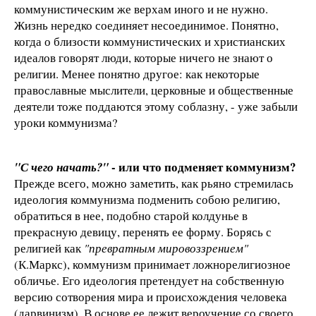
коммунистическим же верхам иного и не нужно.
Жизнь нередко соединяет несоединимое. Понятно,
когда о близости коммунистических и христианских
идеалов говорят люди, которые ничего не знают о
религии. Менее понятно другое: как некоторые
православные мыслители, церковные и общественные
деятели тоже поддаются этому соблазну, - уже забыли
уроки коммунизма?
- или что подменяет коммунизм?
"С чего начать?"
Прежде всего, можно заметить, как рьяно стремилась
идеология коммунизма подменить собою религию,
обратиться в нее, подобно старой колдунье в
прекрасную девицу, перенять ее форму. Борясь с
религией как
"превратным мировоззрением"
(К.Маркс), коммунизм принимает ложнорелигиозное
обличье. Его идеология претендует на собственную
версию сотворения мира и происхождения человека
(дарвинизм). В основе ее лежит вероучение со своего