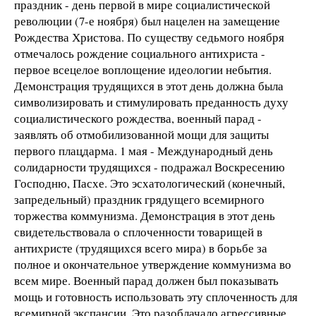
праздник - день первой в мире социалистической
революции (7-е ноября) был нацелен на замещение
Рождества Христова. По существу седьмого ноября
отмечалось рождение социального антихриста -
первое всецелое воплощение идеологии небытия.
Демонстрация трудящихся в этот день должна была
символизировать и стимулировать преданность духу
социалистического рождества, военный парад -
заявлять об отмобилизованной мощи для защиты
первого плацдарма. 1 мая - Международный день
солидарности трудящихся - подражал Воскресению
Господню, Пасхе. Это эсхатологический (конечный,
запредельный) праздник грядущего всемирного
торжества коммунизма. Демонстрация в этот день
свидетельствовала о сплоченности товарищей в
антихристе (трудящихся всего мира) в борьбе за
полное и окончательное утверждение коммунизма во
всем мире. Военный парад должен был показывать
мощь и готовность использовать эту сплоченность для
всемирной экспансии. Это разоблачало агрессивные