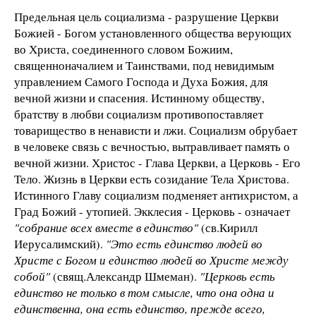
Предельная цель социализма - разрушение Церкви
Божией - Богом установленного общества верующих
во Христа, соединенного словом Божиим,
священноначалием и Таинствами, под невидимым
управлением Самого Господа и Духа Божия, для
вечной жизни и спасения. Истинному обществу,
братству в любви социализм противопоставляет
товарищество в ненависти и лжи. Социализм обрубает
в человеке связь с вечностью, вытравливает память о
вечной жизни. Христос - Глава Церкви, а Церковь - Его
Тело. Жизнь в Церкви есть созидание Тела Христова.
Истинного Главу социализм подменяет антихристом, а
Град Божий - утопией. Экклесия - Церковь - означает
"собрание всех вместе в единство"
(св.Кирилл
Иерусалимский).
"Это есть единство людей во
Христе с Богом и единство людей во Христе между
собой"
(свящ.Александр Шмеман).
"Церковь есть
единство не только в том смысле, что она одна и
единственна, она есть единство, прежде всего,