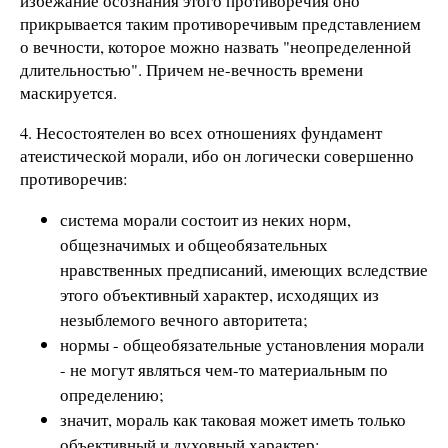
избежание осознания этого противоречия оно
прикрывается таким противоречивым представлением
о вечности, которое можно назвать "неопределенной
длительностью". Причем не-вечность времени
маскируется.
4. Несостоятелен во всех отношениях фундамент
атеистической морали, ибо он логически совершенно
противоречив:
система морали состоит из неких норм,
общезначимых и общеобязательных
нравственных предписаний, имеющих вследствие
этого объективный характер, исходящих из
незыблемого вечного авторитета;
нормы - общеобязательные установления морали
- не могут являться чем-то материальным по
определению;
значит, мораль как таковая может иметь только
объективный и духовный характер;