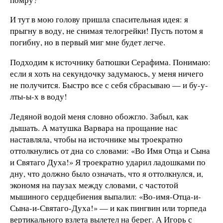
И тут в мою голову пришла спасительная идея: я
прыгну в воду, не снимая телогрейки! Пусть потом я
погибну, но в первый миг мне будет легче.
Подходим к источнику батюшки Серафима. Понимаю:
если я хоть на секундочку задумаюсь, у меня ничего
не получится. Быстро все с себя сбрасываю — и бу-у-
лты-ы-х в воду!
Ледяной водой меня словно обожгло. Забыл, как
дышать. А матушка Варвара на прощание нас
наставляла, чтобы на источнике мы троекратно
оттолкнулись от дна со словами: «Во Имя Отца и Сына
и Святаго Духа!» Я троекратно ударил ладошками по
дну, что должно было означать, что я оттолкнулся, и,
экономя на паузах между словами, с частотой
мышиного сердцебиения выпалил: «Во-имя-Отца-и-
Сына-и-Святаго-Духа!» — и как пингвин или торпеда
вертикального взлета вылетел на берег. А Игорь с