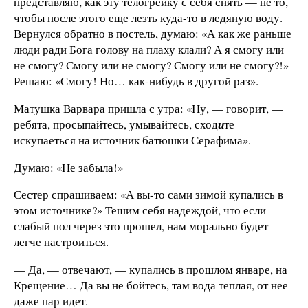
представляю, как эту телогрейку с себя снять — не то,
чтобы после этого еще лезть куда-то в ледяную воду.
Вернулся обратно в постель, думаю: «А как же раньше
люди ради Бога голову на плаху клали? А я смогу или
не смогу? Смогу или не смогу? Смогу или не смогу?!»
Решаю: «Смогу! Но… как-нибудь в другой раз».
Матушка Варвара пришла с утра: «Ну, — говорит, —
ребята, просыпайтесь, умывайтесь, сход
и
те
искупаеться на источник батюшки Серафима».
Думаю: «Не забыла!»
Сестер спрашиваем: «А вы-то сами зимой купались в
этом источнике?» Тешим себя надеждой, что если
слабый пол через это прошел, нам морально будет
легче настроиться.
— Да, — отвечают, — купались в прошлом январе, на
Крещение… Да вы не бойтесь, там вода теплая, от нее
даже пар идет.