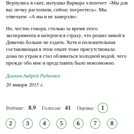
Вернулись в скит, матушка Варвара хлопочет: «Мы для
вас печку растопили, сейчас погреетесь». Мы
отвечаем: «А мы и не замерзли».
Но, честно говоря, столько за время этого
эксперимента я натерпелся страху, что решил зимой в
Дивеево больше не ездить. Хотя и положительная
составляющая в этом опыте тоже присутствовала:
дома по утрам я стал обливаться холодной водой, чего
прежде обо мне и представить было невозможно.
Диакон Андрей Радкевич
20 января 2015 г.
8.9
41
1
Рейтинг:
Голосов:
Оценка:
2
3
4
5
6
7
8