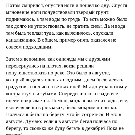
Потом смирился, опустил ноги и пошел ко дну. Спустя
мгновение ноги почувствовали твердый грунт:
поднимаюсь, а там воды по грудь. То есть можно было
так долго не упорствовать, не тратить силы. Да и вода
там была теплая: туда, как выяснилось, спускали
канализацию. В общем, пример опять оказался не
совсем подходящим.
Затем я вспомнил, как однажды мы с друзьями
перевернулись на плотах, когда решили
попутешествовать по реке. Это было в августе,
который выдался очень холодным: днем было девять
градусов, а ночью на ветвях иней. Мы до утра потом у
костра стучали зубами. Спереди тепло, а сзади все
инеем покрывается. Помню, когда я вылез из воды, все,
включая вещи в рюкзаках, было мокрым до нитки.
Полчаса я бегал по берегу, чтобы согреться. И это в
августе. Думаю: если я в августе бегал полчаса по
берегу, то сколько же буду бегать в декабре? Пока не
помру?