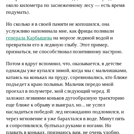
около километра по заснеженному лесу — есть время
подумать).
Но сколько я в своей памяти не копошился, она
услужливо напоминала мне, как фрицы поливали
генерала Карбышева
на морозе ледяной водой и
превратили его в ледяную глыбу. Этот пример,
признаться, не способствовал позитивному настрою.
Потом я вдруг вспомнил, что, оказывается, в детстве
однажды уже купался зимой, когда мы с мальчишками,
катаясь на коньках на пруду, соревновались, кто ближе
подъедет к краю полыньи. Мальчик передо мной
проехал в полуметре, мой следующий черед. Я
заложил лезвиями коньков дугообразную траекторию
еще ближе к обрыву и выиграл, но... не успел
насладиться победой: лед неожиданно подломился, и
через мгновение я уже барахтался в воде. Минут пять
я сопротивлялся, бултыхал руками и ногами. Но
плавать в коньках, признаюсь вам, не очень удобно.