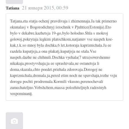
21 января 2015, 00:59
Tatiana
Tatjana,eta statja ochenj pravdivaja i zhiznennaja.Ja tak primerno
okunalasj v Bogorodichnyj istochnik v Pjuhtice(Estonija).Eto
bylo v dekabre,kazhetsja 19-go,bylo holodno.Shla s mokroj
golovoj,pokrytaja legkim platochkom,natjanuv vse naspeh koe-
kak,t.k.so mnoj byla dochka,6 let,kotoraja kapriznichala.Ja ee
razdela kupatjsja,a ona plakatj,kupatjsja ne stala.Vse
naspeh.dazhe ne chihnuli.Dochka vyehala(7 utra)sovershenno
nikakaja,prostyvshaja;ja ee sprashivala,ne ostanetsja li
doma,skazala,chto poedet.priehala zdorovaja.Dorogoj ne
kapriznichala,dremala.ja,pered etim noch ne spavshaja,tozhe vsju
dorogu pochti prodremala.Kormili vkusno,perenochevali
zamechateljno.Vobshchem,massa polozhiteljnyh radostnyh
vospominanij.