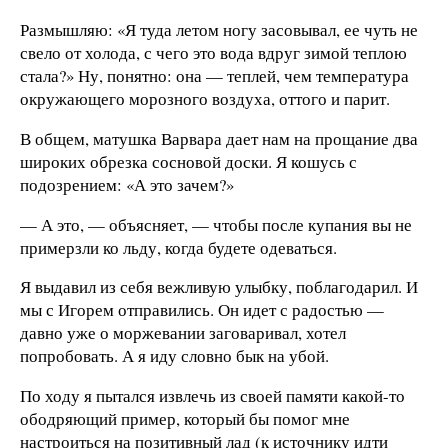
Размышляю: «Я туда летом ногу засовывал, ее чуть не
свело от холода, с чего это вода вдруг зимой теплою
стала?» Ну, понятно: она — теплей, чем температура
окружающего морозного воздуха, оттого и парит.
В общем, матушка Варвара дает нам на прощание два
широких обрезка сосновой доски. Я кошусь с
подозрением: «А это зачем?»
— А это, — объясняет, — чтобы после купания вы не
примерзли ко льду, когда будете одеваться.
Я выдавил из себя вежливую улыбку, поблагодарил. И
мы с Игорем отправились. Он идет с радостью —
давно уже о моржевании заговаривал, хотел
попробовать. А я иду словно бык на убой.
По ходу я пытался извлечь из своей памяти какой-то
ободряющий пример, который бы помог мне
настроиться на позитивный лад (к источнику идти