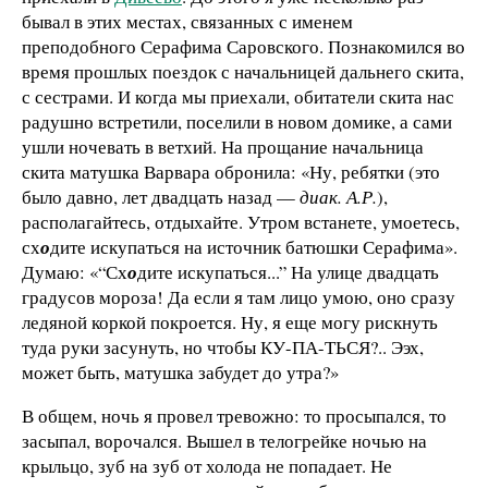
бывал в этих местах, связанных с именем
преподобного Серафима Саровского. Познакомился во
время прошлых поездок с начальницей дальнего скита,
с сестрами. И когда мы приехали, обитатели скита нас
радушно встретили, поселили в новом домике, а сами
ушли ночевать в ветхий. На прощание начальница
скита матушка Варвара обронила: «Ну, ребятки (это
было давно, лет двадцать назад —
диак. А.Р.
),
располагайтесь, отдыхайте. Утром встанете, умоетесь,
сх
о
дите искупаться на источник батюшки Серафима».
Думаю: «“Сх
о
дите искупаться...” На улице двадцать
градусов мороза! Да если я там лицо умою, оно сразу
ледяной коркой покроется. Ну, я еще могу рискнуть
туда руки засунуть, но чтобы КУ-ПА-ТЬСЯ?.. Ээх,
может быть, матушка забудет до утра?»
В общем, ночь я провел тревожно: то просыпался, то
засыпал, ворочался. Вышел в телогрейке ночью на
крыльцо, зуб на зуб от холода не попадает. Не