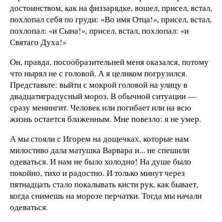
достоинством, как на физзарядке, вошел, присел, встал,
похлопал себя по груди: «Во имя Отца!», присел, встал,
похлопал: «и Сына!», присел, встал, похлопал: «и
Святаго Духа!»
Он, правда, посообразительней меня оказался, потому
что нырял не с головой. А я целиком погрузился.
Представьте: выйти с мокрой головой на улицу в
двадцатиградусный мороз. В обычной ситуации —
сразу менингит. Человек или погибает или на всю
жизнь остается блаженным. Мне повезло: я не умер.
А мы стояли с Игорем на дощечках, которые нам
милостиво дала матушка Варвара и... не спешили
одеваться. И нам не было холодно! На душе было
покойно, тихо и радостно. И только минут через
пятнадцать стало покалывать кисти рук, как бывает,
когда снимешь на морозе перчатки. Тогда мы начали
одеваться.