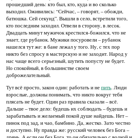
прошедший день: кто был, кто, куда и во сколько
выходил. Оживились: “Сейчас, – говорят, – обожди,
батюшка. Сей секунд”. Вышли в село, встретили того,
кто последним заходил. Отвели в сторону, в лесок.
Двадцать минут мужичок крестился-божился, что не
знает, где рубанок. Мужики посуровели – рубанок
нашелся тут же: в бане лежал у того. Ну, с тех пор
никто без спросу в мастерскую и не заходит. Народ у
нас чаще всего серьезный, шутить попусту не будет.
Но спокойный, в большинстве своем
доброжелательный.
Тут всё просто, закон один: работать и не
пить
. Люди
взрослые, должны понимать, что никто вокруг тебя
плясать не будет. Один раз правила сказали – всё.
Дальше – твое дело: будешь их соблюдать – будешь и
зарабатывать и желаемый покой душе найдешь. Нет –
пинок под зад, и чао, бамбино. Да, жестко. Зато честно
и доступно. Ну правда же: русский человек без Бога –
дрянь. А если он без Бога, то он обязательно с водкой и