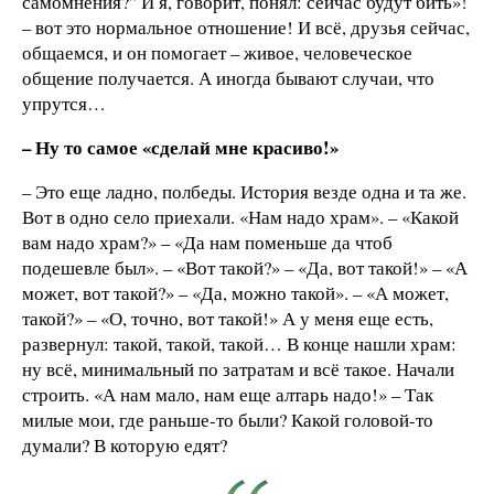
самомнения?” И я, говорит, понял: сейчас будут бить»!
– вот это нормальное отношение! И всё, друзья сейчас,
общаемся, и он помогает – живое, человеческое
общение получается. А иногда бывают случаи, что
упрутся…
– Ну то самое «сделай мне красиво!»
– Это еще ладно, полбеды. История везде одна и та же.
Вот в одно село приехали. «Нам надо храм». – «Какой
вам надо храм?» – «Да нам поменьше да чтоб
подешевле был». – «Вот такой?» – «Да, вот такой!» – «А
может, вот такой?» – «Да, можно такой». – «А может,
такой?» – «О, точно, вот такой!» А у меня еще есть,
развернул: такой, такой, такой… В конце нашли храм:
ну всё, минимальный по затратам и всё такое. Начали
строить. «А нам мало, нам еще алтарь надо!» – Так
милые мои, где раньше-то были? Какой головой-то
думали? В которую едят?