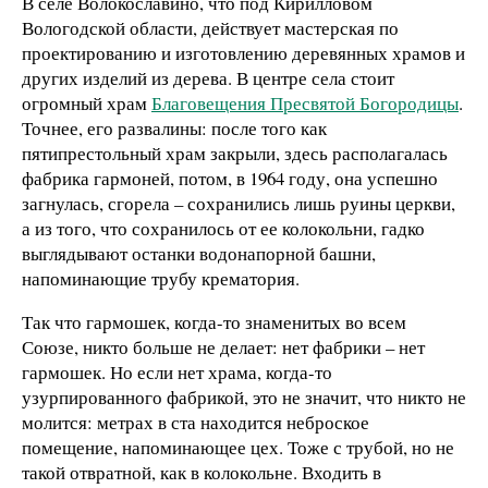
В селе Волокославино, что под Кирилловом
Вологодской области, действует мастерская по
проектированию и изготовлению деревянных храмов и
других изделий из дерева. В центре села стоит
огромный храм
Благовещения Пресвятой Богородицы
.
Точнее, его развалины: после того как
пятипрестольный храм закрыли, здесь располагалась
фабрика гармоней, потом, в 1964 году, она успешно
загнулась, сгорела – сохранились лишь руины церкви,
а из того, что сохранилось от ее колокольни, гадко
выглядывают останки водонапорной башни,
напоминающие трубу крематория.
Так что гармошек, когда-то знаменитых во всем
Союзе, никто больше не делает: нет фабрики – нет
гармошек. Но если нет храма, когда-то
узурпированного фабрикой, это не значит, что никто не
молится: метрах в ста находится неброское
помещение, напоминающее цех. Тоже с трубой, но не
такой отвратной, как в колокольне. Входить в