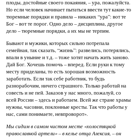
плоды, достойные своего покаяния, – ура, пожалуйста.
Но если человек начинает пытаться ввести тут какие-то
тюремные порядки и правила – никаких “ура”: вот те
Бог – вот те порог. Одно дело – дисциплина, другое
дело – тюремные порядки, а их мы не терпим.
Бывают и мужики, которых сильно потрепала
семейная, так сказать, “жизнь”: развелись, потерялись,
впали в уныние и т.д. – тоже хотят начать жить заново.
Дай Бог. Хочешь помочь – вперед. Если руки к тому
месту приделаны, то есть хорошая возможность
заработать. Если так себе работник, то будь
разнорабочим, ничего страшного. Только работай на
совесть и не пей. Заказов у нас много, пожалуй, со
всей России – здесь и работаем. Всей же стране храмы
нужны, часовни, поклонные кресты. Так что работы у
нас, сами понимаете, невпроворот».
Мы сидим в самом чистом месте «холостяцкой
православной артели» – в келье отца Алексия, – он