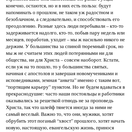
конечно, остаются, но и в них есть польза: будут
напоминать о прошлом, не таком уж радостном и
безоблачном, а следовательно, и способствовать его
преодолению. Разные здесь люди перебывали – кто-то
задерживается надолго, кто-то, побыв пару недель или
месяцев, поработав, уходит – мы ж насильно никого не
держим. У большинства за спиной тюремный срок, но
мы ж не считаем этих людей потерянными ни для
общества, ни для Христа – совсем наоборот. Кстати,
если уж на то пошло, то у большинства святых,
начиная с апостолов и завершая новомучениками и
исповедниками, земная “анкета” именно с таким вот,
“портящим карьеру” пунктом. Но не будем вдаваться в
прекраснодушие: часто наши постояльцы и работники
оказывались за решеткой отнюдь не за проповедь
Христа, так что шлейф тянется иногда за ними не
самый веселый. Важно то, что они, мужики, хотят
обрубить этот поганый “хвост” прошлого, хотят начать
новую, настоящую, евангельскую жизнь, принося