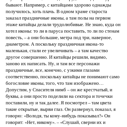
бывают. Например, с китайцами здорово однажды
получилось, хоть плачь. В одном храме староста
заказал праздничные иконы, а там полы на первом
этаже китайцы делали трудолюбивые. Не знаю, куда он
хотел иконы: то ли в паруса поставить, то ли по стенам
повесть, – а они большие, метра под три, наверное,
диаметром. А поскольку праздничная икона-то
маленькая, стали ее увеличивать – а там качество
другое совершенно. И китайцы решили, видимо,
заново их написать. Ну, и там все персонажи
праздничные, все, конечно, с узкими глазами
соответственно, поскольку китайцы не понимают само
богословие иконы, того, что там изображено…
Допустим, у Спасителя нимб – он же крестчатый, и
буквы, а они просто поделили на сектора и точечки
поставили, ну и так далее. Я посмотрел – там цвета
такие открытые, вырви глаз. Он развернул, показал, я
говорю: «Володя, ты кому-нибудь показывал?» Он
говорит: «Нет, никому». – «Слушай, сверни их и