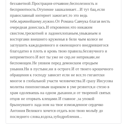
беззаветной.Прострация-отчаяние,бесполезность и
бесприютность.Отупение зашкаливает...И тут бац,если
православный интернет зажигает,то это ведь
тебе,мрачнейшему,нужно.От Романа Савчука благая весть
очередная донеслась.И откровение,что никаким
свистом,трескотней и ладонехлопаньем,увыканьем и
восторгами внешнего круженья в бели чьем колесе не
заглушить каждодневного и еженощного внедрившегося
благодатно в плоть и кровь твою правила,беззвучного и
неприметного.И вот ты уже не сир,не неприкаян,не
беспомощен.Не уязвим перед демонским отродьем
уныния.Ни в пустыне,ни в остроге.И от твоего крошечного
обращения к господу зависит если не все,то гигантски
многое в глобальной участи человечества.И сразу Иисусова
молитва пинпонговым шариком в уме резвится,и стезю в
храм одолеваешь на одном дыхании,и от творений святых
отцов не оторвать клещами.И главное ,за упокой
брызнувшего лада ном на твое изможденное сердечко
Антония Великого хочется отдать всю твою мольбу до
последнего слова,вздоха,зубодробления...