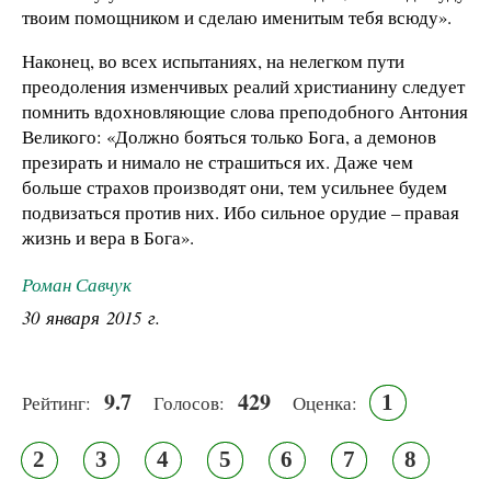
твоим помощником и сделаю именитым тебя всюду».
Наконец, во всех испытаниях, на нелегком пути
преодоления изменчивых реалий христианину следует
помнить вдохновляющие слова преподобного Антония
Великого: «Должно бояться только Бога, а демонов
презирать и нимало не страшиться их. Даже чем
больше страхов производят они, тем усильнее будем
подвизаться против них. Ибо сильное орудие – правая
жизнь и вера в Бога».
Роман Савчук
30 января 2015 г.
9.7
429
1
Рейтинг:
Голосов:
Оценка:
2
3
4
5
6
7
8