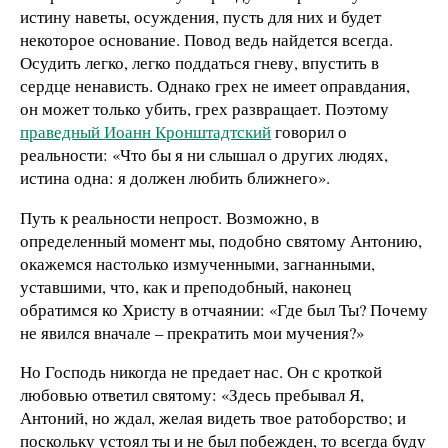
истину наветы, осуждения, пусть для них и будет
некоторое основание. Повод ведь найдется всегда.
Осудить легко, легко поддаться гневу, впустить в
сердце ненависть. Однако грех не имеет оправдания,
он может только убить, грех развращает. Поэтому
праведный Иоанн Кронштадтский
говорил о
реальности: «Что бы я ни слышал о других людях,
истина одна: я должен любить ближнего».
Путь к реальности непрост. Возможно, в
определенный момент мы, подобно святому Антонию,
окажемся настолько измученными, загнанными,
уставшими, что, как и преподобный, наконец
обратимся ко Христу в отчаянии: «Где был Ты? Почему
не явился вначале – прекратить мои мучения?»
Но Господь никогда не предает нас. Он с кроткой
любовью ответил святому: «Здесь пребывал Я,
Антоний, но ждал, желая видеть твое ратоборство; и
поскольку устоял ты и не был побежден, то всегда буду