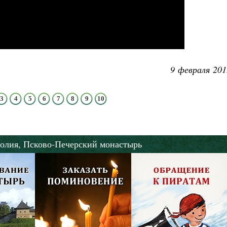
9 февраля 201
3
4
5
6
7
8
9
10
олия,
Псково-Печерский монастырь