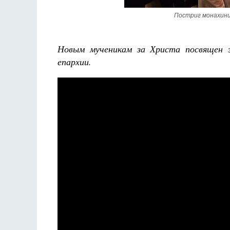
Разлуки не будет
Фредерика де Грааф
Постриг монахини
Новым мученикам за Христа посвящен 
епархии.