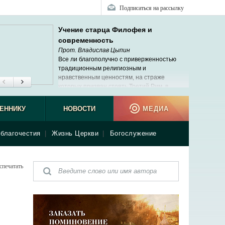
Подписаться на рассылку
Учение старца Филофея и
современность
Прот. Владислав Цыпин
Все ли благополучно с приверженностью
традиционным религиозным и
нравственным ценностям, на страже
которых призван стоять Третий Рим, в
современной России?
ЕННИКУ
НОВОСТИ
МЕДИА
благочестия
|
Жизнь Церкви
|
Богослужение
спечатать