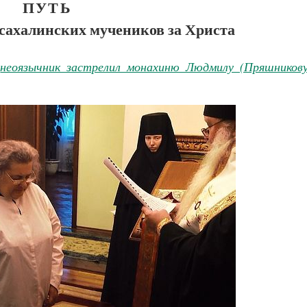
ПУТЬ
сахалинских мучеников за Христа
е
неоязычник застрелил монахиню Людмилу (Пряшникову
Как найти своё место в жизни
Кирилл Мурышев
Великомученик Георгий Победоносец. Н
святого