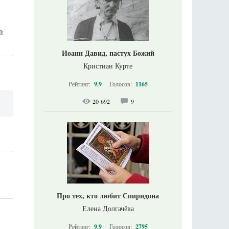
й
Иоанн Давид, пастух Божий
Кристиан Курте
Рейтинг:
9.9
Голосов:
1165
20 692
9
Про тех, кто любит Спиридона
Елена Долгачёва
Рейтинг:
9.9
Голосов:
2795