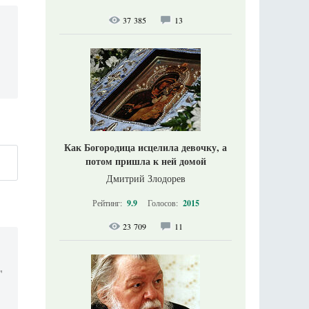
37 385
13
Как Богородица исцелила девочку, а
потом пришла к ней домой
Дмитрий Злодорев
Рейтинг:
9.9
Голосов:
2015
23 709
11
"