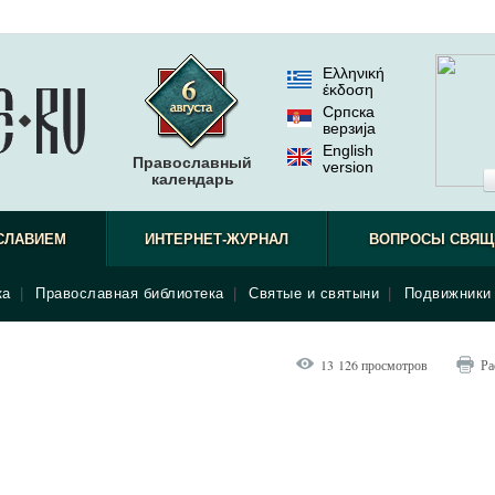
Ελληνική
έκδοση
Српска
верзиjа
English
Православный
version
календарь
СЛАВИЕМ
ИНТЕРНЕТ-ЖУРНАЛ
ВОПРОСЫ СВЯЩ
ка
|
Православная библиотека
|
Святые и святыни
|
Подвижники 
13 126 просмотров
Ра