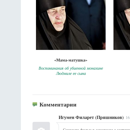
«Мама-матушка»
Воспоминания об убиенной монахине
Людмиле ее сына
Комментарии
Игумен Филарет (Пряшников)
16
Снимали фильм в основном о матушке