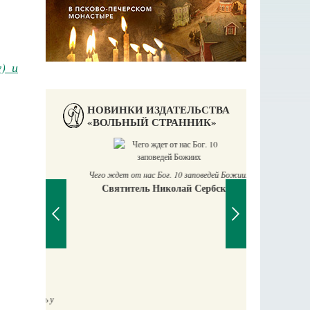
) и
НОВИНКИ ИЗДАТЕЛЬСТВА
«ВОЛЬНЫЙ СТРАННИК»
П
Е
Чего ждет от нас Бог. 10 заповедей Божиих
Святитель Николай Сербский
аучись у