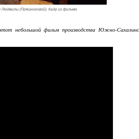
Роман Котов
 Людмилы (Пряшниковой). Кадр из фильма
этот небольшой фильм производства Южно-Сахалинс