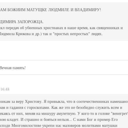
БАМ БОЖИИМ МАТУЩКЕ ЛЮДМИЛЕ И ВЛАДИМИРУ!
ВЛАДИМИРА ЗАПОРОЖЦА.
икл передач об убиенных христианах в наше время, как священниках и
юдмила Крюкова и др.) так и "простых непростых" людях.
Вечная память!
 16:48
никам за веру Христову. Я привыкла, что в соотечественниках намешано
рам и гадания с гороскопами. Как же это не безобидно служить всем и
рекаясь от них, меняя на мишуру амулетную. У кого-то в голове "венегрет
свою кладет. И страшно и бояться нельзя... С нами Бог и пример Его
осподи Многомилостиве укрепи нас маловеров молитвами матушки