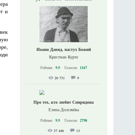
фера
ют и
век
ную
оре,
Иоанн Давид, пастух Божий
юди
Кристиан Курте
Рейтинг:
9.9
Голосов:
1167
20 731
9
Про тех, кто любит Спиридона
Елена Долгачёва
Рейтинг:
9.9
Голосов:
2798
37 446
13