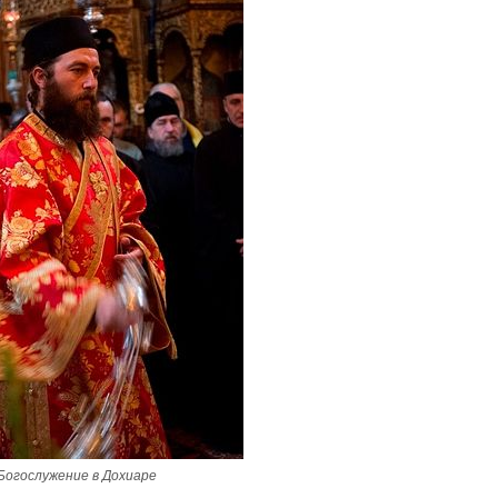
Великомученик Георгий Победоносец. Н
святого
Роман Котов
Богослужение в Дохиаре