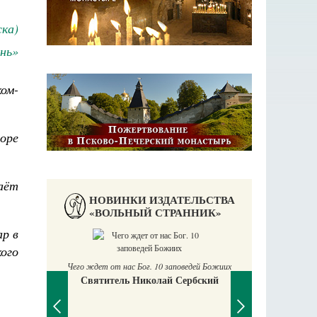
ка)
нь»
ом-
оре
аёт
НОВИНКИ ИЗДАТЕЛЬСТВА
«ВОЛЬНЫЙ СТРАННИК»
ар в
ого
П
Е
Чего ждет от нас Бог. 10 заповедей Божиих
Святитель Николай Сербский