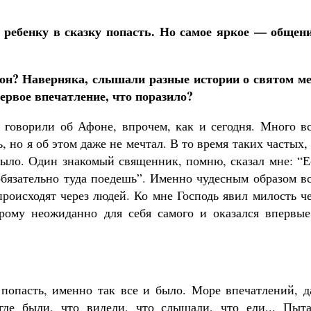
ребенку в сказку попасть. Но самое яркое — общени
н? Наверняка, слышали разные истории о святом ме
первое впечатление, что поразило?
е говорили об Афоне, впрочем, как и сегодня. Много в
, но я об этом даже не мечтал. В то время таких частых,
 было. Один знакомый священник, помню, сказал мне: “
обязательно туда поедешь”. Именно чудесным образом в
происходят через людей. Ко мне Господь явил милость ч
орому неожиданно для себя самого и оказался впервые
попасть, именно так все и было. Море впечатлений, д
где были, что видели, что слышали, что ели... Пыта