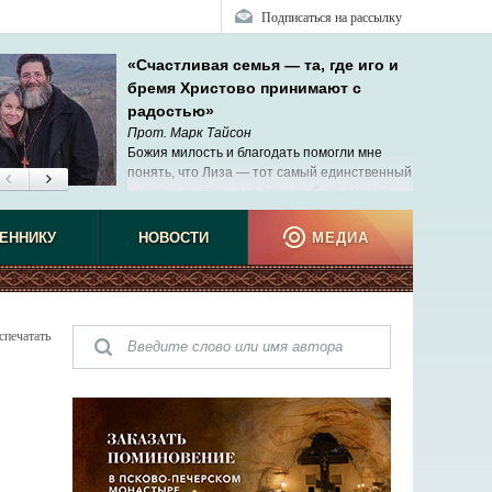
Подписаться на рассылку
«Счастливая семья — та, где иго и
бремя Христово принимают с
радостью»
Прот. Марк Тайсон
Божия милость и благодать помогли мне
понять, что Лиза — тот самый единственный
человек, с которым я должен быть вместе.
ЕННИКУ
НОВОСТИ
МЕДИА
спечатать