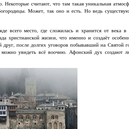
о. Некоторые считают, что там такая уникальная атмос
 Богородицы. Может, так оно и есть. Но ведь существу
де всего место, где сложилась и хранится от века в 
ада христианской жизни, что именно и создаёт особен
й друг, после долгих уговоров побывавший на Святой г
е можно увидеть всё воочию. Афонский дух создают л