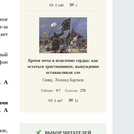
2 149
1
ное
з-за
ает
ный
Бремя меча и исцеление сердца: как
Афон
остаться христианином, вынужденно
останавливая зло
Свящ. Леонид Бартков
. А
Рейтинг:
9.7
Голосов:
278
3 447
21
ыми
. А
ле,
ВЫБОР ЧИТАТЕЛЕЙ