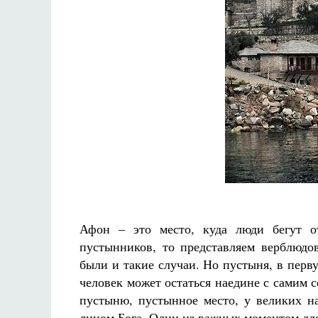
Афон – это место, куда люди бегут 
пустынников, то представляем верблюдов
были и такие случаи. Но пустыня, в перв
человек может остаться наедине с самим 
пустыню, пустынное место, у великих на
лицом Бога. Один из важных моментом для