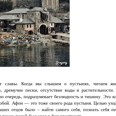
от славы. Когда мы слышим о пустынях, читаем жи
, дремучие пески, отсутствие воды и растительности. 
ую очередь, подразумевает безлюдность и тишину. Это к
собой. Афон — это тоже своего рода пустыня. Целью ухо
ших отцов было – найти самого себя, познать себя пе
 таких людей был уход в безызвестность.