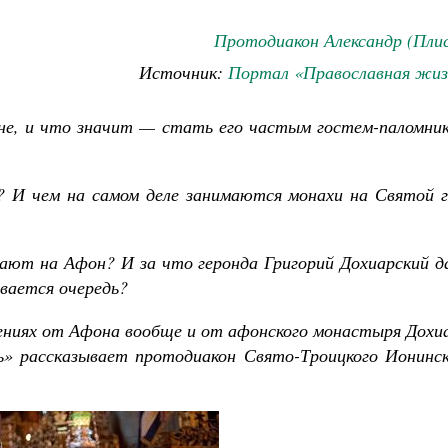
Протодиакон Александр (Плис
Источник:
Портал «Православная жиз
е, и что значит — стать его частым гостем-паломник
? И чем на самом деле занимаются монахи на Святой г
ают на Афон? И за что геронда Григорий Дохиарский д
вается очередь?
лениях от Афона вообще и от афонского монастыря Дохи
» рассказывает протодиакон Свято-Троицкого Ионинск
Как найти своё место в жизни
Кирилл Мурышев