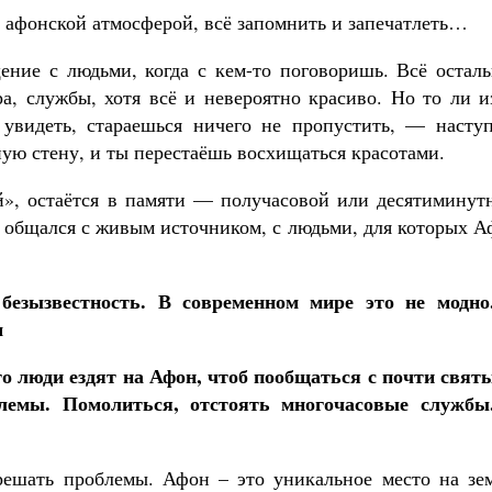
я афонской атмосферой, всё запомнить и запечатлеть…
ние с людьми, когда с кем-то поговоришь. Всё осталь
ра, службы, хотя всё и невероятно красиво. Но то ли и
увидеть, стараешься ничего не пропустить, — наступ
ную стену, и ты перестаёшь восхищаться красотами.
», остаётся в памяти — получасовой или десятиминут
ты общался с живым источником, с людьми, для которых 
безызвестность. В современном мире это не модно
м
о люди ездят на Афон, чтоб пообщаться с почти свят
лемы. Помолиться, отстоять многочасовые службы
ешать проблемы. Афон – это уникальное место на зем