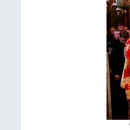
Разлуки не будет
Фредерика де Грааф