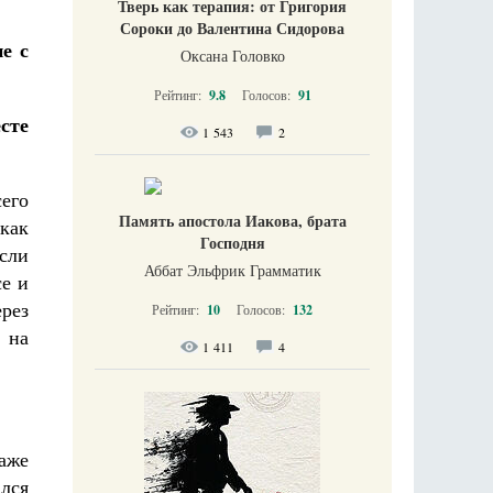
Тверь как терапия: от Григория
Сороки до Валентина Сидорова
е с
Оксана Головко
Рейтинг:
9.8
Голосов:
91
сте
1 543
2
сего
Память апостола Иакова, брата
 как
Господня
Если
Аббат Эльфрик Грамматик
се и
ерез
Рейтинг:
10
Голосов:
132
 на
1 411
4
аже
лся