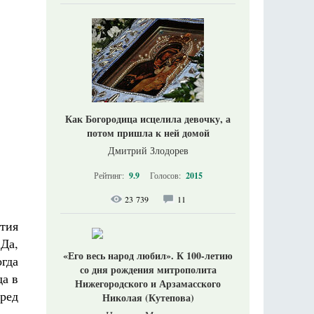
Как Богородица исцелила девочку, а
потом пришла к ней домой
Дмитрий Злодорев
Рейтинг:
9.9
Голосов:
2015
23 739
11
тия
Да,
«Его весь народ любил». К 100-летию
огда
со дня рождения митрополита
да в
Нижегородского и Арзамасского
ред
Николая (Кутепова)