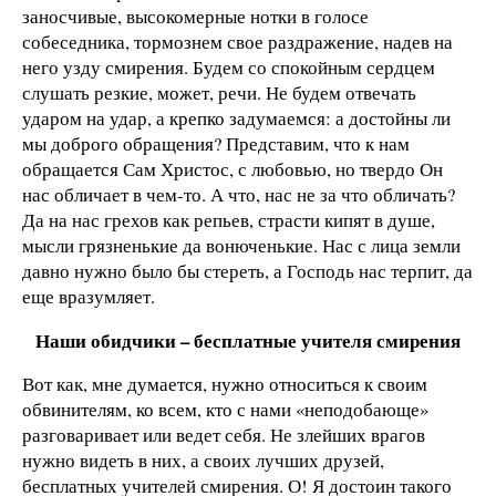
заносчивые, высокомерные нотки в голосе
собеседника, тормознем свое раздражение, надев на
него узду смирения. Будем со спокойным сердцем
слушать резкие, может, речи. Не будем отвечать
ударом на удар, а крепко задумаемся: а достойны ли
мы доброго обращения? Представим, что к нам
обращается Сам Христос, с любовью, но твердо Он
нас обличает в чем-то. А что, нас не за что обличать?
Да на нас грехов как репьев, страсти кипят в душе,
мысли грязненькие да вонюченькие. Нас с лица земли
давно нужно было бы стереть, а Господь нас терпит, да
еще вразумляет.
Наши обидчики – бесплатные учителя смирения
Вот как, мне думается, нужно относиться к своим
обвинителям, ко всем, кто с нами «неподобающе»
разговаривает или ведет себя. Не злейших врагов
нужно видеть в них, а своих лучших друзей,
бесплатных учителей смирения. О! Я достоин такого