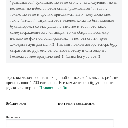
"размазывает" буквально меня по столу,а на следующий день
возносит до небес,а потом опять "размазывает" и так не
только меня,но и других приближенных к нему людей,вот
такие "качели"....причем этот человек когда-то был главным
бухгалтером,а сейчас ушел на замство и то ли это такое
самоутверждение за счет людей, то ли обида на весь мир-
незнаю,но факт остается фактом... и вот эта статья прям
холодный душ для меня!!! Низкий поклон автору,теперь буду
стараться по другому относиться к этому и благодарить
Господа за мое вразумление!!!! Слава Богу за все!!!
Здесь вы можете оставить к данной статье свой комментарий, не
превышающий 700 символов. Все комментарии будут прочитаны
редакцией портала
Православие.Ru
.
Войдите через
или введите свои данные:
Ваше имя: