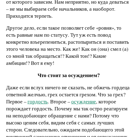
от которого зависим. Нам неприятно, но куда деваться
– не мы выбираем себе начальников, а наоборот.
Приходится терпеть.
Другое дело, если такое позволяет себе «ровня», то
есть равные нам по статусу. Тут уж есть повод
конкретно взъерепениться, растопыриться и поставить
этого человека на место. Как же! Как он (она) смел (а)
со мной так обращаться!? Какой тон!? Какие
амбиции!? Вот я ему!
Что стоит за осуждением?
Даже если вслух ничего не сказать, не обжечь гордеца
ответной желчью, грех остается грехом. Что за грех?
Первое –
гордость
. Второе –
осуждение
, которое
порождает гордость. Почему мы так остро реагируем
на неподобающее обращение с нами? Потому что
высоко ценим себя, видим себя с самых лучших
сторон. Следовательно, ожидаем подобающего этой
внутренней самооценке отношения и от окружающих.