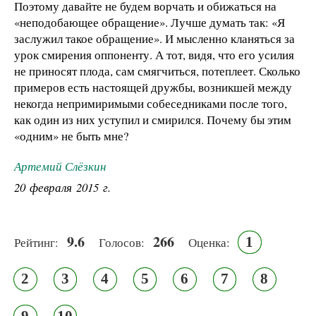
Поэтому давайте не будем ворчать и обижаться на
«неподобающее обращение». Лучше думать так: «Я
заслужил такое обращение». И мысленно кланяться за
урок смирения оппоненту. А тот, видя, что его усилия
не приносят плода, сам смягчиться, потеплеет. Сколько
примеров есть настоящей дружбы, возникшей между
некогда непримиримыми собеседниками после того,
как один из них уступил и смирился. Почему бы этим
«одним» не быть мне?
Артемий Слёзкин
20 февраля 2015 г.
9.6
266
1
Рейтинг:
Голосов:
Оценка:
2
3
4
5
6
7
8
9
10