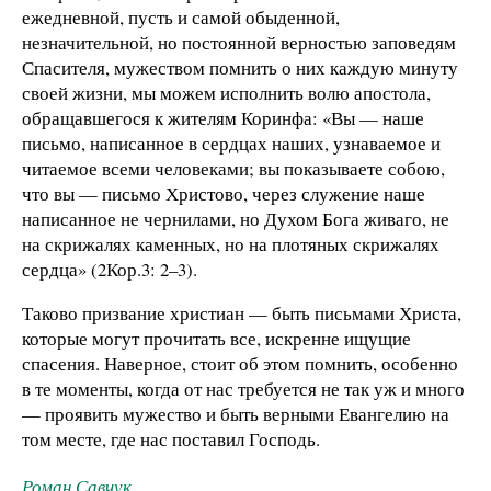
ежедневной, пусть и самой обыденной,
незначительной, но постоянной верностью заповедям
Спасителя, мужеством помнить о них каждую минуту
своей жизни, мы можем исполнить волю апостола,
обращавшегося к жителям Коринфа: «Вы — наше
письмо, написанное в сердцах наших, узнаваемое и
читаемое всеми человеками; вы показываете собою,
что вы — письмо Христово, через служение наше
написанное не чернилами, но Духом Бога живаго, не
на скрижалях каменных, но на плотяных скрижалях
сердца» (2Кор.3: 2–3).
Таково призвание христиан — быть письмами Христа,
которые могут прочитать все, искренне ищущие
спасения. Наверное, стоит об этом помнить, особенно
в те моменты, когда от нас требуется не так уж и много
— проявить мужество и быть верными Евангелию на
том месте, где нас поставил Господь.
Роман Савчук