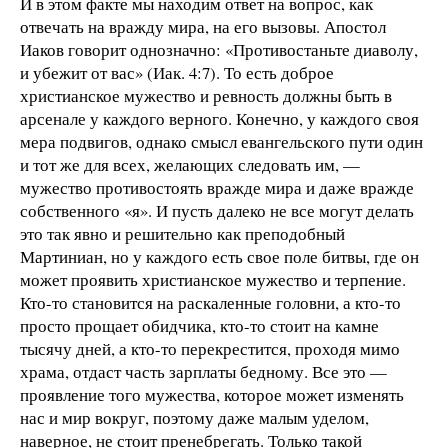
И в этом факте мы находим ответ на вопрос, как
отвечать на вражду мира, на его вызовы. Апостол
Иаков говорит однозначно: «Противостаньте диаволу,
и убежит от вас» (Иак. 4:7). То есть доброе
христианское мужество и ревность должны быть в
арсенале у каждого верного. Конечно, у каждого своя
мера подвигов, однако смысл евангельского пути один
и тот же для всех, желающих следовать им, —
мужество противостоять вражде мира и даже вражде
собственного «я». И пусть далеко не все могут делать
это так явно и решительно как преподобный
Мартиниан, но у каждого есть свое поле битвы, где он
может проявить христианское мужество и терпение.
Кто-то становится на раскаленные головни, а кто-то
просто прощает обидчика, кто-то стоит на камне
тысячу дней, а кто-то перекрестится, проходя мимо
храма, отдаст часть зарплаты бедному. Все это —
проявление того мужества, которое может изменять
нас и мир вокруг, поэтому даже малым уделом,
наверное, не стоит пренебрегать. Только такой