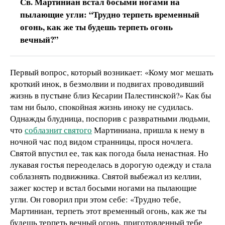
Св. Мартиниан встал босыми ногами на
пылающие угли: “Трудно терпеть временный
огонь, как же ты будешь терпеть огонь
вечный?”
Первый вопрос, который возникает: «Кому мог мешать
кроткий инок, в безмолвии и подвигах проводивший
жизнь в пустыне близ Кесарии Палестинской?» Как бы
там ни было, спокойная жизнь иноку не судилась.
Однажды блудница, поспорив с развратными людьми,
что
соблазнит святого
Мартиниана, пришла к нему в
ночной час под видом странницы, прося ночлега.
Святой впустил ее, так как погода была ненастная. Но
лукавая гостья переоделась в дорогую одежду и стала
соблазнять подвижника. Святой выбежал из келлии,
зажег костер и встал босыми ногами на пылающие
угли. Он говорил при этом себе: «Трудно тебе,
Мартиниан, терпеть этот временный огонь, как же ты
будешь терпеть вечный огонь, приготовленный тебе