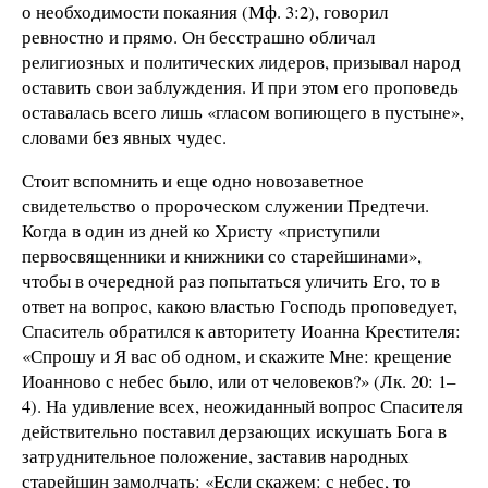
о необходимости покаяния (Мф. 3:2), говорил
ревностно и прямо. Он бесстрашно обличал
религиозных и политических лидеров, призывал народ
оставить свои заблуждения. И при этом его проповедь
оставалась всего лишь «гласом вопиющего в пустыне»,
словами без явных чудес.
Стоит вспомнить и еще одно новозаветное
свидетельство о пророческом служении Предтечи.
Когда в один из дней ко Христу «приступили
первосвященники и книжники со старейшинами»,
чтобы в очередной раз попытаться уличить Его, то в
ответ на вопрос, какою властью Господь проповедует,
Спаситель обратился к авторитету Иоанна Крестителя:
«Спрошу и Я вас об одном, и скажите Мне: крещение
Иоанново с небес было, или от человеков?» (Лк. 20: 1–
4). На удивление всех, неожиданный вопрос Спасителя
действительно поставил дерзающих искушать Бога в
затруднительное положение, заставив народных
старейшин замолчать: «Если скажем: с небес, то