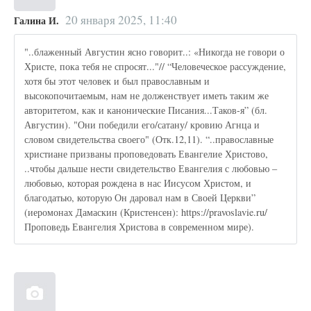
20 января 2025, 11:40
Галина И.
"..блаженный Августин ясно говорит..: «Никогда не говори о
Христе, пока тебя не спросят..."// “Человеческое рассуждение,
хотя бы этот человек и был православным и
высокопочитаемым, нам не долженствует иметь таким же
авторитетом, как и канонические Писания...Таков-я” (бл.
Августин). "Они победили его/сатану/ кровию Агнца и
словом свидетельства своего" (Отк.12,11). “..православные
христиане призваны проповедовать Евангелие Христово,
..чтобы дальше нести свидетельство Евангелия с любовью –
любовью, которая рождена в нас Иисусом Христом, и
благодатью, которую Он даровал нам в Своей Церкви”
(иеромонах Дамаскин (Кристенсен): https://pravoslavie.ru/
Проповедь Евангелия Христова в современном мире).