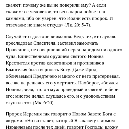
скажет: почему же вы не поверили ему? А если
скажем: от человеков, то весь народ побьет нас
камнями, ибо он уверен, что Иоанн есть пророк. И
отвечали: не знаем откуда» (Лк. 20: 5–7).
Случай этот достоин внимания. Ведь тех, кто лукаво
преследовал Спасителя, заставил замолчать
Праведник, не совершивший перед народом ни одного
чуда. Единственным оружием святого Иоанна
Крестителя против клеветников и противников
Евангелия была верность Богу. Даже Ирод,
обличаемый Предтечею и много от него претерпевая,
все же не решался его умертвить. Наоборот, «боялся
Иоанна, зная, что он муж праведный и святой, и берег
его; многое делал, слушаясь его, и с удовольствием
слушал его» (Мк. 6:20).
Пророк Иеремия так говорит о Новом Завете Бога с
людьми: «Но вот завет, который Я заключу с домом
Израилевым после тех дней, говорит Господь: вложу