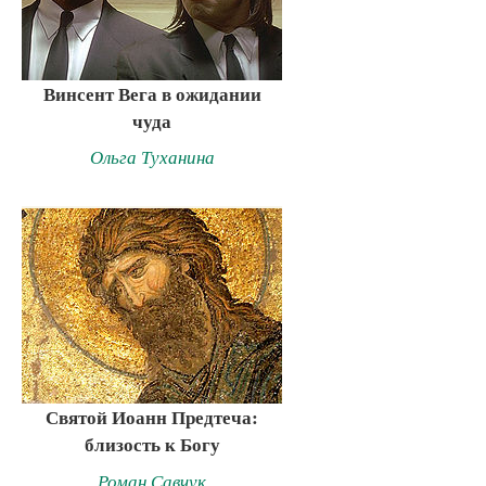
Винсент Вега в ожидании
чуда
Ольга Туханина
Святой Иоанн Предтеча:
близость к Богу
Роман Савчук