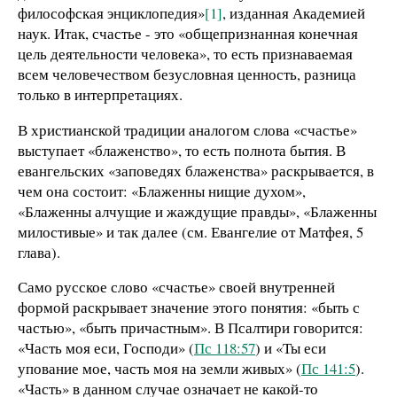
философская энциклопедия»
[1]
, изданная Академией
наук. Итак, счастье - это «общепризнанная конечная
цель деятельности человека», то есть признаваемая
всем человечеством безусловная ценность, разница
только в интерпретациях.
В христианской традиции аналогом слова «счастье»
выступает «блаженство», то есть полнота бытия. В
евангельских «заповедях блаженства» раскрывается, в
чем она состоит: «Блаженны нищие духом»,
«Блаженны алчущие и жаждущие правды», «Блаженны
милостивые» и так далее (см. Евангелие от Матфея, 5
глава).
Само русское слово «счастье» своей внутренней
формой раскрывает значение этого понятия: «быть с
частью», «быть причастным». В Псалтири говорится:
«Часть моя еси, Господи» (
Пс 118:57
) и «Ты еси
упование мое, часть моя на земли живых» (
Пс 141:5
).
«Часть» в данном случае означает не какой-то