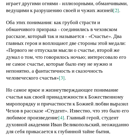
играет другими огнями - иллюзорными, обманчивыми,
ведущими к разрушению своей и чужих жизней
[2]
.
Оба этих понимания: как грубой страсти и
обманчивого призрака - соединились в чеховском
рассказе, который так и называется - «Счастье». Два
главных героя и воплощают две стороны этой медали:
«Первого не отпускали мысли о счастье, второй же
думал о том, что говорилось ночью; интересовало его
не самое счастье, которые было ему не нужно и
непонятно, а фантастичность и сказочность
человеческого счастья»
[3]
.
Но самое яркое и жизнеутверждающее понимание
счастья как своей принадлежности к Божественному
миропорядку и причастности к Божией любви выразил
Чехов в рассказе «Студент». Известно, что это было его
любимое произведение
[4]
. Главный герой, студент
духовной академии Иван Великопольский, неожиданно
для себя прикасается к глубинной тайне бытия,