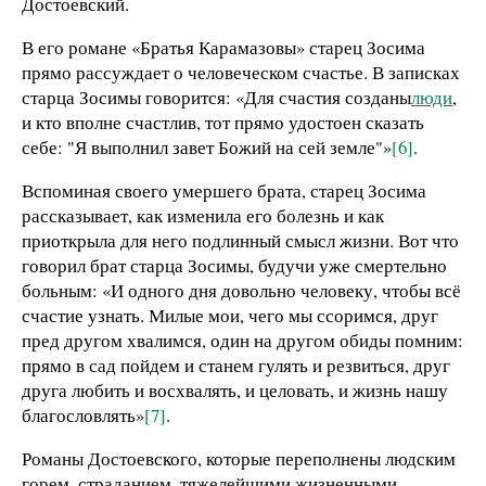
Достоевский.
В его романе «Братья Карамазовы» старец Зосима
прямо рассуждает о человеческом счастье. В записках
старца Зосимы говорится: «Для счастия созданы
люди
,
и кто вполне счастлив, тот прямо удостоен сказать
себе: "Я выполнил завет Божий на сей земле"»
[6]
.
Вспоминая своего умершего брата, старец Зосима
рассказывает, как изменила его болезнь и как
приоткрыла для него подлинный смысл жизни. Вот что
говорил брат старца Зосимы, будучи уже смертельно
больным: «И одного дня довольно человеку, чтобы всё
счастие узнать. Милые мои, чего мы ссоримся, друг
пред другом хвалимся, один на другом обиды помним:
прямо в сад пойдем и станем гулять и резвиться, друг
друга любить и восхвалять, и целовать, и жизнь нашу
благословлять»
[7]
.
Романы Достоевского, которые переполнены людским
горем, страданием, тяжелейшими жизненными