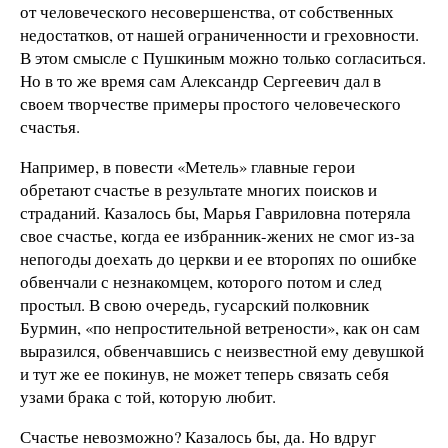
от человеческого несовершенства, от собственных
недостатков, от нашей ограниченности и греховности.
В этом смысле с Пушкиным можно только согласиться.
Но в то же время сам Александр Сергеевич дал в
своем творчестве примеры простого человеческого
счастья.
Например, в повести «Метель» главные герои
обретают счастье в результате многих поисков и
страданий. Казалось бы, Марья Гавриловна потеряла
свое счастье, когда ее избранник-жених не смог из-за
непогоды доехать до церкви и ее второпях по ошибке
обвенчали с незнакомцем, которого потом и след
простыл. В свою очередь, гусарский полковник
Бурмин, «по непростительной ветрености», как он сам
выразился, обвенчавшись с неизвестной ему девушкой
и тут же ее покинув, не может теперь связать себя
узами брака с той, которую любит.
Счастье невозможно? Казалось бы, да. Но вдруг