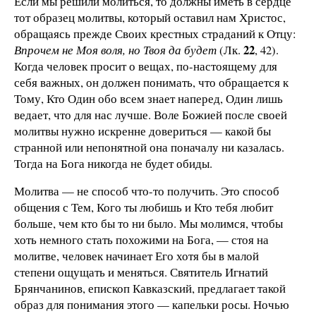
Если мы решили молиться, то должны иметь в сердце
тот образец молитвы, который оставил нам Христос,
обращаясь прежде Своих крестных страданий к Отцу:
22
Впрочем не Моя воля, но Твоя да будет
(Лк.
, 42).
Когда человек просит о вещах, по-настоящему для
себя важных, он должен понимать, что обращается к
Тому, Кто Один обо всем знает наперед, Один лишь
ведает, что для нас лучше. Воле Божией после своей
молитвы нужно искренне довериться — какой бы
странной или непонятной она поначалу ни казалась.
Тогда на Бога никогда не будет обиды.
Молитва — не способ что-то получить. Это способ
общения с Тем, Кого ты любишь и Кто тебя любит
больше, чем кто бы то ни было. Мы молимся, чтобы
хоть немного стать похожими на Бога, — стоя на
молитве, человек начинает Его хотя бы в малой
степени ощущать и меняться. Святитель Игнатий
Брянчанинов, епископ Кавказский, предлагает такой
образ для понимания этого — капельки росы. Ночью