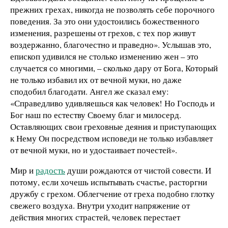
прежних грехах, никогда не позволять себе порочного
поведения. За это они удостоились божественного
изменения, разрешены от грехов, с тех пор живут
воздержанно, благочестно и праведно». Услышав это,
епископ удивился не столько изменению жен – это
случается со многими, – сколько дару от Бога, Который
не только избавил их от вечной муки, но даже
сподобил благодати. Ангел же сказал ему:
«Справедливо удивляешься как человек! Но Господь и
Бог наш по естеству Своему благ и милосерд.
Оставляющих свои греховные деяния и приступающих
к Нему Он посредством исповеди не только избавляет
от вечной муки, но и удостаивает почестей».
Мир и
радость
души рождаются от чистой совести. И
потому, если хочешь испытывать счастье, расторгни
дружбу с грехом. Облегчение от греха подобно глотку
свежего воздуха. Внутри уходит напряжение от
действия многих страстей, человек перестает