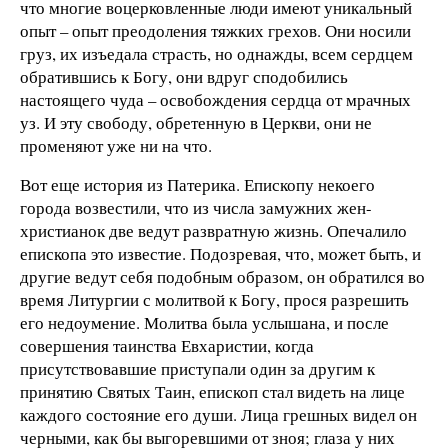
что многие воцерковленные люди имеют уникальный
опыт – опыт преодоления тяжких грехов. Они носили
груз, их изъедала страсть, но однажды, всем сердцем
обратившись к Богу, они вдруг сподобились
настоящего чуда – освобождения сердца от мрачных
уз. И эту свободу, обретенную в Церкви, они не
променяют уже ни на что.
Вот еще история из Патерика. Епископу некоего
города возвестили, что из числа замужних жен-
христианок две ведут развратную жизнь. Опечалило
епископа это известие. Подозревая, что, может быть, и
другие ведут себя подобным образом, он обратился во
время Литургии с молитвой к Богу, прося разрешить
его недоумение. Молитва была услышана, и после
совершения таинства Евхаристии, когда
присутствовавшие приступали один за другим к
принятию Святых Таин, епископ стал видеть на лице
каждого состояние его души. Лица грешных видел он
черными, как бы выгоревшими от зноя; глаза у них