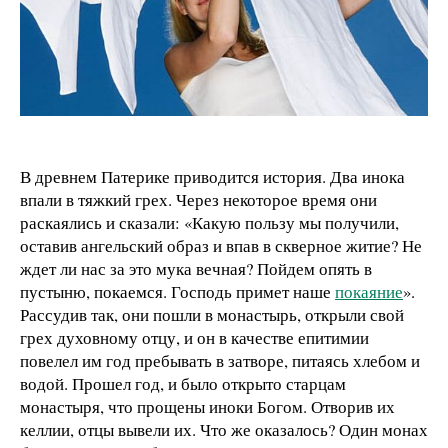
В древнем Патерике приводится история. Два инока
впали в тяжкий грех. Через некоторое время они
раскаялись и сказали: «Какую пользу мы получили,
оставив ангельский образ и впав в скверное житие? Не
ждет ли нас за это мука вечная? Пойдем опять в
пустыню, покаемся. Господь примет наше
покаяние
».
Рассудив так, они пошли в монастырь, открыли свой
грех духовному отцу, и он в качестве епитимии
повелел им год пребывать в затворе, питаясь хлебом и
водой. Прошел год, и было открыто старцам
монастыря, что прощены иноки Богом. Отворив их
келлии, отцы вывели их. Что же оказалось? Один монах