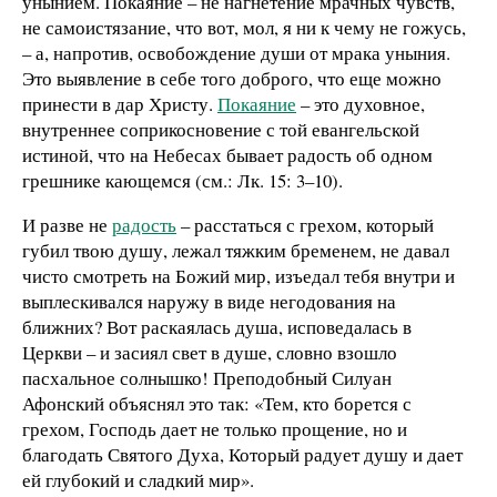
унынием. Покаяние – не нагнетение мрачных чувств,
не самоистязание, что вот, мол, я ни к чему не гожусь,
– а, напротив, освобождение души от мрака уныния.
Это выявление в себе того доброго, что еще можно
принести в дар Христу.
Покаяние
– это духовное,
внутреннее соприкосновение с той евангельской
истиной, что на Небесах бывает радость об одном
грешнике кающемся (см.: Лк. 15: 3–10).
И разве не
радость
– расстаться с грехом, который
губил твою душу, лежал тяжким бременем, не давал
чисто смотреть на Божий мир, изъедал тебя внутри и
выплескивался наружу в виде негодования на
ближних? Вот раскаялась душа, исповедалась в
Церкви – и засиял свет в душе, словно взошло
пасхальное солнышко! Преподобный Силуан
Афонский объяснял это так: «Тем, кто борется с
грехом, Господь дает не только прощение, но и
благодать Святого Духа, Который радует душу и дает
ей глубокий и сладкий мир».