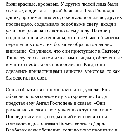
были красные, кровавые. У других людей лица были
светлые, а одежды – яркой белизны. Тело Господне
одних, принимавших его, сожигало и опаляло, других
просвещало, соделывало подобными свету; входя в
уста, оно разливало свет по всему телу. Наконец
подошли и те две женщины, которые были обвинены
перед епископом, тем большее обратил он на них
внимание. Он увидел, что они приступают к Святому
Таинству со светлыми и чистыми лицами, облеченные
в мантии необыкновенной белизны. Когда они
сделались причастницами Таинства Христова, то как
бы осветил их свет.
Снова обратился епископ к молитве, умоляя Бога
объяснить показанное ему в откровении. Тогда
предстал ему Ангел Господень и сказал: «Они
раскаялись в своих поступках и отступили от них.
Посредством слез, воздыханий и исповеди они
соделались достойными Божественного Дара.
Вдобавок дали обещание: если получат прощение в