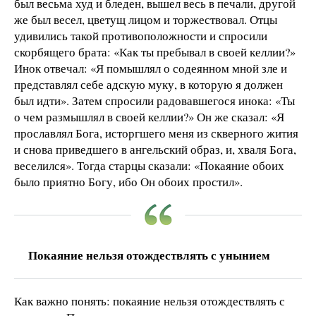
был весьма худ и бледен, вышел весь в печали, другой
же был весел, цветущ лицом и торжествовал. Отцы
удивились такой противоположности и спросили
скорбящего брата: «Как ты пребывал в своей келлии?»
Инок отвечал: «Я помышлял о содеянном мной зле и
представлял себе адскую муку, в которую я должен
был идти». Затем спросили радовавшегося инока: «Ты
о чем размышлял в своей келлии?» Он же сказал: «Я
прославлял Бога, исторгшего меня из скверного жития
и снова приведшего в ангельский образ, и, хваля Бога,
веселился». Тогда старцы сказали: «Покаяние обоих
было приятно Богу, ибо Он обоих простил».
Покаяние нельзя отождествлять с унынием
Как важно понять: покаяние нельзя отождествлять с