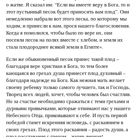
о жатве. Я сказал им: “Если вы имеете веру в Бога, то и
этот пустынный песок будет приносить вам плод”. Они
немедленно набрали вот этого песка, по которому мы
ходим, и принесли к нам, прося нашего благословения.
Когда я помолился, чтобы было по вере их, они
посеяли песок на полях вместе с хлебом, и земля их
стала плодороднее всякой земли в Египте».
Если же обыкновенный песок принес такой плод –
благодаря вере христиан в Бога, то тем более
кающаяся во грехах душа принесет плод духовный –
благодаря надежде на Бога. Как нежная мать желает
своему ребенку только самого лучшего, так и Господь,
Творец всех людей, хочет, чтобы человек был счастлив.
Но за счастье необходимо сражаться с теми грехами и
дурными привычками, которые отнимают нас у нашего
Небесного Отца, приковывают к себе. И пусть первой
победой станет искренняя исповедь, с раскаянием в
своих грехах. Плод этого раскаяния – радость души, а
плод расставания с грехом – жизнь вечная!