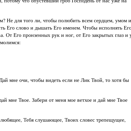
, потому что опустевший гроб Господень от нас уже на
ом? Не для того ли, чтобы полюбить всем сердцем, умом 
ь Его слово и дышать Его именем. Чтобы исполнять Ег
а. От Его пронзенных рук и ног, от Его закрытых глаз и 
омолимся:
Дай мне очи, чтобы видеть если не Лик Твой, то хотя бы
дай мне Твое. Забери от меня мое ветхое и дай мне Твое
я любящее, Тебя слушающее, Твоих словес трепещущее,