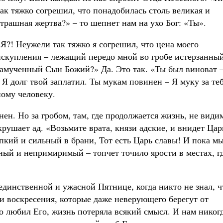
так тяжко согрешил, что понадобилась столь великая и
страшная жертва?» – то шепнет нам на ухо Бог: «Ты».
«Я?! Неужели так тяжко я согрешил, что цена моего
искупления – лежащий передо мной во гробе истерзанны
замученный Сын Божий?» Да. Это так. «Ты был виноват 
 Я долг твой заплатил. Ты мукам повинен – Я муку за те
ному человеку.
нен. Но за гробом, там, где продолжается жизнь, не види
крушает ад. «Возьмите врата, князи адские, и внидет Цар
епкий и сильный в брани, Тот есть Царь славы! И пока м
ный и непримиримый – топчет точило ярости в местах, г
единственной и ужасной Пятнице, когда никто не знал, ч
и воскресения, которые даже неверующего берегут от
кто любил Его, жизнь потеряла всякий смысл. И нам никог