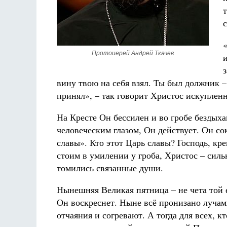
Протоиерей Андрей Ткачев
вину твою на себя взял. Ты был должник –
принял», – так говорит Христос искуплен
На Кресте Он бессилен и во гробе бездыха
человеческим глазом, Он действует. Он со
славы». Кто этот Царь славы? Господь, кр
стоим в умилении у гроба, Христос – силь
томились связанные души.
Нынешняя Великая пятница – не чета той 
Он воскреснет. Ныне всё пронизано лучам
отчаяния и согревают. А тогда для всех, 