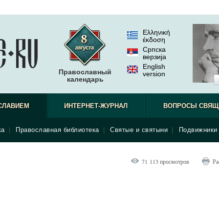
Ελληνική
έκδοση
Српска
верзиjа
English
Православный
version
календарь
СЛАВИЕМ
ИНТЕРНЕТ-ЖУРНАЛ
ВОПРОСЫ СВЯЩ
ка
|
Православная библиотека
|
Святые и святыни
|
Подвижники 
71 113 просмотров
Ра