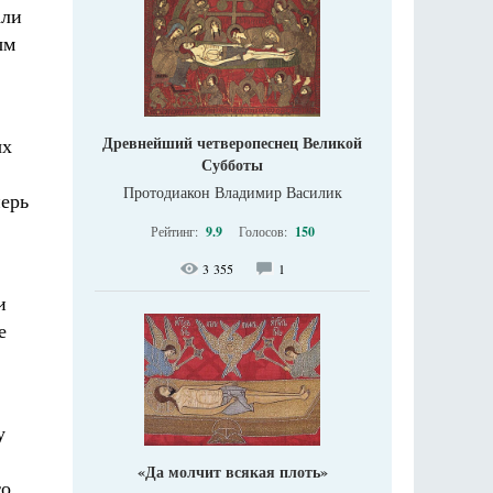
али
ым
Древнейший четверопеснец Великой
ых
Субботы
Протодиакон Владимир Василик
перь
Рейтинг:
9.9
Голосов:
150
3 355
1
и
е
у
«Да молчит всякая плоть»
то