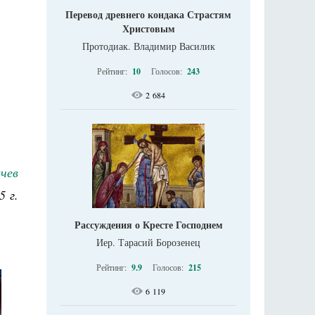
Перевод древнего кондака Страстям
Христовым
Протодиак. Владимир Василик
Рейтинг:
10
Голосов:
243
2 684
чев
5 г.
Рассуждения о Кресте Господнем
Иер. Тарасий Борозенец
Рейтинг:
9.9
Голосов:
215
6 119