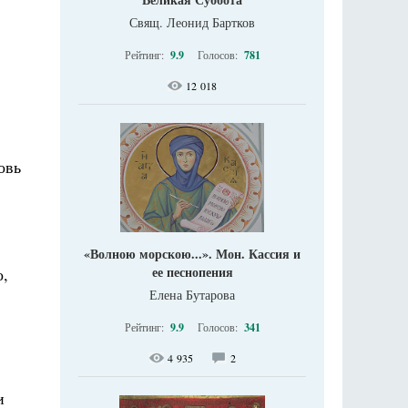
Свящ. Леонид Бартков
Рейтинг:
9.9
Голосов:
781
12 018
овь
«Волною морскою...». Мон. Кассия и
ее песнопения
о,
Елена Бутарова
Рейтинг:
9.9
Голосов:
341
4 935
2
и