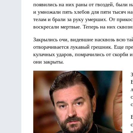
появились на них раны от гвоздей, были 
и умножали пять хлебов для пяти тысяч на
телам и брали за руку умерших. От прикос
воскресали мертвые. Теперь на них сквозны
Закрылись очи, видевшие насквозь всю тай
отворачивается лукавый грешник. Еще пр
кулачных ударов, помрачились от скорби 
они закрыты.