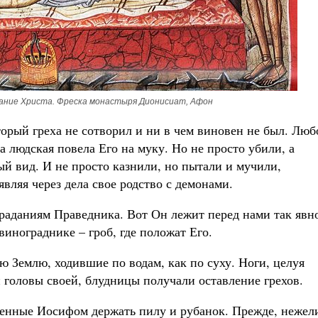
ание Христа. Фреска монастыря Дионисиат, Афон
орый греха не сотворил и ни в чем виновен не был. Люб
ба людская повела Его на муку. Но не просто убили, а
ый вид. И не просто казнили, но пытали и мучили,
являя через дела свое родство с демонами.
раданиям Праведника. Вот Он лежит перед нами так явн
винограднике – гроб, где положат Его.
ю Землю, ходившие по водам, как по суху. Ноги, целуя
головы своей, блудницы получали оставление грехов.
ученные Иосифом держать пилу и рубанок. Прежде, нежел