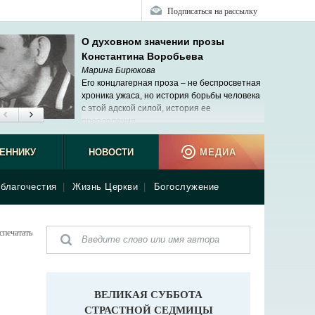
Подписаться на рассылку
О духовном значении прозы
Константина Воробьева
Марина Бирюкова
Его концлагерная проза – не беспросветная
хроника ужаса, но история борьбы человека
с этой адской силой, история ее
преодоления.
ЕННИКУ
НОВОСТИ
МЕДИА
благочестия
|
Жизнь Церкви
|
Богослужение
спечатать
ВЕЛИКАЯ СУББОТА
СТРАСТНОЙ СЕДМИЦЫ