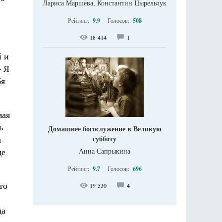
Лариса Маршева, Константин Цырельчук
Рейтинг:
9.9
Голосов:
508
18 414
1
й и
– Я
бя
мая
ь
Домашнее богослужение в Великую
ы
субботу
де
Анна Сапрыкина
Рейтинг:
9.7
Голосов:
696
то
19 530
4
да