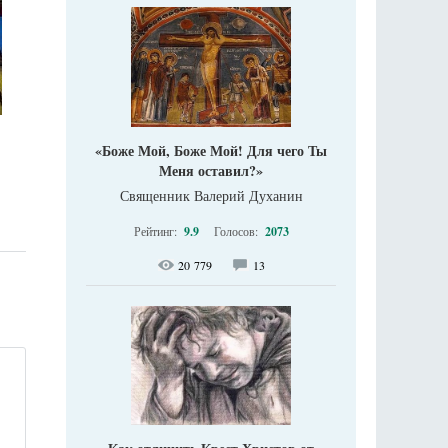
«Боже Мой, Боже Мой! Для чего Ты
Меня оставил?»
Священник Валерий Духанин
Рейтинг:
9.9
Голосов:
2073
20 779
13