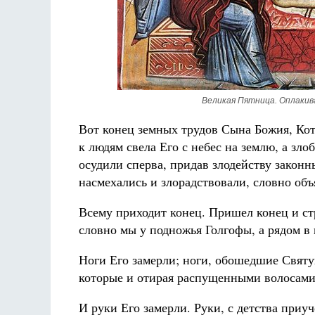
Великая Пятница. Оплакив
Вот конец земных трудов Сына Божия, Кот
к людям свела Его с небес на землю, а зло
осудили сперва, придав злодейству законн
насмехались и злорадствовали, словно объ
Всему приходит конец. Пришел конец и ст
словно мы у подножья Голгофы, а рядом в 
Ноги Его замерли; ноги, обошедшие Святу
которые и отирая распущенными волосами 
И руки Его замерли. Руки, с детства при