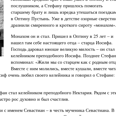
послушником, а Стефану пришлось помогать
старшему брату и лишь изредка утешаться поездка
в Оптину Пустынь. Уже в детстве озорные сверстн
дразнили смиренного и кроткого сироту «монахом»
Монахом он и стал. Пришел в Оптину в 25 лет – и
нашел там себе настоящего отца – старца Иосифа.
Господь даровал юноше великую милость – он стал
келейником преподобного Иосифа. Позднее Стефан
вспоминал: «Жили мы со старцем как с родным отц
Вместе с ним молились, вместе кушали, вместе чит
сиф очень любил своего келейника и говорил о Стефане:
фан стал келейником преподобного Нектария. Рядом с э
стро рос духовно и был счастлив.
хи с именем Севастиан – в честь мученика Севастиана. В