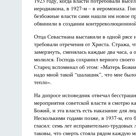
1923 году, когда власти потребовали выс
иеродиакона, в 1927-м – в иеромонаха. Гон
безбожные власти сами нашли им новое п
обвинили в создании контрреволюционной
Отца Севастиана выставили в одной рясе 
требовали отречения от Христа. Стража, ч
замерзнуть, сменялась каждые два часа, а о
молился. Господь сохранил верного своего
Старец вспоминал об этом: «Матерь Божи
надо мной такой “шалашик”, что мне было
тепло».
На допросе исповедник отвечал бесстрашн
мероприятия советской власти я смотрю ка
Божий, и эта власть есть наказание для лю
Несколькими годами позже, в 1937-м, его 
гласил: семь лет исправительно-трудовых 
таковы, что смерть стояла рядом каждую м