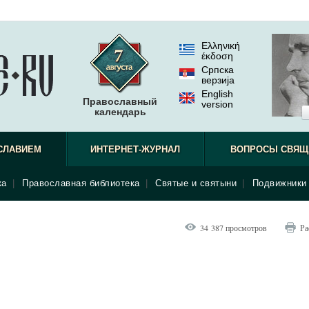
Ελληνική
έκδοση
Српска
верзиjа
English
Православный
version
календарь
СЛАВИЕМ
ИНТЕРНЕТ-ЖУРНАЛ
ВОПРОСЫ СВЯЩ
ка
|
Православная библиотека
|
Святые и святыни
|
Подвижники 
34 387 просмотров
Ра