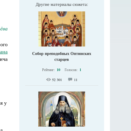
Другие материалы сюжета:
ёва
ого
ана
Собор преподобных Оптинских
ича
старцев
Рейтинг:
10
Голосов:
1
52 301
11
,
я у
ал