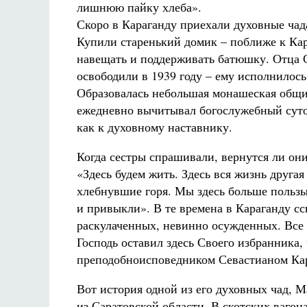
лишнюю пайку хлеба».
Скоро в Караганду приехали духовные чад
Купили старенький домик – поближе к Кар
навещать и поддерживать батюшку. Отца 
освободили в 1939 году – ему исполнилось
Образовалась небольшая монашеская общи
ежедневно вычитывал богослужебный суточ
как к духовному наставнику.
Когда сестры спрашивали, вернутся ли они
«Здесь будем жить. Здесь вся жизнь друга
хлебнувшие горя. Мы здесь больше пользы 
и привыкли». В те времена в Караганду с
раскулаченных, невинно осужденных. Все 
Господь оставил здесь Своего избранника, 
преподобноисповедником Севастианом Ка
Вот история одной из его духовных чад, 
из Саратовской области. В скотских вагон