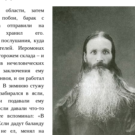
 области, затем
 побои, барак с
на отправили на
ь хранил его.
 послушания, куда
телей. Иеромонах
торожем склада – и
в нечеловеческих
 заключения ему
нвоя, и он работал
а. В зимнюю стужу
забирался в ясли,
ли подавали ему
сли давали что-то
ее вспоминал: «В
Если дадут баланду
 не ел, менял на