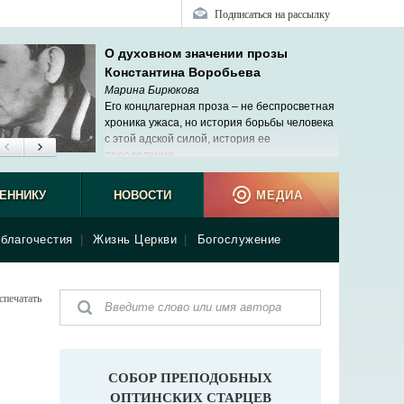
Подписаться на рассылку
О духовном значении прозы
Константина Воробьева
Марина Бирюкова
Его концлагерная проза – не беспросветная
хроника ужаса, но история борьбы человека
с этой адской силой, история ее
преодоления.
ЕННИКУ
НОВОСТИ
МЕДИА
благочестия
|
Жизнь Церкви
|
Богослужение
спечатать
СОБОР ПРЕПОДОБНЫХ
ОПТИНСКИХ СТАРЦЕВ