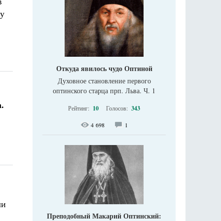
в
ду
Откуда явилось чудо Оптиной
Духовное становление первого
оптинского старца прп. Льва. Ч. 1
.
Рейтинг:
10
Голосов:
343
4 698
1
ли
Преподобный Макарий Оптинский: