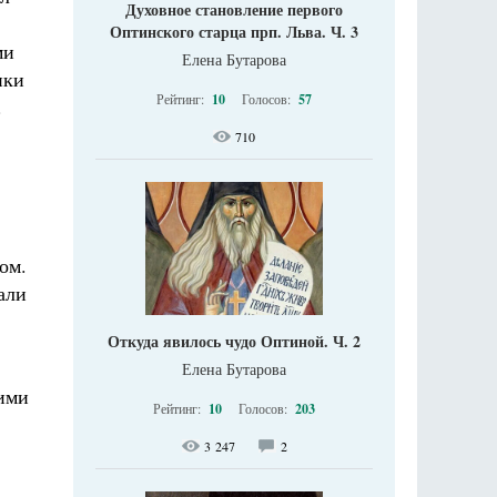
Духовное становление первого
Оптинского старца прп. Льва. Ч. 3
ми
Елена Бутарова
ики
Рейтинг:
10
Голосов:
57
.
710
ом.
али
Откуда явилось чудо Оптиной. Ч. 2
Елена Бутарова
тими
Рейтинг:
10
Голосов:
203
3 247
2