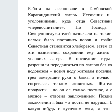
Работа на лесоповале в Тамбовской
Карагандинский лагерь. Истязания и
уголовниками, куда отца Севастиа
«перевоспитание». Но Господ
Священнослужителей назначали на такие
нельзя было поставить воров и граби
Севастиан становится хлеборезом, затем с
эти назначения сохранили ему жизнь 
условиях лагеря. В последние годы
разрешили передвигаться по лагерю без ко
водовозом – возил воду жителям поселк
грел замерзшие руки о быка, а ночью 
согреваясь теплом животных. Жите
продукты – но он ел только постное, а е
мясное – отвозил заключенным. Поздн
заключении я был – а посты не нарушал. 
какую-нибудь с кусочком мяса, я это