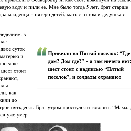
евую воду и пили ее. Мне было тогда 5 лет, брат старше
 два младенца – пятеро детей, мать с отцом и дедушка с
леделием, в
нас
 двое суток
Привезли на Пятый поселок: “Где
 матерью и
дом? Дом где?” – а там ничего нет
поселок:
шест стоит с надписью “Пятый
: шест стоит
поселок”, и солдаты охраняют
храняют,
талы
ли, как
жили до
ров пятьдесят. Брат утром проснулся и говорит: “Мама, 
дед уже умер.