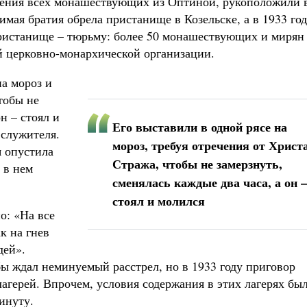
еления всех монашествующих из Оптиной, рукоположили 
имая братия обрела пристанище в Козельске, а в 1933 го
ристанище – тюрьму: более 50 монашествующих и мирян
 церковно-монархической организации.
на мороз и
тобы не
н – стоял и
Его выставили в одной рясе на
 служителя.
мороз, требуя отречения от Христа
я опустила
Стража, чтобы не замерзнуть,
 в нем
сменялась каждые два часа, а он –
стоял и молился
о: «На все
к на гнев
дей».
бы ждал неминуемый расстрел, но в 1933 году приговор
лагерей. Впрочем, условия содержания в этих лагерях бы
инуту.