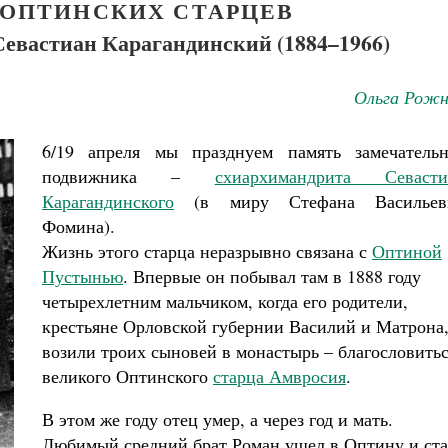
ОПТИНСКИХ СТАРЦЕВ
евастиан Карагандинский (1884–1966)
Ольга Рожн
6/19 апреля мы празднуем память замечательн
подвижника –
схиархимандрита Севасти
Карагандинского
(в миру Стефана Васильев
Фомина).
Жизнь этого старца неразрывно связана с
Оптиной
Пустынью
. Впервые он побывал там в 1888 году
четырехлетним мальчиком, когда его родители,
крестьяне Орловской губернии Василий и Матрона
возили троих сыновей в монастырь – благословитьс
великого Оптинского
старца Амвросия
.
В этом же году отец умер, а через год и мать.
Любимый средний брат Роман ушел в Оптину и ст