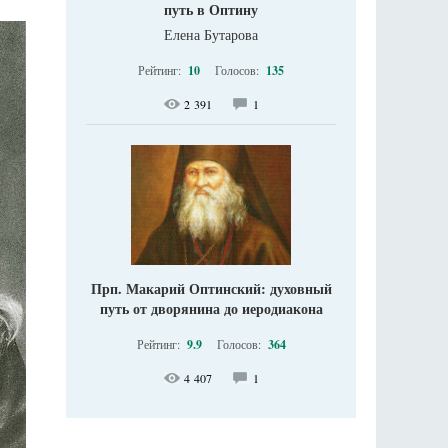
путь в Оптину
Елена Бутарова
Рейтинг:
10
Голосов:
135
2 391
1
Прп. Макарий Оптинский: духовный
путь от дворянина до иеродиакона
Рейтинг:
9.9
Голосов:
364
4 407
1