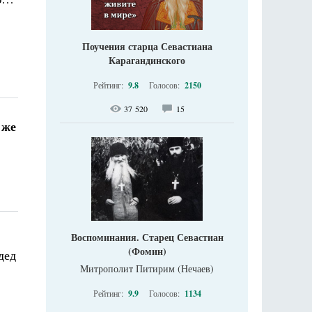
Поучения старца Севастиана
Карагандинского
Рейтинг:
9.8
Голосов:
2150
37 520
15
 же
:
Воспоминания. Старец Севастиан
(Фомин)
дед
Митрополит Питирим (Нечаев)
Рейтинг:
9.9
Голосов:
1134