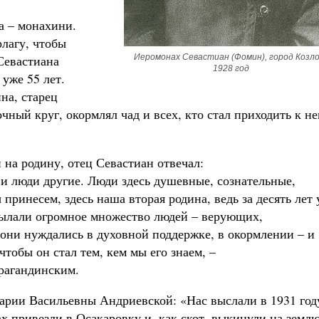
а – монахини.
лагу, чтобы
Севастиана
Иеромонах Севастиан (Фомин), город Козлов
1928 год
 уже 55 лет.
на, старец
ный круг, окормлял чад и всех, кто стал приходить к н
 на родину, отец Севастиан отвечал:
я и люди другие. Люди здесь душевные, сознательные,
принесем, здесь наша вторая родина, ведь за десять лет
сылали огромное множество людей – верующих,
они нуждались в духовной поддержке, в окормлении – и
чтобы он стал тем, кем мы его знаем, –
рагандинским.
Марии Васильевны Андриевской: «Нас выслали в 1931 год
ах привезли в Осакаровку и, как скот, выкинули на зем