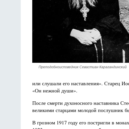
Преподобноисповедник Севастиан Карагандинский
или слушали его наставления». Старец Ио
«Он нежной души».
После смерти духоносного наставника Сте
великими старцами молодой послушник бы
В грозном 1917 году его постригли в мона