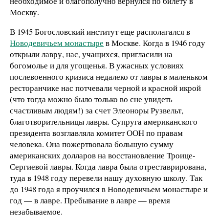
необходимое и благополучно вернулся по билету в
Москву.
В 1945 Богословский институт еще располагался в
Новодевичьем монастыре
в Москве. Когда в 1946 году
открыли лавру, нас, учащихся, пригласили на
богомолье и для угощенья. В ужасных условиях
послевоенного кризиса недалеко от лавры в маленьком
ресторанчике нас потчевали черной и красной икрой
(что тогда можно было только во сне увидеть
счастливым людям!) за счет Элеоноры Рузвельт,
благотворительницы лавры. Супруга американского
президента возглавляла комитет ООН по правам
человека. Она пожертвовала большую сумму
американских долларов на восстановление Троице-
Сергиевой лавры. Когда лавра была отреставрирована,
туда в 1948 году перевели нашу духовную школу. Так
до 1948 года я проучился в Новодевичьем монастыре и
год — в лавре. Пребывание в лавре — время
незабываемое.