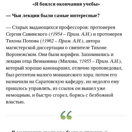
«Я боялся окончания учебы»
— Чьи лекции были самые интересные?
— Старых выдающихся профессоров: протоиерея
Сергия Савинского (
†1954 – Прим. А.Н.
) и протоиерея
Тихона Попова (
†1962 – Прим. А.Н.
), автора
магистерской диссертации о святителе Тихоне
Воронежском. Они были корифеи. Запомнились и
лекции отца Вениамина (Милова,
†1955 – Прим. А.Н.
),
который хорошо канонаршил, отлично проповедовал,
был регентом малого монашеского хора, потом его
назначили на Саратовскую кафедру, но недолго ему
пришлось управлять, из ссылок он вышел уже
немощным, и быстро сгорел, борясь с безбожной
властью.