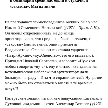
В семинарии среди нас были и стукачи, и
«сексоты». Мы их знали
Из преподавателей-исповедников Божиих был у нас
Николай Семенович Никольский (
†1974 – Прим. А.Н.
).
Он любил откровенничать, не до конца
ориентировался, что среди нас были и стукачи, и
«сексоты» (мы их знали, один приехал из
Владивостока, Стасюк, он так ставил ударения:
«ПатриАрхия», «духОвенство», это его выдавало).
Приходит Николай Сергеевич и говорит: «Ну-с (он
любил говорить «ну-с»), еду и читаю: «За здание на
Котельнической набережной архитектору дали
большую награду». И за что спрашивается?» Ну, разве
можно было так отзываться о власти в те времена
вслух?!
Интересные лекции читали нам выпускники Казанской
Духовной академии — отец Александр Ветелев
(
†1976