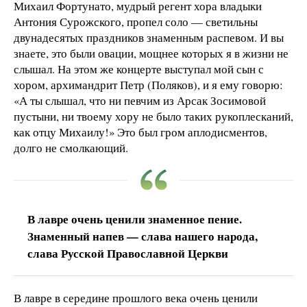
Михаил Фортунато, мудрый регент хора владыки
Антония Сурожского, пропел соло — светильны
двунадесятых праздников знаменным распевом. И вы
знаете, это были овации, мощнее которых я в жизни не
слышал. На этом же концерте выступал мой сын с
хором, архимандрит Петр (Поляков), и я ему говорю:
«А ты слышал, что ни певчим из Арсак Зосимовой
пустыни, ни твоему хору не было таких рукоплесканий,
как отцу Михаилу!» Это был гром аплодисментов,
долго не смолкающий.
В лавре очень ценили знаменное пение.
Знаменный напев — слава нашего народа,
слава Русской Православной Церкви
В лавре в середине прошлого века очень ценили