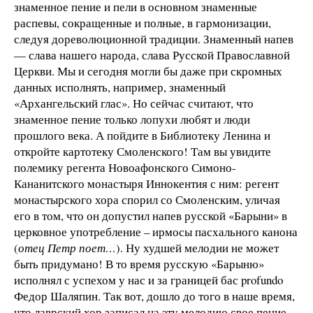
знаменное пение и пели в основном знаменные
распевы, сокращенные и полные, в гармонизации,
следуя дореволюционной традиции. Знаменный напев
— слава нашего народа, слава Русской Православной
Церкви. Мы и сегодня могли бы даже при скромных
данных исполнять, например, знаменный
«Архангельский глас». Но сейчас считают, что
знаменное пение только лопухи любят и люди
прошлого века. А пойдите в Библиотеку Ленина и
откройте картотеку Смоленского! Там вы увидите
полемику регента Новоафонского Симоно-
Кананитского монастыря Иннокентия с ним: регент
монастырского хора спорил со Смоленским, уличая
его в том, что он допустил напев русской «Барыни» в
церковное употребление – ирмосы пасхального канона
(
отец Петр поет…
). Ну худшей мелодии не может
быть придумано! В то время русскую «Барыню»
исполнял с успехом у нас и за границей бас profundo
Федор Шаляпин. Так вот, дошло до того в наше время,
что лаврский хор записал на эту мелодию свое пение.