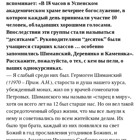
вспоминает: «В 18 часов в Успенском
академическом храме вечернее богослужение, в
котором каждый день принимали участие 10
человек, обладавших хорошими голосами.
Впоследствии эти группы стали называться
“десятками”. Руководителями “десяток” были
учащиеся старших классов … особенно
запомнились Шиманский, Деревянко и Каменяка».
Расскажите, пожалуйста, о тех, с кем вы пели, о
ваших однокурсниках.
— Я слабый среди них был. Гермоген Шиманский
(
†1970 – Прим. А.Н
.), староста и душа нашего курса,
убежденный монах, жил он у врачей-гомеопатов
Петровых. Шиманского мы называли «старец в миру»,
хотя он всего лет на 12 был старше нас. Но он вел такой
сосредоточенный образ жизни, что мы все льнули к
нему и советовались по всем житейским делам. Их
было три брата, каждый из них появлялся на свет
Божий в год прославления угодников Божиих, и
мамочка Анастасия Ивановна Слабенко называла их