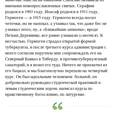
именами новопрославленных святых. Серафим
родился в 1903 году, Иоасаф родился в 1911 году,
Гермоген — в 1915 году. Гермоген всегда носил
четочки, но не напоказ, а утаивал так, что даже бес не
узнавал этого, ну, а «ближайшие шпионы», вроде
Петьки Деревянко, все равно узнавали (
смеется
). К
несчастью, Гермоген страдал открытой формой
туберкулеза, и после третьего курса администрация с
моего согласия поручила мне сопровождать его на
Северный Кавказ в Тиберду, в противотуберкулезный
санаторий, и я возил его туда. Ничего не прихватил из
его бацилл, и мы благополучно перешли на четвертый
курс. Он был идеальным человеком: больной, он
добровольно руководил студенческой практикой и
левым студенческим хором, написал курсы по
нравственному богословию, по литургике.