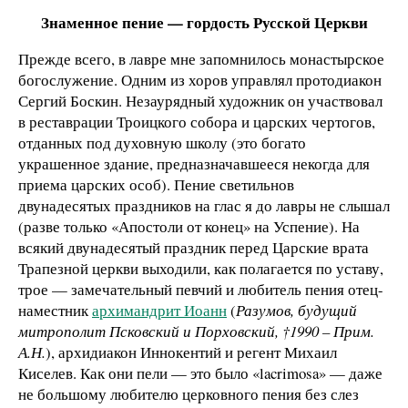
Знаменное пение — гордость Русской Церкви
Прежде всего, в лавре мне запомнилось монастырское
богослужение. Одним из хоров управлял протодиакон
Сергий Боскин. Незаурядный художник он участвовал
в реставрации Троицкого собора и царских чертогов,
отданных под духовную школу (это богато
украшенное здание, предназначавшееся некогда для
приема царских особ). Пение светильнов
двунадесятых праздников на глас я до лавры не слышал
(разве только «Апостоли от конец» на Успение). На
всякий двунадесятый праздник перед Царские врата
Трапезной церкви выходили, как полагается по уставу,
трое — замечательный певчий и любитель пения отец-
наместник
архимандрит Иоанн
(
Разумов, будущий
митрополит Псковский и Порховский,
†1990 – Прим.
А.Н.
), архидиакон Иннокентий и регент Михаил
Киселев. Как они пели — это было «lacrimosa» — даже
не большому любителю церковного пения без слез