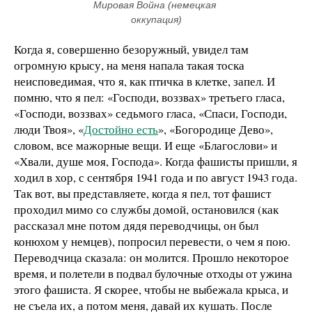
Мировая Война (немецкая 
оккупация)
Когда я, совершенно безоружный, увидел там
огромную крысу, на меня напала такая тоска
неисповедимая, что я, как птичка в клетке, запел. И
помню, что я пел: «Господи, воззвах» третьего гласа,
«Господи, воззвах» седьмого гласа, «Спаси, Господи,
люди Твоя», «
Достойно есть
», «Богородице Дево»,
словом, все мажорные вещи. И еще «Благослови» и
«Хвали, душе моя, Господа». Когда фашисты пришли, я
ходил в хор, с сентября 1941 года и по август 1943 года.
Так вот, вы представляете, когда я пел, тот фашист
проходил мимо со службы домой, остановился (как
рассказал мне потом дядя переводчицы, он был
конюхом у немцев), попросил перевести, о чем я пою.
Переводчица сказала: он молится. Прошло некоторое
время, и полетели в подвал булочные отходы от ужина
этого фашиста. Я скорее, чтобы не выбежала крыса, и
не съела их, а потом меня, давай их кушать. После