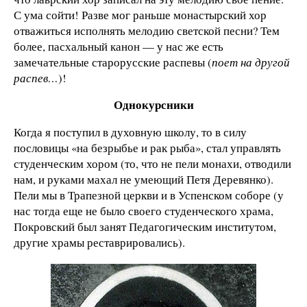
С ума сойти! Разве мог раньше монастырский хор
отважиться исполнять мелодию светской песни? Тем
более, пасхальный канон — у нас же есть
замечательные старорусские распевы (
поет на другой
распев…
)!
Однокурсники
Когда я поступил в духовную школу, то в силу
пословицы «на безрыбье и рак рыба», стал управлять
студенческим хором (то, что не пели монахи, отводили
нам, и руками махал не умеющий Петя Деревянко).
Пели мы в Трапезной церкви и в Успенском соборе (у
нас тогда еще не было своего студенческого храма,
Покровский был занят Педагогическим институтом,
другие храмы реставрировались).