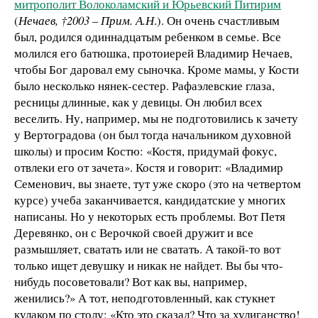
митрополит Волоколамский и Юрьевский Питирим
(
Нечаев,
†2003 – Прим. А.Н
.). Он очень счастливым
был, родился одиннадцатым ребенком в семье. Все
молился его батюшка, протоиерей Владимир Нечаев,
чтобы Бог даровал ему сыночка. Кроме мамы, у Кости
было несколько нянек-сестер. Рафаэлевские глаза,
ресницы длинные, как у девицы. Он любил всех
веселить. Ну, например, мы не подготовились к зачету
у Вертоградова (он был тогда начальником духовной
школы) и просим Костю: «Костя, придумай фокус,
отвлеки его от зачета». Костя и говорит: «Владимир
Семенович, вы знаете, тут уже скоро (это на четвертом
курсе) учеба заканчивается, кандидатские у многих
написаны. Но у некоторых есть проблемы. Вот Петя
Деревянко, он с Верочкой своей дружит и все
размышляет, сватать или не сватать. А такой-то вот
только ищет девушку и никак не найдет. Вы бы что-
нибудь посоветовали? Вот как вы, например,
женились?» А тот, неподготовленный, как стукнет
кулаком по столу: «Кто это сказал? Что за хулиганство!