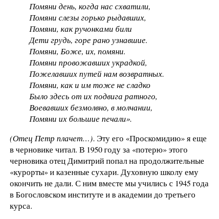
Помяни день, когда нас схватили,
Помяни слезы горько рыдавших,
Помяни, как ручонками били
Дети грудь, горе рано узнавшие.
Помяни, Боже, их, помяни.
Помяни провожавших украдкой,
Пожелавших путей нам возвратных.
Помяни, как и им тоже не сладко
Было здесь от их подвига ратного,
Воевавших безмолвно, в молчании,
Помяни их большие печали».
(Отец Петр плачет…)
. Эту его «Проскомидию» я еще
в черновике читал. В 1950 году за «потерю» этого
черновика отец Димитрий попал на продолжительные
«курорты» и казенные сухари. Духовную школу ему
окончить не дали. С ним вместе мы учились с 1945 года
в Богословском институте и в академии до третьего
курса.