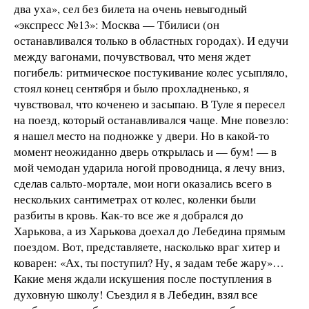
два уха», сел без билета на очень невыгодный
«экспресс №13»: Москва — Тбилиси (он
останавливался только в областных городах). И едучи
между вагонами, почувствовал, что меня ждет
погибель: ритмическое постукивание колес усыпляло,
стоял конец сентября и было прохладненько, я
чувствовал, что коченею и засыпаю. В Туле я пересел
на поезд, который останавливался чаще. Мне повезло:
я нашел место на подножке у двери. Но в какой-то
момент неожиданно дверь открылась и — бум! — в
мой чемодан ударила ногой проводница, я лечу вниз,
сделав сальто-мортале, мои ноги оказались всего в
нескольких сантиметрах от колес, коленки были
разбиты в кровь. Как-то все же я добрался до
Харькова, а из Харькова доехал до Лебедина прямым
поездом. Вот, представляете, насколько враг хитер и
коварен: «Ах, ты поступил? Ну, я задам тебе жару»…
Какие меня ждали искушения после поступления в
духовную школу! Съездил я в Лебедин, взял все