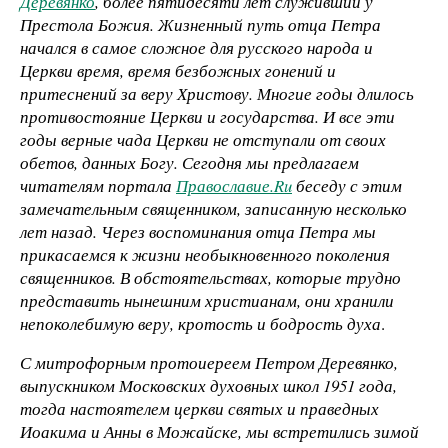
Деревянко
, более пятидесяти лет служивший у
Престола Божия. Жизненный путь отца Петра
начался в самое сложное для русского народа и
Церкви время, время безбожных гонений и
притеснений за веру Христову. Многие годы длилось
противостояние Церкви и государства. И все эти
годы верные чада Церкви не отступали от своих
обетов, данных Богу. Сегодня мы предлагаем
читателям портала
Православие.
Ru
беседу с этим
замечательным священником, записанную несколько
лет назад. Через воспоминания отца Петра мы
прикасаемся к жизни необыкновенного поколения
священников. В обстоятельствах, которые трудно
представить нынешним христианам, они хранили
непоколебимую веру, кротость и бодрость духа
.
С митрофорным протоиереем Петром Деревянко,
выпускником Московских духовных школ 1951 года,
тогда настоятелем церкви святых и праведных
Иоакима и Анны в Можайске, мы встретились зимой