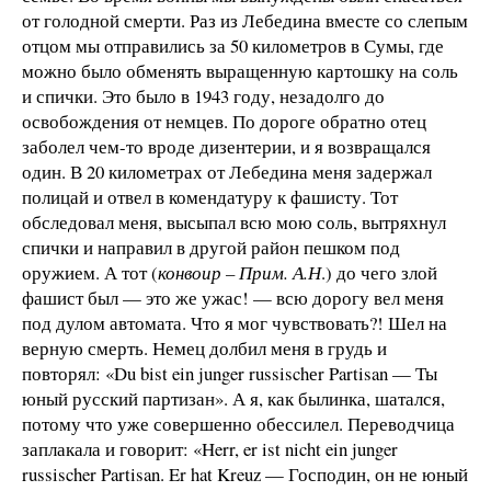
от голодной смерти. Раз из Лебедина вместе со слепым
отцом мы отправились за 50 километров в Сумы, где
можно было обменять выращенную картошку на соль
и спички. Это было в 1943 году, незадолго до
освобождения от немцев. По дороге обратно отец
заболел чем-то вроде дизентерии, и я возвращался
один. В 20 километрах от Лебедина меня задержал
полицай и отвел в комендатуру к фашисту. Тот
обследовал меня, высыпал всю мою соль, вытряхнул
спички и направил в другой район пешком под
оружием. А тот (
конвоир – Прим. А.Н
.) до чего злой
фашист был — это же ужас! — всю дорогу вел меня
под дулом автомата. Что я мог чувствовать?! Шел на
верную смерть. Немец долбил меня в грудь и
повторял: «Du bist ein junger russischеr Partisan — Ты
юный русский партизан». А я, как былинка, шатался,
потому что уже совершенно обессилел. Переводчица
заплакала и говорит: «Herr, er ist nicht ein junger
russischer Partisan. Er hat Kreuz — Господин, он не юный