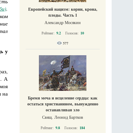
есть
би)
.
Европейский нацизм: корни, крона,
плоды. Часть 1
ком
Александр Мосякин
ние
тал
Рейтинг:
9.2
Голосов:
10
577
ь у
раз,
а. А
 моя
ы на
Бремя меча и исцеление сердца: как
остаться христианином, вынужденно
останавливая зло
Свящ. Леонид Бартков
Рейтинг:
9.8
Голосов:
184