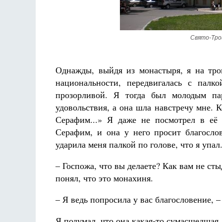
Свято-Тро
Однажды, выйдя из монастыря, я на тр
национальности, передвигалась с палк
прозорливой. Я тогда был молодым пар
удовольствия, а она шла навстречу мне. К
Серафим...» Я даже не посмотрел в её 
Серафим, и она у него просит благосло
ударила меня палкой по голове, что я упал
– Госпожа, что вы делаете? Как вам не сты
понял, что это монахиня.
– Я ведь попросила у вас благословение, –
Я подумал, что она какая-то сумасшедшая.