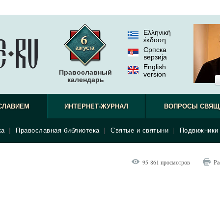
Ελληνική
έκδοση
Српска
верзиjа
English
Православный
version
календарь
СЛАВИЕМ
ИНТЕРНЕТ-ЖУРНАЛ
ВОПРОСЫ СВЯЩ
ка
|
Православная библиотека
|
Святые и святыни
|
Подвижники 
95 861 просмотров
Ра