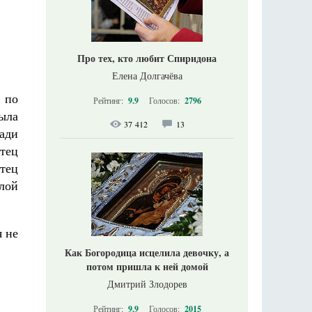
Про тех, кто любит Спиридона
Елена Долгачёва
 по
Рейтинг:
9.9
Голосов:
2796
ыла
37 412
13
ади
отец
тец
лой
я не
Как Богородица исцелила девочку, а
потом пришла к ней домой
Дмитрий Злодорев
Рейтинг:
9.9
Голосов:
2015