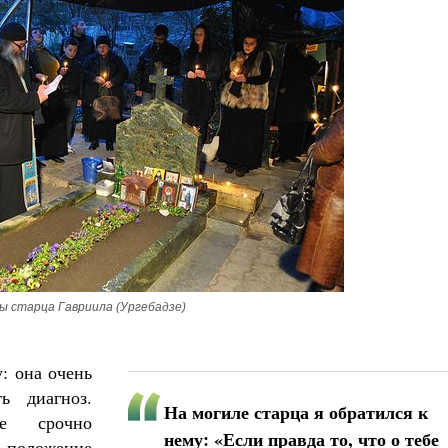
ы старца Гавриила (Ургебадзе)
: она очень
ь диагноз.
На могиле старца я обратился к
е срочно
нему: «Если правда то, что о тебе
ё положение