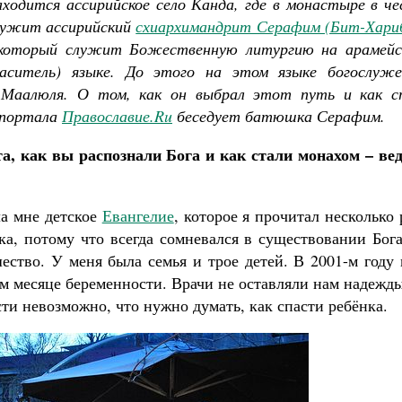
аходится ассирийское село Канда, где в монастыре в ч
лужит ассирийский
схиархимандрит Серафим (Бит-Хари
 который служит Божественную литургию на арамейс
аситель) языке. До этого на этом языке богослуже
е Маалюля. О том, как он выбрал этот путь и как с
 портала
Православие.
Ru
беседует батюшка Серафим.
а, как вы распознали Бога и как стали монахом – вед
ла мне детское
Евангелие
, которое я прочитал несколько 
зка, потому что всегда сомневался в существовании Бог
шество. У меня была семья и трое детей. В 2001-м году
ом месяце беременности. Врачи не оставляли нам надежд
сти невозможно, что нужно думать, как спасти ребёнка.