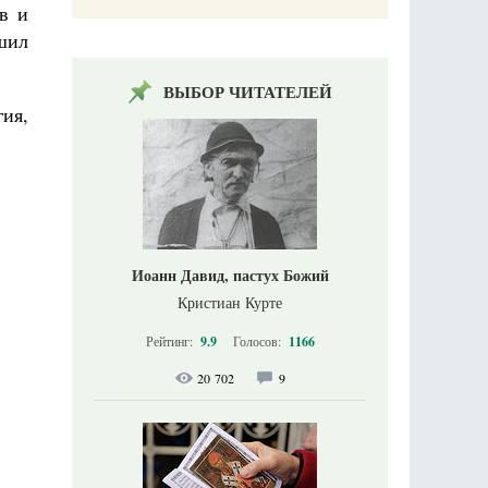
в и
ешил
ВЫБОР ЧИТАТЕЛЕЙ
ия,
Иоанн Давид, пастух Божий
Кристиан Курте
Рейтинг:
9.9
Голосов:
1166
20 702
9