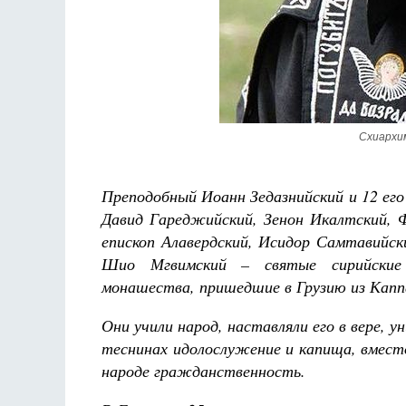
ец. Научись у
Схиархи
Чего ждет от нас Бог. 10 заповедей Божиих
Святитель Николай Сербский
Преподобный Иоанн Зедазнийский и 12 его
Давид Гареджийский, Зенон Икалтский, Ф
епископ Алавердский, Исидор Самтавийск
Шио Мгвимский – святые сирийские (
монашества, пришедшие в Грузию из Каппа
Они учили народ, наставляли его в вере, 
теснинах идолослужение и капища, вместо
народе гражданственность.