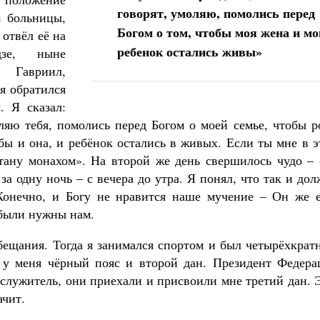
говорят, умоляю, помолись перед
з больницы,
Богом о том, чтобы моя жена и мо
 отвёл её на
ребенок остались живы»
зе, ныне
 Гавриил,
я обратился
. Я сказал:
оляю тебя, помолись перед Богом о моей семье, чтобы 
бы и она, и ребёнок остались в живых. Если ты мне в 
тану монахом». На второй же день свершилось чудо – 
а одну ночь – с вечера до утра. Я понял, что так и до
Конечно, и Богу не нравится наше мучение – Он же е
 были нужны нам.
обещания. Тогда я занимался спортом и был четырёхкра
 у меня чёрный пояс и второй дан. Президент Федера
ослужитель, они приехали и присвоили мне третий дан. 
ачит.