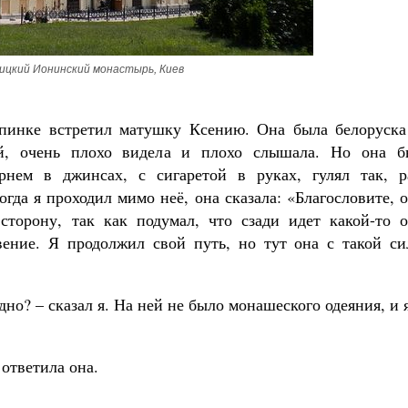
ицкий Ионинский монастырь, Киев
опинке встретил матушку Ксению. Она была белоруска
ой, очень плохо видела и плохо слышала. Но она б
нем в джинсах, с сигаретой в руках, гулял так, р
огда я проходил мимо неё, она сказала: «Благословите, 
сторону, так как подумал, что сзади идет какой-то о
вение. Я продолжил свой путь, но тут она с такой си
.
дно? – сказал я. На ней не было монашеского одеяния, и 
 ответила она.