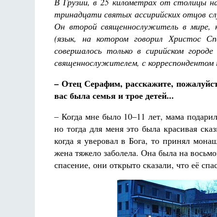
В Грузии, в 25 километрах от столицы н
тринадцати святых ассирийских отцов с
Он второй священнослужитель в мире,
(язык, на котором говорил Христос Сп
совершалось только в сирийском город
священнослужителем, с корреспондентом
– Отец Серафим, расскажите, пожалуйст
вас была семья и трое детей...
– Когда мне было 10–11 лет, мама подари
но тогда для меня это была красивая ска
когда я уверовал в Бога, то принял мона
жена тяжело заболела. Она была на восьм
спасение, они открыто сказали, что её спа