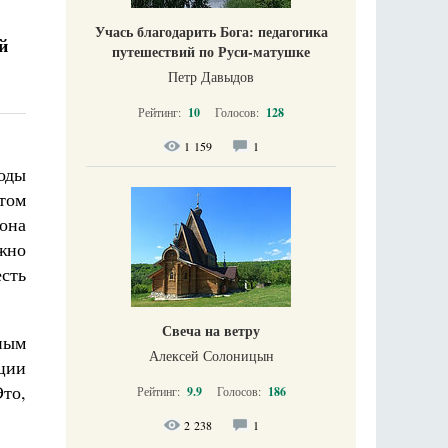
Учась благодарить Бога: педагогика
й
путешествий по Руси-матушке
Петр Давыдов
Рейтинг:
10
Голосов:
128
1 159
1
роды
этом
она
лжно
сть
Свеча на ветру
тным
Алексей Солоницын
ции
Это,
Рейтинг:
9.9
Голосов:
186
2 238
1