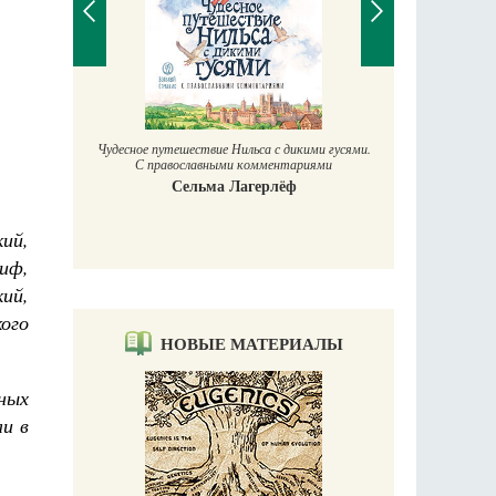
Чудесное путешествие Нильса с дикими гусями.
Т
С православными комментариями
Сельма Лагерлёф
онописца
ы
кий,
иф,
ий,
ого
НОВЫЕ МАТЕРИАЛЫ
рных
ли в