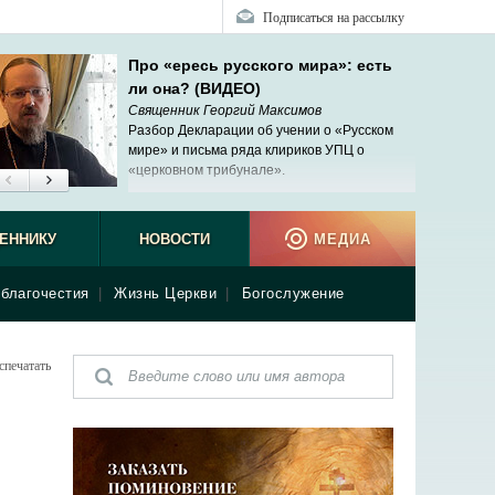
Подписаться на рассылку
Про «ересь русского мира»: есть
ли она? (ВИДЕО)
Священник Георгий Максимов
Разбор Декларации об учении о «Русском
мире» и письма ряда клириков УПЦ о
«церковном трибунале».
ЕННИКУ
НОВОСТИ
МЕДИА
благочестия
|
Жизнь Церкви
|
Богослужение
спечатать