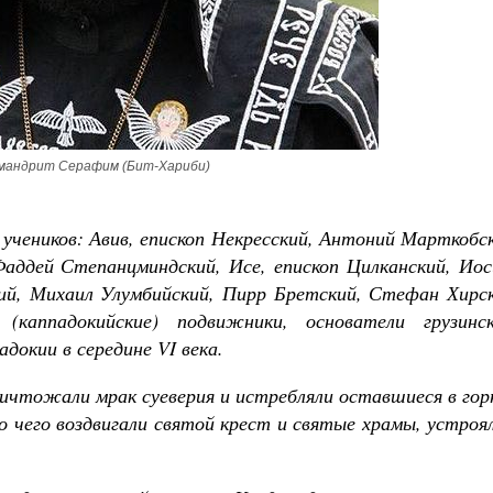
Православный мальчик
Екатерина Баканова
мандрит Серафим (Бит-Хариби)
Печорские истории. Воспоминания ик
Галины Яковлевны Подопригор
Екатерина Платова
 учеников: Авив, епископ Некресский, Антоний Марткобс
аддей Степанцминдский, Исе, епископ Цилканский, Иос
ий, Михаил Улумбийский, Пирр Бретский, Стефан Хирск
каппадокийские) подвижники, основатели грузинск
докии в середине VI века.
уничтожали мрак суеверия и истребляли оставшиеся в го
 чего воздвигали святой крест и святые храмы, устроя